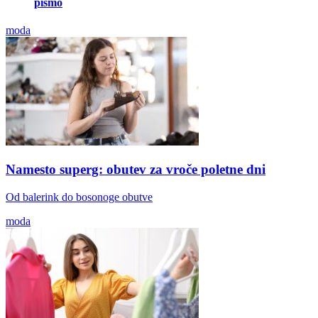
pismo
moda
Namesto superg: obutev za vroče poletne dni
Od balerink do bosonoge obutve
moda