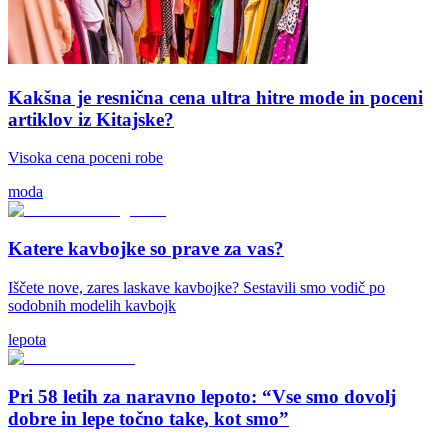
Kakšna je resnična cena ultra hitre mode in poceni
artiklov iz Kitajske?
Visoka cena poceni robe
moda
Katere kavbojke so prave za vas?
Iščete nove, zares laskave kavbojke? Sestavili smo vodič po
sodobnih modelih kavbojk
lepota
Pri 58 letih za naravno lepoto: “Vse smo dovolj
dobre in lepe točno take, kot smo”