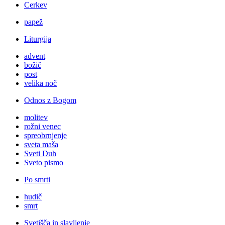
Cerkev
papež
Liturgija
advent
božič
post
velika noč
Odnos z Bogom
molitev
rožni venec
spreobrnjenje
sveta maša
Sveti Duh
Sveto pismo
Po smrti
hudič
smrt
Svetišča in slavljenje