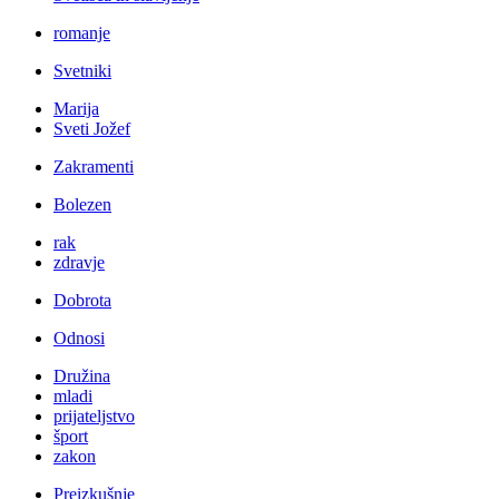
romanje
Svetniki
Marija
Sveti Jožef
Zakramenti
Bolezen
rak
zdravje
Dobrota
Odnosi
Družina
mladi
prijateljstvo
šport
zakon
Preizkušnje