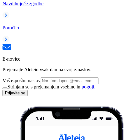
Navdihujoče zgodbe
Poročilo
E-novice
Prejemajte Aleteio vsak dan na svoj e-naslov.
Vaš e-poštni naslov
Strinjam se s prejemanjem vsebine in
pogoji.
Prijavite se