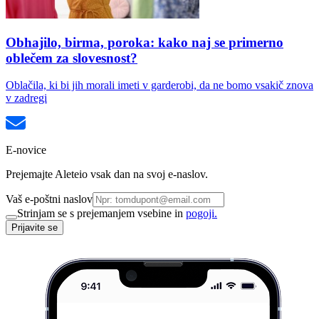
Obhajilo, birma, poroka: kako naj se primerno
oblečem za slovesnost?
Oblačila, ki bi jih morali imeti v garderobi, da ne bomo vsakič znova
v zadregi
E-novice
Prejemajte Aleteio vsak dan na svoj e-naslov.
Vaš e-poštni naslov
Strinjam se s prejemanjem vsebine in
pogoji.
Prijavite se