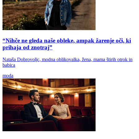
“Nihče ne gleda naše obleke, ampak žarenje oči, ki
prihaja od znotraj”
Nataša Dobrovoljc, modna oblikovalka, žena, mama štirih otrok in
babica
moda