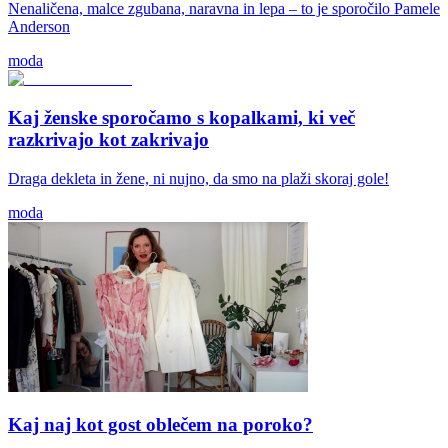
Nenaličena, malce zgubana, naravna in lepa – to je sporočilo Pamele
Anderson
moda
Kaj ženske sporočamo s kopalkami, ki več
razkrivajo kot zakrivajo
Draga dekleta in žene, ni nujno, da smo na plaži skoraj gole!
moda
Kaj naj kot gost oblečem na poroko?