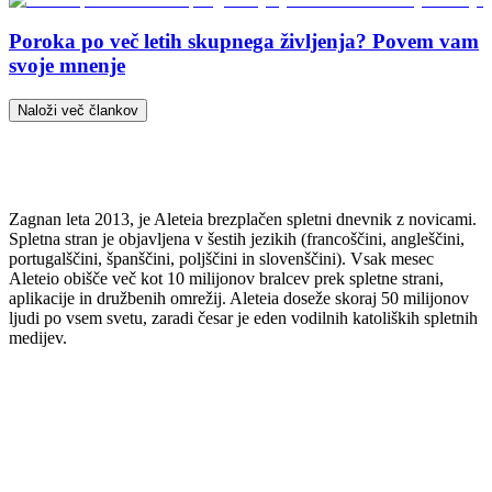
Poroka po več letih skupnega življenja? Povem vam
svoje mnenje
Naloži več člankov
Zagnan leta 2013, je Aleteia brezplačen spletni dnevnik z novicami.
Spletna stran je objavljena v šestih jezikih (francoščini, angleščini,
portugalščini, španščini, poljščini in slovenščini). Vsak mesec
Aleteio obišče več kot 10 milijonov bralcev prek spletne strani,
aplikacije in družbenih omrežij. Aleteia doseže skoraj 50 milijonov
ljudi po vsem svetu, zaradi česar je eden vodilnih katoliških spletnih
medijev.