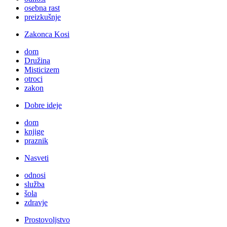
osebna rast
preizkušnje
Zakonca Kosi
dom
Družina
Misticizem
otroci
zakon
Dobre ideje
dom
knjige
praznik
Nasveti
odnosi
služba
šola
zdravje
Prostovoljstvo