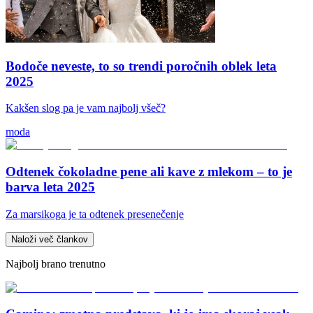
Bodoče neveste, to so trendi poročnih oblek leta
2025
Kakšen slog pa je vam najbolj všeč?
moda
Odtenek čokoladne pene ali kave z mlekom – to je
barva leta 2025
Za marsikoga je ta odtenek presenečenje
Naloži več člankov
Najbolj brano trenutno