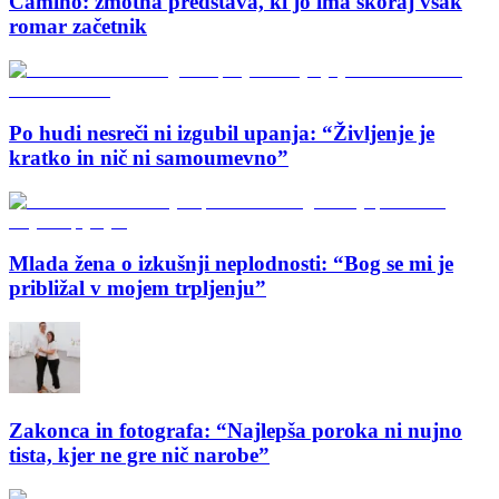
Camino: zmotna predstava, ki jo ima skoraj vsak
romar začetnik
Po hudi nesreči ni izgubil upanja: “Življenje je
kratko in nič ni samoumevno”
Mlada žena o izkušnji neplodnosti: “Bog se mi je
približal v mojem trpljenju”
Zakonca in fotografa: “Najlepša poroka ni nujno
tista, kjer ne gre nič narobe”