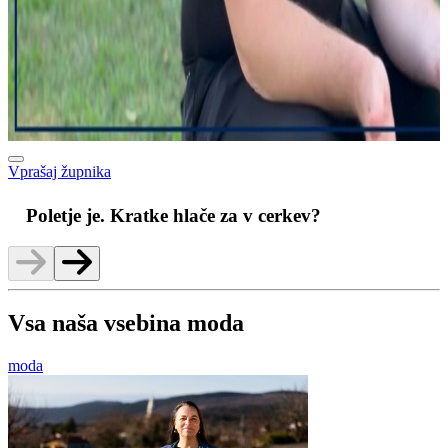
Vprašaj župnika
M
Poletje je. Kratke hlače za v cerkev?
Vsa naša vsebina moda
moda