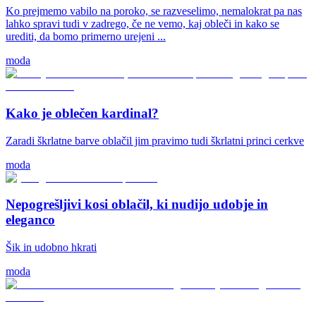
Ko prejmemo vabilo na poroko, se razveselimo, nemalokrat pa nas
lahko spravi tudi v zadrego, če ne vemo, kaj obleči in kako se
urediti, da bomo primerno urejeni ...
moda
Kako je oblečen kardinal?
Zaradi škrlatne barve oblačil jim pravimo tudi škrlatni princi cerkve
moda
Nepogrešljivi kosi oblačil, ki nudijo udobje in
eleganco
Šik in udobno hkrati
moda