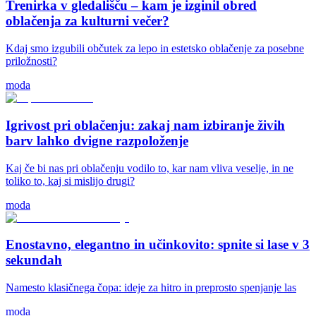
Trenirka v gledališču – kam je izginil obred
oblačenja za kulturni večer?
Kdaj smo izgubili občutek za lepo in estetsko oblačenje za posebne
priložnosti?
moda
Igrivost pri oblačenju: zakaj nam izbiranje živih
barv lahko dvigne razpoloženje
Kaj če bi nas pri oblačenju vodilo to, kar nam vliva veselje, in ne
toliko to, kaj si mislijo drugi?
moda
Enostavno, elegantno in učinkovito: spnite si lase v 3
sekundah
Namesto klasičnega čopa: ideje za hitro in preprosto spenjanje las
moda