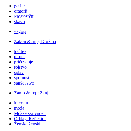
gasilci
oratorij
Prostosrčni
skavti
vzgoja
Zakon &amp; Družina
ločitev
otroci
pričevanje
rojstvo
splav
spolnost
starševstvo
Zanjo &amp; Zanj
intervju
moda
Moške skrivnosti
Oddaja Reflektor
Ženska ženski