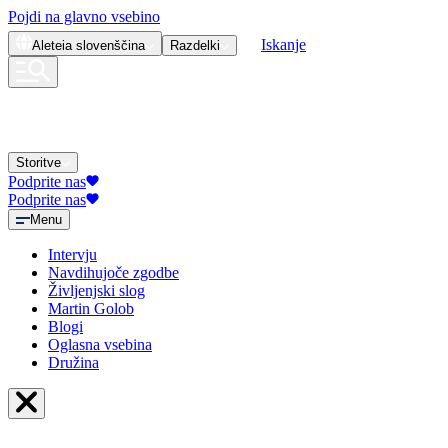
Pojdi na glavno vsebino
Iskanje
Aleteia
slovenščina
Razdelki
Storitve
Podprite nas
Podprite nas
Menu
Intervju
Navdihujoče zgodbe
Življenjski slog
Martin Golob
Blogi
Oglasna vsebina
Družina