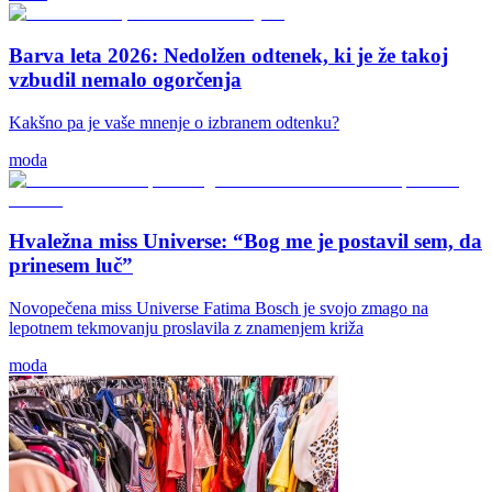
Barva leta 2026: Nedolžen odtenek, ki je že takoj
vzbudil nemalo ogorčenja
Kakšno pa je vaše mnenje o izbranem odtenku?
moda
Hvaležna miss Universe: “Bog me je postavil sem, da
prinesem luč”
Novopečena miss Universe Fatima Bosch je svojo zmago na
lepotnem tekmovanju proslavila z znamenjem križa
moda