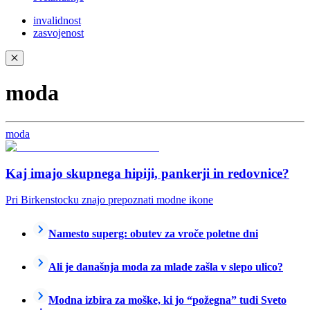
invalidnost
zasvojenost
✕
moda
moda
Kaj imajo skupnega hipiji, pankerji in redovnice?
Pri Birkenstocku znajo prepoznati modne ikone
Namesto superg: obutev za vroče poletne dni
Ali je današnja moda za mlade zašla v slepo ulico?
Modna izbira za moške, ki jo “požegna” tudi Sveto