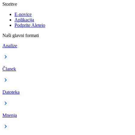
Storitve
E-novice
Aplikacija
Podprite Aleteio
Naši glavni formati
Analize
Članek
Datoteka
Mnenja