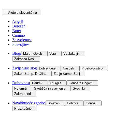
Aleteia
slovenščina
Angeli
Bolezen
Boter
Camino
Zasvojenost
Posvojitev
Blogi
Martin Golob
Vera
Vsakdanjik
Zakonca Kosi
Življenjski slog
Dobre ideje
Nasveti
Prostovoljstvo
Zakon &amp; Družina
Zanjo &amp; Zanj
Duhovnost
Cerkev
Liturgija
Odnos z Bogom
Po smrti
Svetišča in slavljenje
Svetniki
Zakramenti
Navdihujoče zgodbe
Bolezen
Dobrota
Odnosi
Preizkušnje