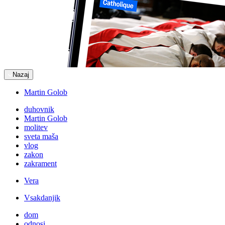
Nazaj
Martin Golob
duhovnik
Martin Golob
molitev
sveta maša
vlog
zakon
zakrament
Vera
Vsakdanjik
dom
odnosi