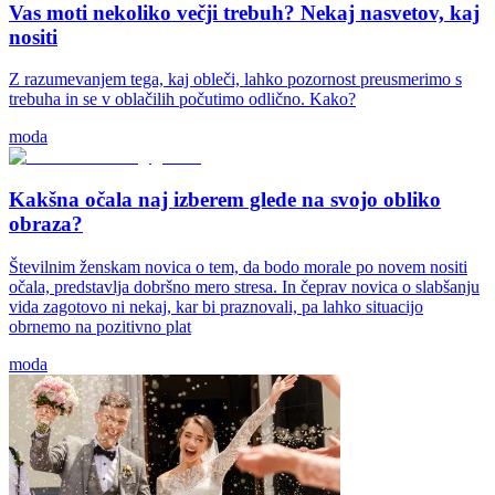
Vas moti nekoliko večji trebuh? Nekaj nasvetov, kaj
nositi
Z razumevanjem tega, kaj obleči, lahko pozornost preusmerimo s
trebuha in se v oblačilih počutimo odlično. Kako?
moda
Kakšna očala naj izberem glede na svojo obliko
obraza?
Številnim ženskam novica o tem, da bodo morale po novem nositi
očala, predstavlja dobršno mero stresa. In čeprav novica o slabšanju
vida zagotovo ni nekaj, kar bi praznovali, pa lahko situacijo
obrnemo na pozitivno plat
moda