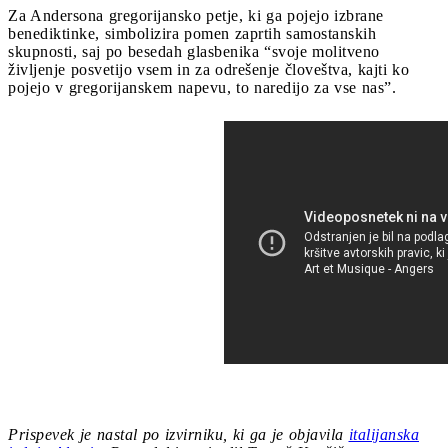
Za Andersona gregorijansko petje, ki ga pojejo izbrane
benediktinke, simbolizira pomen zaprtih samostanskih
skupnosti, saj po besedah ​​glasbenika “svoje molitveno
življenje posvetijo vsem in za odrešenje človeštva, kajti ko
pojejo v gregorijanskem napevu, to naredijo za vse nas”.
Prispevek je nastal po izvirniku, ki ga je objavila
italijanska