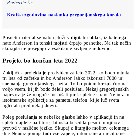
Preberite še:
Kratka zgodovina nastanka gregorijanskega korala
Posneti material se nato naloži v digitalni oblak, iz katerega
nato Anderson in tonski mojstri črpajo posnetke. Na tak način
skorajda ne posegajo v vsakdanje življenje redovnic.
Projekt bo končan leta 2022
Zaključek projekta je predviden za leto 2022, ko bodo minila
tri leta od začetka in bo Anderson lahko izkoristil 7000 ur
snemanja gregorijanskega petja. To bo potem brezplačno na
voljo vsem, ki jih bodo želeli poslušati. Nekaj gregorijanskih
napevov ​​je že mogoče poslušati prek spletne strani Neumz in
istoimenske aplikacije za pametni telefon, ki je luč sveta
ugledala pred nekaj dnevi.
Poleg poslušanja te nebeške glasbe lahko v aplikaciji in na
spletu najdete partiture, latinska besedila pesmi in njihov
prevod v različne jezike. Skupaj z liturgijo molitev celotnega
dne Neumz ponuja tudi vse zapete, intonirane ali recitirane