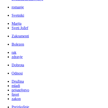
romanje
Svetniki
Marija
Sveti Jožef
Zakramenti
Bolezen
rak
zdravje
Dobrota
Odnosi
Družina
mladi
prijateljstvo
šport
zakon
Preizkušnje