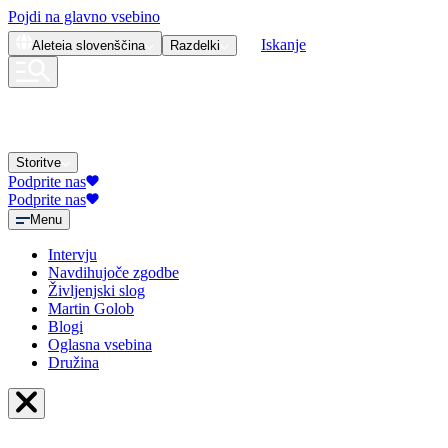
Pojdi na glavno vsebino
Iskanje
Aleteia
slovenščina
Razdelki
Storitve
Podprite nas
Podprite nas
Menu
Intervju
Navdihujoče zgodbe
Življenjski slog
Martin Golob
Blogi
Oglasna vsebina
Družina