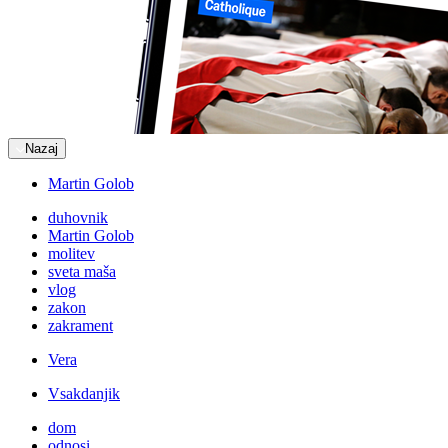
Nazaj
Martin Golob
duhovnik
Martin Golob
molitev
sveta maša
vlog
zakon
zakrament
Vera
Vsakdanjik
dom
odnosi