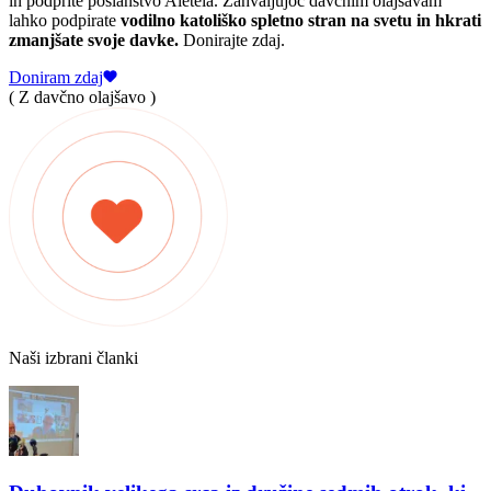
in podprite poslanstvo Aleteia. Zahvaljujoč davčnim olajšavam
lahko podpirate
vodilno katoliško spletno stran na svetu in hkrati
zmanjšate svoje davke.
Donirajte zdaj.
Doniram zdaj
( Z davčno olajšavo )
Naši izbrani članki