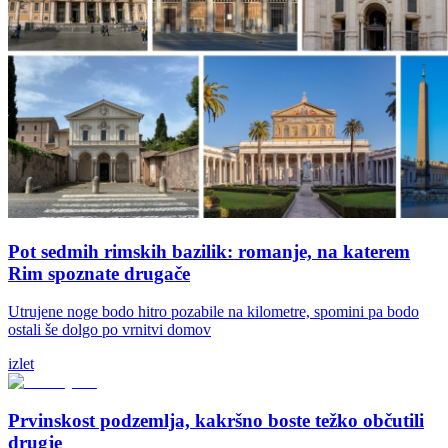
Pot sedmih rimskih bazilik: romanje, na katerem
Rim spoznate drugače
Utrujene noge bodo hitro pozabile na kilometre, spomini pa bodo
ostali še dolgo po vrnitvi domov
izlet
Prvinskost podzemlja, kakršno boste težko občutili
drugje