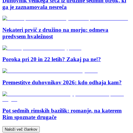
Duhovnik velikega srca iz družine sedmih otrok, ki
ga je zaznamovala nesreča
Nekateri prvič z družino na morju: odmeva
predvsem hvaležnost
Poroka pri 20 in 22 letih? Zakaj pa ne!?
Premestitve duhovnikov 2026: kdo odhaja kam?
Pot sedmih rimskih bazilik: romanje, na katerem
Rim spoznate drugače
Naloži več člankov