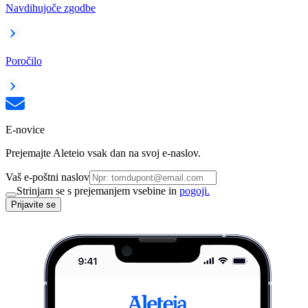
Navdihujoče zgodbe
Poročilo
E-novice
Prejemajte Aleteio vsak dan na svoj e-naslov.
Vaš e-poštni naslov
Strinjam se s prejemanjem vsebine in
pogoji.
Prijavite se