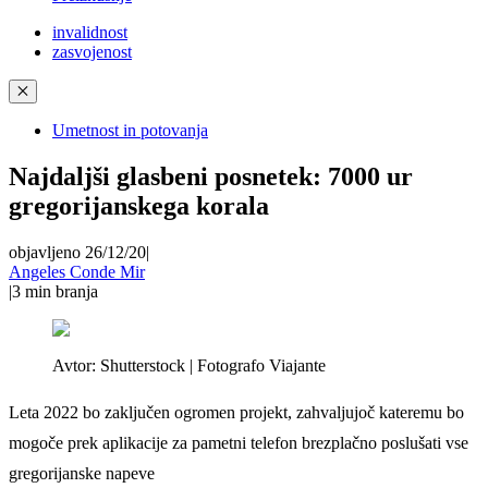
invalidnost
zasvojenost
✕
Umetnost in potovanja
Najdaljši glasbeni posnetek: 7000 ur
gregorijanskega korala
objavljeno 26/12/20
|
Angeles Conde Mir
|
3
min branja
Avtor:
Shutterstock | Fotografo Viajante
Leta 2022 bo zaključen ogromen projekt, zahvaljujoč kateremu bo
mogoče prek aplikacije za pametni telefon brezplačno poslušati vse
gregorijanske napeve