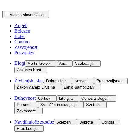
Aleteia
slovenščina
Angeli
Bolezen
Boter
Camino
Zasvojenost
Posvojitev
Blogi
Martin Golob
Vera
Vsakdanjik
Zakonca Kosi
Življenjski slog
Dobre ideje
Nasveti
Prostovoljstvo
Zakon &amp; Družina
Zanjo &amp; Zanj
Duhovnost
Cerkev
Liturgija
Odnos z Bogom
Po smrti
Svetišča in slavljenje
Svetniki
Zakramenti
Navdihujoče zgodbe
Bolezen
Dobrota
Odnosi
Preizkušnje