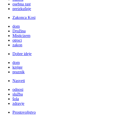
osebna rast
preizkušnje
Zakonca Kosi
dom
Družina
Misticizem
otroci
zakon
Dobre ideje
dom
knjige
praznik
Nasveti
odnosi
služba
šola
zdravje
Prostovoljstvo