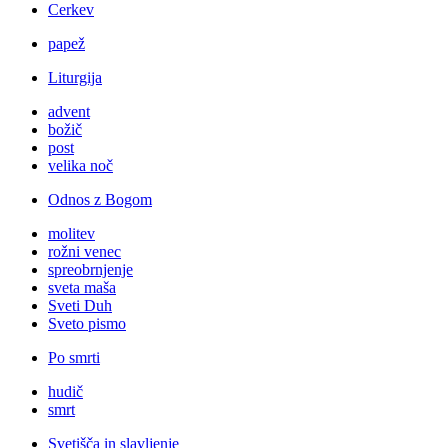
Cerkev
papež
Liturgija
advent
božič
post
velika noč
Odnos z Bogom
molitev
rožni venec
spreobrnjenje
sveta maša
Sveti Duh
Sveto pismo
Po smrti
hudič
smrt
Svetišča in slavljenje