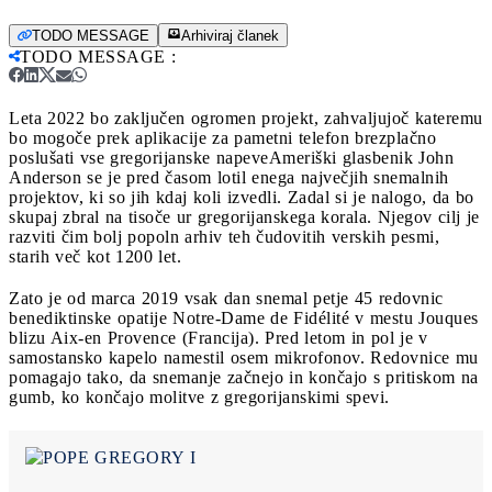
TODO MESSAGE
Arhiviraj članek
TODO MESSAGE
:
Leta 2022 bo zaključen ogromen projekt, zahvaljujoč kateremu
bo mogoče prek aplikacije za pametni telefon brezplačno
poslušati vse gregorijanske napeve
Ameriški glasbenik John
Anderson se je pred časom lotil enega največjih snemalnih
projektov, ki so jih kdaj koli izvedli. Zadal si je nalogo, da bo
skupaj zbral na tisoče ur gregorijanskega korala. Njegov cilj je
razviti čim bolj popoln arhiv teh čudovitih verskih pesmi,
starih več kot 1200 let.
Zato je od marca 2019 vsak dan snemal petje 45 redovnic
benediktinske opatije Notre-Dame de Fidélité v mestu Jouques
blizu Aix-en Provence (Francija). Pred letom in pol je v
samostansko kapelo namestil osem mikrofonov. Redovnice mu
pomagajo tako, da snemanje začnejo in končajo s pritiskom na
gumb, ko končajo molitve z gregorijanskimi spevi.