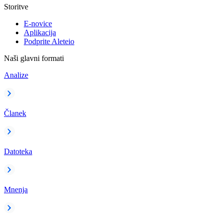
Storitve
E-novice
Aplikacija
Podprite Aleteio
Naši glavni formati
Analize
Članek
Datoteka
Mnenja