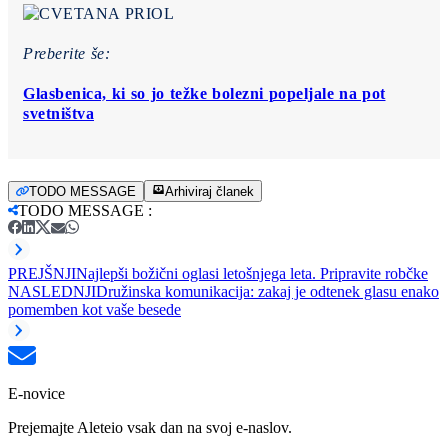
Preberite še:
Glasbenica, ki so jo težke bolezni popeljale na pot
svetništva
TODO MESSAGE
Arhiviraj članek
TODO MESSAGE
:
PREJŠNJI
Najlepši božični oglasi letošnjega leta. Pripravite robčke
NASLEDNJI
Družinska komunikacija: zakaj je odtenek glasu enako
pomemben kot vaše besede
E-novice
Prejemajte Aleteio vsak dan na svoj e-naslov.