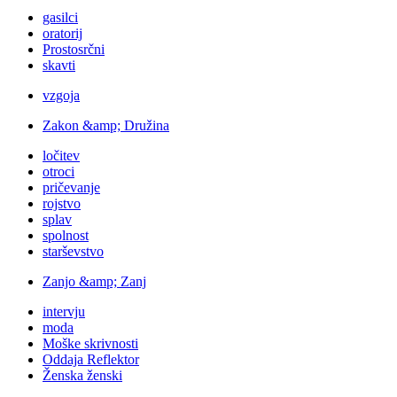
gasilci
oratorij
Prostosrčni
skavti
vzgoja
Zakon &amp; Družina
ločitev
otroci
pričevanje
rojstvo
splav
spolnost
starševstvo
Zanjo &amp; Zanj
intervju
moda
Moške skrivnosti
Oddaja Reflektor
Ženska ženski