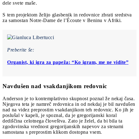
dele svete maše.
S tem projektom želijo glasbenik in redovnice zbrati sredstva
za samostan Notre-Dame de l’Écoute v Beninu v Afriki.
Preberite še:
Organist, ki igra za papeža: “Ko igram, me ne vidite”
Navdušen nad vsakdanjikom redovnic
Anderson je to kontemplativno skupnost poznal že nekaj časa.
Njegova teta je namreč redovnica in od nekdaj je bil navdušen
nad na videz preprostim vsakdanjikom teh redovnic. Ko jih je
poslušal v kapeli, je spoznal, da je gregorijanski koral
dediščina celotnega človeštva. Zato je želel, da bi bila ta
zgodovinska vrednost gregorijanskih napevov za stenami
samostana s preprostim klikom dostopna vsem.