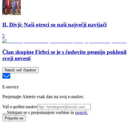
IL Divji: Naši otroci so naši največji navijači
5
Član skupine Firbci se je s čudovito pesmijo poklonil
svoji nevesti
Naloži več člankov
E-novice
Prejemajte Aleteio vsak dan na svoj e-naslov.
Vaš e-poštni naslov
Strinjam se s prejemanjem vsebine in
pogoji.
Prijavite se