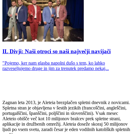
IL Divji: Naši otroci so naši največji navijači
"Pojemo, ker nam glasba napolni dušo s tem, ko lahko
razveseljujemo druge in jim za trenutek predamo nekaj...
Zagnan leta 2013, je Aleteia brezplačen spletni dnevnik z novicami.
Spletna stran je objavljena v šestih jezikih (francoščini, angleščini,
portugalščini, španščini, poljščini in slovenščini). Vsak mesec
Aleteio obišče več kot 10 milijonov bralcev prek spletne strani,
aplikacije in družbenih omrežij. Aleteia doseže skoraj 50 milijonov
ljudi po vsem svetu, zaradi česar je eden vodilnih katoliških spletnih