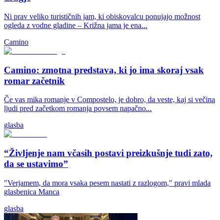
Ni prav veliko turističnih jam, ki obiskovalcu ponujajo možnost
ogleda z vodne gladine – Križna jama je ena...
Camino
Camino: zmotna predstava, ki jo ima skoraj vsak
romar začetnik
Če vas mika romanje v Compostelo, je dobro, da veste, kaj si večina
ljudi pred začetkom romanja povsem napačno...
glasba
“Življenje nam včasih postavi preizkušnje tudi zato,
da se ustavimo”
"Verjamem, da mora vsaka pesem nastati z razlogom," pravi mlada
glasbenica Manca
glasba