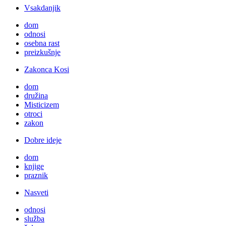
Vsakdanjik
dom
odnosi
osebna rast
preizkušnje
Zakonca Kosi
dom
družina
Misticizem
otroci
zakon
Dobre ideje
dom
knjige
praznik
Nasveti
odnosi
služba