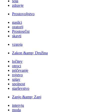
šola
zdravje
Prostovoljstvo
gasilci
oratorij
Prostosrčni
skavti
vzgoja
Zakon &amp; Družina
ločitev
otroci
pričevanje
rojstvo
splav
spolnost
starševstvo
Zanjo &amp; Zanj
intervju
moda