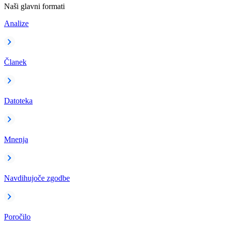
Naši glavni formati
Analize
Članek
Datoteka
Mnenja
Navdihujoče zgodbe
Poročilo