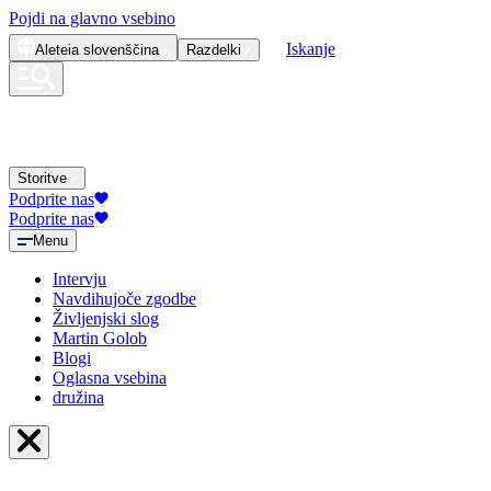
Pojdi na glavno vsebino
Iskanje
Aleteia
slovenščina
Razdelki
Storitve
Podprite nas
Podprite nas
Menu
Intervju
Navdihujoče zgodbe
Življenjski slog
Martin Golob
Blogi
Oglasna vsebina
družina