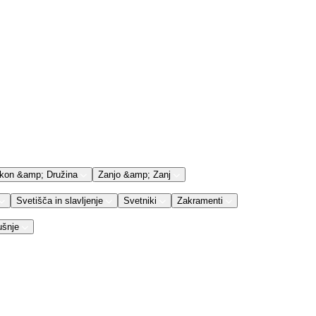
kon &amp; Družina
Zanjo &amp; Zanj
Svetišča in slavljenje
Svetniki
Zakramenti
ušnje