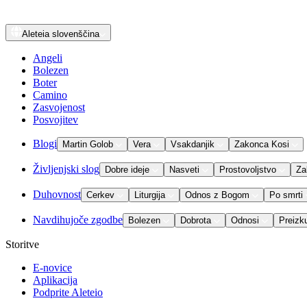
Aleteia
slovenščina
Angeli
Bolezen
Boter
Camino
Zasvojenost
Posvojitev
Blogi
Martin Golob
Vera
Vsakdanjik
Zakonca Kosi
Življenjski slog
Dobre ideje
Nasveti
Prostovoljstvo
Za
Duhovnost
Cerkev
Liturgija
Odnos z Bogom
Po smrti
Navdihujoče zgodbe
Bolezen
Dobrota
Odnosi
Preizk
Storitve
E-novice
Aplikacija
Podprite Aleteio