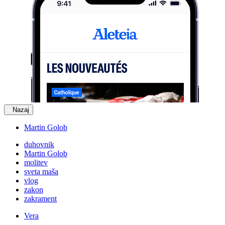
Nazaj
Martin Golob
duhovnik
Martin Golob
molitev
sveta maša
vlog
zakon
zakrament
Vera