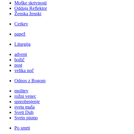
Moške skrivnosti
Oddaja Reflektor
Ženska ženski
Cerkev
papež
Liturgija
advent
božič
post
velika noč
Odnos z Bogom
molitev
rožni venec
spreobrnjenje
sveta maša
Sveti Duh
Sveto pismo
Po smrti