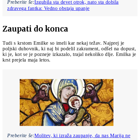
Preberite še:
Izgubila sta devet otrok, nato sta dobila
zdravega fantka: Vedno obstaja upanje
Zaupati do konca
Tudi s krstom Emilke so imeli kar nekaj težav. Najprej je
poljski duhovnik, ki naj bi podelil zakrament, odšel na dopust,
ki je, kot se je pozneje izkazalo, trajal nekoliko dlje. Emilka je
krst prejela maja letos.
Preberite še:
Molitev, ki izraža zaupanje, da nas Marija ne