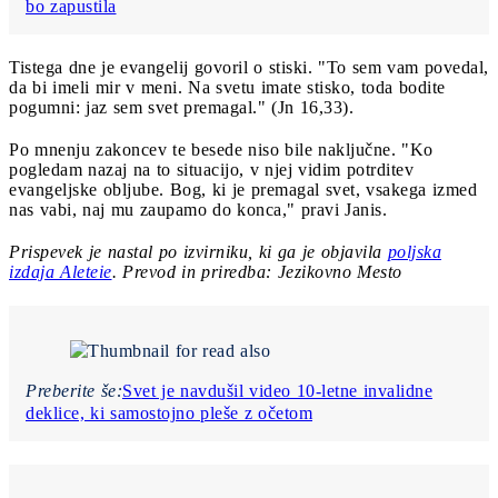
bo zapustila
Tistega dne je evangelij govoril o stiski. "To sem vam povedal,
da bi imeli mir v meni. Na svetu imate stisko, toda bodite
pogumni: jaz sem svet premagal." (Jn 16,33).
Po mnenju zakoncev te besede niso bile naključne. "Ko
pogledam nazaj na to situacijo, v njej vidim potrditev
evangeljske obljube. Bog, ki je premagal svet, vsakega izmed
nas vabi, naj mu zaupamo do konca," pravi Janis.
Prispevek je nastal po izvirniku, ki ga je objavila
poljska
izdaja Aleteie
. Prevod in priredba: Jezikovno Mesto
Preberite še:
Svet je navdušil video 10-letne invalidne
deklice, ki samostojno pleše z očetom