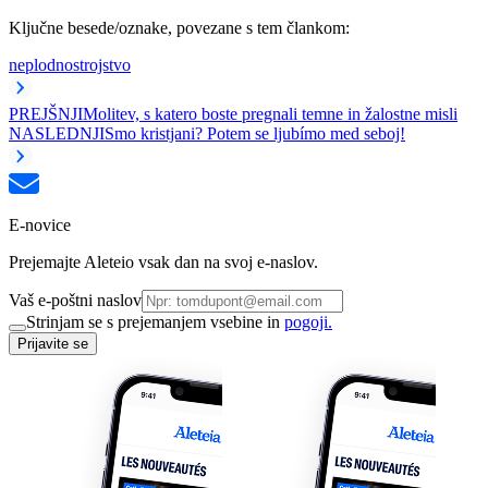
Ključne besede/oznake, povezane s tem člankom:
neplodnost
rojstvo
PREJŠNJI
Molitev, s katero boste pregnali temne in žalostne misli
NASLEDNJI
Smo kristjani? Potem se ljubímo med seboj!
E-novice
Prejemajte Aleteio vsak dan na svoj e-naslov.
Vaš e-poštni naslov
Strinjam se s prejemanjem vsebine in
pogoji.
Prijavite se