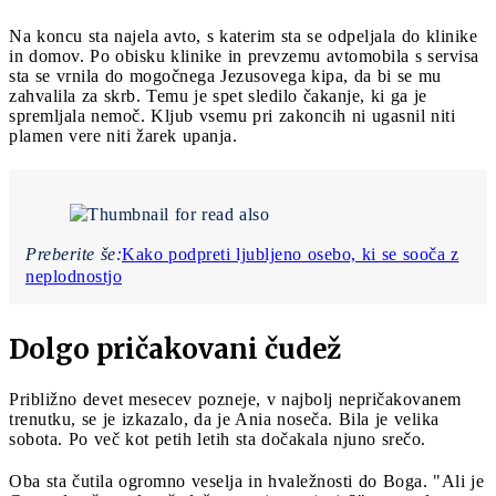
Na koncu sta najela avto, s katerim sta se odpeljala do klinike
in domov. Po obisku klinike in prevzemu avtomobila s servisa
sta se vrnila do mogočnega Jezusovega kipa, da bi se mu
zahvalila za skrb. Temu je spet sledilo čakanje, ki ga je
spremljala nemoč. Kljub vsemu pri zakoncih ni ugasnil niti
plamen vere niti žarek upanja.
Preberite še:
Kako podpreti ljubljeno osebo, ki se sooča z
neplodnostjo
Dolgo pričakovani čudež
Približno devet mesecev pozneje, v najbolj nepričakovanem
trenutku, se je izkazalo, da je Ania noseča. Bila je velika
sobota. Po več kot petih letih sta dočakala njuno srečo.
Oba sta čutila ogromno veselja in hvaležnosti do Boga. "Ali je