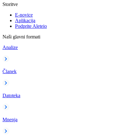
Storitve
E-novice
Aplikacija
Podprite Aleteio
Naši glavni formati
Analize
Članek
Datoteka
Mnenja