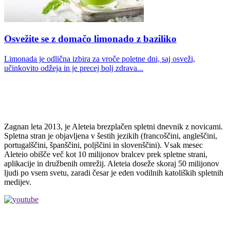
Osvežite se z domačo limonado z baziliko
Limonada je odlična izbira za vroče poletne dni, saj osveži,
učinkovito odžeja in je precej bolj zdrava...
Zagnan leta 2013, je Aleteia brezplačen spletni dnevnik z novicami.
Spletna stran je objavljena v šestih jezikih (francoščini, angleščini,
portugalščini, španščini, poljščini in slovenščini). Vsak mesec
Aleteio obišče več kot 10 milijonov bralcev prek spletne strani,
aplikacije in družbenih omrežij. Aleteia doseže skoraj 50 milijonov
ljudi po vsem svetu, zaradi česar je eden vodilnih katoliških spletnih
medijev.