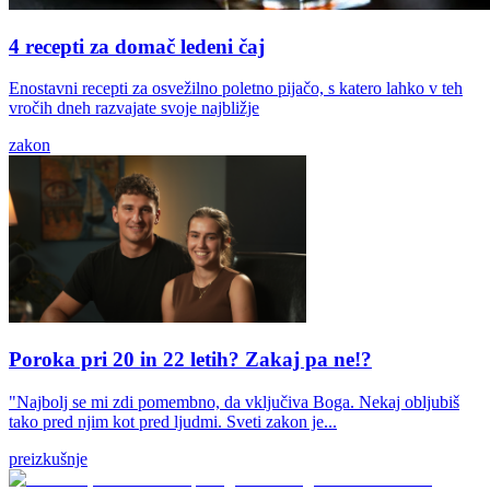
4 recepti za domač ledeni čaj
Enostavni recepti za osvežilno poletno pijačo, s katero lahko v teh
vročih dneh razvajate svoje najbližje
zakon
Poroka pri 20 in 22 letih? Zakaj pa ne!?
"Najbolj se mi zdi pomembno, da vključiva Boga. Nekaj obljubiš
tako pred njim kot pred ljudmi. Sveti zakon je...
preizkušnje