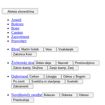
Aleteia
slovenščina
Angeli
Bolezen
Boter
Camino
Zasvojenost
Posvojitev
Blogi
Martin Golob
Vera
Vsakdanjik
Zakonca Kosi
Življenjski slog
Dobre ideje
Nasveti
Prostovoljstvo
Zakon &amp; Družina
Zanjo &amp; Zanj
Duhovnost
Cerkev
Liturgija
Odnos z Bogom
Po smrti
Svetišča in slavljenje
Svetniki
Zakramenti
Navdihujoče zgodbe
Bolezen
Dobrota
Odnosi
Preizkušnje