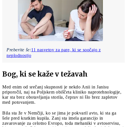
Preberite še:
11 nasvetov za pare, ki se soočajo z
neplodnostjo
Bog, ki se kaže v težavah
Med enim od srečanj skupnosti je nekdo Anii in Janisu
priporočil, naj na Poljskem obiščeta kliniko naprotehnologije,
kar sta brez obotavljanja storila, čeprav ni šlo brez zapletov
med potovanjem.
Bila sta že v Nemčiji, ko se jima je pokvaril avto, ki sta ga
šele pred kratkim kupila. Zanj sta imela garancijo in
zavarovanje za celotno Evropo, toda mehaniki v avtoservisu,