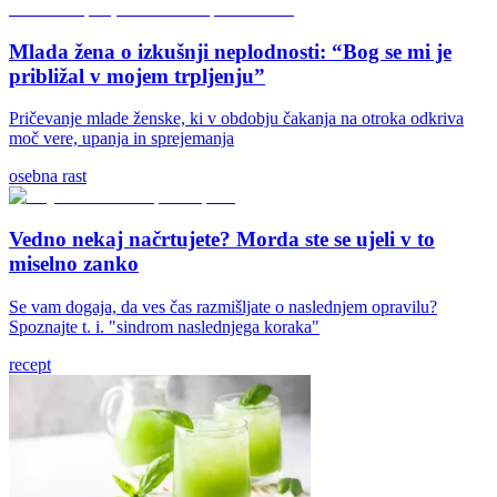
Mlada žena o izkušnji neplodnosti: “Bog se mi je
približal v mojem trpljenju”
Pričevanje mlade ženske, ki v obdobju čakanja na otroka odkriva
moč vere, upanja in sprejemanja
osebna rast
Vedno nekaj načrtujete? Morda ste se ujeli v to
miselno zanko
Se vam dogaja, da ves čas razmišljate o naslednjem opravilu?
Spoznajte t. i. "sindrom naslednjega koraka"
recept