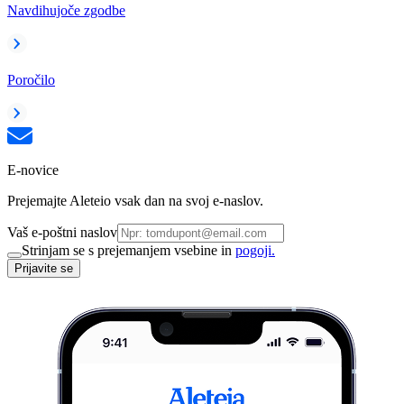
Navdihujoče zgodbe
Poročilo
E-novice
Prejemajte Aleteio vsak dan na svoj e-naslov.
Vaš e-poštni naslov
Strinjam se s prejemanjem vsebine in
pogoji.
Prijavite se