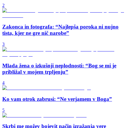
2
Zakonca in fotografa: “Najlepša poroka ni nujno
tista, kjer ne gre nič narobe”
3
Mlada žena o izkušnji neplodnosti: “Bog se mi je
približal v mojem trpljenju”
4
Ko vam otrok zabrusi: “Ne verjamem v Boga”
5
Skrbi me možev bojevit način izražanja vere