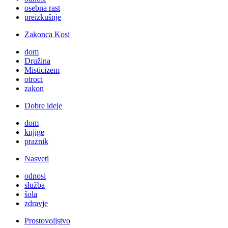
osebna rast
preizkušnje
Zakonca Kosi
dom
Družina
Misticizem
otroci
zakon
Dobre ideje
dom
knjige
praznik
Nasveti
odnosi
služba
šola
zdravje
Prostovoljstvo