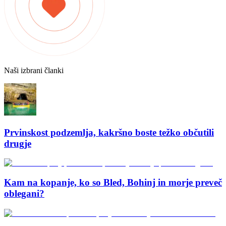
Naši izbrani članki
Prvinskost podzemlja, kakršno boste težko občutili
drugje
Kam na kopanje, ko so Bled, Bohinj in morje preveč
oblegani?