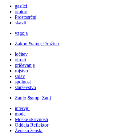
gasilci
oratorij
Prostosrčni
skavti
vzgoja
Zakon &amp; Družina
ločitev
otroci
pričevanje
rojstvo
splav
spolnost
starševstvo
Zanjo &amp; Zanj
intervju
moda
Moške skrivnosti
Oddaja Reflektor
Ženska ženski