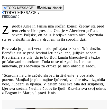
TODO MESSAGE
Arhiviraj članek
TODO MESSAGE
:
Z
godba Anie in Janisa ima srečen konec, čeprav sta pred
tem zelo veliko prestala. Ona je v Aberdeen prišla s
severa Poljske, on pa iz latvijske prestolnice. Spoznala
sta se v službi in drug v drugem našla sorodni duši.
Povezala ju je tudi vera – oba prihajata iz katoliških družin.
Poročila sta se pred šestimi leti neke lepe, julijske sobote.
Prepričana sta bila, da ju bo Bog kmalu blagoslovil s težko
pričakovanim otrokom. Toda to se ni zgodilo. Leta so
minevala, prizadevanja za otroka pa niso obrodila sadov.
"Sčasoma naju je začelo skrbeti in življenje je postajalo
prazno. Manjkal je plod najine ljubezni, vendar nisva izgubila
vere, ljubezni in upanja. V tistem času sva bila del skupnosti,
kjer sva srečala številne čudovite ljudi. Razvila sva svoj odnos
z Bogom in Marijo," pravi Janis.