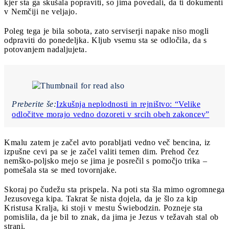
kjer sta ga skušala popraviti, so jima povedali, da ti dokumenti
v Nemčiji ne veljajo.
Poleg tega je bila sobota, zato serviserji napake niso mogli
odpraviti do ponedeljka. Kljub vsemu sta se odločila, da s
potovanjem nadaljujeta.
Preberite še:
Izkušnja neplodnosti in rejništvo: “Velike
odločitve morajo vedno dozoreti v srcih obeh zakoncev”
Kmalu zatem je začel avto porabljati vedno več bencina, iz
izpušne cevi pa se je začel valiti temen dim. Prehod čez
nemško-poljsko mejo se jima je posrečil s pomočjo trika –
pomešala sta se med tovornjake.
Skoraj po čudežu sta prispela. Na poti sta šla mimo ogromnega
Jezusovega kipa. Takrat še nista dojela, da je šlo za kip
Kristusa Kralja, ki stoji v mestu Świebodzin. Pozneje sta
pomislila, da je bil to znak, da jima je Jezus v težavah stal ob
strani.