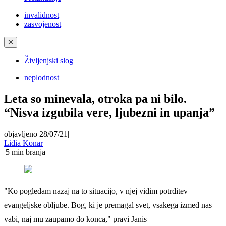
invalidnost
zasvojenost
✕
Življenjski slog
neplodnost
Leta so minevala, otroka pa ni bilo.
“Nisva izgubila vere, ljubezni in upanja”
objavljeno 28/07/21
|
Lidia Konar
|
5
min branja
"Ko pogledam nazaj na to situacijo, v njej vidim potrditev
evangeljske obljube. Bog, ki je premagal svet, vsakega izmed nas
vabi, naj mu zaupamo do konca," pravi Janis