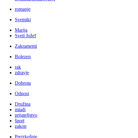
romanje
Svetniki
Marija
Sveti Jožef
Zakramenti
Bolezen
rak
zdravje
Dobrota
Odnosi
Družina
mladi
prijateljstvo
šport
zakon
Preizkušnje