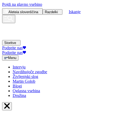
Pojdi na glavno vsebino
Iskanje
Aleteia
slovenščina
Razdelki
Storitve
Podprite nas
Podprite nas
Menu
Intervju
Navdihujoče zgodbe
Življenjski slog
Martin Golob
Blogi
Oglasna vsebina
Družina