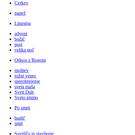
Cerkev
papež
Liturgija
advent
božič
post
velika noč
Odnos z Bogom
molitev
rožni venec
spreobrnjenje
sveta maša
Sveti Duh
Sveto pismo
Po smrti
hudič
smrt
Svetišča in slavljenje