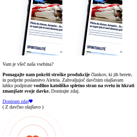
Vam je všeč naša vsebina?
Pomagajte nam pokriti stroške produkcije
člankov, ki jih berete,
in podprite poslanstvo Aleteia. Zahvaljujoč davčnim olajšavam
lahko podpirate
vodilno katoliško spletno stran na svetu in hkrati
zmanjšate svoje davke.
Donirajte zdaj.
Doniram zdaj
( Z davčno olajšavo )