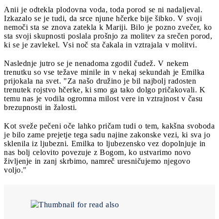
Anii je odtekla plodovna voda, toda porod se ni nadaljeval.
Izkazalo se je tudi, da srce njune hčerke bije šibko. V svoji
nemoči sta se znova zatekla k Mariji. Bilo je pozno zvečer, ko
sta svoji skupnosti poslala prošnjo za molitev za srečen porod,
ki se je zavlekel. Vsi noč sta čakala in vztrajala v molitvi.
Naslednje jutro se je nenadoma zgodil čudež. V nekem
trenutku so vse težave minile in v nekaj sekundah je Emilka
prijokala na svet. "Za našo družino je bil najbolj radosten
trenutek rojstvo hčerke, ki smo ga tako dolgo pričakovali. K
temu nas je vodila ogromna milost vere in vztrajnost v času
brezupnosti in žalosti.
Kot sveže pečeni oče lahko pričam tudi o tem, kakšna svoboda
je bilo zame prejetje tega sadu najine zakonske vezi, ki sva jo
sklenila iz ljubezni. Emilka to ljubezensko vez dopolnjuje in
nas bolj celovito povezuje z Bogom, ko ustvarimo novo
življenje in zanj skrbimo, namreč uresničujemo njegovo
voljo."