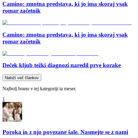
Camino: zmotna predstava, ki jo ima skoraj vsak
romar začetnik
Camino: zmotna predstava, ki jo ima skoraj vsak
romar začetnik
Deček kljub težki diagnozi naredil prve korake
Naloži več člankov
Najbolj brano v tej kategoriji ta mesec
1
Poroka in z njo povezane šale. Nasmejte se z nami