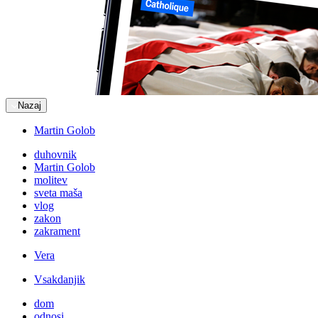
Nazaj
Martin Golob
duhovnik
Martin Golob
molitev
sveta maša
vlog
zakon
zakrament
Vera
Vsakdanjik
dom
odnosi