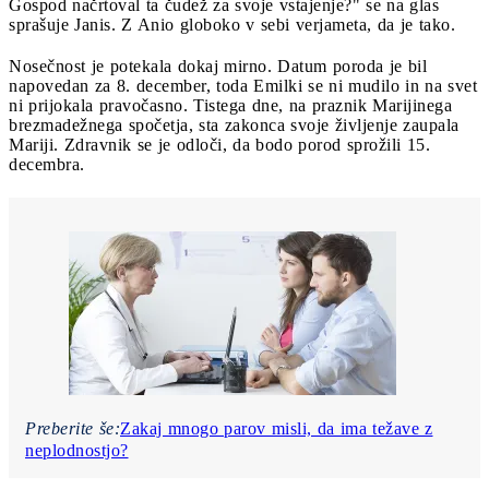
Gospod načrtoval ta čudež za svoje vstajenje?" se na glas
sprašuje Janis. Z Anio globoko v sebi verjameta, da je tako.
Nosečnost je potekala dokaj mirno. Datum poroda je bil
napovedan za 8. december, toda Emilki se ni mudilo in na svet
ni prijokala pravočasno. Tistega dne, na praznik Marijinega
brezmadežnega spočetja, sta zakonca svoje življenje zaupala
Mariji. Zdravnik se je odloči, da bodo porod sprožili 15.
decembra.
Preberite še:
Zakaj mnogo parov misli, da ima težave z
neplodnostjo?