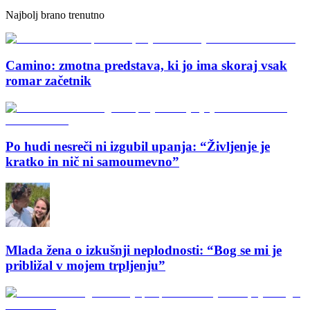
Najbolj brano trenutno
Camino: zmotna predstava, ki jo ima skoraj vsak
romar začetnik
Po hudi nesreči ni izgubil upanja: “Življenje je
kratko in nič ni samoumevno”
Mlada žena o izkušnji neplodnosti: “Bog se mi je
približal v mojem trpljenju”