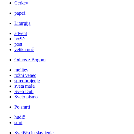
Cerkev
papež
Liturgija
advent
božič
post
velika noč
Odnos z Bogom
molitev
rožni venec
spreobrnjenje
sveta maša
Sveti Duh
Sveto pismo
Po smrti
hudič
smrt
Svetišča in slavljenje