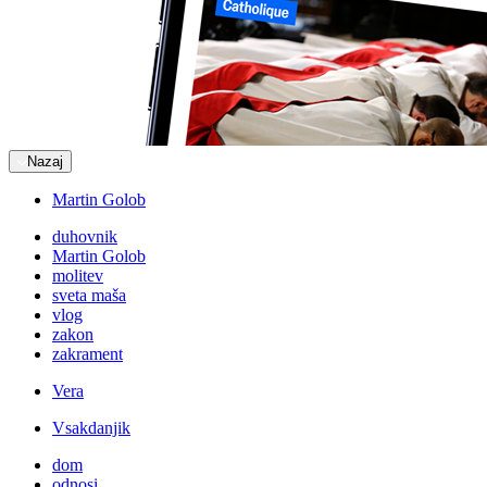
Nazaj
Martin Golob
duhovnik
Martin Golob
molitev
sveta maša
vlog
zakon
zakrament
Vera
Vsakdanjik
dom
odnosi