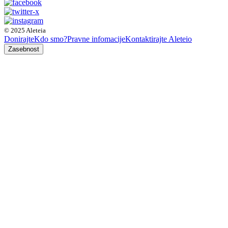
© 2025 Aleteia
Donirajte
Kdo smo?
Pravne infomacije
Kontaktirajte Aleteio
Zasebnost