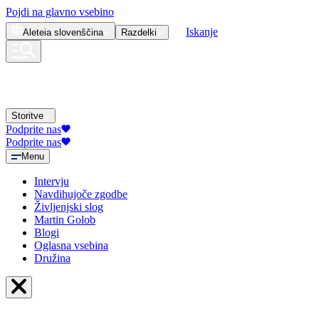
Pojdi na glavno vsebino
Iskanje
Aleteia
slovenščina
Razdelki
Storitve
Podprite nas
Podprite nas
Menu
Intervju
Navdihujoče zgodbe
Življenjski slog
Martin Golob
Blogi
Oglasna vsebina
Družina