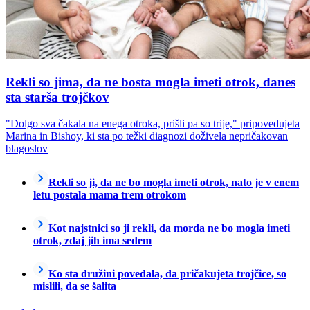
Rekli so jima, da ne bosta mogla imeti otrok, danes
sta starša trojčkov
"Dolgo sva čakala na enega otroka, prišli pa so trije," pripovedujeta
Marina in Bishoy, ki sta po težki diagnozi doživela nepričakovan
blagoslov
Rekli so ji, da ne bo mogla imeti otrok, nato je v enem
letu postala mama trem otrokom
Kot najstnici so ji rekli, da morda ne bo mogla imeti
otrok, zdaj jih ima sedem
Ko sta družini povedala, da pričakujeta trojčice, so
mislili, da se šalita