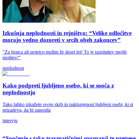
Izkušnja neplodnosti in rejništvo: “Velike odločitve
morajo vedno dozoreti v srcih obeh zakoncev”
"Za bratca ali sestrico molim že deset let! To je izpolnitev mojih
molitev!"
neplodnost
Kako podpreti ljubljeno osebo, ki se sooča z
neplodnostjo
Tako lahko izkažete svojo skrb in naklonjenost ljubljeni osebi, ki si
prizadeva, da bi zanosila
intervju
“Soočenje s tako travmatičnimi spoznanji te pretrese