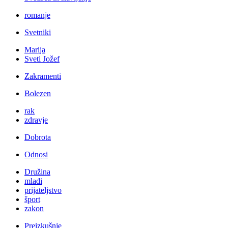
romanje
Svetniki
Marija
Sveti Jožef
Zakramenti
Bolezen
rak
zdravje
Dobrota
Odnosi
Družina
mladi
prijateljstvo
šport
zakon
Preizkušnje