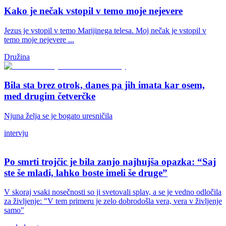
Kako je nečak vstopil v temo moje nejevere
Jezus je vstopil v temo Marijinega telesa. Moj nečak je vstopil v
temo moje nejevere ...
Družina
Bila sta brez otrok, danes pa jih imata kar osem,
med drugim četverčke
Njuna želja se je bogato uresničila
intervju
Po smrti trojčic je bila zanjo najhujša opazka: “Saj
ste še mladi, lahko boste imeli še druge”
V skoraj vsaki nosečnosti so ji svetovali splav, a se je vedno odločila
za življenje: "V tem primeru je zelo dobrodošla vera, vera v življenje
samo"