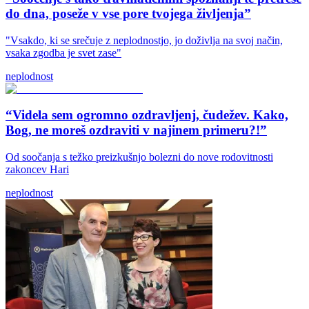
do dna, poseže v vse pore tvojega življenja”
"Vsakdo, ki se srečuje z neplodnostjo, jo doživlja na svoj način,
vsaka zgodba je svet zase"
neplodnost
“Videla sem ogromno ozdravljenj, čudežev. Kako,
Bog, ne moreš ozdraviti v najinem primeru?!”
Od soočanja s težko preizkušnjo bolezni do nove rodovitnosti
zakoncev Hari
neplodnost