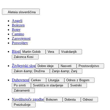
Aleteia
slovenščina
Angeli
Bolezen
Boter
Camino
Zasvojenost
Posvojitev
Blogi
Martin Golob
Vera
Vsakdanjik
Zakonca Kosi
Življenjski slog
Dobre ideje
Nasveti
Prostovoljstvo
Zakon &amp; Družina
Zanjo &amp; Zanj
Duhovnost
Cerkev
Liturgija
Odnos z Bogom
Po smrti
Svetišča in slavljenje
Svetniki
Zakramenti
Navdihujoče zgodbe
Bolezen
Dobrota
Odnosi
Preizkušnje