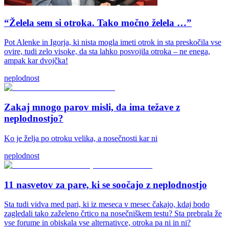
“Želela sem si otroka. Tako močno želela …”
Pot Alenke in Igorja, ki nista mogla imeti otrok in sta preskočila vse
ovire, tudi zelo visoke, da sta lahko posvojila otroka – ne enega,
ampak kar dvojčka!
neplodnost
Zakaj mnogo parov misli, da ima težave z
neplodnostjo?
Ko je želja po otroku velika, a nosečnosti kar ni
neplodnost
11 nasvetov za pare, ki se soočajo z neplodnostjo
Sta tudi vidva med pari, ki iz meseca v mesec čakajo, kdaj bodo
zagledali tako zaželeno črtico na nosečniškem testu? Sta prebrala že
vse forume in obiskala vse alternativce, otroka pa ni in ni?