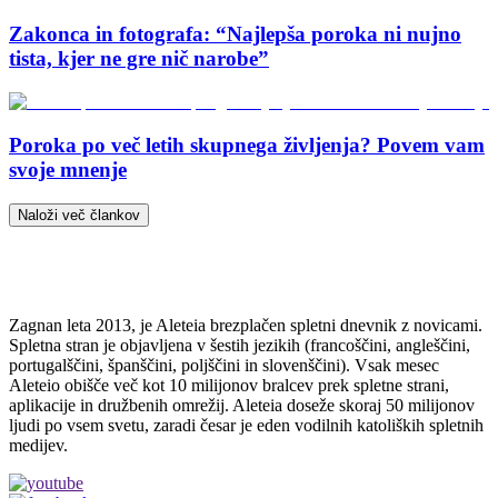
Zakonca in fotografa: “Najlepša poroka ni nujno
tista, kjer ne gre nič narobe”
Poroka po več letih skupnega življenja? Povem vam
svoje mnenje
Naloži več člankov
Zagnan leta 2013, je Aleteia brezplačen spletni dnevnik z novicami.
Spletna stran je objavljena v šestih jezikih (francoščini, angleščini,
portugalščini, španščini, poljščini in slovenščini). Vsak mesec
Aleteio obišče več kot 10 milijonov bralcev prek spletne strani,
aplikacije in družbenih omrežij. Aleteia doseže skoraj 50 milijonov
ljudi po vsem svetu, zaradi česar je eden vodilnih katoliških spletnih
medijev.