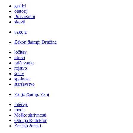
gasilci
oratorij
Prostosrčni
skavti
vzgoja
Zakon &amp; Družina
ločitev
otroci
pričevanje
rojstvo
splav
spolnost
starševstvo
Zanjo &amp; Zanj
intervju
moda
Moške skrivnosti
Oddaja Reflektor
Ženska ženski