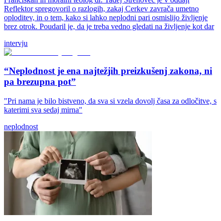
Reflektor spregovoril o razlogih, zakaj Cerkev zavrača umetno
oploditev, in o tem, kako si lahko neplodni pari osmislijo življenje
brez otrok. Poudaril je, da je treba vedno gledati na življenje kot dar
intervju
“Neplodnost je ena najtežjih preizkušenj zakona, ni
pa brezupna pot”
"Pri nama je bilo bistveno, da sva si vzela dovolj časa za odločitve, s
katerimi sva sedaj mirna"
neplodnost