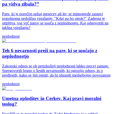
pa vidva zibala?”
Paru, ki je poročen nekaj mesecev ali let, se mimogrede zastavi
popolnoma nedolžno vprašanje: "Kdaj pa bo otrok?" Zadrega je
otipljiva, vse več parov se sooča z neplodnostjo. Kaj odgovoriti na
takšna vprašanja?
neplodnost
Teh 6 nevarnosti preži na pare, ki se soočajo z
neplodnostjo
Zakonski odnos se ob preizkušnji neplodnosti lahko precej zamaje.
Spregovorili bomo o šestih nevarnostih, ki ogrozijo odnos, in o
predlogih, kako se jim ogniti, da bi ohranili medsebojno povezanost
neplodnost
Umetna oploditev in Cerkev. Kaj pravi moralni
teolog?
Frančiškan in moralni teolog dr. Tadej Strehovec je v oddaji