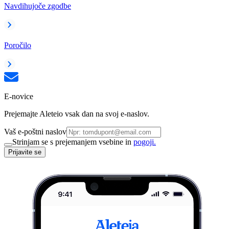
Navdihujoče zgodbe
Poročilo
E-novice
Prejemajte Aleteio vsak dan na svoj e-naslov.
Vaš e-poštni naslov
Strinjam se s prejemanjem vsebine in
pogoji.
Prijavite se