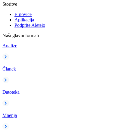
Storitve
E-novice
Aplikacija
Podprite Aleteio
Naši glavni formati
Analize
Članek
Datoteka
Mnenja