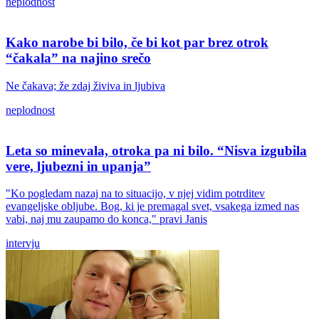
neplodnost
Kako narobe bi bilo, če bi kot par brez otrok
“čakala” na najino srečo
Ne čakava; že zdaj živiva in ljubiva
neplodnost
Leta so minevala, otroka pa ni bilo. “Nisva izgubila
vere, ljubezni in upanja”
"Ko pogledam nazaj na to situacijo, v njej vidim potrditev
evangeljske obljube. Bog, ki je premagal svet, vsakega izmed nas
vabi, naj mu zaupamo do konca," pravi Janis
intervju