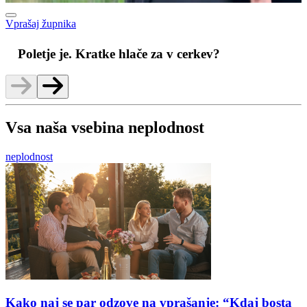
Vprašaj župnika
M
Poletje je. Kratke hlače za v cerkev?
Vsa naša vsebina neplodnost
neplodnost
Kako naj se par odzove na vprašanje: “Kdaj bosta