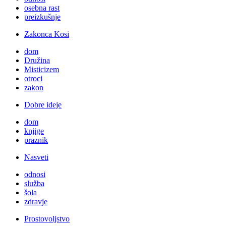
osebna rast
preizkušnje
Zakonca Kosi
dom
Družina
Misticizem
otroci
zakon
Dobre ideje
dom
knjige
praznik
Nasveti
odnosi
služba
šola
zdravje
Prostovoljstvo