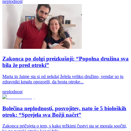
neplodnost
Zakonca po dolgi preizkušnji: “Popolna družina sva
bila že pred otroki”
Marta in Jaime sta si od nekdaj želela veliko družino, vendar so ju
zdravniki kmalu opozorili, da bosta otroke...
neplodnost
Bolečina neplodnosti, posvojitev, nato še 5 bioloških
otrok: “Sprejela sva Božji načrt”
Zakonca pričujeta o tem, s kako težkimi čustvi sta se morala soočiti,