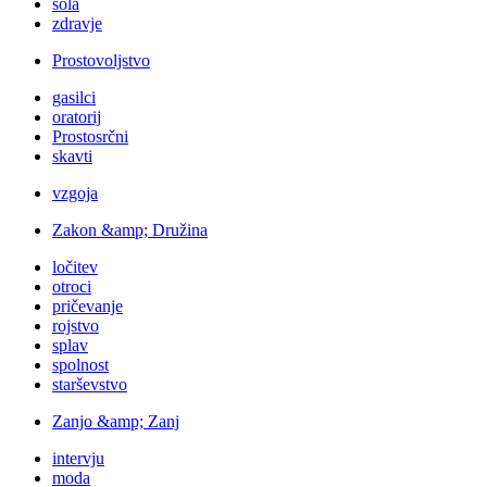
šola
zdravje
Prostovoljstvo
gasilci
oratorij
Prostosrčni
skavti
vzgoja
Zakon &amp; Družina
ločitev
otroci
pričevanje
rojstvo
splav
spolnost
starševstvo
Zanjo &amp; Zanj
intervju
moda