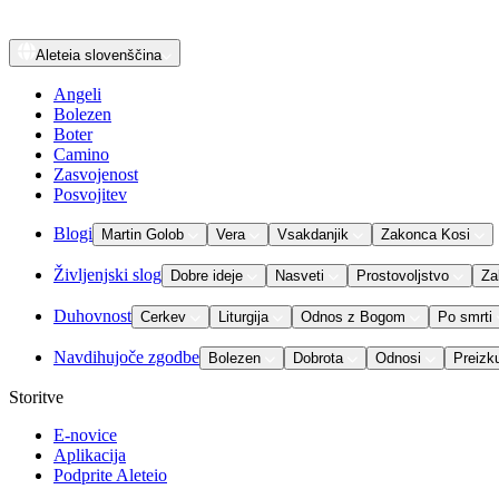
Aleteia
slovenščina
Angeli
Bolezen
Boter
Camino
Zasvojenost
Posvojitev
Blogi
Martin Golob
Vera
Vsakdanjik
Zakonca Kosi
Življenjski slog
Dobre ideje
Nasveti
Prostovoljstvo
Za
Duhovnost
Cerkev
Liturgija
Odnos z Bogom
Po smrti
Navdihujoče zgodbe
Bolezen
Dobrota
Odnosi
Preizk
Storitve
E-novice
Aplikacija
Podprite Aleteio