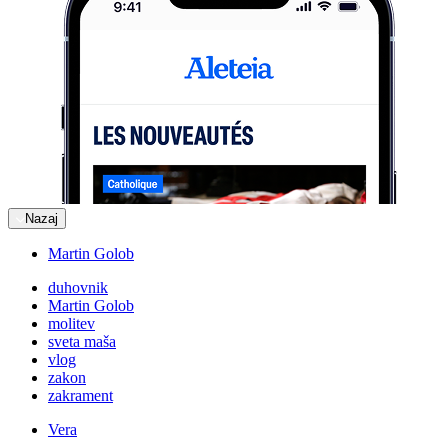
Nazaj
Martin Golob
duhovnik
Martin Golob
molitev
sveta maša
vlog
zakon
zakrament
Vera