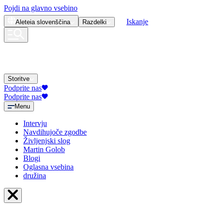
Pojdi na glavno vsebino
Iskanje
Aleteia
slovenščina
Razdelki
Storitve
Podprite nas
Podprite nas
Menu
Intervju
Navdihujoče zgodbe
Življenjski slog
Martin Golob
Blogi
Oglasna vsebina
družina