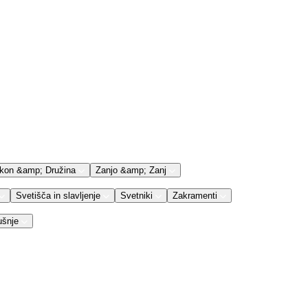
kon &amp; Družina
Zanjo &amp; Zanj
Svetišča in slavljenje
Svetniki
Zakramenti
ušnje