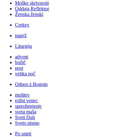
Moške skrivnosti
Oddaja Reflektor
Ženska ženski
Cerkev
papež
Liturgija
advent
božič
post
velika noč
Odnos z Bogom
molitev
rožni venec
spreobrnjenje
sveta maša
Sveti Duh
Sveto pismo
Po smrti