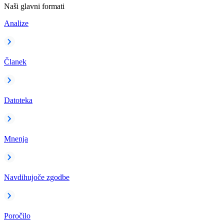
Naši glavni formati
Analize
Članek
Datoteka
Mnenja
Navdihujoče zgodbe
Poročilo