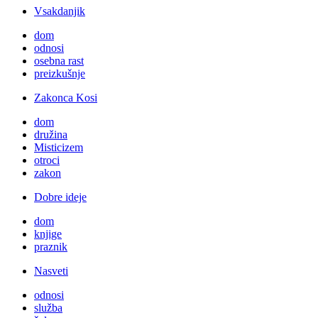
Vsakdanjik
dom
odnosi
osebna rast
preizkušnje
Zakonca Kosi
dom
družina
Misticizem
otroci
zakon
Dobre ideje
dom
knjige
praznik
Nasveti
odnosi
služba