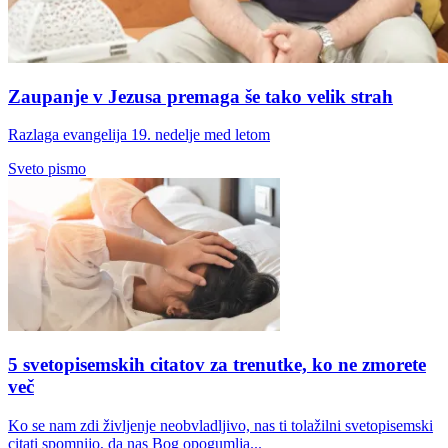
Zaupanje v Jezusa premaga še tako velik strah
Razlaga evangelija 19. nedelje med letom
Sveto pismo
5 svetopisemskih citatov za trenutke, ko ne zmorete
več
Ko se nam zdi življenje neobvladljivo, nas ti tolažilni svetopisemski
citati spomnijo, da nas Bog opogumlja...