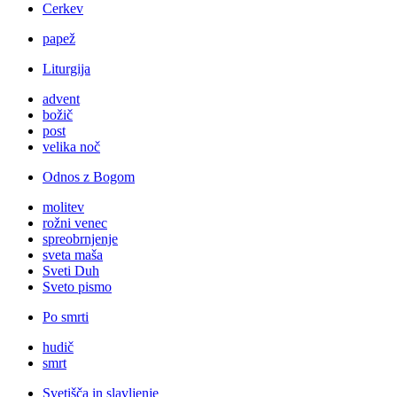
Cerkev
papež
Liturgija
advent
božič
post
velika noč
Odnos z Bogom
molitev
rožni venec
spreobrnjenje
sveta maša
Sveti Duh
Sveto pismo
Po smrti
hudič
smrt
Svetišča in slavljenje