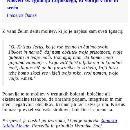
Nasveti sv. Ignacija Lojolskega, ki vodijo v mir in
srečo
Preberite članek
Z vami želim deliti molitev, ki jo je napisal sam sveti Ignacij:
"O, Kristus Jezus, ko je vse temno in čutimo svojo
šibkost in nemoč, daj nam občutek tvoje prisotnosti, tvoje
ljubezni in tvoje moči. Pomagaj nam, da bomo imeli
popolno zaupanje v tvojo zaščitniško ljubezen in krepilno
moč, da nas nič ne bo prestrašilo in skrbelo, kajti blizu
tebe bomo skozi vse videli tvojo roko, tvoj namen, tvojo
voljo. Amen."
Ponavljajte to molitev v trenutkih bolezni, bolečine ali
eksistencialne tesnobe, da ohranite pogum, integriteto in mir
sredi negativnih občutkov, ki nam jih rad ustvarja um. Kristus
bo nase prevzel vse vaše strahove, bolečine in bremena.
Prispevek je nastal po izvirniku, ki ga je objavila
španska
izdaja Aleteie
. Prevedla in
priredila Veronika Snoj.