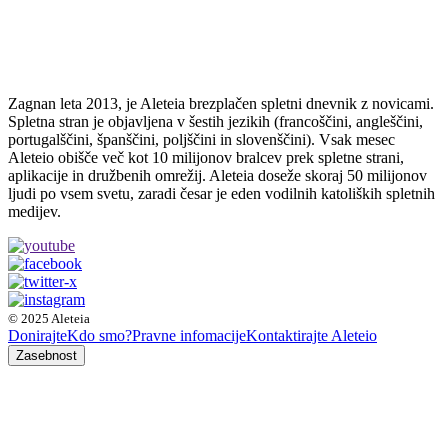
Zagnan leta 2013, je Aleteia brezplačen spletni dnevnik z novicami.
Spletna stran je objavljena v šestih jezikih (francoščini, angleščini,
portugalščini, španščini, poljščini in slovenščini). Vsak mesec
Aleteio obišče več kot 10 milijonov bralcev prek spletne strani,
aplikacije in družbenih omrežij. Aleteia doseže skoraj 50 milijonov
ljudi po vsem svetu, zaradi česar je eden vodilnih katoliških spletnih
medijev.
© 2025 Aleteia
Donirajte
Kdo smo?
Pravne infomacije
Kontaktirajte Aleteio
Zasebnost