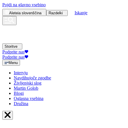
Pojdi na glavno vsebino
Iskanje
Aleteia
slovenščina
Razdelki
Storitve
Podprite nas
Podprite nas
Menu
Intervju
Navdihujoče zgodbe
Življenjski slog
Martin Golob
Blogi
Oglasna vsebina
Družina