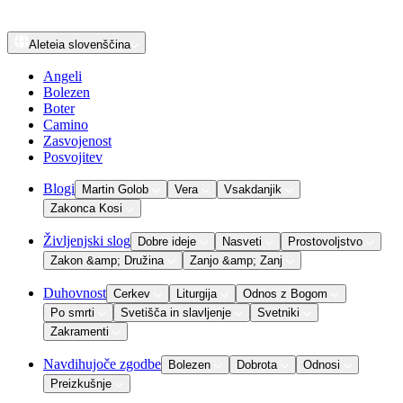
Aleteia
slovenščina
Angeli
Bolezen
Boter
Camino
Zasvojenost
Posvojitev
Blogi
Martin Golob
Vera
Vsakdanjik
Zakonca Kosi
Življenjski slog
Dobre ideje
Nasveti
Prostovoljstvo
Zakon &amp; Družina
Zanjo &amp; Zanj
Duhovnost
Cerkev
Liturgija
Odnos z Bogom
Po smrti
Svetišča in slavljenje
Svetniki
Zakramenti
Navdihujoče zgodbe
Bolezen
Dobrota
Odnosi
Preizkušnje