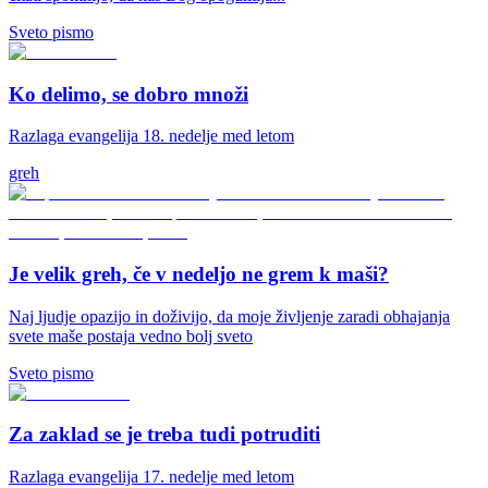
Sveto pismo
Ko delimo, se dobro množi
Razlaga evangelija 18. nedelje med letom
greh
Je velik greh, če v nedeljo ne grem k maši?
Naj ljudje opazijo in doživijo, da moje življenje zaradi obhajanja
svete maše postaja vedno bolj sveto
Sveto pismo
Za zaklad se je treba tudi potruditi
Razlaga evangelija 17. nedelje med letom