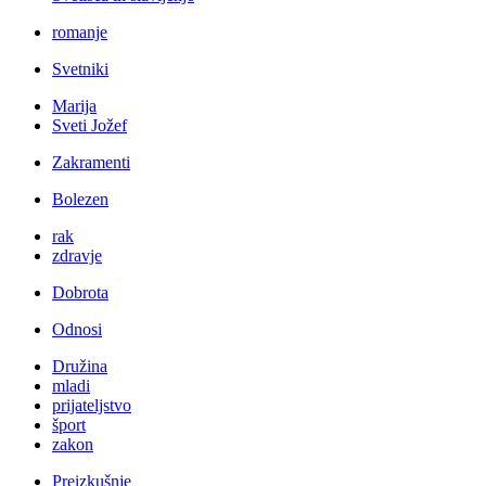
romanje
Svetniki
Marija
Sveti Jožef
Zakramenti
Bolezen
rak
zdravje
Dobrota
Odnosi
Družina
mladi
prijateljstvo
šport
zakon
Preizkušnje