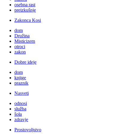
osebna rast
preizkušnje
Zakonca Kosi
dom
Družina
Misticizem
otroci
zakon
Dobre ideje
dom
knjige
praznik
Nasveti
odnosi
služba
šola
zdravje
Prostovoljstvo