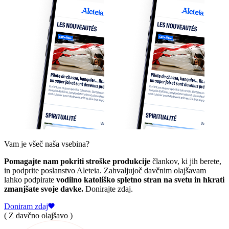
Vam je všeč naša vsebina?
Pomagajte nam pokriti stroške produkcije
člankov, ki jih berete,
in podprite poslanstvo Aleteia. Zahvaljujoč davčnim olajšavam
lahko podpirate
vodilno katoliško spletno stran na svetu in hkrati
zmanjšate svoje davke.
Donirajte zdaj.
Doniram zdaj
( Z davčno olajšavo )