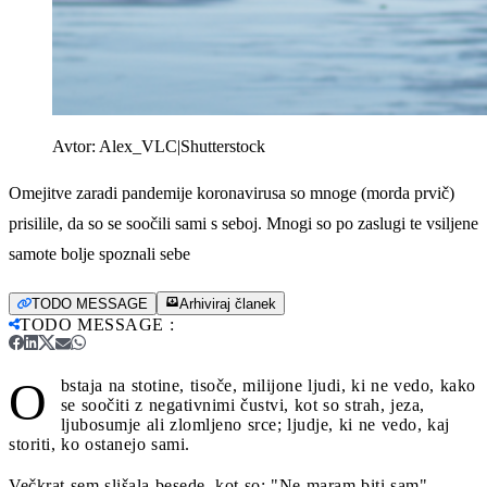
Avtor:
Alex_VLC|Shutterstock
Omejitve zaradi pandemije koronavirusa so mnoge (morda prvič)
prisilile, da so se soočili sami s seboj. Mnogi so po zaslugi te vsiljene
samote bolje spoznali sebe
TODO MESSAGE
Arhiviraj članek
TODO MESSAGE
:
O
bstaja na stotine, tisoče, milijone ljudi, ki ne vedo, kako
se soočiti z negativnimi čustvi, kot so strah, jeza,
ljubosumje ali zlomljeno srce; ljudje, ki ne vedo, kaj
storiti, ko ostanejo sami.
Večkrat sem slišala besede, kot so: "Ne maram biti sam",