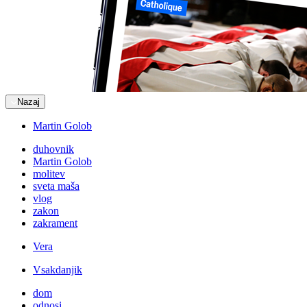
Nazaj
Martin Golob
duhovnik
Martin Golob
molitev
sveta maša
vlog
zakon
zakrament
Vera
Vsakdanjik
dom
odnosi