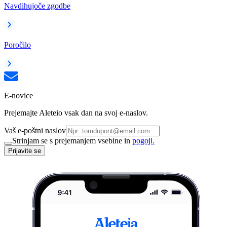
Navdihujoče zgodbe
Poročilo
E-novice
Prejemajte Aleteio vsak dan na svoj e-naslov.
Vaš e-poštni naslov
Strinjam se s prejemanjem vsebine in
pogoji.
Prijavite se