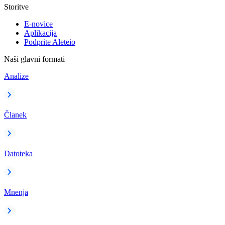
Storitve
E-novice
Aplikacija
Podprite Aleteio
Naši glavni formati
Analize
Članek
Datoteka
Mnenja