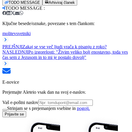
TODO MESSAGE
Arhiviraj članek
TODO MESSAGE
:
Ključne besede/oznake, povezane s tem člankom:
molitev
svetniki
PREJŠNJI
Zakaj se vse več ljudi vrača k pisanju z roko?
NASLEDNJI
Po izgorelosti: "Živim veliko bolj enostavno, toda ves
čas sem z Jezusom in to mi je postalo dovolj"
E-novice
Prejemajte Aleteio vsak dan na svoj e-naslov.
Vaš e-poštni naslov
Strinjam se s prejemanjem vsebine in
pogoji.
Prijavite se