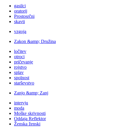
gasilci
oratorij
Prostosrčni
skavti
vzgoja
Zakon &amp; Družina
ločitev
otroci
pričevanje
rojstvo
splav
spolnost
starševstvo
Zanjo &amp; Zanj
intervju
moda
Moške skrivnosti
Oddaja Reflektor
Ženska ženski