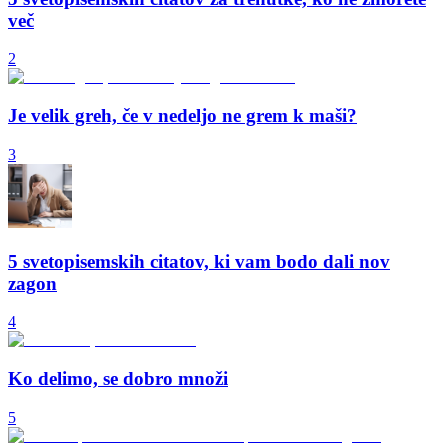
več
2
Je velik greh, če v nedeljo ne grem k maši?
3
5 svetopisemskih citatov, ki vam bodo dali nov
zagon
4
Ko delimo, se dobro množi
5