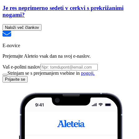
Je res neprimerno sedeti v cerkvi s prekrižanimi
nogami?
Naloži več člankov
E-novice
Prejemajte Aleteio vsak dan na svoj e-naslov.
Vaš e-poštni naslov
Strinjam se s prejemanjem vsebine in
pogoji.
Prijavite se