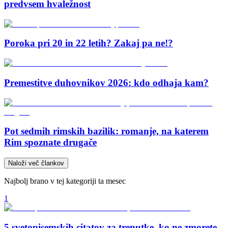
predvsem hvaležnost
Poroka pri 20 in 22 letih? Zakaj pa ne!?
Premestitve duhovnikov 2026: kdo odhaja kam?
Pot sedmih rimskih bazilik: romanje, na katerem
Rim spoznate drugače
Naloži več člankov
Najbolj brano v tej kategoriji ta mesec
1
5 svetopisemskih citatov za trenutke, ko ne zmorete