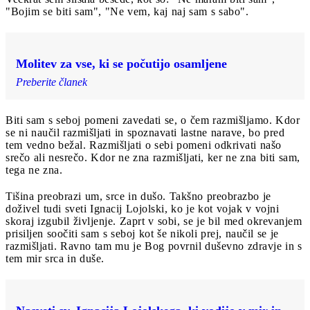
"Bojim se biti sam", "Ne vem, kaj naj sam s sabo".
Molitev za vse, ki se počutijo osamljene
Preberite članek
Biti sam s seboj pomeni zavedati se, o čem razmišljamo. Kdor
se ni naučil razmišljati in spoznavati lastne narave, bo pred
tem vedno bežal. Razmišljati o sebi pomeni odkrivati našo
srečo ali nesrečo. Kdor ne zna razmišljati, ker ne zna biti sam,
tega ne zna.
Tišina preobrazi um, srce in dušo. Takšno preobrazbo je
doživel tudi sveti Ignacij Lojolski, ko je kot vojak v vojni
skoraj izgubil življenje. Zaprt v sobi, se je bil med okrevanjem
prisiljen soočiti sam s seboj kot še nikoli prej, naučil se je
razmišljati. Ravno tam mu je Bog povrnil duševno zdravje in s
tem mir srca in duše.