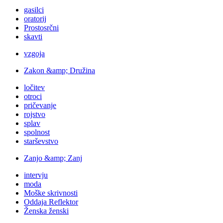
gasilci
oratorij
Prostosrčni
skavti
vzgoja
Zakon &amp; Družina
ločitev
otroci
pričevanje
rojstvo
splav
spolnost
starševstvo
Zanjo &amp; Zanj
intervju
moda
Moške skrivnosti
Oddaja Reflektor
Ženska ženski