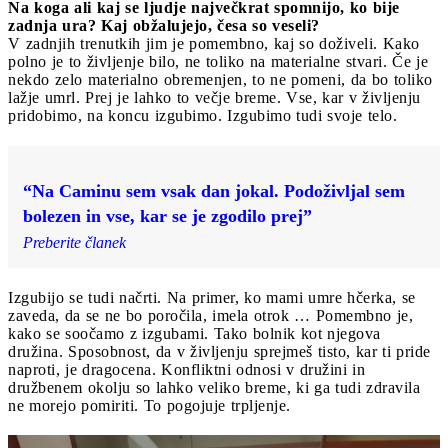
Na koga ali kaj se ljudje največkrat spomnijo, ko bije
zadnja ura? Kaj obžalujejo, česa so veseli?
V zadnjih trenutkih jim je pomembno, kaj so doživeli. Kako
polno je to življenje bilo, ne toliko na materialne stvari. Če je
nekdo zelo materialno obremenjen, to ne pomeni, da bo toliko
lažje umrl. Prej je lahko to večje breme. Vse, kar v življenju
pridobimo, na koncu izgubimo. Izgubimo tudi svoje telo.
“Na Caminu sem vsak dan jokal. Podoživljal sem
bolezen in vse, kar se je zgodilo prej”
Preberite članek
Izgubijo se tudi načrti. Na primer, ko mami umre hčerka, se
zaveda, da se ne bo poročila, imela otrok … Pomembno je,
kako se soočamo z izgubami. Tako bolnik kot njegova
družina. Sposobnost, da v življenju sprejmeš tisto, kar ti pride
naproti, je dragocena. Konfliktni odnosi v družini in
družbenem okolju so lahko veliko breme, ki ga tudi zdravila
ne morejo pomiriti. To pogojuje trpljenje.