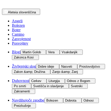
Aleteia
slovenščina
Angeli
Bolezen
Boter
Camino
Zasvojenost
Posvojitev
Blogi
Martin Golob
Vera
Vsakdanjik
Zakonca Kosi
Življenjski slog
Dobre ideje
Nasveti
Prostovoljstvo
Zakon &amp; Družina
Zanjo &amp; Zanj
Duhovnost
Cerkev
Liturgija
Odnos z Bogom
Po smrti
Svetišča in slavljenje
Svetniki
Zakramenti
Navdihujoče zgodbe
Bolezen
Dobrota
Odnosi
Preizkušnje