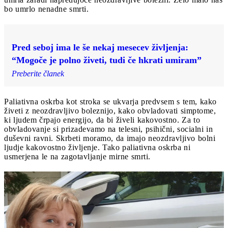
bo umrlo nenadne smrti.
Pred seboj ima le še nekaj mesecev življenja:
“Mogoče je polno živeti, tudi če hkrati umiram”
Preberite članek
Paliativna oskrba kot stroka se ukvarja predvsem s tem, kako
živeti z neozdravljivo boleznijo, kako obvladovati simptome,
ki ljudem črpajo energijo, da bi živeli kakovostno. Za to
obvladovanje si prizadevamo na telesni, psihični, socialni in
duševni ravni. Skrbeti moramo, da imajo neozdravljivo bolni
ljudje kakovostno življenje. Tako paliativna oskrba ni
usmerjena le na zagotavljanje mirne smrti.