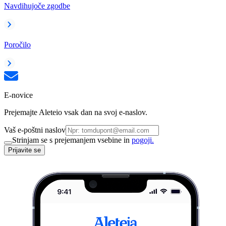
Navdihujoče zgodbe
Poročilo
E-novice
Prejemajte Aleteio vsak dan na svoj e-naslov.
Vaš e-poštni naslov
Strinjam se s prejemanjem vsebine in
pogoji.
Prijavite se