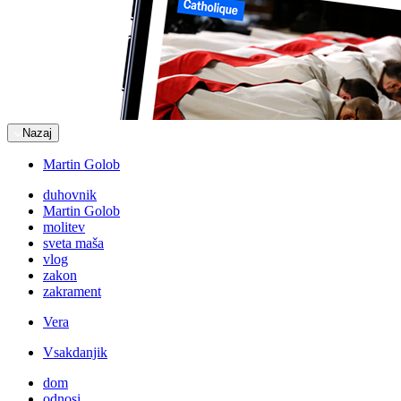
Nazaj
Martin Golob
duhovnik
Martin Golob
molitev
sveta maša
vlog
zakon
zakrament
Vera
Vsakdanjik
dom
odnosi