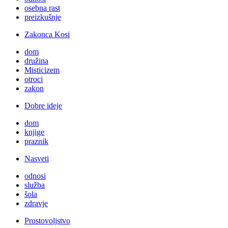
osebna rast
preizkušnje
Zakonca Kosi
dom
družina
Misticizem
otroci
zakon
Dobre ideje
dom
knjige
praznik
Nasveti
odnosi
služba
šola
zdravje
Prostovoljstvo