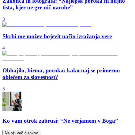
Zakonca in fotografa: “Najlepša poroka ni nujno
tista, kjer ne gre nič narobe”
3
Skrbi me možev bojevit način izražanja vere
4
Obhajilo, birma, poroka: kako naj se primerno
oblečem za slovesnost?
5
Ko vam otrok zabrusi: “Ne verjamem v Boga”
Naloži več člankov