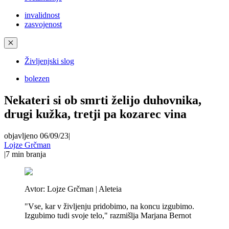
invalidnost
zasvojenost
✕
Življenjski slog
bolezen
Nekateri si ob smrti želijo duhovnika,
drugi kužka, tretji pa kozarec vina
objavljeno 06/09/23
|
Lojze Grčman
|
7
min branja
Avtor:
Lojze Grčman | Aleteia
"Vse, kar v življenju pridobimo, na koncu izgubimo.
Izgubimo tudi svoje telo," razmišlja Marjana Bernot