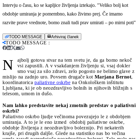
Intervju o času, ko se kapljice življenja iztekajo. "Veliko bolj kot
obdobje umiranja je pomembno, kako živimo prej. Če imamo
razvite prave vrednote, bomo znali tudi prav umirati – po mirni poti"
TODO MESSAGE
Arhiviraj članek
TODO MESSAGE
:
N
ajbolj gotova stvar na tem svetu je, da ga bomo nekoč
vsi zapustili. A v vsakdanjem življenju si, vsaj dokler
smo vsaj za silo zdravi, zelo pogosto ne belimo glave z
mislijo na zadnjo uro. Povsem drugače kot
Marjana Bernot
,
koordinatorica
paliativne oskrbe
na Onkološkem inštitutu
Ljubljana, ki je ob neozdravljivo bolnih in njihovih bližnjih s
telesom, umom in dušo.
Nam lahko predstavite nekaj zmotnih predstav o paliativni
oskrbi?
Paliativno oskrbo ljudje večinoma povezujejo le z obdobjem
umiranja. A to je le eno izmed obdobij paliativne oskrbe,
obdobje življenja z neozdravljivo boleznijo. Pri nekaterih
krajše, pri drugih daljše. Glede na statistiko nas bo večina
umrla zaradi napredujoče neozdravljive bolezni. Zelo malo nas