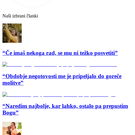
Naši izbrani članki
“Če imaš nekoga rad, se mu ni težko posvetiti”
“Obdobje negotovosti me je pripeljalo do goreče
molitve”
“Naredim najbolje, kar lahko, ostalo pa prepustim
Bogu”