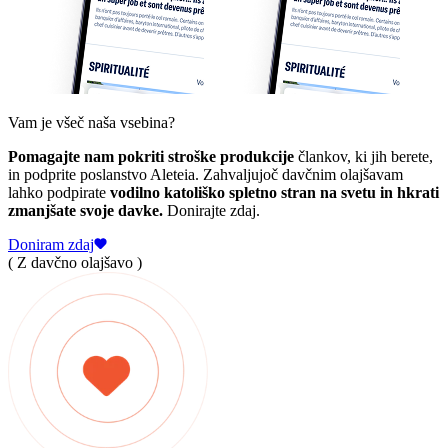
Vam je všeč naša vsebina?
Pomagajte nam pokriti stroške produkcije
člankov, ki jih berete,
in podprite poslanstvo Aleteia. Zahvaljujoč davčnim olajšavam
lahko podpirate
vodilno katoliško spletno stran na svetu in hkrati
zmanjšate svoje davke.
Donirajte zdaj.
Doniram zdaj
( Z davčno olajšavo )