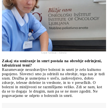
Lojze Grčman | Aleteia
Zakaj sta umiranje in smrt postala na obrobje odrinjeni,
tabuizirani temi?
Razumevanje neozdravljive bolezni in smrti je zelo kulturno
pogojeno. Slovenci smo ju odrinili na obrobje, tega nas je tudi
sram. Družba je usmerjena v srečo, zadovoljstvo, dobro
zdravje, telesne dobrine in vrednote, in to v presežkih. O
bolezni in minljivosti ne razmišljamo veliko. Zdi se nam, kot
da se to dogaja le drugim, nam pa se ne more zgoditi. Ne
pogovarjamo se odprto o boleznih in smrti.