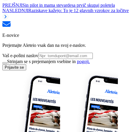
PREJŠNJI
Sin pilot in mama stevardesa prvič skupaj poletela
NASLEDNJI
Raziskave kažejo: To je 12 glavnih vzrokov za ločitve
E-novice
Prejemajte Aleteio vsak dan na svoj e-naslov.
Vaš e-poštni naslov
Strinjam se s prejemanjem vsebine in
pogoji.
Prijavite se