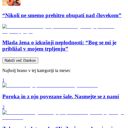
“Nikoli ne smemo prehitro obupati nad človekom”
Mlada žena o izkušnji neplodnosti: “Bog se mi je
približal v mojem trpljenju”
Naloži več člankov
Najbolj brano v tej kategoriji ta mesec
1
Poroka in z njo povezane šale. Nasmejte se z nami
2