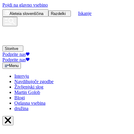
Pojdi na glavno vsebino
Iskanje
Aleteia
slovenščina
Razdelki
Storitve
Podprite nas
Podprite nas
Menu
Intervju
Navdihujoče zgodbe
Življenjski slog
Martin Golob
Blogi
Oglasna vsebina
družina