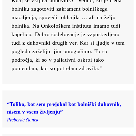
Kdaj se vključi duhovnik? "Vedno, ko je treba 
bolniku zagotoviti zakrament bolniškega 
maziljenja, spovedi, obhajila … ali na željo 
bolnika. Na Onkološkem inštitutu imamo tudi 
kapelico. Dobro sodelovanje je vzpostavljeno 
tudi z duhovniki drugih ver. Kar si ljudje v tem 
pogledu zaželijo, jim omogočimo. To so 
področja, ki so v paliativni oskrbi tako 
pomembna, kot so potrebna zdravila."
“Toliko, kot sem prejokal kot bolniški duhovnik,
nisem v vsem življenju”
Preberite članek