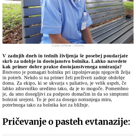
Lojze Grčman | Aleteia
V zadnjih dneh in tednih življenja še posebej poudarjate
skrb za udobje in dostojanstvo bolnika. Lahko navedete
kak primer dobre prakse dostojanstvenega umiranja?
Bistveno je pomagati bolniku pri izpolnjevanju njegovih želja
in potreb. Nekdo si na primer želi preživeti zadnje obdobje
doma. Za ekipo, ki se ukvarja s paliativo, je velik uspeh, če
lahko zdravniško uredimo tako, da je to mogoče. Pomembno
je, da smo dosegljivi za podporo domačim in da so simptomi
bolezni urejeni. To je pot za dosego notranjega miru,
potrebnega tako za bolnika kot za bližnje.
Pričevanje o pasteh evtanazije: