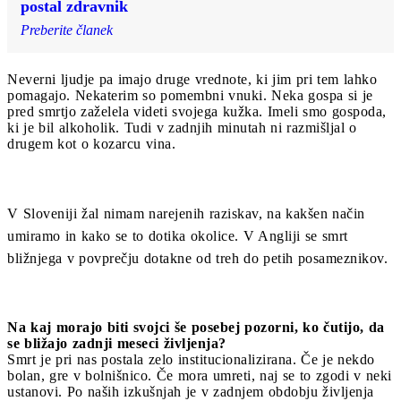
postal zdravnik
Preberite članek
Neverni ljudje pa imajo druge vrednote, ki jim pri tem lahko
pomagajo. Nekaterim so pomembni vnuki. Neka gospa si je
pred smrtjo zaželela videti svojega kužka. Imeli smo gospoda,
ki je bil alkoholik. Tudi v zadnjih minutah ni razmišljal o
drugem kot o kozarcu vina.
V Sloveniji žal nimam narejenih raziskav, na kakšen način
umiramo in kako se to dotika okolice. V Angliji se smrt
bližnjega v povprečju dotakne od treh do petih posameznikov.
Na kaj morajo biti svojci še posebej pozorni, ko čutijo, da
se bližajo zadnji meseci življenja?
Smrt je pri nas postala zelo institucionalizirana. Če je nekdo
bolan, gre v bolnišnico. Če mora umreti, naj se to zgodi v neki
ustanovi. Po naših izkušnjah je v zadnjem obdobju življenja