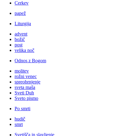
Cerkev
papež
Liturgija
advent
božič
post
velika noč
Odnos z Bogom
molitev
rožni venec
spreobrnjenje
sveta maša
Sveti Duh
Sveto pismo
Po smrti
hudič
smrt
Svetišča in slavljenje