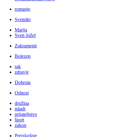
romanje
Svetniki
Marija
Sveti Jožef
Zakramenti
Bolezen
rak
zdravje
Dobrota
Odnosi
družina
mladi
prijateljstvo
šport
zakon
Preizkušnje