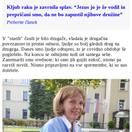
Kljub raku je zavrnila splav. “Jezus jo je že vodil in
prepričani smo, da ne bo zapustil njihove družine”
Preberite članek
V "starih" časih je bilo drugače, vladala je drugačna
povezanost in pristni odnosi, ljudje so bolj gledali drug na
drugega. Danes smo ljudje odtujeni, to je covidno obdobje še
poglobilo. Na koncu se odtujimo tudi od samega sebe.
Zanemarili smo vrednote, ki smo jih gojili nekoč, nismo pa
razvili novih. Nismo pripravljeni na vse spremembe, ki so nas
doletele.