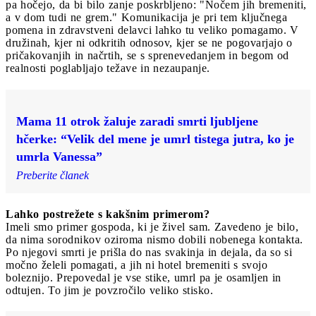
pa hočejo, da bi bilo zanje poskrbljeno: "Nočem jih bremeniti,
a v dom tudi ne grem." Komunikacija je pri tem ključnega
pomena in zdravstveni delavci lahko tu veliko pomagamo. V
družinah, kjer ni odkritih odnosov, kjer se ne pogovarjajo o
pričakovanjih in načrtih, se s sprenevedanjem in begom od
realnosti poglabljajo težave in nezaupanje.
Mama 11 otrok žaluje zaradi smrti ljubljene
hčerke: “Velik del mene je umrl tistega jutra, ko je
umrla Vanessa”
Preberite članek
Lahko postrežete s kakšnim primerom?
Imeli smo primer gospoda, ki je živel sam. Zavedeno je bilo,
da nima sorodnikov oziroma nismo dobili nobenega kontakta.
Po njegovi smrti je prišla do nas svakinja in dejala, da so si
močno želeli pomagati, a jih ni hotel bremeniti s svojo
boleznijo. Prepovedal je vse stike, umrl pa je osamljen in
odtujen. To jim je povzročilo veliko stisko.