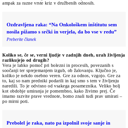
ampak za razne vrste kriz v družbenih odnosih.
Ozdravljena raka: “Na Onkološkem inštitutu sem
nosila pižamo s srčki in verjela, da bo vse v redu”
Preberite članek
Koliko se, če se, verni ljudje v zadnjih dneh, urah življenja
razlikujejo od drugih?
Vera je lahko pomoč pri bolezni in procesih, povezanih s
soočanji ter sprejemanjem izgub, ob žalovanju. Ključno je,
koliko je nekdo osebno veren. Gre za odnos, vzgojo. Gre za
to, kaj so nam predniki podarili in kaj smo s tem v življenju
naredili. To je odvisno od vsakega posameznika. Veliko bolj
kot obdobje umiranja je pomembno, kako živimo prej. Če
imamo razvite prave vrednote, bomo znali tudi prav umirati –
po mirni poti.
Prebolel je raka, nato pa izpolnil svoje sanje in