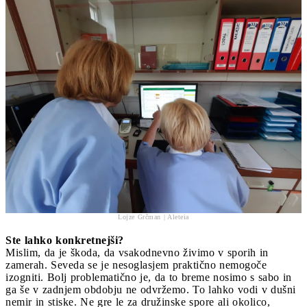
Lojze Grčman | Aleteia
Ste lahko konkretnejši?
Mislim, da je škoda, da vsakodnevno živimo v sporih in
zamerah. Seveda se je nesoglasjem praktično nemogoče
izogniti. Bolj problematično je, da to breme nosimo s sabo in
ga še v zadnjem obdobju ne odvržemo. To lahko vodi v dušni
nemir in stiske. Ne gre le za družinske spore ali okolico,