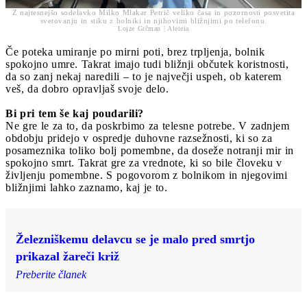
Z najtesnejšo sodelavko Milko Mlakar Petrič veliko časa in pozornosti posvetita
svetovanju in stiku z bolniki in njihovimi bližnjimi po telefonu.
Lojze Grčman | Aleteia
Če poteka umiranje po mirni poti, brez trpljenja, bolnik
spokojno umre. Takrat imajo tudi bližnji občutek koristnosti,
da so zanj nekaj naredili – to je največji uspeh, ob katerem
veš, da dobro opravljaš svoje delo.
Bi pri tem še kaj poudarili?
Ne gre le za to, da poskrbimo za telesne potrebe. V zadnjem
obdobju pridejo v ospredje duhovne razsežnosti, ki so za
posameznika toliko bolj pomembne, da doseže notranji mir in
spokojno smrt. Takrat gre za vrednote, ki so bile človeku v
življenju pomembne. S pogovorom z bolnikom in njegovimi
bližnjimi lahko zaznamo, kaj je to.
Železniškemu delavcu se je malo pred smrtjo
prikazal žareči križ
Preberite članek