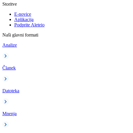
Storitve
E-novice
Aplikacija
Podprite Aleteio
Naši glavni formati
Analize
Članek
Datoteka
Mnenja