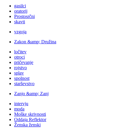
gasilci
oratorij
Prostosrčni
skavti
vzgoja
Zakon &amp; Družina
ločitev
otroci
pričevanje
rojstvo
splav
spolnost
starševstvo
Zanjo &amp; Zanj
intervju
moda
Moške skrivnosti
Oddaja Reflektor
Ženska ženski