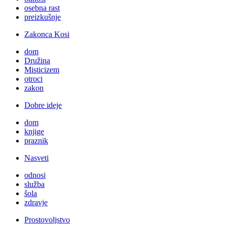
osebna rast
preizkušnje
Zakonca Kosi
dom
Družina
Misticizem
otroci
zakon
Dobre ideje
dom
knjige
praznik
Nasveti
odnosi
služba
šola
zdravje
Prostovoljstvo