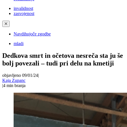
invalidnost
zasvojenost
✕
Navdihujoče zgodbe
mladi
Dedkova smrt in očetova nesreča sta ju še
bolj povezali – tudi pri delu na kmetiji
objavljeno 09/01/24
|
Kaja Zupanc
|
4
min branja