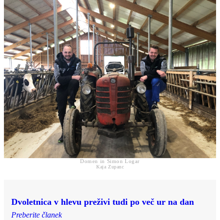
Domen in Simon Logar
Kaja Zupanc
Dvoletnica v hlevu preživi tudi po več ur na dan
Preberite članek