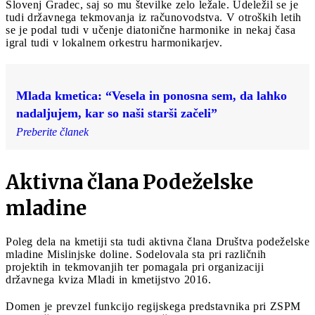
Slovenj Gradec, saj so mu številke zelo ležale. Udeležil se je
tudi državnega tekmovanja iz računovodstva. V otroških letih
se je podal tudi v učenje diatonične harmonike in nekaj časa
igral tudi v lokalnem orkestru harmonikarjev.
Mlada kmetica: “Vesela in ponosna sem, da lahko
nadaljujem, kar so naši starši začeli”
Preberite članek
Aktivna člana Podeželske
mladine
Poleg dela na kmetiji sta tudi aktivna člana Društva podeželske
mladine Mislinjske doline. Sodelovala sta pri različnih
projektih in tekmovanjih ter pomagala pri organizaciji
državnega kviza Mladi in kmetijstvo 2016.
Domen je prevzel funkcijo regijskega predstavnika pri ZSPM