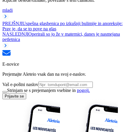
Ključne besede/oznake, povezane s tem člankom:
mladi
PREJŠNJI
Uspešna glasbenica po izkušnji bulimije in anoreksije:
Prav je, da se to pove na glas
NASLEDNJI
Operirali so jo že v maternici, danes je nasmejana
petletnica
E-novice
Prejemajte Aleteio vsak dan na svoj e-naslov.
Vaš e-poštni naslov
Strinjam se s prejemanjem vsebine in
pogoji.
Prijavite se