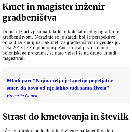
Kmet in magister inženir
gradbeništva
Domen je pri vpisu na fakulteto kolebal med geografijo in
gradbeništvom. Nazadnje se je zaradi boljše perspektive
odločil za študij na Fakulteti za gradbeništvo in geodezijo.
Leta 2013 je z diplomo uspešno končal prvo stopnjo
bolonjskega programa, se nato vpisal še na drugo in tudi
magistriral.
Mladi par: “Najina želja je kmetijo popeljati v
smer, da bova od nje lahko tudi sama živela”
Preberite članek
Strast do kmetovanja in številk
"Že kot otroka me je delo in življenje na kmetiji vedno