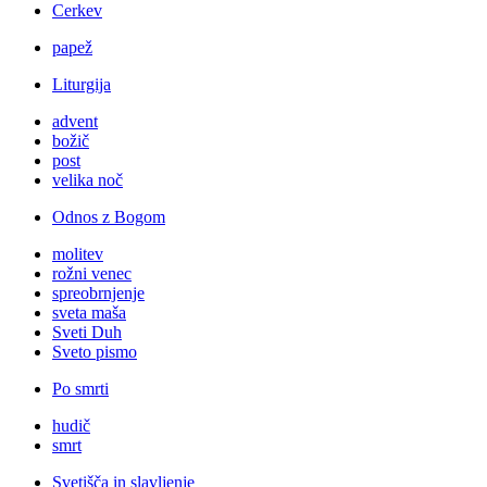
Cerkev
papež
Liturgija
advent
božič
post
velika noč
Odnos z Bogom
molitev
rožni venec
spreobrnjenje
sveta maša
Sveti Duh
Sveto pismo
Po smrti
hudič
smrt
Svetišča in slavljenje