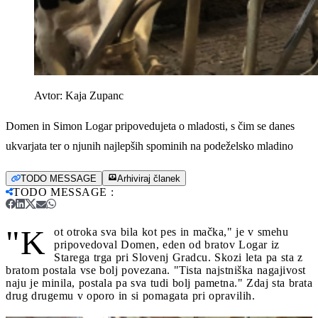
Avtor:
Kaja Zupanc
Domen in Simon Logar pripovedujeta o mladosti, s čim se danes
ukvarjata ter o njunih najlepših spominih na podeželsko mladino
TODO MESSAGE
Arhiviraj članek
TODO MESSAGE
:
"K
ot otroka sva bila kot pes in mačka," je v smehu
pripovedoval Domen, eden od bratov Logar iz
Starega trga pri Slovenj Gradcu. Skozi leta pa sta z
bratom postala vse bolj povezana. "Tista najstniška nagajivost
naju je minila, postala pa sva tudi bolj pametna." Zdaj sta brata
drug drugemu v oporo in si pomagata pri opravilih.