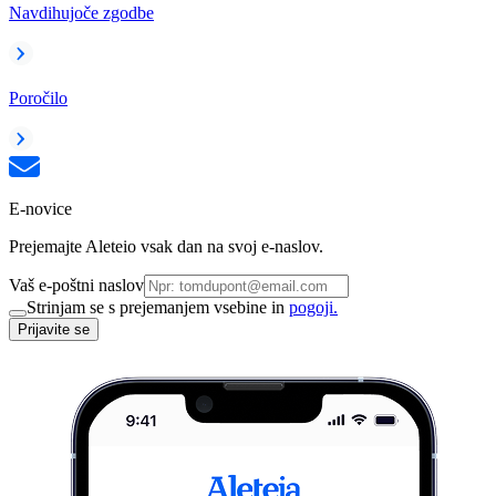
Navdihujoče zgodbe
Poročilo
E-novice
Prejemajte Aleteio vsak dan na svoj e-naslov.
Vaš e-poštni naslov
Strinjam se s prejemanjem vsebine in
pogoji.
Prijavite se