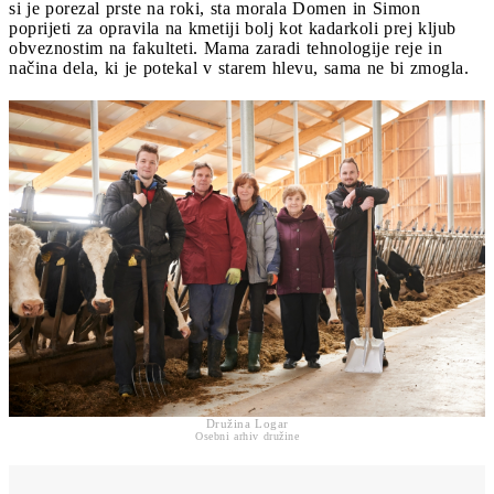
si je porezal prste na roki, sta morala Domen in Simon
poprijeti za opravila na kmetiji bolj kot kadarkoli prej kljub
obveznostim na fakulteti. Mama zaradi tehnologije reje in
načina dela, ki je potekal v starem hlevu, sama ne bi zmogla.
Družina Logar
Osebni arhiv družine