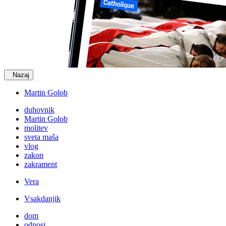
Nazaj
Martin Golob
duhovnik
Martin Golob
molitev
sveta maša
vlog
zakon
zakrament
Vera
Vsakdanjik
dom
odnosi