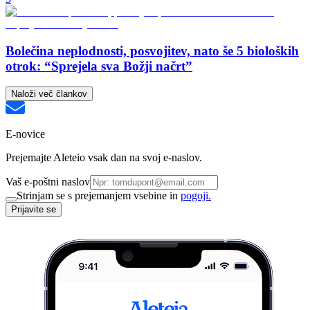
Bolečina neplodnosti, posvojitev, nato še 5 bioloških
otrok: “Sprejela sva Božji načrt”
Naloži več člankov
E-novice
Prejemajte Aleteio vsak dan na svoj e-naslov.
Vaš e-poštni naslov
Strinjam se s prejemanjem vsebine in
pogoji.
Prijavite se