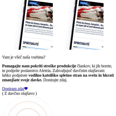
Vam je všeč naša vsebina?
Pomagajte nam pokriti stroške produkcije
člankov, ki jih berete,
in podprite poslanstvo Aleteia. Zahvaljujoč davčnim olajšavam
lahko podpirate
vodilno katoliško spletno stran na svetu in hkrati
zmanjšate svoje davke.
Donirajte zdaj.
Doniram zdaj
( Z davčno olajšavo )