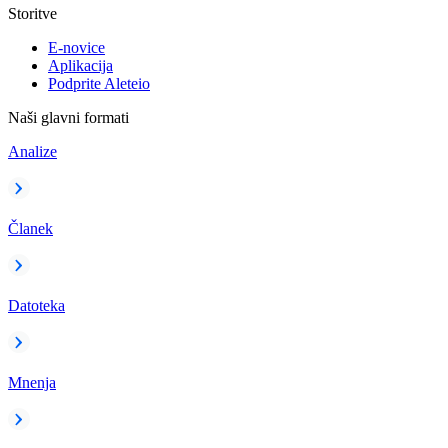
Storitve
E-novice
Aplikacija
Podprite Aleteio
Naši glavni formati
Analize
Članek
Datoteka
Mnenja