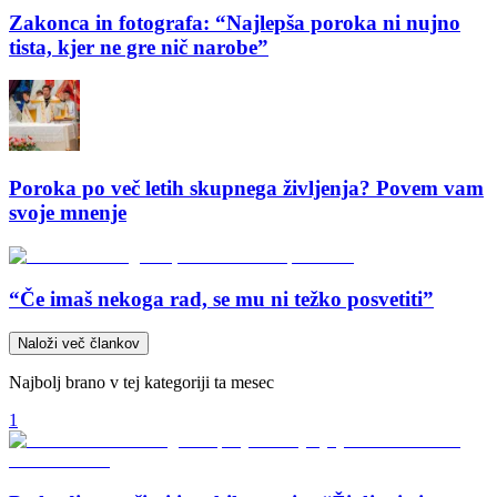
Zakonca in fotografa: “Najlepša poroka ni nujno
tista, kjer ne gre nič narobe”
Poroka po več letih skupnega življenja? Povem vam
svoje mnenje
“Če imaš nekoga rad, se mu ni težko posvetiti”
Naloži več člankov
Najbolj brano v tej kategoriji ta mesec
1