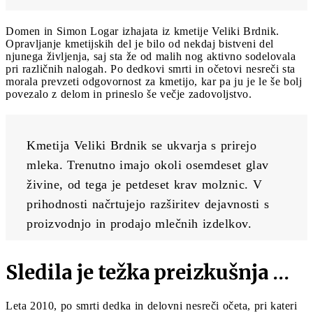
Domen in Simon Logar izhajata iz kmetije Veliki Brdnik.
Opravljanje kmetijskih del je bilo od nekdaj bistveni del
njunega življenja, saj sta že od malih nog aktivno sodelovala
pri različnih nalogah. Po dedkovi smrti in očetovi nesreči sta
morala prevzeti odgovornost za kmetijo, kar pa ju je le še bolj
povezalo z delom in prineslo še večje zadovoljstvo.
Kmetija Veliki Brdnik se ukvarja s prirejo 
mleka. Trenutno imajo okoli osemdeset glav 
živine, od tega je petdeset krav molznic. V 
prihodnosti načrtujejo razširitev dejavnosti s 
proizvodnjo in prodajo mlečnih izdelkov.
Sledila je težka preizkušnja …
Leta 2010, po smrti dedka in delovni nesreči očeta, pri kateri