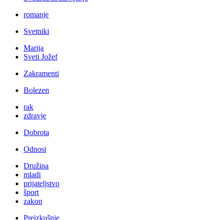
romanje
Svetniki
Marija
Sveti Jožef
Zakramenti
Bolezen
rak
zdravje
Dobrota
Odnosi
Družina
mladi
prijateljstvo
šport
zakon
Preizkušnje