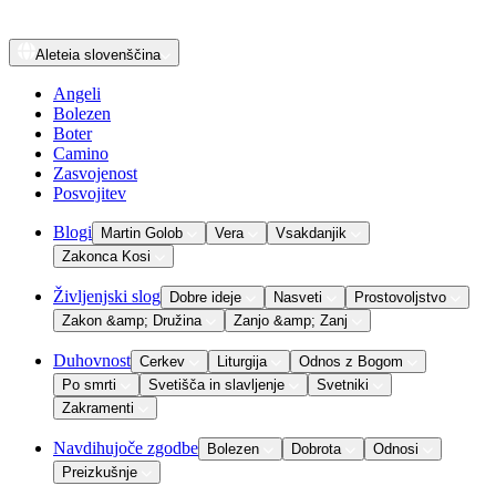
Aleteia
slovenščina
Angeli
Bolezen
Boter
Camino
Zasvojenost
Posvojitev
Blogi
Martin Golob
Vera
Vsakdanjik
Zakonca Kosi
Življenjski slog
Dobre ideje
Nasveti
Prostovoljstvo
Zakon &amp; Družina
Zanjo &amp; Zanj
Duhovnost
Cerkev
Liturgija
Odnos z Bogom
Po smrti
Svetišča in slavljenje
Svetniki
Zakramenti
Navdihujoče zgodbe
Bolezen
Dobrota
Odnosi
Preizkušnje