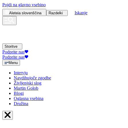
Pojdi na glavno vsebino
Iskanje
Aleteia
slovenščina
Razdelki
Storitve
Podprite nas
Podprite nas
Menu
Intervju
Navdihujoče zgodbe
Življenjski slog
Martin Golob
Blogi
Oglasna vsebina
Družina