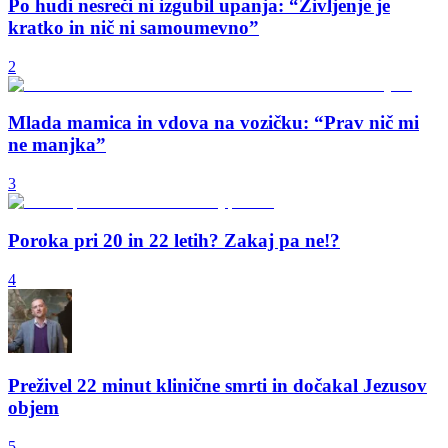
Po hudi nesreči ni izgubil upanja: “Življenje je
kratko in nič ni samoumevno”
2
Mlada mamica in vdova na vozičku: “Prav nič mi
ne manjka”
3
Poroka pri 20 in 22 letih? Zakaj pa ne!?
4
Preživel 22 minut klinične smrti in dočakal Jezusov
objem
5