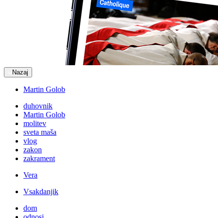
Nazaj
Martin Golob
duhovnik
Martin Golob
molitev
sveta maša
vlog
zakon
zakrament
Vera
Vsakdanjik
dom
odnosi