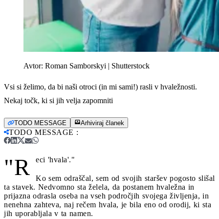
Avtor:
Roman Samborskyi | Shutterstock
Vsi si želimo, da bi naši otroci (in mi sami!) rasli v hvaležnosti.
Nekaj točk, ki si jih velja zapomniti
TODO MESSAGE
Arhiviraj članek
TODO MESSAGE
:
"R
eci 'hvala'."
Ko sem odraščal, sem od svojih staršev pogosto slišal
ta stavek. Nedvomno sta želela, da postanem hvaležna in
prijazna odrasla oseba na vseh področjih svojega življenja, in
nenehna zahteva, naj rečem hvala, je bila eno od orodij, ki sta
jih uporabljala v ta namen.