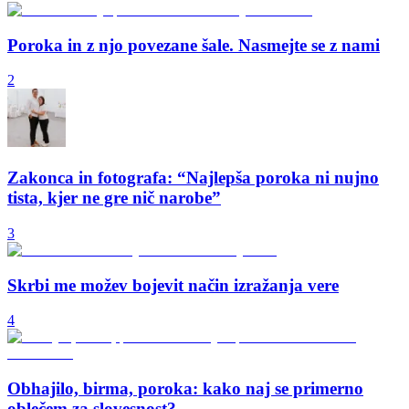
Poroka in z njo povezane šale. Nasmejte se z nami
2
Zakonca in fotografa: “Najlepša poroka ni nujno
tista, kjer ne gre nič narobe”
3
Skrbi me možev bojevit način izražanja vere
4
Obhajilo, birma, poroka: kako naj se primerno
oblečem za slovesnost?