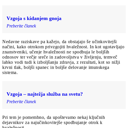
Vzgoja s kidanjem gnoja
Preberite članek
Nedavne raziskave pa kažejo, da obstajajo še učinkovitejši
načini, kako otrokom privzgojiti hvaležnost. In kot ugotavljajo
znanstveniki, učenje hvaležnosti ne spodbuja le boljših
odnosov ter večje sreče in zadovoljstva v življenju, temveč
lahko vodi tudi k izboljšanju zdravja, z rezultati, kot so nižji
krvni tlak, boljši spanec in boljše delovanje imunskega
sistema.
Vzgoja ‒ najtežja služba na svetu?
Preberite članek
Pri tem je pomembno, da upoštevamo nekaj ključnih
dejavnikov za najučinkovitejše spodbujanje otrok k
hvaležnosti.