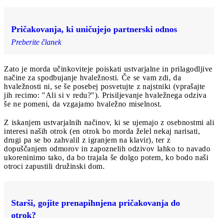
Pričakovanja, ki uničujejo partnerski odnos
Preberite članek
Zato je morda učinkoviteje poiskati ustvarjalne in prilagodljive
načine za spodbujanje hvaležnosti. Če se vam zdi, da
hvaležnosti ni, se še posebej posvetujte z najstniki (vprašajte
jih recimo: "Ali si v redu?"). Prisiljevanje hvaležnega odziva
še ne pomeni, da vzgajamo hvaležno miselnost.
Z iskanjem ustvarjalnih načinov, ki se ujemajo z osebnostmi ali
interesi naših otrok (en otrok bo morda želel nekaj narisati,
drugi pa se bo zahvalil z igranjem na klavir), ter z
dopuščanjem odmorov in zapoznelih odzivov lahko to navado
ukoreninimo tako, da bo trajala še dolgo potem, ko bodo naši
otroci zapustili družinski dom.
Starši, gojite prenapihnjena pričakovanja do
otrok?