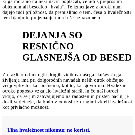
ki ga moramo na neki način poplačati, četudi s preprostim
objemom ali besedico "hvala". Te izmenjave z otroki nam
dajejo tudi priložnost, da premislimo o tem, česa o hvaležnosti
ter dajanju in prejemanju morda še ne razumejo.
DEJANJA SO
RESNIČNO
3
GLASNEJŠA OD BESED
Za razliko od mnogih drugih vidikov našega starševskega
življenja ima pri dolgoročnih navadah naših otrok običajno
večji vpliv to, kar počnemo, kot to, kar govorimo. Hvaležne
otroke pogosto vzgajajo hvaležni starši, in če naši otroci
vidijo, da se jim zahvaljujemo na radosten in pristen način, je
dosti verjetneje, da bodo v odnosih z drugimi videli hvaležnost
kot privlačno možnost.
Tiha hvaležnost nikomur ne koristi.