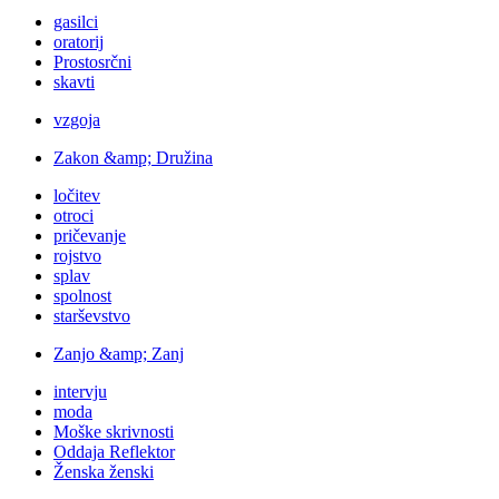
gasilci
oratorij
Prostosrčni
skavti
vzgoja
Zakon &amp; Družina
ločitev
otroci
pričevanje
rojstvo
splav
spolnost
starševstvo
Zanjo &amp; Zanj
intervju
moda
Moške skrivnosti
Oddaja Reflektor
Ženska ženski