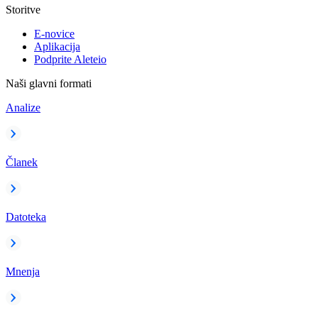
Storitve
E-novice
Aplikacija
Podprite Aleteio
Naši glavni formati
Analize
Članek
Datoteka
Mnenja