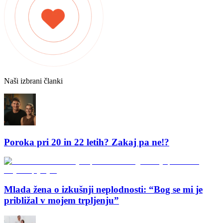
Naši izbrani članki
Poroka pri 20 in 22 letih? Zakaj pa ne!?
Mlada žena o izkušnji neplodnosti: “Bog se mi je
približal v mojem trpljenju”