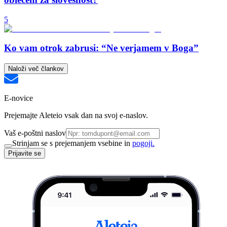
5
Ko vam otrok zabrusi: “Ne verjamem v Boga”
Naloži več člankov
E-novice
Prejemajte Aleteio vsak dan na svoj e-naslov.
Vaš e-poštni naslov
Strinjam se s prejemanjem vsebine in
pogoji.
Prijavite se