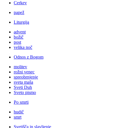
Cerkev
papež
Liturgija
advent
božič
post
velika noč
Odnos z Bogom
molitev
rožni venec
spreobrnjenje
sveta maša
Sveti Duh
Sveto pismo
Po smrti
hudič
smrt
Svetišča in slavljenje