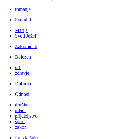
romanje
Svetniki
Marija
Sveti Jožef
Zakramenti
Bolezen
rak
zdravje
Dobrota
Odnosi
družina
mladi
prijateljstvo
šport
zakon
Preizkušnje