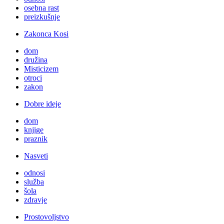
osebna rast
preizkušnje
Zakonca Kosi
dom
družina
Misticizem
otroci
zakon
Dobre ideje
dom
knjige
praznik
Nasveti
odnosi
služba
šola
zdravje
Prostovoljstvo