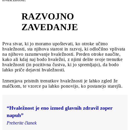
RAZVOJNO
1
ZAVEDANJE
Prva stvar, ki jo moramo upoštevati, ko otroke učimo
hvaležnosti, sta njihova starost in razvoj, ki odločilno vplivata
na njihovo razumevanje hvaležnosti. Preden otroke naučite,
kako ali kdaj naj bodo hvaležni, z njimi delite svoje trenutke
hvaležnosti (in pozitivna čustva, ki jo spremljajo), da bodo
lahko priče dejavni hvaležnosti.
Izmenjava pristnih trenutkov hvaležnosti je lahko zgled že
malčkom, te vzorce pa lahko ponovijo, ko postanejo starejši.
“Hvaležnost je eno izmed glavnih zdravil zoper
napuh”
Preberite članek