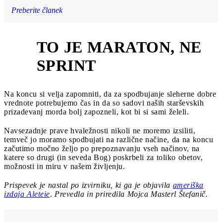
Preberite članek
TO JE MARATON, NE
5
SPRINT
Na koncu si velja zapomniti, da za spodbujanje sleherne dobre
vrednote potrebujemo čas in da so sadovi naših starševskih
prizadevanj morda bolj zapozneli, kot bi si sami želeli.
Navsezadnje prave hvaležnosti nikoli ne moremo izsiliti,
temveč jo moramo spodbujati na različne načine, da na koncu
začutimo močno željo po prepoznavanju vseh načinov, na
katere so drugi (in seveda Bog) poskrbeli za toliko obetov,
možnosti in miru v našem življenju.
Prispevek je nastal po izvirniku, ki ga je objavila
ameriška
izdaja Aleteie
.
Prevedla in priredila Mojca Masterl Štefanič.