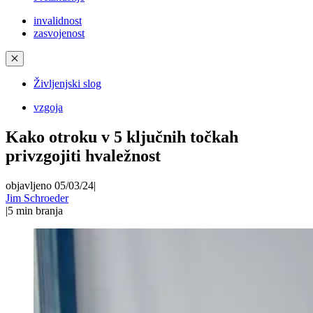
invalidnost
zasvojenost
✕
Življenjski slog
vzgoja
Kako otroku v 5 ključnih točkah
privzgojiti hvaležnost
objavljeno 05/03/24
|
Jim Schroeder
|
5
min branja