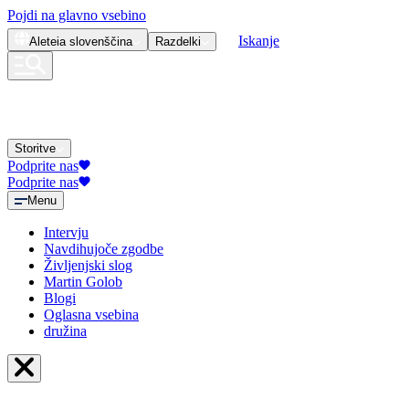
Pojdi na glavno vsebino
Iskanje
Aleteia
slovenščina
Razdelki
Storitve
Podprite nas
Podprite nas
Menu
Intervju
Navdihujoče zgodbe
Življenjski slog
Martin Golob
Blogi
Oglasna vsebina
družina