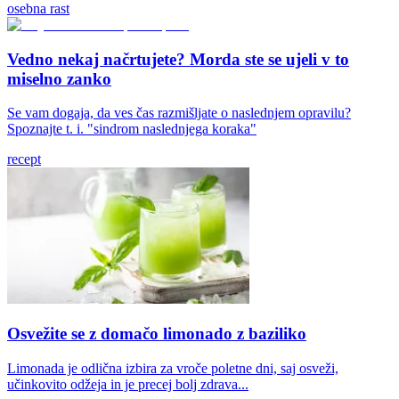
osebna rast
Vedno nekaj načrtujete? Morda ste se ujeli v to
miselno zanko
Se vam dogaja, da ves čas razmišljate o naslednjem opravilu?
Spoznajte t. i. "sindrom naslednjega koraka"
recept
Osvežite se z domačo limonado z baziliko
Limonada je odlična izbira za vroče poletne dni, saj osveži,
učinkovito odžeja in je precej bolj zdrava...