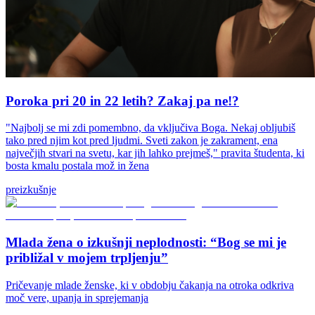
Poroka pri 20 in 22 letih? Zakaj pa ne!?
"Najbolj se mi zdi pomembno, da vključiva Boga. Nekaj obljubiš
tako pred njim kot pred ljudmi. Sveti zakon je zakrament, ena
največjih stvari na svetu, kar jih lahko prejmeš," pravita študenta, ki
bosta kmalu postala mož in žena
preizkušnje
Mlada žena o izkušnji neplodnosti: “Bog se mi je
približal v mojem trpljenju”
Pričevanje mlade ženske, ki v obdobju čakanja na otroka odkriva
moč vere, upanja in sprejemanja