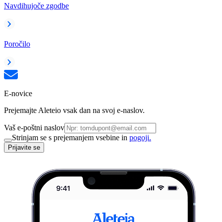
Navdihujoče zgodbe
Poročilo
E-novice
Prejemajte Aleteio vsak dan na svoj e-naslov.
Vaš e-poštni naslov
Strinjam se s prejemanjem vsebine in
pogoji.
Prijavite se