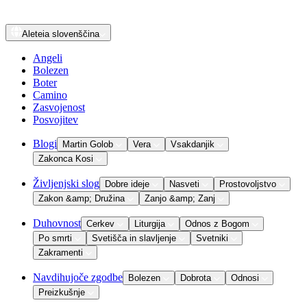
Aleteia
slovenščina
Angeli
Bolezen
Boter
Camino
Zasvojenost
Posvojitev
Blogi
Martin Golob
Vera
Vsakdanjik
Zakonca Kosi
Življenjski slog
Dobre ideje
Nasveti
Prostovoljstvo
Zakon &amp; Družina
Zanjo &amp; Zanj
Duhovnost
Cerkev
Liturgija
Odnos z Bogom
Po smrti
Svetišča in slavljenje
Svetniki
Zakramenti
Navdihujoče zgodbe
Bolezen
Dobrota
Odnosi
Preizkušnje