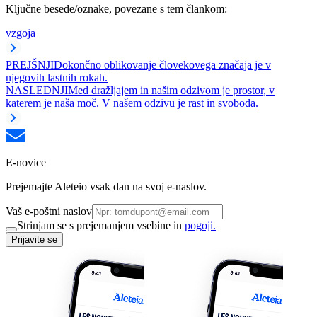
Ključne besede/oznake, povezane s tem člankom:
vzgoja
PREJŠNJI
Dokončno oblikovanje človekovega značaja je v
njegovih lastnih rokah.
NASLEDNJI
Med dražljajem in našim odzivom je prostor, v
katerem je naša moč. V našem odzivu je rast in svoboda.
E-novice
Prejemajte Aleteio vsak dan na svoj e-naslov.
Vaš e-poštni naslov
Strinjam se s prejemanjem vsebine in
pogoji.
Prijavite se