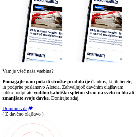
Vam je všeč naša vsebina?
Pomagajte nam pokriti stroške produkcije
člankov, ki jih berete,
in podprite poslanstvo Aleteia. Zahvaljujoč davčnim olajšavam
lahko podpirate
vodilno katoliško spletno stran na svetu in hkrati
zmanjšate svoje davke.
Donirajte zdaj.
Doniram zdaj
( Z davčno olajšavo )