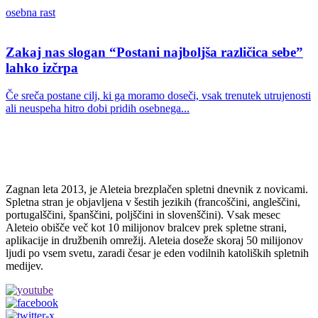
osebna rast
Zakaj nas slogan “Postani najboljša različica sebe”
lahko izčrpa
Če sreča postane cilj, ki ga moramo doseči, vsak trenutek utrujenosti
ali neuspeha hitro dobi pridih osebnega...
Zagnan leta 2013, je Aleteia brezplačen spletni dnevnik z novicami.
Spletna stran je objavljena v šestih jezikih (francoščini, angleščini,
portugalščini, španščini, poljščini in slovenščini). Vsak mesec
Aleteio obišče več kot 10 milijonov bralcev prek spletne strani,
aplikacije in družbenih omrežij. Aleteia doseže skoraj 50 milijonov
ljudi po vsem svetu, zaradi česar je eden vodilnih katoliških spletnih
medijev.