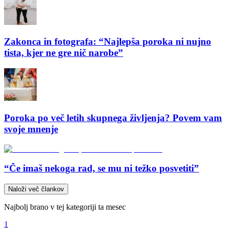
Zakonca in fotografa: “Najlepša poroka ni nujno
tista, kjer ne gre nič narobe”
Poroka po več letih skupnega življenja? Povem vam
svoje mnenje
“Če imaš nekoga rad, se mu ni težko posvetiti”
Naloži več člankov
Najbolj brano v tej kategoriji ta mesec
1