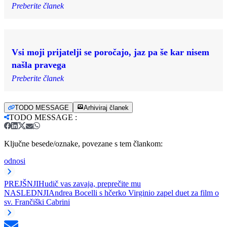
Preberite članek
Vsi moji prijatelji se poročajo, jaz pa še kar nisem
našla pravega
Preberite članek
TODO MESSAGE
Arhiviraj članek
TODO MESSAGE
:
Ključne besede/oznake, povezane s tem člankom:
odnosi
PREJŠNJI
Hudič vas zavaja, preprečite mu
NASLEDNJI
Andrea Bocelli s hčerko Virginio zapel duet za film o
sv. Frančiški Cabrini