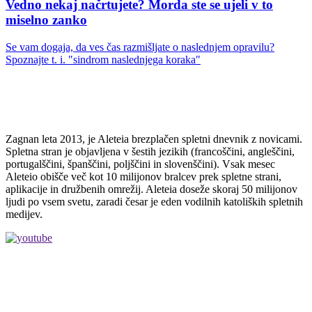
Vedno nekaj načrtujete? Morda ste se ujeli v to
miselno zanko
Se vam dogaja, da ves čas razmišljate o naslednjem opravilu?
Spoznajte t. i. "sindrom naslednjega koraka"
Zagnan leta 2013, je Aleteia brezplačen spletni dnevnik z novicami.
Spletna stran je objavljena v šestih jezikih (francoščini, angleščini,
portugalščini, španščini, poljščini in slovenščini). Vsak mesec
Aleteio obišče več kot 10 milijonov bralcev prek spletne strani,
aplikacije in družbenih omrežij. Aleteia doseže skoraj 50 milijonov
ljudi po vsem svetu, zaradi česar je eden vodilnih katoliških spletnih
medijev.