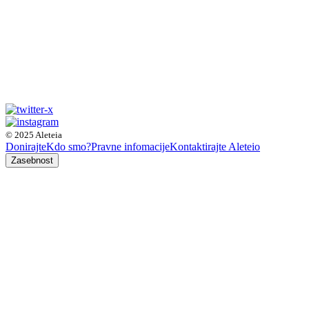
© 2025 Aleteia
Donirajte
Kdo smo?
Pravne infomacije
Kontaktirajte Aleteio
Zasebnost