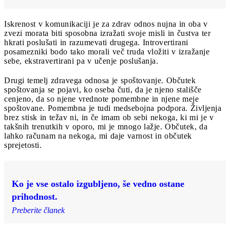
Iskrenost v komunikaciji je za zdrav odnos nujna in oba v
zvezi morata biti sposobna izražati svoje misli in čustva ter
hkrati poslušati in razumevati drugega. Introvertirani
posamezniki bodo tako morali več truda vložiti v izražanje
sebe, ekstravertirani pa v učenje poslušanja.
Drugi temelj zdravega odnosa je spoštovanje. Občutek
spoštovanja se pojavi, ko oseba čuti, da je njeno stališče
cenjeno, da so njene vrednote pomembne in njene meje
spoštovane. Pomembna je tudi medsebojna podpora. Življenja
brez stisk in težav ni, in če imam ob sebi nekoga, ki mi je v
takšnih trenutkih v oporo, mi je mnogo lažje. Občutek, da
lahko računam na nekoga, mi daje varnost in občutek
sprejetosti.
Ko je vse ostalo izgubljeno, še vedno ostane
prihodnost.
Preberite članek