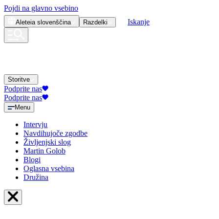
Pojdi na glavno vsebino
Iskanje
Aleteia
slovenščina
Razdelki
Storitve
Podprite nas
Podprite nas
Menu
Intervju
Navdihujoče zgodbe
Življenjski slog
Martin Golob
Blogi
Oglasna vsebina
Družina