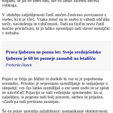
nogami, se jih ne smeš bati, ker so lahko začetek nečesa
velikega.
V obdobju zaljubljenosti čutiš močno čustveno povezanost z
osebo, ki ti je všeč. Vsaka misel na to osebo ti vzbudi občutke
sreče, navdušenja in vzhičenosti. Tudi na fizični ravni čutiš
močno privlačnost, ki jo lahko spremljajo tudi slavni metuljčki
v trebuhu.
Prava ljubezen ne pozna let: Svojo srednješolsko
ljubezen je 60 let pozneje zasnubil na letališču
Preberite članek
Pojavi se želja po bližini in dotikih in vse to je popolnoma
normalno. Prisotno je neprestano razmišljanje in sanjarjenje o
simpatiji: ves čas lahko razmišljaš o eni sami osebi in se sploh
ne naveličaš! Pojavijo se tudi vedenjske spremembe: ko si
zaljubljen, si pogosto tudi bolj pozoren, skrben in prijazen,
včasih pa tudi pretirano zasanjan.
Še en pojav spremlja zaljubljence: pomanjkanje objektivnosti.