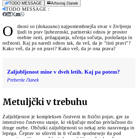
TODO MESSAGE
Arhiviraj članek
TODO MESSAGE
:
O
dnosi so (dokazano) najpomembnejša stvar v življenju
ljudi in prav ljubezenski, partnerski odnos je prostor
osebne rasti, prilagajanja, učenja sočutja, poslušanja in
nežnosti. Kaj pa naredi odnos tak, da veš, da je "tisti pravi"?
Kako veš, da je on pravi? Kako veš, da je ona prava?
Zaljubljenost mine v dveh letih. Kaj pa potem?
Preberite članek
Metuljčki v trebuhu
Zaljubljenost je kompleksen čustveni in fizični pojav, gre za
intenzivno čustveno stanje, ki vključuje močno privlačnost do
druge osebe. Občutki zaljubljenosti so nekaj zelo naravnega in
lepega. Čeprav so siloviti in ti včasih spodnesejo tla pod