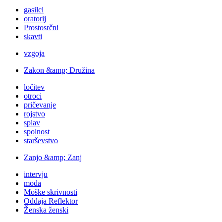
gasilci
oratorij
Prostosrčni
skavti
vzgoja
Zakon &amp; Družina
ločitev
otroci
pričevanje
rojstvo
splav
spolnost
starševstvo
Zanjo &amp; Zanj
intervju
moda
Moške skrivnosti
Oddaja Reflektor
Ženska ženski