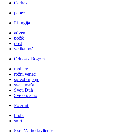
Cerkev
papež
Liturgija
advent
božič
post
velika noč
Odnos z Bogom
molitev
rožni venec
spreobrnjenje
sveta maša
Sveti Duh
Sveto pismo
Po smrti
hudič
smrt
Svetišča in slavljenje