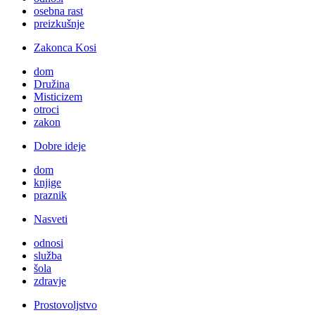
osebna rast
preizkušnje
Zakonca Kosi
dom
Družina
Misticizem
otroci
zakon
Dobre ideje
dom
knjige
praznik
Nasveti
odnosi
služba
šola
zdravje
Prostovoljstvo