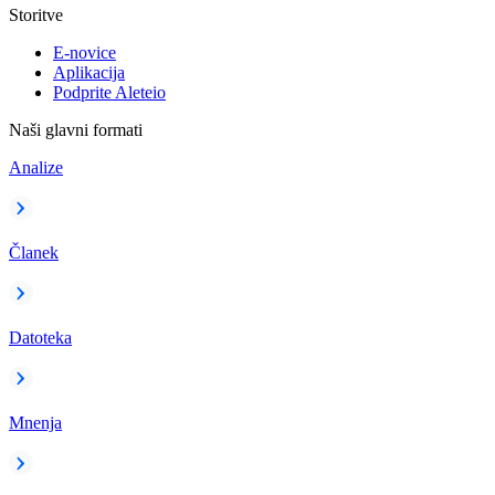
Storitve
E-novice
Aplikacija
Podprite Aleteio
Naši glavni formati
Analize
Članek
Datoteka
Mnenja