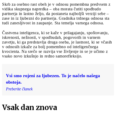
Skrb za osebno rast obeh je v odnosu pomembna predvsem z
vidika skupnega napredka – oba morata čutiti spodbudo
partnerja in lastno željo, da postaneta najboljši verziji sebe –
zase in iz ljubezni do partnerja. Gradnika trdnega odnosa sta
tudi zanesljivost in zaupanje. Sta temelja varnega odnosa.
Čustvena inteligenca, ki se kaže v prilagajanju, spoštovanju,
iskrenosti, nežnosti, v spodbudah, pogovorih in varnem
zavetju, ki ga predstavlja druga oseba, je lastnost, ki se včasih
v odnosih izkaže za bolj pomembno od inteligenčnega
kvocienta. Na srečo se razvija vse življenje in se je učimo z
vsako novo izkušnjo in redno samorefleksijo.
Vsi smo rojeni za ljubezen. To je načelo našega
obstoja.
Preberite članek
Vsak dan znova