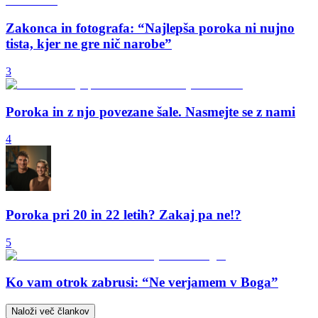
Zakonca in fotografa: “Najlepša poroka ni nujno
tista, kjer ne gre nič narobe”
3
Poroka in z njo povezane šale. Nasmejte se z nami
4
Poroka pri 20 in 22 letih? Zakaj pa ne!?
5
Ko vam otrok zabrusi: “Ne verjamem v Boga”
Naloži več člankov