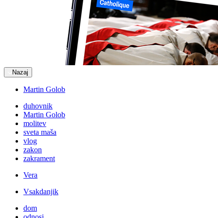
Nazaj
Martin Golob
duhovnik
Martin Golob
molitev
sveta maša
vlog
zakon
zakrament
Vera
Vsakdanjik
dom
odnosi