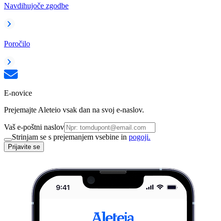
Navdihujoče zgodbe
Poročilo
E-novice
Prejemajte Aleteio vsak dan na svoj e-naslov.
Vaš e-poštni naslov
Strinjam se s prejemanjem vsebine in
pogoji.
Prijavite se