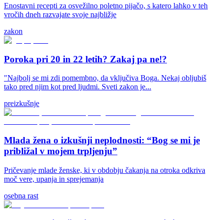
Enostavni recepti za osvežilno poletno pijačo, s katero lahko v teh
vročih dneh razvajate svoje najbližje
zakon
Poroka pri 20 in 22 letih? Zakaj pa ne!?
"Najbolj se mi zdi pomembno, da vključiva Boga. Nekaj obljubiš
tako pred njim kot pred ljudmi. Sveti zakon je...
preizkušnje
Mlada žena o izkušnji neplodnosti: “Bog se mi je
približal v mojem trpljenju”
Pričevanje mlade ženske, ki v obdobju čakanja na otroka odkriva
moč vere, upanja in sprejemanja
osebna rast