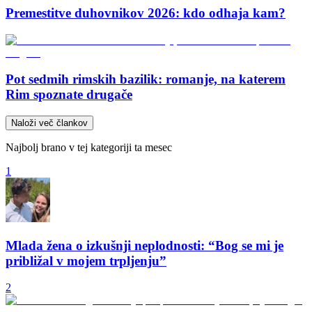
Premestitve duhovnikov 2026: kdo odhaja kam?
Pot sedmih rimskih bazilik: romanje, na katerem
Rim spoznate drugače
Naloži več člankov
Najbolj brano v tej kategoriji ta mesec
1
Mlada žena o izkušnji neplodnosti: “Bog se mi je
približal v mojem trpljenju”
2