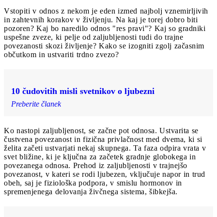
Vstopiti v odnos z nekom je eden izmed najbolj vznemirljivih
in zahtevnih korakov v življenju. Na kaj je torej dobro biti
pozoren? Kaj bo naredilo odnos "res pravi"? Kaj so gradniki
uspešne zveze, ki pelje od zaljubljenosti tudi do trajne
povezanosti skozi življenje? Kako se izogniti zgolj začasnim
občutkom in ustvariti trdno zvezo?
10 čudovitih misli svetnikov o ljubezni
Preberite članek
Ko nastopi zaljubljenost, se začne pot odnosa. Ustvarita se
čustvena povezanost in fizična privlačnost med dvema, ki si
želita začeti ustvarjati nekaj skupnega. Ta faza odpira vrata v
svet bližine, ki je ključna za začetek gradnje globokega in
povezanega odnosa. Prehod iz zaljubljenosti v trajnejšo
povezanost, v kateri se rodi ljubezen, vključuje napor in trud
obeh, saj je fiziološka podpora, v smislu hormonov in
spremenjenega delovanja živčnega sistema, šibkejša.