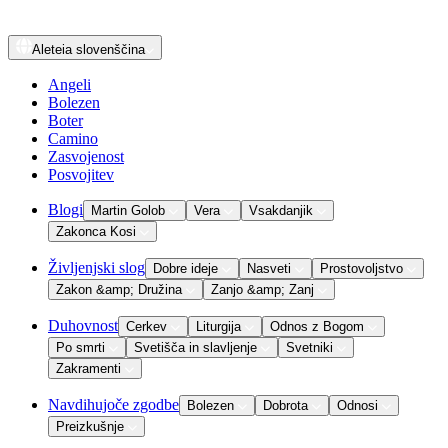
Aleteia
slovenščina
Angeli
Bolezen
Boter
Camino
Zasvojenost
Posvojitev
Blogi
Martin Golob
Vera
Vsakdanjik
Zakonca Kosi
Življenjski slog
Dobre ideje
Nasveti
Prostovoljstvo
Zakon &amp; Družina
Zanjo &amp; Zanj
Duhovnost
Cerkev
Liturgija
Odnos z Bogom
Po smrti
Svetišča in slavljenje
Svetniki
Zakramenti
Navdihujoče zgodbe
Bolezen
Dobrota
Odnosi
Preizkušnje