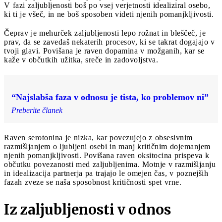
V fazi zaljubljenosti boš po vsej verjetnosti idealiziral osebo,
ki ti je všeč, in ne boš sposoben videti njenih pomanjkljivosti.
Čeprav je mehurček zaljubljenosti lepo rožnat in bleščeč, je
prav, da se zavedaš nekaterih procesov, ki se takrat dogajajo v
tvoji glavi. Povišana je raven dopamina v možganih, kar se
kaže v občutkih užitka, sreče in zadovoljstva.
“Najslabša faza v odnosu je tista, ko problemov ni”
Preberite članek
Raven serotonina je nizka, kar povezujejo z obsesivnim
razmišljanjem o ljubljeni osebi in manj kritičnim dojemanjem
njenih pomanjkljivosti. Povišana raven oksitocina prispeva k
občutku povezanosti med zaljubljenima. Motnje v razmišljanju
in idealizacija partnerja pa trajajo le omejen čas, v poznejših
fazah zveze se naša sposobnost kritičnosti spet vrne.
Iz zaljubljenosti v odnos