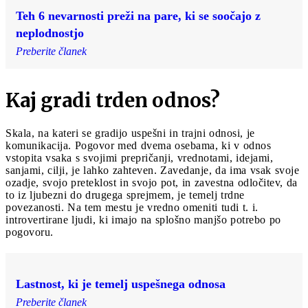
Teh 6 nevarnosti preži na pare, ki se soočajo z
neplodnostjo
Preberite članek
Kaj gradi trden odnos?
Skala, na kateri se gradijo uspešni in trajni odnosi, je
komunikacija. Pogovor med dvema osebama, ki v odnos
vstopita vsaka s svojimi prepričanji, vrednotami, idejami,
sanjami, cilji, je lahko zahteven. Zavedanje, da ima vsak svoje
ozadje, svojo preteklost in svojo pot, in zavestna odločitev, da
to iz ljubezni do drugega sprejmem, je temelj trdne
povezanosti. Na tem mestu je vredno omeniti tudi t. i.
introvertirane ljudi, ki imajo na splošno manjšo potrebo po
pogovoru.
Lastnost, ki je temelj uspešnega odnosa
Preberite članek