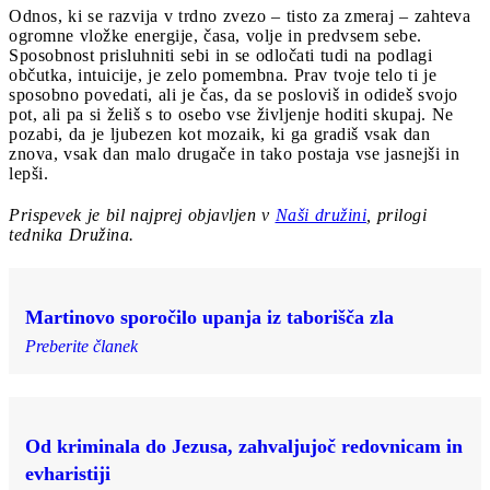
Odnos, ki se razvija v trdno zvezo – tisto za zmeraj – zahteva
ogromne vložke energije, časa, volje in predvsem sebe.
Sposobnost prisluhniti sebi in se odločati tudi na podlagi
občutka, intuicije, je zelo pomembna. Prav tvoje telo ti je
sposobno povedati, ali je čas, da se posloviš in odideš svojo
pot, ali pa si želiš s to osebo vse življenje hoditi skupaj. Ne
pozabi, da je ljubezen kot mozaik, ki ga gradiš vsak dan
znova, vsak dan malo drugače in tako postaja vse jasnejši in
lepši.
Prispevek je bil najprej objavljen v
Naši družini
, prilogi
tednika Družina.
Martinovo sporočilo upanja iz taborišča zla
Preberite članek
Od kriminala do Jezusa, zahvaljujoč redovnicam in
evharistiji