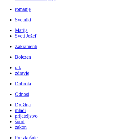
romanje
Svetniki
Marija
Sveti Jožef
Zakramenti
Bolezen
rak
zdravje
Dobrota
Odnosi
Družina
mladi
prijateljstvo
šport
zakon
Preizkušnje