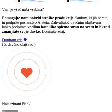
Vam je všeč naša vsebina?
Pomagajte nam pokriti stroške produkcije
člankov, ki jih berete,
in podprite poslanstvo Aleteia. Zahvaljujoč davčnim olajšavam
lahko podpirate
vodilno katoliško spletno stran na svetu in hkrati
zmanjšate svoje davke.
Donirajte zdaj.
Doniram zdaj
( Z davčno olajšavo )
Naši izbrani članki