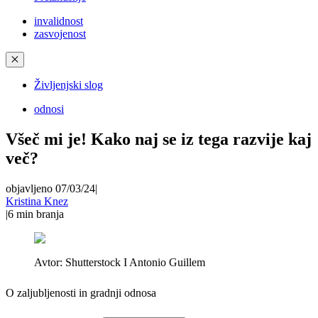
invalidnost
zasvojenost
✕
Življenjski slog
odnosi
Všeč mi je! Kako naj se iz tega razvije kaj
več?
objavljeno 07/03/24
|
Kristina Knez
|
6
min branja
Avtor:
Shutterstock I Antonio Guillem
O zaljubljenosti in gradnji odnosa