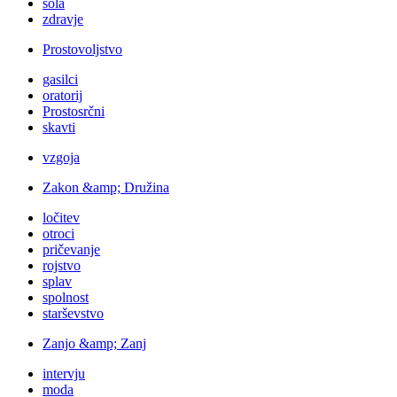
šola
zdravje
Prostovoljstvo
gasilci
oratorij
Prostosrčni
skavti
vzgoja
Zakon &amp; Družina
ločitev
otroci
pričevanje
rojstvo
splav
spolnost
starševstvo
Zanjo &amp; Zanj
intervju
moda