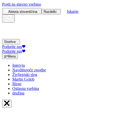
Pojdi na glavno vsebino
Iskanje
Aleteia
slovenščina
Razdelki
Storitve
Podprite nas
Podprite nas
Menu
Intervju
Navdihujoče zgodbe
Življenjski slog
Martin Golob
Blogi
Oglasna vsebina
družina