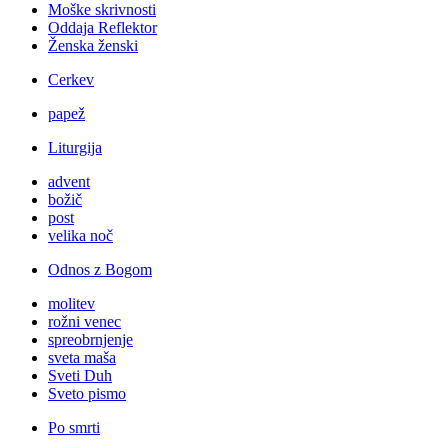
Moške skrivnosti
Oddaja Reflektor
Ženska ženski
Cerkev
papež
Liturgija
advent
božič
post
velika noč
Odnos z Bogom
molitev
rožni venec
spreobrnjenje
sveta maša
Sveti Duh
Sveto pismo
Po smrti