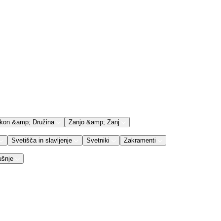
kon &amp; Družina
Zanjo &amp; Zanj
Svetišča in slavljenje
Svetniki
Zakramenti
ušnje