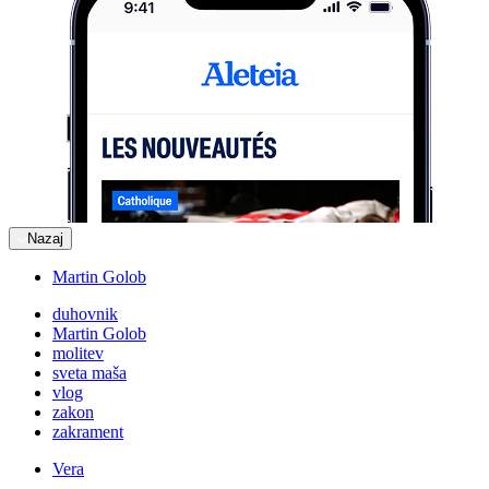
Nazaj
Martin Golob
duhovnik
Martin Golob
molitev
sveta maša
vlog
zakon
zakrament
Vera