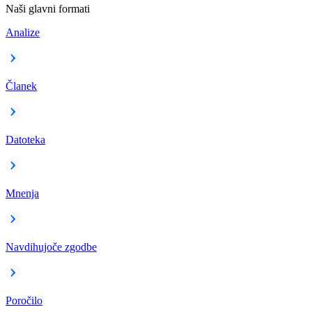
Naši glavni formati
Analize
Članek
Datoteka
Mnenja
Navdihujoče zgodbe
Poročilo