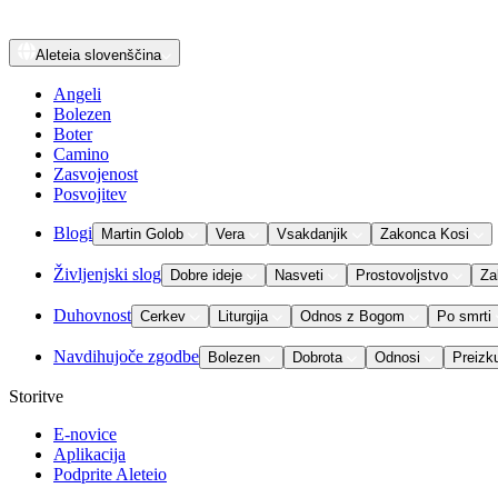
Aleteia
slovenščina
Angeli
Bolezen
Boter
Camino
Zasvojenost
Posvojitev
Blogi
Martin Golob
Vera
Vsakdanjik
Zakonca Kosi
Življenjski slog
Dobre ideje
Nasveti
Prostovoljstvo
Za
Duhovnost
Cerkev
Liturgija
Odnos z Bogom
Po smrti
Navdihujoče zgodbe
Bolezen
Dobrota
Odnosi
Preizk
Storitve
E-novice
Aplikacija
Podprite Aleteio