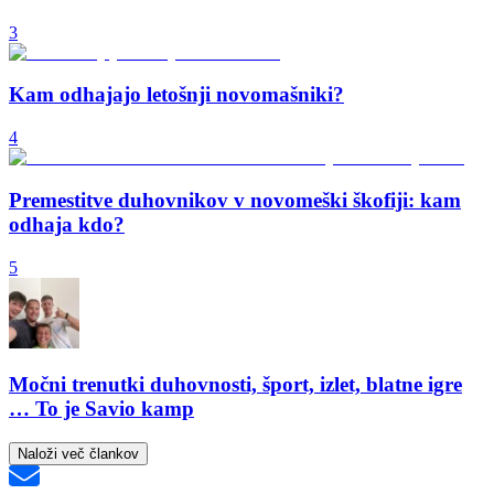
3
Kam odhajajo letošnji novomašniki?
4
Premestitve duhovnikov v novomeški škofiji: kam
odhaja kdo?
5
Močni trenutki duhovnosti, šport, izlet, blatne igre
… To je Savio kamp
Naloži več člankov