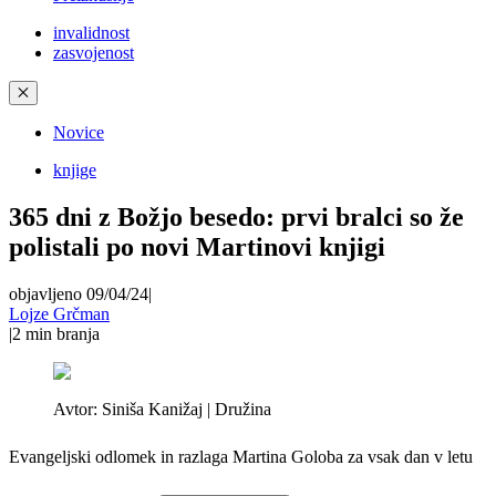
invalidnost
zasvojenost
✕
Novice
knjige
365 dni z Božjo besedo: prvi bralci so že
polistali po novi Martinovi knjigi
objavljeno 09/04/24
|
Lojze Grčman
|
2
min branja
Avtor:
Siniša Kanižaj | Družina
Evangeljski odlomek in razlaga Martina Goloba za vsak dan v letu