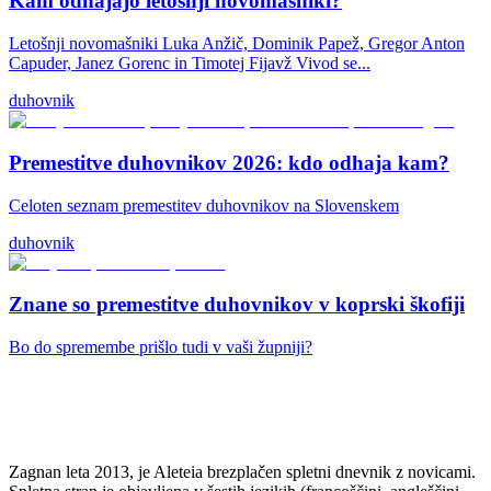
Kam odhajajo letošnji novomašniki?
Letošnji novomašniki Luka Anžič, Dominik Papež, Gregor Anton
Capuder, Janez Gorenc in Timotej Fijavž Vivod se...
duhovnik
Premestitve duhovnikov 2026: kdo odhaja kam?
Celoten seznam premestitev duhovnikov na Slovenskem
duhovnik
Znane so premestitve duhovnikov v koprski škofiji
Bo do spremembe prišlo tudi v vaši župniji?
Zagnan leta 2013, je Aleteia brezplačen spletni dnevnik z novicami.