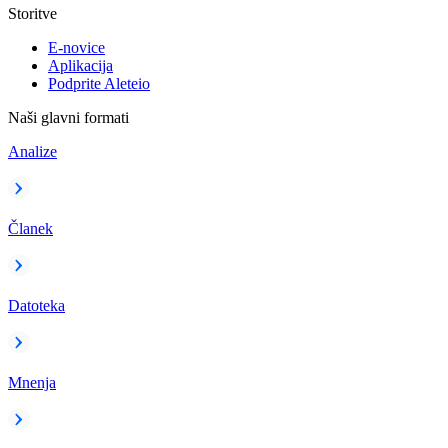
Storitve
E-novice
Aplikacija
Podprite Aleteio
Naši glavni formati
Analize
Članek
Datoteka
Mnenja