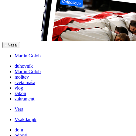
Nazaj
Martin Golob
duhovnik
Martin Golob
molitev
sveta maša
vlog
zakon
zakrament
Vera
Vsakdanjik
dom
odnosi