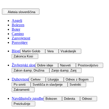
Aleteia
slovenščina
Angeli
Bolezen
Boter
Camino
Zasvojenost
Posvojitev
Blogi
Martin Golob
Vera
Vsakdanjik
Zakonca Kosi
Življenjski slog
Dobre ideje
Nasveti
Prostovoljstvo
Zakon &amp; Družina
Zanjo &amp; Zanj
Duhovnost
Cerkev
Liturgija
Odnos z Bogom
Po smrti
Svetišča in slavljenje
Svetniki
Zakramenti
Navdihujoče zgodbe
Bolezen
Dobrota
Odnosi
Preizkušnje