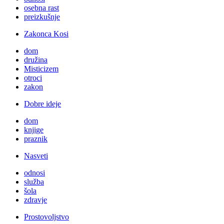
osebna rast
preizkušnje
Zakonca Kosi
dom
družina
Misticizem
otroci
zakon
Dobre ideje
dom
knjige
praznik
Nasveti
odnosi
služba
šola
zdravje
Prostovoljstvo