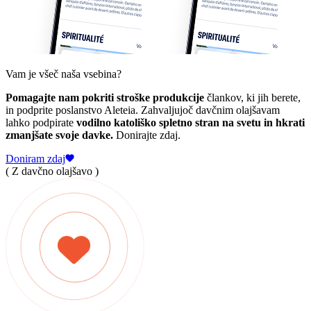
Vam je všeč naša vsebina?
Pomagajte nam pokriti stroške produkcije
člankov, ki jih berete,
in podprite poslanstvo Aleteia. Zahvaljujoč davčnim olajšavam
lahko podpirate
vodilno katoliško spletno stran na svetu in hkrati
zmanjšate svoje davke.
Donirajte zdaj.
Doniram zdaj
( Z davčno olajšavo )