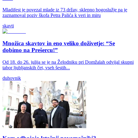
Mladifest je povezal mlade iz 73 držav, sklepno bogoslužje pa je
zaznamoval poziv škofa Petra Palića k veri in miru
skavti
Množica skavtov in eno veliko doživetje: “Se
dobimo na Prešercu!”
Od 18. do 26. julija se je na Želodniku pri Domžalah odvijal skupni
tabor ljubljanskih čet, vseh šestih...
duhovnik