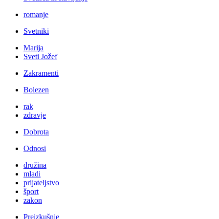
romanje
Svetniki
Marija
Sveti Jožef
Zakramenti
Bolezen
rak
zdravje
Dobrota
Odnosi
družina
mladi
prijateljstvo
šport
zakon
Preizkušnje