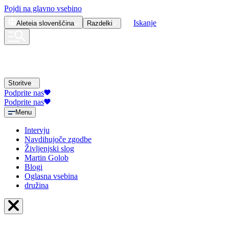
Pojdi na glavno vsebino
Iskanje
Aleteia
slovenščina
Razdelki
Storitve
Podprite nas
Podprite nas
Menu
Intervju
Navdihujoče zgodbe
Življenjski slog
Martin Golob
Blogi
Oglasna vsebina
družina