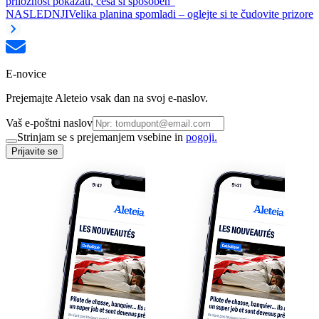
priložnost pokazati, česa si sposoben"
NASLEDNJI
Velika planina spomladi – oglejte si te čudovite prizore
E-novice
Prejemajte Aleteio vsak dan na svoj e-naslov.
Vaš e-poštni naslov
Strinjam se s prejemanjem vsebine in
pogoji.
Prijavite se