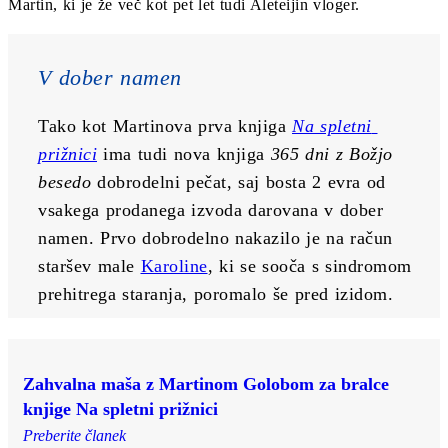
Martin, ki je že več kot pet let tudi Aleteijin vloger.
V dober namen
Tako kot Martinova prva knjiga 
Na spletni 
prižnici
 ima tudi nova knjiga 
365 dni z Božjo 
besedo
 dobrodelni pečat, saj bosta 2 evra od 
vsakega prodanega izvoda darovana v dober 
namen. Prvo dobrodelno nakazilo je na račun 
staršev male 
Karoline
, ki se sooča s sindromom 
prehitrega staranja, poromalo še pred izidom.
Zahvalna maša z Martinom Golobom za bralce
knjige Na spletni prižnici
Preberite članek