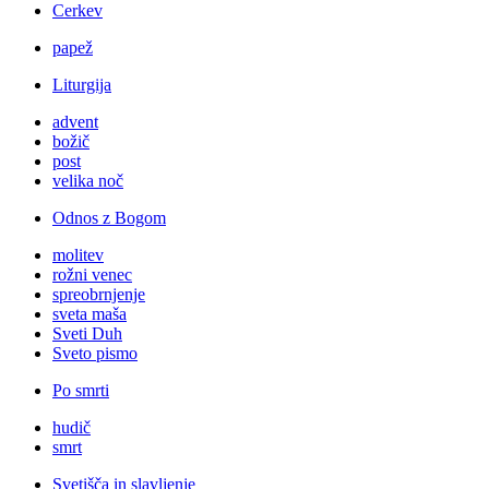
Cerkev
papež
Liturgija
advent
božič
post
velika noč
Odnos z Bogom
molitev
rožni venec
spreobrnjenje
sveta maša
Sveti Duh
Sveto pismo
Po smrti
hudič
smrt
Svetišča in slavljenje