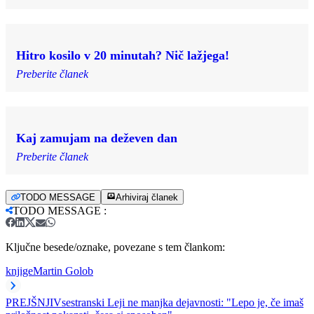
Hitro kosilo v 20 minutah? Nič lažjega!
Preberite članek
Kaj zamujam na deževen dan
Preberite članek
TODO MESSAGE
Arhiviraj članek
TODO MESSAGE
:
Ključne besede/oznake, povezane s tem člankom:
knjige
Martin Golob
PREJŠNJI
Vsestranski Leji ne manjka dejavnosti: "Lepo je, če imaš