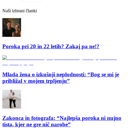
Naši izbrani članki
Poroka pri 20 in 22 letih? Zakaj pa ne!?
Mlada žena o izkušnji neplodnosti: “Bog se mi je
približal v mojem trpljenju”
Zakonca in fotografa: “Najlepša poroka ni nujno
tista, kjer ne gre nič narobe”