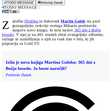
TODO MESSAGE
Arhiviraj članek
TODO MESSAGE
:
Z
aložba
Družina
in duhovnik
Martin Golob
sta pred
grosupeljsko cerkvijo svetega Mihaela predstavila
njegovo novo knjigo, ki nosi naslov
365 dni z Božjo
besedo
. V njej je na 461 straneh zbral evangeljske odlomke,
razlage in razmišljanja o njih za vsak dan v letu, ki jih
pripravlja za Gold TV.
Izšla je nova knjiga Martina Goloba: 365 dni z
Božjo besedo. Jo boste naročili?
Preberite članek