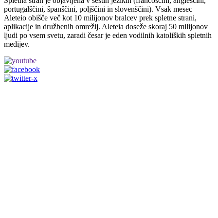
Spletna stran je objavljena v šestih jezikih (francoščini, angleščini,
portugalščini, španščini, poljščini in slovenščini). Vsak mesec
Aleteio obišče več kot 10 milijonov bralcev prek spletne strani,
aplikacije in družbenih omrežij. Aleteia doseže skoraj 50 milijonov
ljudi po vsem svetu, zaradi česar je eden vodilnih katoliških spletnih
medijev.