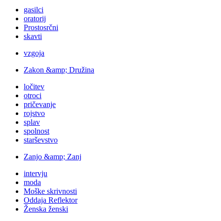
gasilci
oratorij
Prostosrčni
skavti
vzgoja
Zakon &amp; Družina
ločitev
otroci
pričevanje
rojstvo
splav
spolnost
starševstvo
Zanjo &amp; Zanj
intervju
moda
Moške skrivnosti
Oddaja Reflektor
Ženska ženski