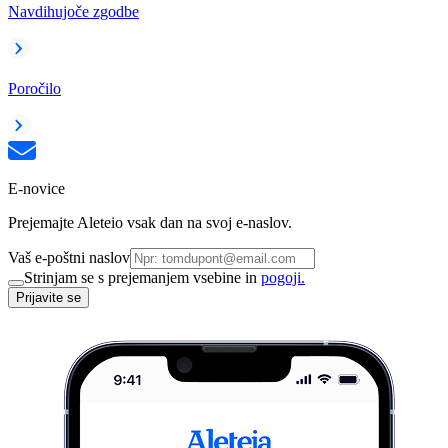
Navdihujoče zgodbe
Poročilo
E-novice
Prejemajte Aleteio vsak dan na svoj e-naslov.
Vaš e-poštni naslov
Strinjam se s prejemanjem vsebine in
pogoji.
Prijavite se