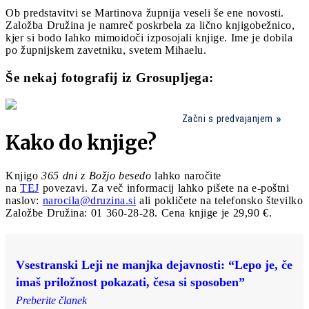
Ob predstavitvi se Martinova župnija veseli še ene novosti.
Založba Družina je namreč poskrbela za lično knjigobežnico,
kjer si bodo lahko mimoidoči izposojali knjige. Ime je dobila
po župnijskem zavetniku, svetem Mihaelu.
Še nekaj fotografij iz Grosupljega:
Začni s predvajanjem
Kako do knjige?
Knjigo
365 dni z Božjo besedo
lahko naročite
na
TEJ
povezavi. Za več informacij lahko pišete na e-poštni
naslov:
narocila@druzina.si
ali pokličete na telefonsko številko
Založbe Družina: 01 360-28-28. Cena knjige je 29,90 €.
Vsestranski Leji ne manjka dejavnosti: “Lepo je, če
imaš priložnost pokazati, česa si sposoben”
Preberite članek