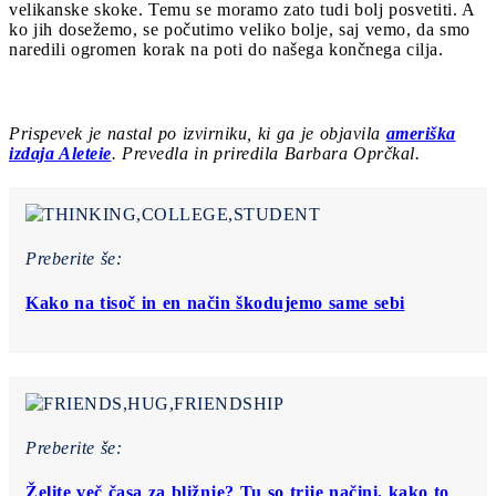
velikanske skoke. Temu se moramo zato tudi bolj posvetiti. A
ko jih dosežemo, se počutimo veliko bolje, saj vemo, da smo
naredili ogromen korak na poti do našega končnega cilja.
Prispevek je nastal po izvirniku, ki ga je objavila
ameriška
izdaja Aleteie
. Prevedla in priredila Barbara Oprčkal.
Preberite še:
Kako na tisoč in en način škodujemo same sebi
Preberite še:
Želite več časa za bližnje? Tu so trije načini, kako to