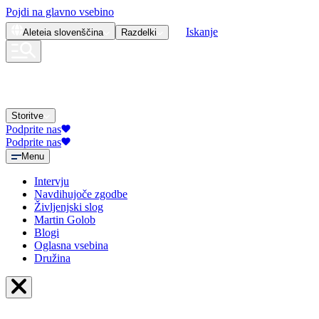
Pojdi na glavno vsebino
Iskanje
Aleteia
slovenščina
Razdelki
Storitve
Podprite nas
Podprite nas
Menu
Intervju
Navdihujoče zgodbe
Življenjski slog
Martin Golob
Blogi
Oglasna vsebina
Družina