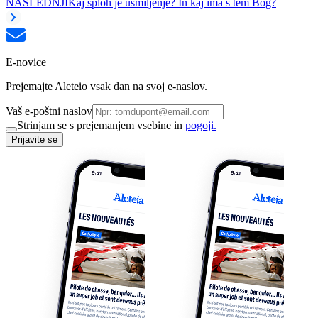
NASLEDNJI
Kaj sploh je usmiljenje? In kaj ima s tem Bog?
E-novice
Prejemajte Aleteio vsak dan na svoj e-naslov.
Vaš e-poštni naslov
Strinjam se s prejemanjem vsebine in
pogoji.
Prijavite se