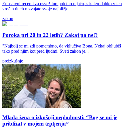
Enostavni recepti za osvežilno poletno pijačo, s katero lahko v teh
vročih dneh razvajate svoje najbližje
zakon
Poroka pri 20 in 22 letih? Zakaj pa ne!?
"Najbolj se mi zdi pomembno, da vključiva Boga. Nekaj obljubiš
tako pred njim kot pred ljudmi. Sveti zakon je...
preizkušnje
Mlada žena o izkušnji neplodnosti: “Bog se mi je
približal v mojem trpljenju”