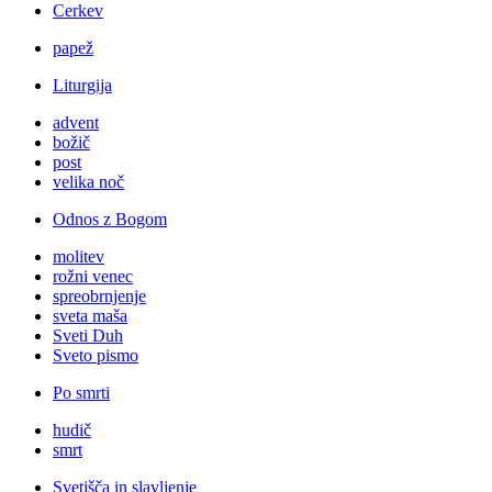
Cerkev
papež
Liturgija
advent
božič
post
velika noč
Odnos z Bogom
molitev
rožni venec
spreobrnjenje
sveta maša
Sveti Duh
Sveto pismo
Po smrti
hudič
smrt
Svetišča in slavljenje