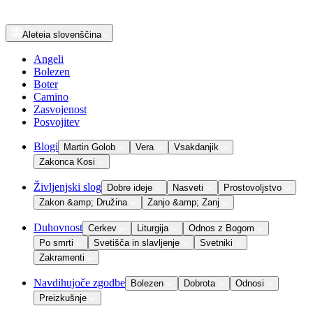
Aleteia
slovenščina
Angeli
Bolezen
Boter
Camino
Zasvojenost
Posvojitev
Blogi
Martin Golob
Vera
Vsakdanjik
Zakonca Kosi
Življenjski slog
Dobre ideje
Nasveti
Prostovoljstvo
Zakon &amp; Družina
Zanjo &amp; Zanj
Duhovnost
Cerkev
Liturgija
Odnos z Bogom
Po smrti
Svetišča in slavljenje
Svetniki
Zakramenti
Navdihujoče zgodbe
Bolezen
Dobrota
Odnosi
Preizkušnje