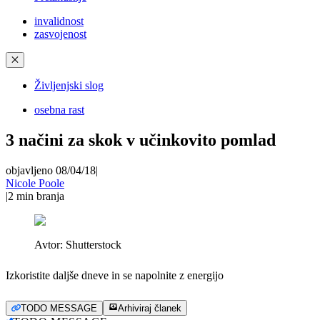
invalidnost
zasvojenost
✕
Življenjski slog
osebna rast
3 načini za skok v učinkovito pomlad
objavljeno 08/04/18
|
Nicole Poole
|
2
min branja
Avtor:
Shutterstock
Izkoristite daljše dneve in se napolnite z energijo
TODO MESSAGE
Arhiviraj članek