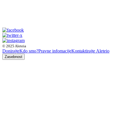
© 2025 Aleteia
Donirajte
Kdo smo?
Pravne infomacije
Kontaktirajte Aleteio
Zasebnost