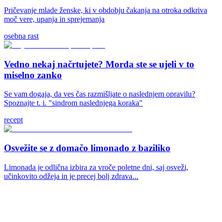
Pričevanje mlade ženske, ki v obdobju čakanja na otroka odkriva
moč vere, upanja in sprejemanja
osebna rast
Vedno nekaj načrtujete? Morda ste se ujeli v to
miselno zanko
Se vam dogaja, da ves čas razmišljate o naslednjem opravilu?
Spoznajte t. i. "sindrom naslednjega koraka"
recept
Osvežite se z domačo limonado z baziliko
Limonada je odlična izbira za vroče poletne dni, saj osveži,
učinkovito odžeja in je precej bolj zdrava...