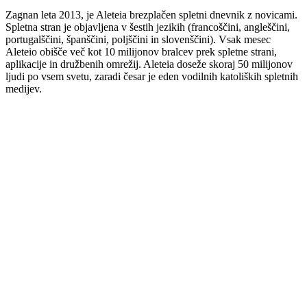
Zagnan leta 2013, je Aleteia brezplačen spletni dnevnik z novicami.
Spletna stran je objavljena v šestih jezikih (francoščini, angleščini,
portugalščini, španščini, poljščini in slovenščini). Vsak mesec
Aleteio obišče več kot 10 milijonov bralcev prek spletne strani,
aplikacije in družbenih omrežij. Aleteia doseže skoraj 50 milijonov
ljudi po vsem svetu, zaradi česar je eden vodilnih katoliških spletnih
medijev.