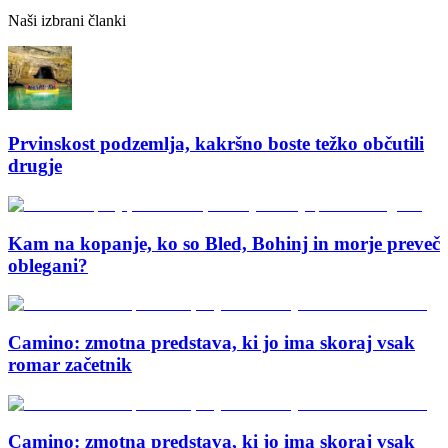
Naši izbrani članki
Prvinskost podzemlja, kakršno boste težko občutili
drugje
Kam na kopanje, ko so Bled, Bohinj in morje preveč
oblegani?
Camino: zmotna predstava, ki jo ima skoraj vsak
romar začetnik
Camino: zmotna predstava, ki jo ima skoraj vsak