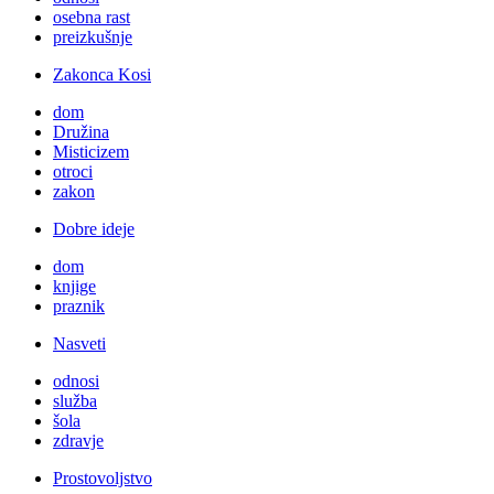
osebna rast
preizkušnje
Zakonca Kosi
dom
Družina
Misticizem
otroci
zakon
Dobre ideje
dom
knjige
praznik
Nasveti
odnosi
služba
šola
zdravje
Prostovoljstvo