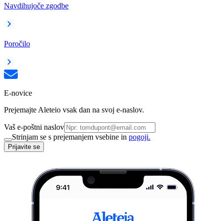
Navdihujoče zgodbe
Poročilo
E-novice
Prejemajte Aleteio vsak dan na svoj e-naslov.
Vaš e-poštni naslov
Strinjam se s prejemanjem vsebine in
pogoji.
Prijavite se