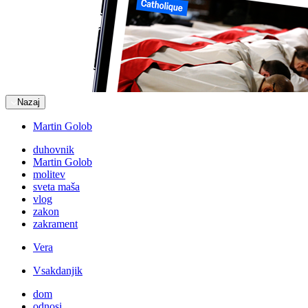
Nazaj
Martin Golob
duhovnik
Martin Golob
molitev
sveta maša
vlog
zakon
zakrament
Vera
Vsakdanjik
dom
odnosi