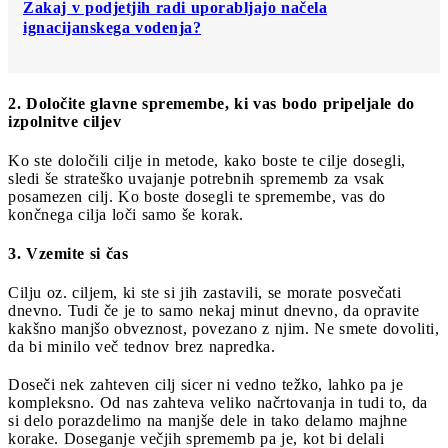
Zakaj v podjetjih radi uporabljajo načela
ignacijanskega vodenja?
2. Določite glavne spremembe, ki vas bodo pripeljale do
izpolnitve ciljev
Ko ste določili cilje in metode, kako boste te cilje dosegli,
sledi še strateško uvajanje potrebnih sprememb za vsak
posamezen cilj. Ko boste dosegli te spremembe, vas do
končnega cilja loči samo še korak.
3. Vzemite si čas
Cilju oz. ciljem, ki ste si jih zastavili, se morate posvečati
dnevno. Tudi če je to samo nekaj minut dnevno, da opravite
kakšno manjšo obveznost, povezano z njim. Ne smete dovoliti,
da bi minilo več tednov brez napredka.
Doseči nek zahteven cilj sicer ni vedno težko, lahko pa je
kompleksno. Od nas zahteva veliko načrtovanja in tudi to, da
si delo porazdelimo na manjše dele in tako delamo majhne
korake. Doseganje večjih sprememb pa je, kot bi delali