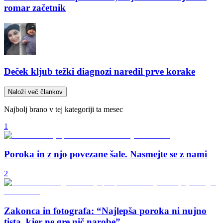
romar začetnik
Deček kljub težki diagnozi naredil prve korake
Naloži več člankov
Najbolj brano v tej kategoriji ta mesec
1
Poroka in z njo povezane šale. Nasmejte se z nami
2
Zakonca in fotografa: “Najlepša poroka ni nujno
tista, kjer ne gre nič narobe”