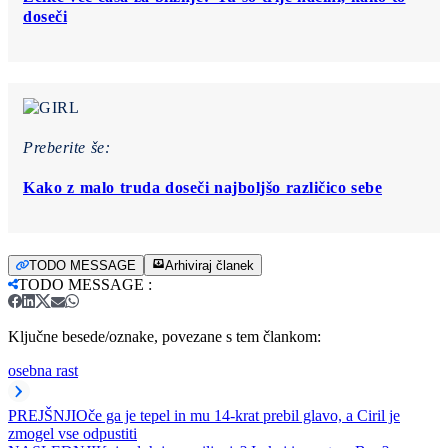
doseči
Preberite še:
Kako z malo truda doseči najboljšo različico sebe
TODO MESSAGE
Arhiviraj članek
TODO MESSAGE
:
Ključne besede/oznake, povezane s tem člankom:
osebna rast
PREJŠNJI
Oče ga je tepel in mu 14-krat prebil glavo, a Ciril je
zmogel vse odpustiti