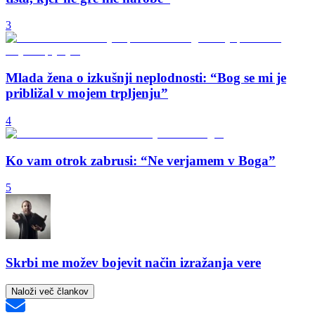
3
Mlada žena o izkušnji neplodnosti: “Bog se mi je
približal v mojem trpljenju”
4
Ko vam otrok zabrusi: “Ne verjamem v Boga”
5
Skrbi me možev bojevit način izražanja vere
Naloži več člankov