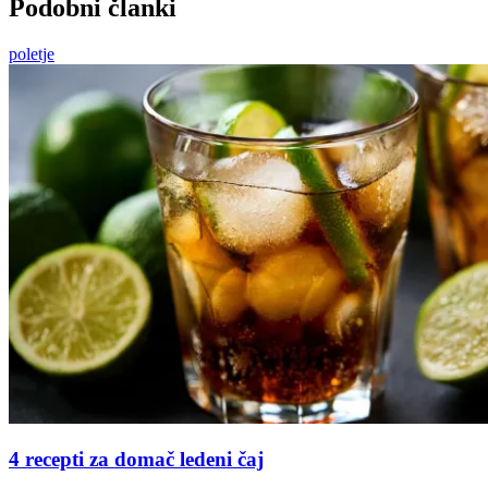
Podobni članki
poletje
4 recepti za domač ledeni čaj