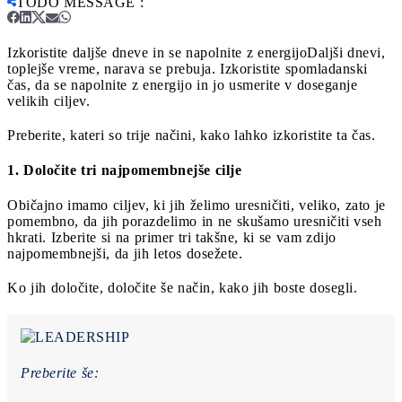
TODO MESSAGE
:
Izkoristite daljše dneve in se napolnite z energijo
Daljši dnevi,
toplejše vreme, narava se prebuja. Izkoristite spomladanski
čas, da se napolnite z energijo in jo usmerite v doseganje
velikih ciljev.
Preberite, kateri so trije načini, kako lahko izkoristite ta čas.
1. Določite tri najpomembnejše cilje
Običajno imamo ciljev, ki jih želimo uresničiti, veliko, zato je
pomembno, da jih porazdelimo in ne skušamo uresničiti vseh
hkrati. Izberite si na primer tri takšne, ki se vam zdijo
najpomembnejši, da jih letos dosežete.
Ko jih določite, določite še način, kako jih boste dosegli.
Preberite še: