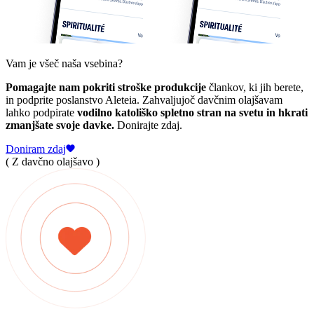
Vam je všeč naša vsebina?
Pomagajte nam pokriti stroške produkcije
člankov, ki jih berete,
in podprite poslanstvo Aleteia. Zahvaljujoč davčnim olajšavam
lahko podpirate
vodilno katoliško spletno stran na svetu in hkrati
zmanjšate svoje davke.
Donirajte zdaj.
Doniram zdaj
( Z davčno olajšavo )