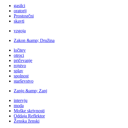
gasilci
oratorij
Prostosrčni
skavti
vzgoja
Zakon &amp; Družina
ločitev
otroci
pričevanje
rojstvo
splav
spolnost
starševstvo
Zanjo &amp; Zanj
intervju
moda
Moške skrivnosti
Oddaja Reflektor
Ženska ženski