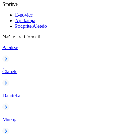
Storitve
E-novice
Aplikacija
Podprite Aleteio
Naši glavni formati
Analize
Članek
Datoteka
Mnenja