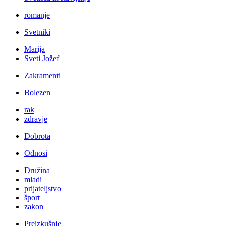
romanje
Svetniki
Marija
Sveti Jožef
Zakramenti
Bolezen
rak
zdravje
Dobrota
Odnosi
Družina
mladi
prijateljstvo
šport
zakon
Preizkušnje