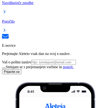
Navdihujoče zgodbe
Poročilo
E-novice
Prejemajte Aleteio vsak dan na svoj e-naslov.
Vaš e-poštni naslov
Strinjam se s prejemanjem vsebine in
pogoji.
Prijavite se