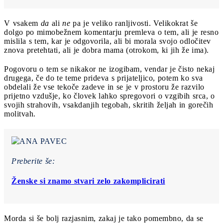
V vsakem
da
ali
ne
pa je veliko ranljivosti. Velikokrat še
dolgo po mimobežnem komentarju premleva o tem, ali je resno
mislila s tem, kar je odgovorila, ali bi morala svojo odločitev
znova pretehtati, ali je dobra mama (otrokom, ki jih že ima).
Pogovoru o tem se nikakor ne izogibam, vendar je čisto nekaj
drugega, če do te teme prideva s prijateljico, potem ko sva
obdelali že vse tekoče zadeve in se je v prostoru že razvilo
prijetno vzdušje, ko človek lahko spregovori o vzgibih srca, o
svojih strahovih, vsakdanjih tegobah, skritih željah in gorečih
molitvah.
Preberite še:
Ženske si znamo stvari zelo zakomplicirati
Morda si še bolj razjasnim, zakaj je tako pomembno, da se