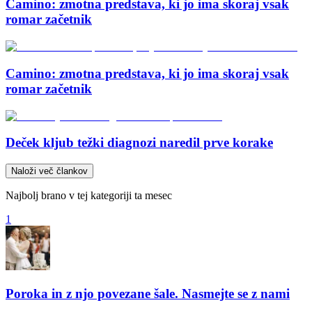
Camino: zmotna predstava, ki jo ima skoraj vsak
romar začetnik
Camino: zmotna predstava, ki jo ima skoraj vsak
romar začetnik
Deček kljub težki diagnozi naredil prve korake
Naloži več člankov
Najbolj brano v tej kategoriji ta mesec
1
Poroka in z njo povezane šale. Nasmejte se z nami