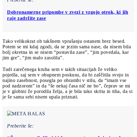
Dobronamerne pripombe v zvezi z vzgojo otrok, ki jih
raje zadržite zase
Tako velikokrat ob takšnem vprašanju ostanem brez besed.
Potem se mi kdaj zgodi, da se jezim sama nase, da nisem bila
bolj okretna in se nisem “postavila zase”, “jim povedala, kar
jim gre”, “jim malo zasolila”.
Tudi zarečenega kruha sem v takih situacijah že veliko
pojedla, saj sem v obupnem poskusu, da bi zaščitila svojo in
najino zasebnost, posegla po obrambi v stilu, da “imam vse
pod nadzorom” in da “še nekaj časa nič ne bo”, čeprav se mi
je v globini že porodila želja, a je bila tako skrita in tiha, da si
je še sama sebi nisem upala priznati.
Preberite še: