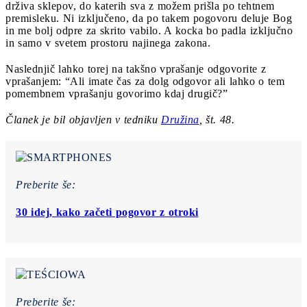
drživa sklepov, do katerih sva z možem prišla po tehtnem
premisleku. Ni izključeno, da po takem pogovoru deluje Bog
in me bolj odpre za skrito vabilo. A kocka bo padla izključno
in samo v svetem prostoru najinega zakona.
Naslednjič lahko torej na takšno vprašanje odgovorite z
vprašanjem: “Ali imate čas za dolg odgovor ali lahko o tem
pomembnem vprašanju govorimo kdaj drugič?”
Članek je bil objavljen v tedniku
Družina
, št. 48.
Preberite še:
30 idej, kako začeti pogovor z otroki
Preberite še: