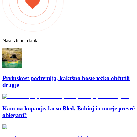
Naši izbrani članki
Prvinskost podzemlja, kakršno boste težko občutili
drugje
Kam na kopanje, ko so Bled, Bohinj in morje preveč
oblegani?