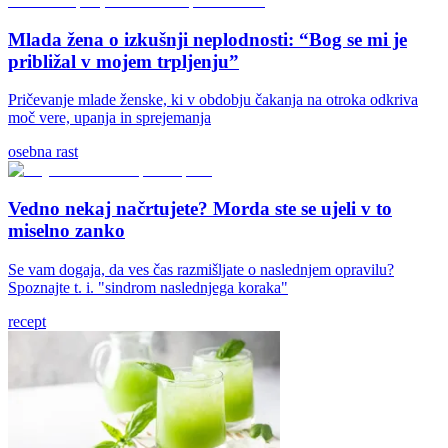
Mlada žena o izkušnji neplodnosti: “Bog se mi je
približal v mojem trpljenju”
Pričevanje mlade ženske, ki v obdobju čakanja na otroka odkriva
moč vere, upanja in sprejemanja
osebna rast
Vedno nekaj načrtujete? Morda ste se ujeli v to
miselno zanko
Se vam dogaja, da ves čas razmišljate o naslednjem opravilu?
Spoznajte t. i. "sindrom naslednjega koraka"
recept