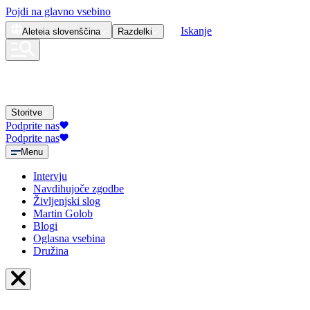
Pojdi na glavno vsebino
Iskanje
Aleteia
slovenščina
Razdelki
Storitve
Podprite nas
Podprite nas
Menu
Intervju
Navdihujoče zgodbe
Življenjski slog
Martin Golob
Blogi
Oglasna vsebina
Družina