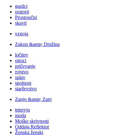
gasilci
oratorij
Prostosrčni
skavti
vzgoja
Zakon &amp; Družina
ločitev
otroci
pričevanje
rojstvo
splav
spolnost
starševstvo
Zanjo &amp; Zanj
intervju
moda
Moške skrivnosti
Oddaja Reflektor
Ženska ženski