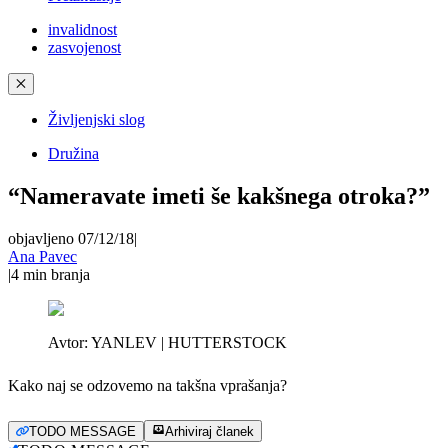
invalidnost
zasvojenost
✕
Življenjski slog
Družina
“Nameravate imeti še kakšnega otroka?”
objavljeno 07/12/18
|
Ana Pavec
|
4
min branja
Avtor:
YANLEV | HUTTERSTOCK
Kako naj se odzovemo na takšna vprašanja?
TODO MESSAGE
Arhiviraj članek