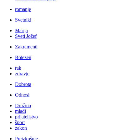
romanje
Svetniki
Marija
Sveti Jožef
Zakramenti
Bolezen
rak
zdravje
Dobrota
Odnosi
Družina
mladi
prijateljstvo
šport
zakon
Preizkušnje