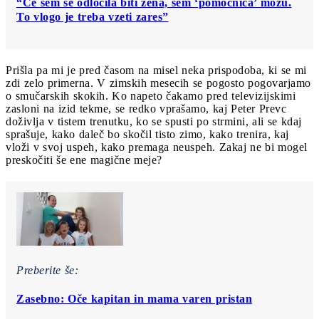
“Če sem se odločila biti žena, sem ‘pomočnica’ možu.
To vlogo je treba vzeti zares”
Prišla pa mi je pred časom na misel neka prispodoba, ki se mi
zdi zelo primerna. V zimskih mesecih se pogosto pogovarjamo
o smučarskih skokih. Ko napeto čakamo pred televizijskimi
zasloni na izid tekme, se redko vprašamo, kaj Peter Prevc
doživlja v tistem trenutku, ko se spusti po strmini, ali se kdaj
sprašuje, kako daleč bo skočil tisto zimo, kako trenira, kaj
vloži v svoj uspeh, kako premaga neuspeh. Zakaj ne bi mogel
preskočiti še ene magične meje?
Preberite še:
Zasebno: Oče kapitan in mama varen pristan