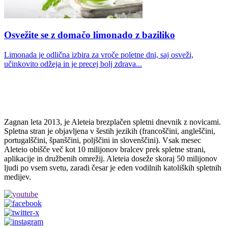
Osvežite se z domačo limonado z baziliko
Limonada je odlična izbira za vroče poletne dni, saj osveži,
učinkovito odžeja in je precej bolj zdrava...
Zagnan leta 2013, je Aleteia brezplačen spletni dnevnik z novicami.
Spletna stran je objavljena v šestih jezikih (francoščini, angleščini,
portugalščini, španščini, poljščini in slovenščini). Vsak mesec
Aleteio obišče več kot 10 milijonov bralcev prek spletne strani,
aplikacije in družbenih omrežij. Aleteia doseže skoraj 50 milijonov
ljudi po vsem svetu, zaradi česar je eden vodilnih katoliških spletnih
medijev.