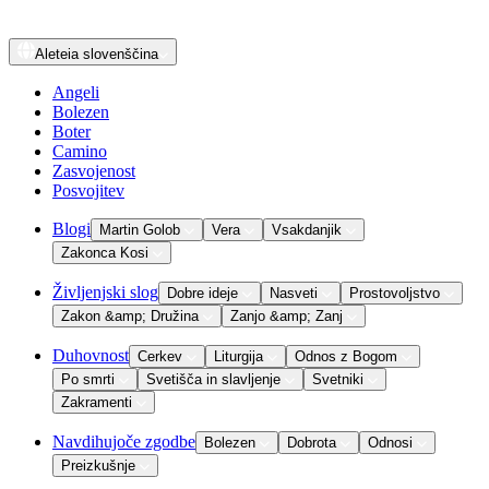
Aleteia
slovenščina
Angeli
Bolezen
Boter
Camino
Zasvojenost
Posvojitev
Blogi
Martin Golob
Vera
Vsakdanjik
Zakonca Kosi
Življenjski slog
Dobre ideje
Nasveti
Prostovoljstvo
Zakon &amp; Družina
Zanjo &amp; Zanj
Duhovnost
Cerkev
Liturgija
Odnos z Bogom
Po smrti
Svetišča in slavljenje
Svetniki
Zakramenti
Navdihujoče zgodbe
Bolezen
Dobrota
Odnosi
Preizkušnje