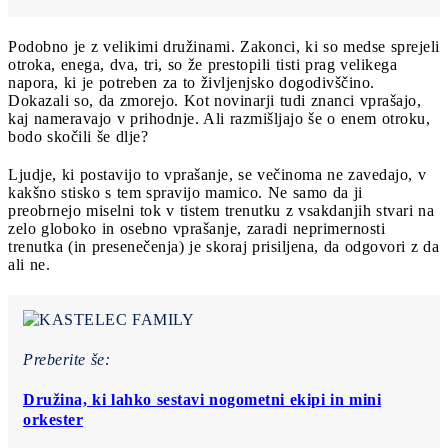
Podobno je z velikimi družinami. Zakonci, ki so medse sprejeli
otroka, enega, dva, tri, so že prestopili tisti prag velikega
napora, ki je potreben za to življenjsko dogodivščino.
Dokazali so, da zmorejo. Kot novinarji tudi znanci vprašajo,
kaj nameravajo v prihodnje. Ali razmišljajo še o enem otroku,
bodo skočili še dlje?
Ljudje, ki postavijo to vprašanje, se večinoma ne zavedajo, v
kakšno stisko s tem spravijo mamico. Ne samo da ji
preobrnejo miselni tok v tistem trenutku z vsakdanjih stvari na
zelo globoko in osebno vprašanje, zaradi neprimernosti
trenutka (in presenečenja) je skoraj prisiljena, da odgovori z da
ali ne.
Preberite še:
Družina, ki lahko sestavi nogometni ekipi in mini
orkester