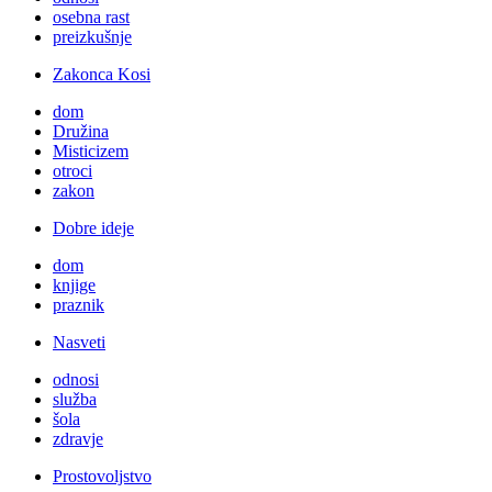
osebna rast
preizkušnje
Zakonca Kosi
dom
Družina
Misticizem
otroci
zakon
Dobre ideje
dom
knjige
praznik
Nasveti
odnosi
služba
šola
zdravje
Prostovoljstvo