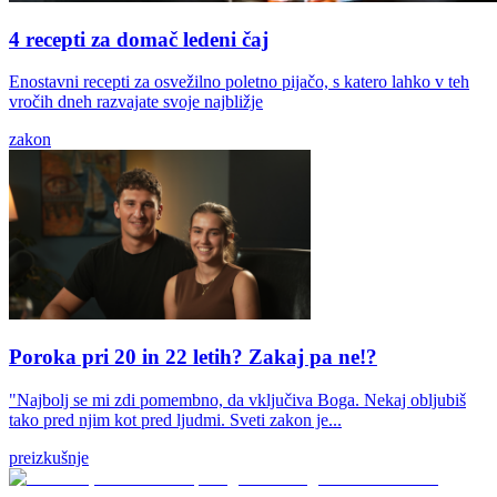
4 recepti za domač ledeni čaj
Enostavni recepti za osvežilno poletno pijačo, s katero lahko v teh
vročih dneh razvajate svoje najbližje
zakon
Poroka pri 20 in 22 letih? Zakaj pa ne!?
"Najbolj se mi zdi pomembno, da vključiva Boga. Nekaj obljubiš
tako pred njim kot pred ljudmi. Sveti zakon je...
preizkušnje