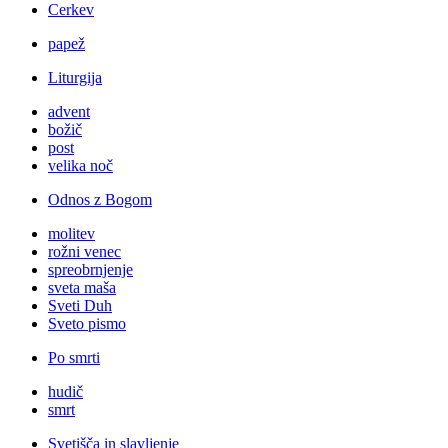
Cerkev
papež
Liturgija
advent
božič
post
velika noč
Odnos z Bogom
molitev
rožni venec
spreobrnjenje
sveta maša
Sveti Duh
Sveto pismo
Po smrti
hudič
smrt
Svetišča in slavljenje