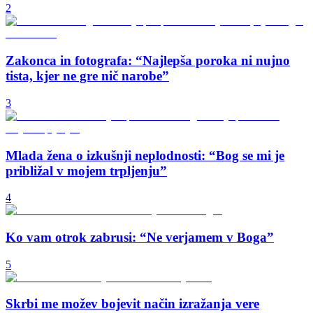
2
Zakonca in fotografa: “Najlepša poroka ni nujno
tista, kjer ne gre nič narobe”
3
Mlada žena o izkušnji neplodnosti: “Bog se mi je
približal v mojem trpljenju”
4
Ko vam otrok zabrusi: “Ne verjamem v Boga”
5
Skrbi me možev bojevit način izražanja vere