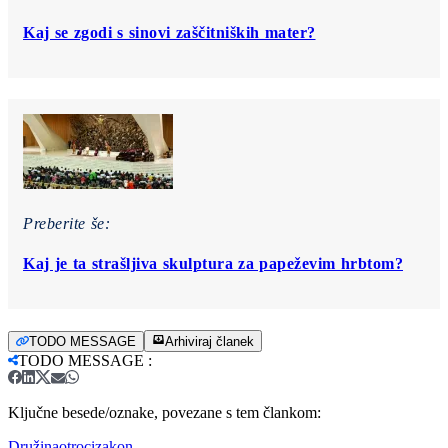
Kaj se zgodi s sinovi zaščitniških mater?
Preberite še:
Kaj je ta strašljiva skulptura za papeževim hrbtom?
TODO MESSAGE
Arhiviraj članek
TODO MESSAGE
:
Ključne besede/oznake, povezane s tem člankom:
Družina
otroci
zakon