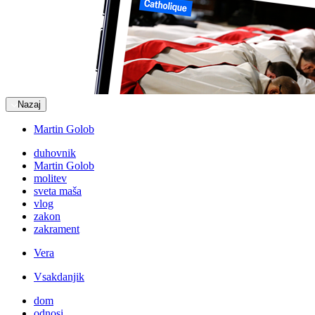
Nazaj
Martin Golob
duhovnik
Martin Golob
molitev
sveta maša
vlog
zakon
zakrament
Vera
Vsakdanjik
dom
odnosi