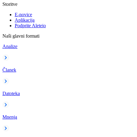
Storitve
E-novice
Aplikacija
Podprite Aleteio
Naši glavni formati
Analize
Članek
Datoteka
Mnenja