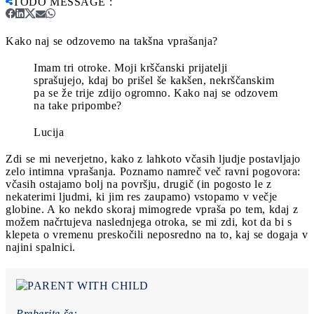
TODO MESSAGE
:
Kako naj se odzovemo na takšna vprašanja?
Imam tri otroke. Moji krščanski prijatelji
sprašujejo, kdaj bo prišel še kakšen, nekrščanskim
pa se že trije zdijo ogromno. Kako naj se odzovem
na take pripombe?
Lucija
Zdi se mi neverjetno, kako z lahkoto včasih ljudje postavljajo
zelo intimna vprašanja. Poznamo namreč več ravni pogovora:
včasih ostajamo bolj na površju, drugič (in pogosto le z
nekaterimi ljudmi, ki jim res zaupamo) vstopamo v večje
globine. A ko nekdo skoraj mimogrede vpraša po tem, kdaj z
možem načrtujeva naslednjega otroka, se mi zdi, kot da bi s
klepeta o vremenu preskočili neposredno na to, kaj se dogaja v
najini spalnici.
Preberite še: