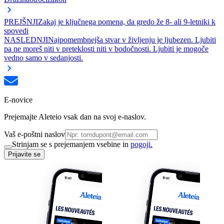
PREJŠNJI
Zakaj je ključnega pomena, da gredo že 8- ali 9-letniki k
spovedi
NASLEDNJI
Najpomembnejša stvar v življenju je ljubezen. Ljubiti
pa ne moreš niti v preteklosti niti v bodočnosti. Ljubiti je mogoče
vedno samo v sedanjosti.
E-novice
Prejemajte Aleteio vsak dan na svoj e-naslov.
Vaš e-poštni naslov
Strinjam se s prejemanjem vsebine in
pogoji.
Prijavite se