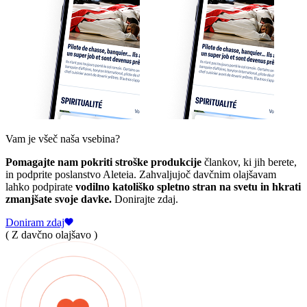
Vam je všeč naša vsebina?
Pomagajte nam pokriti stroške produkcije
člankov, ki jih berete,
in podprite poslanstvo Aleteia. Zahvaljujoč davčnim olajšavam
lahko podpirate
vodilno katoliško spletno stran na svetu in hkrati
zmanjšate svoje davke.
Donirajte zdaj.
Doniram zdaj
( Z davčno olajšavo )