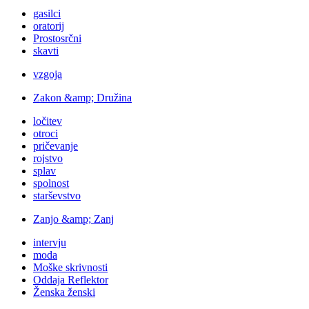
gasilci
oratorij
Prostosrčni
skavti
vzgoja
Zakon &amp; Družina
ločitev
otroci
pričevanje
rojstvo
splav
spolnost
starševstvo
Zanjo &amp; Zanj
intervju
moda
Moške skrivnosti
Oddaja Reflektor
Ženska ženski