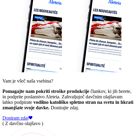
Vam je všeč naša vsebina?
Pomagajte nam pokriti stroške produkcije
člankov, ki jih berete,
in podprite poslanstvo Aleteia. Zahvaljujoč davčnim olajšavam
lahko podpirate
vodilno katoliško spletno stran na svetu in hkrati
zmanjšate svoje davke.
Donirajte zdaj.
Doniram zdaj
( Z davčno olajšavo )