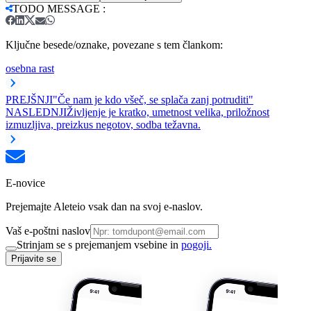
TODO MESSAGE
:
Ključne besede/oznake, povezane s tem člankom:
osebna rast
PREJŠNJI
"Če nam je kdo všeč, se splača zanj potruditi"
NASLEDNJI
Življenje je kratko, umetnost velika, priložnost
izmuzljiva, preizkus negotov, sodba težavna.
E-novice
Prejemajte Aleteio vsak dan na svoj e-naslov.
Vaš e-poštni naslov
Strinjam se s prejemanjem vsebine in
pogoji.
Prijavite se