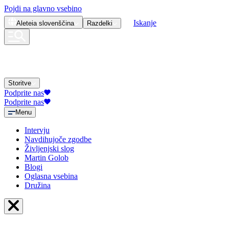
Pojdi na glavno vsebino
Iskanje
Aleteia
slovenščina
Razdelki
Storitve
Podprite nas
Podprite nas
Menu
Intervju
Navdihujoče zgodbe
Življenjski slog
Martin Golob
Blogi
Oglasna vsebina
Družina