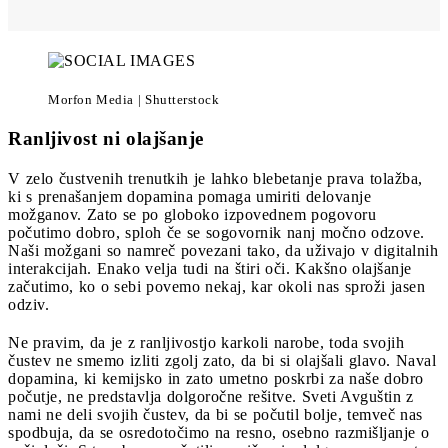
Morfon Media | Shutterstock
Ranljivost ni olajšanje
V zelo čustvenih trenutkih je lahko blebetanje prava tolažba,
ki s prenašanjem dopamina pomaga umiriti delovanje
možganov. Zato se po globoko izpovednem pogovoru
počutimo dobro, sploh če se sogovornik nanj močno odzove.
Naši možgani so namreč povezani tako, da uživajo v digitalnih
interakcijah. Enako velja tudi na štiri oči. Kakšno olajšanje
začutimo, ko o sebi povemo nekaj, kar okoli nas sproži jasen
odziv.
Ne pravim, da je z ranljivostjo karkoli narobe, toda svojih
čustev ne smemo izliti zgolj zato, da bi si olajšali glavo. Naval
dopamina, ki kemijsko in zato umetno poskrbi za naše dobro
počutje, ne predstavlja dolgoročne rešitve. Sveti Avguštin z
nami ne deli svojih čustev, da bi se počutil bolje, temveč nas
spodbuja, da se osredotočimo na resno, osebno razmišljanje o