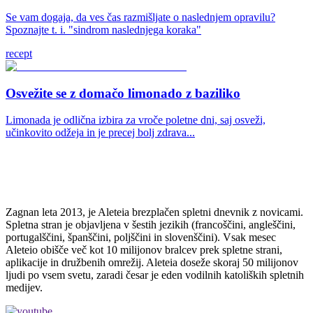
Se vam dogaja, da ves čas razmišljate o naslednjem opravilu?
Spoznajte t. i. "sindrom naslednjega koraka"
recept
Osvežite se z domačo limonado z baziliko
Limonada je odlična izbira za vroče poletne dni, saj osveži,
učinkovito odžeja in je precej bolj zdrava...
Zagnan leta 2013, je Aleteia brezplačen spletni dnevnik z novicami.
Spletna stran je objavljena v šestih jezikih (francoščini, angleščini,
portugalščini, španščini, poljščini in slovenščini). Vsak mesec
Aleteio obišče več kot 10 milijonov bralcev prek spletne strani,
aplikacije in družbenih omrežij. Aleteia doseže skoraj 50 milijonov
ljudi po vsem svetu, zaradi česar je eden vodilnih katoliških spletnih
medijev.