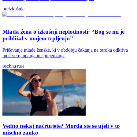
preizkušnje
Mlada žena o izkušnji neplodnosti: “Bog se mi je
približal v mojem trpljenju”
Pričevanje mlade ženske, ki v obdobju čakanja na otroka odkriva
moč vere, upanja in sprejemanja
osebna rast
Vedno nekaj načrtujete? Morda ste se ujeli v to
miselno zanko