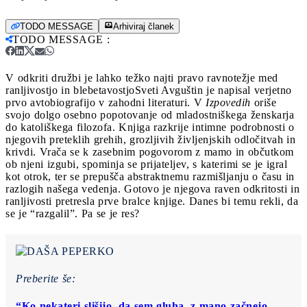
TODO MESSAGE
Arhiviraj članek
TODO MESSAGE
:
V odkriti družbi je lahko težko najti pravo ravnotežje med
ranljivostjo in blebetavostjo
Sveti Avguštin je napisal verjetno
prvo avtobiografijo v zahodni literaturi. V
Izpovedih
oriše
svojo dolgo osebno popotovanje od mladostniškega ženskarja
do katoliškega filozofa. Knjiga razkrije intimne podrobnosti o
njegovih preteklih grehih, grozljivih življenjskih odločitvah in
krivdi. Vrača se k zasebnim pogovorom z mamo in občutkom
ob njeni izgubi, spominja se prijateljev, s katerimi se je igral
kot otrok, ter se prepušča abstraktnemu razmišljanju o času in
razlogih našega vedenja. Gotovo je njegova raven odkritosti in
ranljivosti pretresla prve bralce knjige. Danes bi temu rekli, da
se je “razgalil”. Pa se je res?
Preberite še:
“Ko nekateri slišijo, da sem gluha, z mano začnejo