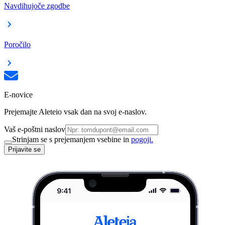
Navdihujoče zgodbe
Poročilo
E-novice
Prejemajte Aleteio vsak dan na svoj e-naslov.
Vaš e-poštni naslov
Strinjam se s prejemanjem vsebine in
pogoji.
Prijavite se