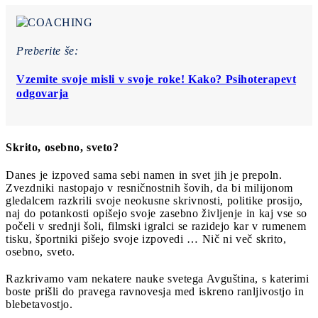
Preberite še:
Vzemite svoje misli v svoje roke! Kako? Psihoterapevt
odgovarja
Skrito, osebno, sveto?
Danes je izpoved sama sebi namen in svet jih je prepoln.
Zvezdniki nastopajo v resničnostnih šovih, da bi milijonom
gledalcem razkrili svoje neokusne skrivnosti, politike prosijo,
naj do potankosti opišejo svoje zasebno življenje in kaj vse so
počeli v srednji šoli, filmski igralci se razidejo kar v rumenem
tisku, športniki pišejo svoje izpovedi … Nič ni več skrito,
osebno, sveto.
Razkrivamo vam nekatere nauke svetega Avguština, s katerimi
boste prišli do pravega ravnovesja med iskreno ranljivostjo in
blebetavostjo.