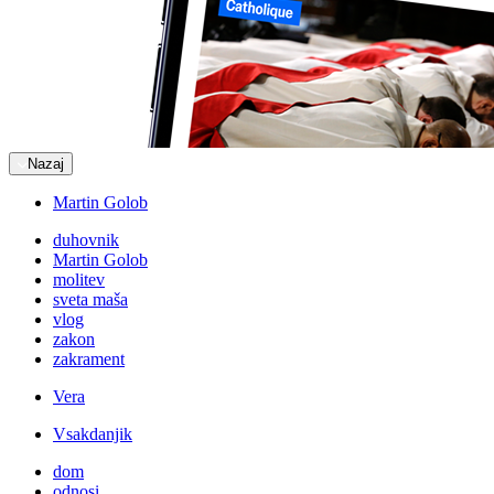
Nazaj
Martin Golob
duhovnik
Martin Golob
molitev
sveta maša
vlog
zakon
zakrament
Vera
Vsakdanjik
dom
odnosi