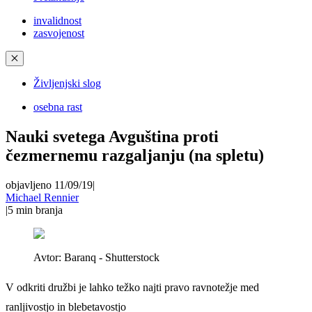
invalidnost
zasvojenost
✕
Življenjski slog
osebna rast
Nauki svetega Avguština proti
čezmernemu razgaljanju (na spletu)
objavljeno 11/09/19
|
Michael Rennier
|
5
min branja
Avtor:
Baranq - Shutterstock
V odkriti družbi je lahko težko najti pravo ravnotežje med
ranljivostjo in blebetavostjo