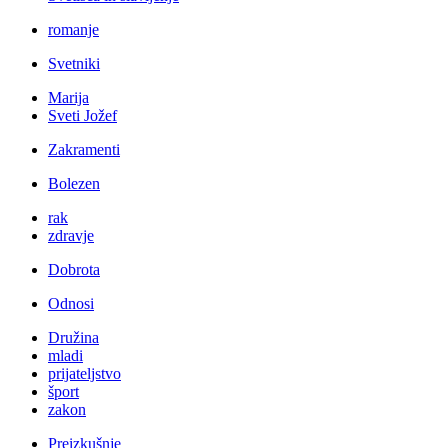
romanje
Svetniki
Marija
Sveti Jožef
Zakramenti
Bolezen
rak
zdravje
Dobrota
Odnosi
Družina
mladi
prijateljstvo
šport
zakon
Preizkušnje