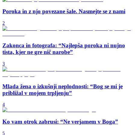
Poroka in z njo povezane šale. Nasmejte se z nami
2
Zakonca in fotografa: “Najlepša poroka ni nujno
tista, kjer ne gre nič narobe”
3
Mlada žena o izkušnji neplodnosti: “Bog se mi je
približal v mojem trpljenju”
4
Ko vam otrok zabrusi: “Ne verjamem v Boga”
5