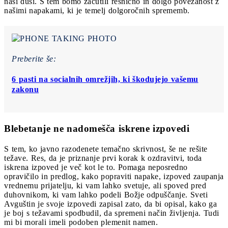
naši duši. S tem bomo začutili resnično in dolgo povezanost z
našimi napakami, ki je temelj dolgoročnih sprememb.
Preberite še:
6 pasti na socialnih omrežjih, ki škodujejo vašemu
zakonu
Blebetanje ne nadomešča iskrene izpovedi
S tem, ko javno razodenete temačno skrivnost, še ne rešite
težave. Res, da je priznanje prvi korak k ozdravitvi, toda
iskrena izpoved je več kot le to. Pomaga neposredno
opravičilo in predlog, kako popraviti napake, izpoved zaupanja
vrednemu prijatelju, ki vam lahko svetuje, ali spoved pred
duhovnikom, ki vam lahko podeli Božje odpuščanje. Sveti
Avguštin je svoje izpovedi zapisal zato, da bi opisal, kako ga
je boj s težavami spodbudil, da spremeni način življenja. Tudi
mi bi morali imeli podoben plemenit namen.