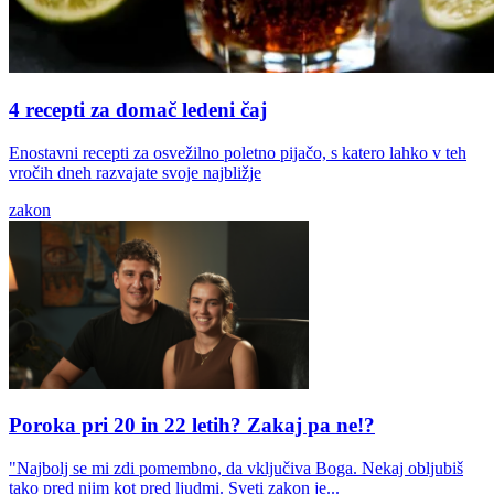
4 recepti za domač ledeni čaj
Enostavni recepti za osvežilno poletno pijačo, s katero lahko v teh
vročih dneh razvajate svoje najbližje
zakon
Poroka pri 20 in 22 letih? Zakaj pa ne!?
"Najbolj se mi zdi pomembno, da vključiva Boga. Nekaj obljubiš
tako pred njim kot pred ljudmi. Sveti zakon je...