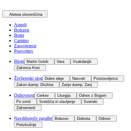
Aleteia
slovenščina
Angeli
Bolezen
Boter
Camino
Zasvojenost
Posvojitev
Blogi
Martin Golob
Vera
Vsakdanjik
Zakonca Kosi
Življenjski slog
Dobre ideje
Nasveti
Prostovoljstvo
Zakon &amp; Družina
Zanjo &amp; Zanj
Duhovnost
Cerkev
Liturgija
Odnos z Bogom
Po smrti
Svetišča in slavljenje
Svetniki
Zakramenti
Navdihujoče zgodbe
Bolezen
Dobrota
Odnosi
Preizkušnje