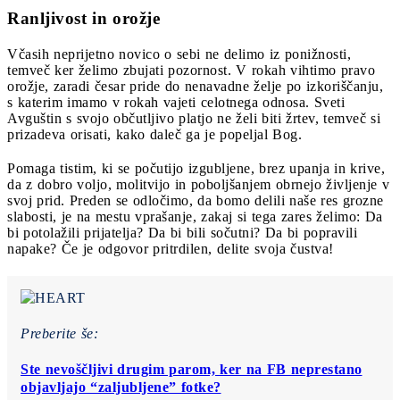
Ranljivost in orožje
Včasih neprijetno novico o sebi ne delimo iz ponižnosti,
temveč ker želimo zbujati pozornost. V rokah vihtimo pravo
orožje, zaradi česar pride do nenavadne želje po izkoriščanju,
s katerim imamo v rokah vajeti celotnega odnosa. Sveti
Avguštin s svojo občutljivo platjo ne želi biti žrtev, temveč si
prizadeva orisati, kako daleč ga je popeljal Bog.
Pomaga tistim, ki se počutijo izgubljene, brez upanja in krive,
da z dobro voljo, molitvijo in poboljšanjem obrnejo življenje v
svoj prid. Preden se odločimo, da bomo delili naše res grozne
slabosti, je na mestu vprašanje, zakaj si tega zares želimo: Da
bi potolažili prijatelja? Da bi bili sočutni? Da bi popravili
napake? Če je odgovor pritrdilen, delite svoja čustva!
Preberite še:
Ste nevoščljivi drugim parom, ker na FB neprestano
objavljajo “zaljubljene” fotke?