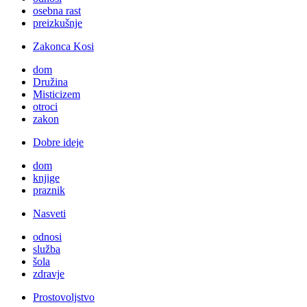
osebna rast
preizkušnje
Zakonca Kosi
dom
Družina
Misticizem
otroci
zakon
Dobre ideje
dom
knjige
praznik
Nasveti
odnosi
služba
šola
zdravje
Prostovoljstvo