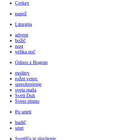
Cerkev
papež
Liturgija
advent
božič
post
velika noč
Odnos z Bogom
molitev
rožni venec
spreobrnjenje
sveta maša
Sveti Duh
Sveto pismo
Po smrti
hudič
smrt
Svetišča in slavljenje