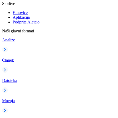
Storitve
E-novice
Aplikacija
Podprite Aleteio
Naši glavni formati
Analize
Članek
Datoteka
Mnenja