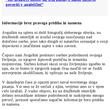
govoriti v angleščini”
Informacije brez pravega pridiha in namena
Avguštin na spletu ni delil fotografij slehernega obroka, na
družbenih omrežjih ni izražal svojega razočaranja nad
določeno osebo, prav tako drugih ni natančno seznanjal o svoji
dejavnosti z značilnimi zapisi v toku zavesti.
Čeprav nam Avguštin predstavi osebne podrobnosti svojega
življenja, so njegove
Izpovedi
poetična in tematska
mojstrovina. Skrbno krmari skozi svojo življenjsko zgodbo in
upa, da se bomo iz njegovih napak česa naučili ter se čudili
neverjetnim okoliščinam, ki vplivajo na naše življenje.
V današnjem času je opaziti pravi naval tovrstnega sloga
pisanja. Vsi smo se že srečali z njim, verjetno smo se v njem
celo izražali. Z vsako objavo, ko na družbenih omrežjih
delimo nezaslišane intimne podrobnosti in razkrijemo mnogo
preveč, javnosti sporočamo napačne informacije brez pridiha
in namena.