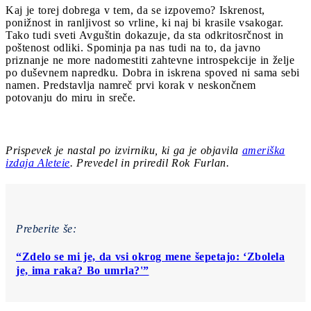
Kaj je torej dobrega v tem, da se izpovemo? Iskrenost,
ponižnost in ranljivost so vrline, ki naj bi krasile vsakogar.
Tako tudi sveti Avguštin dokazuje, da sta odkritosrčnost in
poštenost odliki. Spominja pa nas tudi na to, da javno
priznanje ne more nadomestiti zahtevne introspekcije in želje
po duševnem napredku. Dobra in iskrena spoved ni sama sebi
namen. Predstavlja namreč prvi korak v neskončnem
potovanju do miru in sreče.
Prispevek je nastal po izvirniku, ki ga je objavila
ameriška
izdaja Aleteie
. Prevedel in priredil Rok Furlan.
Preberite še:
“Zdelo se mi je, da vsi okrog mene šepetajo: ‘Zbolela
je, ima raka? Bo umrla?'”