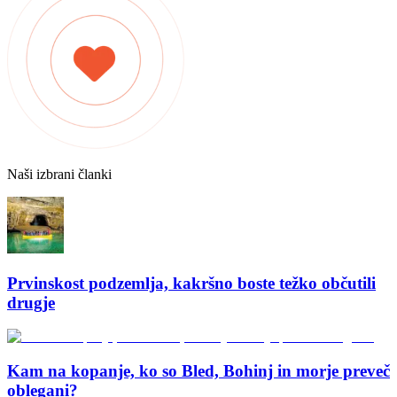
Naši izbrani članki
Prvinskost podzemlja, kakršno boste težko občutili
drugje
Kam na kopanje, ko so Bled, Bohinj in morje preveč
oblegani?