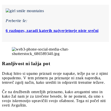
Preberite še:
6 razlogov, zaradi katerih najverjetneje niste srečni
Ranljivost ni lažja pot
Dokaj hitro si upamo priznati svoje napake, težje pa se z njimi
spopademo. V tem primeru pa priznanje ni znak napredka,
temveč zgolj način, kako urediti in odpraviti trenutne težave.
Če na družbenih omrežjih priznamo, kako arogantni smo in
kako žal nam je za izrečene besede, še ne pomeni, da smo s
svojo iskrenostjo upravičili svojo ošabnost. Tega ni počel niti
sveti Avguštin.