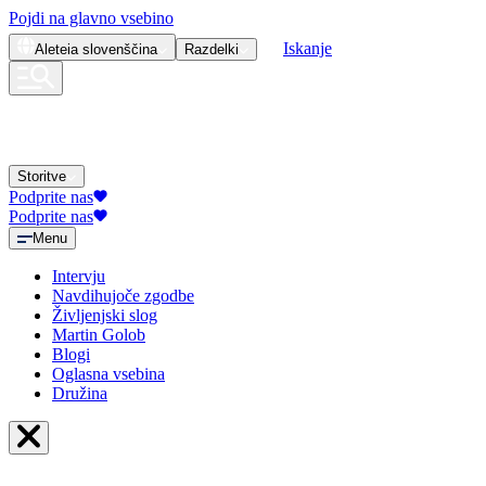
Pojdi na glavno vsebino
Iskanje
Aleteia
slovenščina
Razdelki
Storitve
Podprite nas
Podprite nas
Menu
Intervju
Navdihujoče zgodbe
Življenjski slog
Martin Golob
Blogi
Oglasna vsebina
Družina