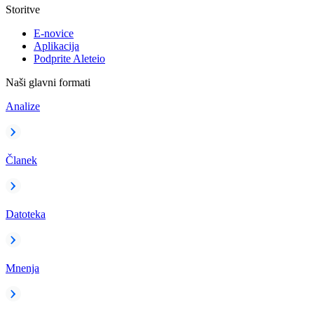
Storitve
E-novice
Aplikacija
Podprite Aleteio
Naši glavni formati
Analize
Članek
Datoteka
Mnenja