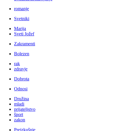
romanje
Svetniki
Marija
Sveti Jožef
Zakramenti
Bolezen
rak
zdravje
Dobrota
Odnosi
Družina
mladi
prijateljstvo
šport
zakon
Preizkušnje