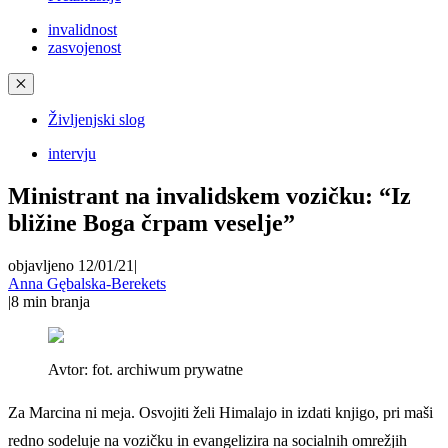
invalidnost
zasvojenost
✕
Življenjski slog
intervju
Ministrant na invalidskem vozičku: “Iz
bližine Boga črpam veselje”
objavljeno 12/01/21
|
Anna Gębalska-Berekets
|
8
min branja
Avtor:
fot. archiwum prywatne
Za Marcina ni meja. Osvojiti želi Himalajo in izdati knjigo, pri maši
redno sodeluje na vozičku in evangelizira na socialnih omrežjih