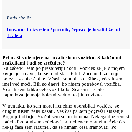
Preberite še:
Inovator in izvrsten športnik, čeprav je invalid že od
12. leta
Pri maši sodelujete na invalidskem vozičku. S kakšnimi
reakcijami ljudi se srečujete?
Na začetku sem po prezbiteriju hodil. Voziček se je v mojem
življenju pojavil, ko sem bil star 16 let. Začetne faze moje
bolezni so bile čudne. Včasih sem bil bolj šibek, včasih sem
imel več moči. Bili so dnevi, ko nisem potreboval vozička.
Včasih sem lahko celo vozil kolo. Sčasoma je bilo
napredovanje moje bolezni vedno bolj intenzivno.
V trenutku, ko sem moral nenehno uporabljati voziček, se
drugim nisem želel kazati. Ves čas pa sem pogrešal služenje
Bogu pri oltarju. Vračal sem se postopoma. Nekega dne sem si
nadel albo, a nisem sodeloval pri nobenem opravilu. Šele čez
nekaj časa sem razumel, da se nimam česa sramovati. Po