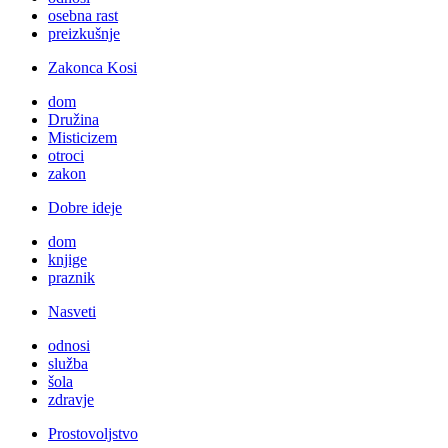
osebna rast
preizkušnje
Zakonca Kosi
dom
Družina
Misticizem
otroci
zakon
Dobre ideje
dom
knjige
praznik
Nasveti
odnosi
služba
šola
zdravje
Prostovoljstvo