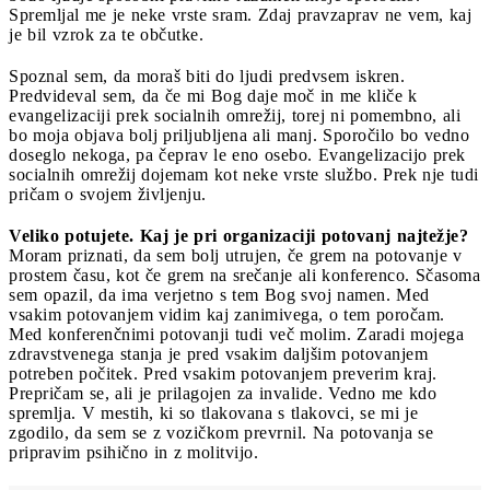
Spremljal me je neke vrste sram. Zdaj pravzaprav ne vem, kaj
je bil vzrok za te občutke.
Spoznal sem, da moraš biti do ljudi predvsem iskren.
Predvideval sem, da če mi Bog daje moč in me kliče k
evangelizaciji prek socialnih omrežij, torej ni pomembno, ali
bo moja objava bolj priljubljena ali manj. Sporočilo bo vedno
doseglo nekoga, pa čeprav le eno osebo. Evangelizacijo prek
socialnih omrežij dojemam kot neke vrste službo. Prek nje tudi
pričam o svojem življenju.
Veliko potujete. Kaj je pri organizaciji potovanj najtežje?
Moram priznati, da sem bolj utrujen, če grem na potovanje v
prostem času, kot če grem na srečanje ali konferenco. Sčasoma
sem opazil, da ima verjetno s tem Bog svoj namen. Med
vsakim potovanjem vidim kaj zanimivega, o tem poročam.
Med konferenčnimi potovanji tudi več molim. Zaradi mojega
zdravstvenega stanja je pred vsakim daljšim potovanjem
potreben počitek. Pred vsakim potovanjem preverim kraj.
Prepričam se, ali je prilagojen za invalide. Vedno me kdo
spremlja. V mestih, ki so tlakovana s tlakovci, se mi je
zgodilo, da sem se z vozičkom prevrnil. Na potovanja se
pripravim psihično in z molitvijo.