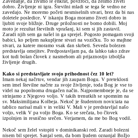
Zavedanje, da živimo le enkrat, povzroči, da želimo živeti
dobro. Življenje ni igra. Številni mladi se tega še vedno ne
zavedajo. Ne moremo početi nesmiselnih stvari, brez da bi nas
doletele posledice. V iskanju Boga moramo živeti dobro in
ljubiti svoje bližnje. Druge priložnosti ne bomo dobili. Moj
moto je rezultat številnih vprašanj, ki sem si jih zastavil.
Zaradi njih sem ga našel in ga sprejel. Pogosto pomagam svoji
babici, ko peljem nakupljene stvari na vozičku. To so majhne
stvari, za katere moramo vsak dan skrbeti. Seveda bolezen
predstavlja omejitev. Predpostavljam pa, da lahko tako zdrav
kot tudi bolan človek z nasmehom ali prijaznostjo izboljša
življenje drugih.
Kako si predstavljate svojo prihodnost čez 10 let?
Imam nekaj načrtov, vendar jih zaupam Bogu. V preteklosti
sem imel številne načrte za svoje življenje, toda Bog je vse to
videl na popolnoma drugačen način. Najpomembneje je, da se
strinjamo z Njegovo voljo. V takih trenutkih se spomnim na
sv. Maksimilijana Kolbeja. Nekoč je študentom noviciata na
tablico narisal mali v in veliki V. Mali v je predstavljal našo
voljo, velik V pa voljo Boga. Ko se srečata, bo človek
izpolnjen in resnično srečen. Verjamem, da me bo Bog vodil.
Nekoč sem želel vstopiti v dominikanski red. Zaradi bolezni
nisem bil sprejet. Sanjal sem, da bom ljudem oznanjal Božjo