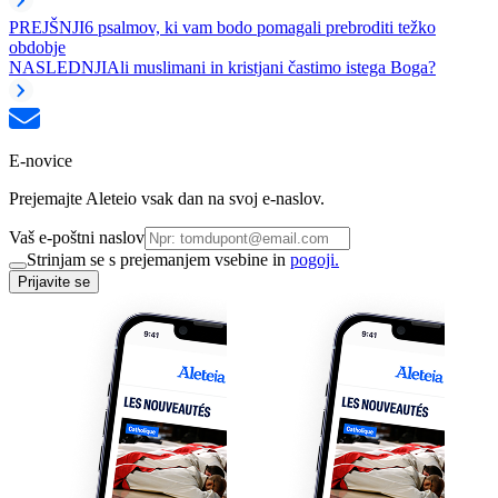
PREJŠNJI
6 psalmov, ki vam bodo pomagali prebroditi težko
obdobje
NASLEDNJI
Ali muslimani in kristjani častimo istega Boga?
E-novice
Prejemajte Aleteio vsak dan na svoj e-naslov.
Vaš e-poštni naslov
Strinjam se s prejemanjem vsebine in
pogoji.
Prijavite se