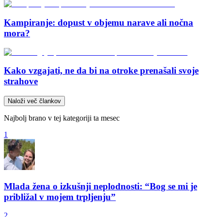
Kampiranje: dopust v objemu narave ali nočna
mora?
Kako vzgajati, ne da bi na otroke prenašali svoje
strahove
Naloži več člankov
Najbolj brano v tej kategoriji ta mesec
1
Mlada žena o izkušnji neplodnosti: “Bog se mi je
približal v mojem trpljenju”
2