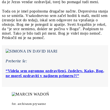
da je Jezus vendar ozdravljal, torej bo pomagal tudi meni.
Toda on je imel popolnoma drugačne načrte. Depresivna stanja
so se umirila. Vsakodnevno sem začel hoditi k maši, molil sem
(resneje kot do tedaj), iskal sem odgovore na vprašanja o
obstoju. Bog me je potegnil iz apatije. Sveti Avguštin je rekel,
da “je srce nemirno, dokler ne počiva v Bogu”. Podpiram to
misel. Tako je bilo tudi pri meni. Bog je videl mojo nemoč.
Priskočil mi je na pomoč.
Preberite še:
“Videla sem ogromno ozdravljenj, čudežev. Kako, Bog,
ne moreš ozdraviti v najinem primeru?!”
fot. archiwum prywatne