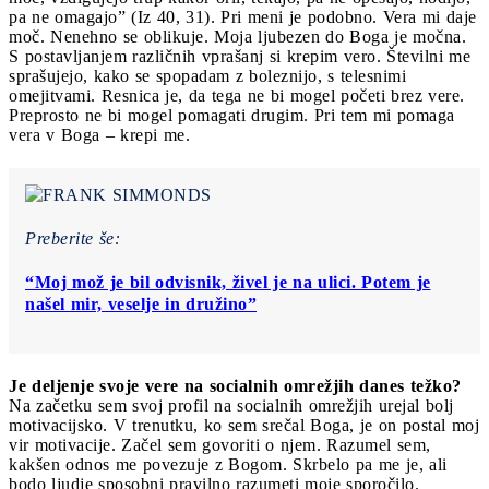
pa ne omagajo” (Iz 40, 31). Pri meni je podobno. Vera mi daje
moč. Nenehno se oblikuje. Moja ljubezen do Boga je močna.
S postavljanjem različnih vprašanj si krepim vero. Številni me
sprašujejo, kako se spopadam z boleznijo, s telesnimi
omejitvami. Resnica je, da tega ne bi mogel početi brez vere.
Preprosto ne bi mogel pomagati drugim. Pri tem mi pomaga
vera v Boga – krepi me.
Preberite še:
“Moj mož je bil odvisnik, živel je na ulici. Potem je
našel mir, veselje in družino”
Je deljenje svoje vere na socialnih omrežjih danes težko?
Na začetku sem svoj profil na socialnih omrežjih urejal bolj
motivacijsko. V trenutku, ko sem srečal Boga, je on postal moj
vir motivacije. Začel sem govoriti o njem. Razumel sem,
kakšen odnos me povezuje z Bogom. Skrbelo pa me je, ali
bodo ljudje sposobni pravilno razumeti moje sporočilo.