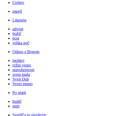
Cerkev
papež
Liturgija
advent
božič
post
velika noč
Odnos z Bogom
molitev
rožni venec
spreobrnjenje
sveta maša
Sveti Duh
Sveto pismo
Po smrti
hudič
smrt
Svetišča in slavljenje