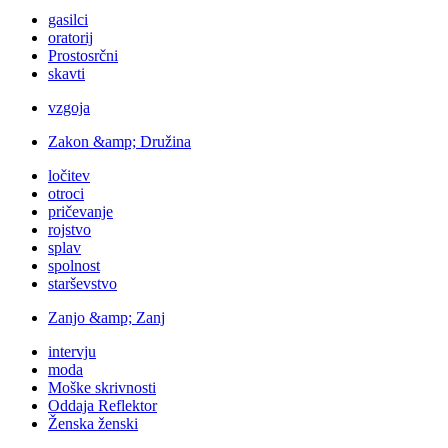
gasilci
oratorij
Prostosrčni
skavti
vzgoja
Zakon &amp; Družina
ločitev
otroci
pričevanje
rojstvo
splav
spolnost
starševstvo
Zanjo &amp; Zanj
intervju
moda
Moške skrivnosti
Oddaja Reflektor
Ženska ženski