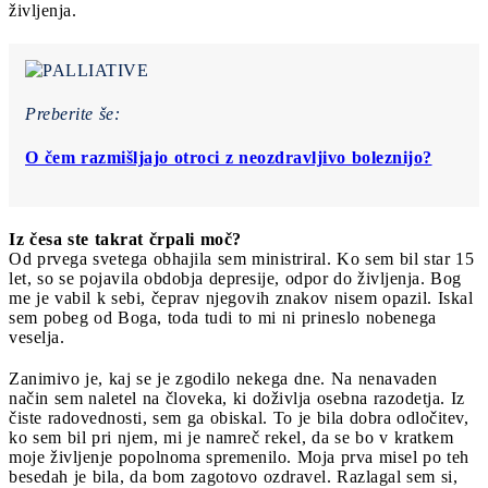
življenja.
Preberite še:
O čem razmišljajo otroci z neozdravljivo boleznijo?
Iz česa ste takrat črpali moč?
Od prvega svetega obhajila sem ministriral. Ko sem bil star 15
let, so se pojavila obdobja depresije, odpor do življenja. Bog
me je vabil k sebi, čeprav njegovih znakov nisem opazil. Iskal
sem pobeg od Boga, toda tudi to mi ni prineslo nobenega
veselja.
Zanimivo je, kaj se je zgodilo nekega dne. Na nenavaden
način sem naletel na človeka, ki doživlja osebna razodetja. Iz
čiste radovednosti, sem ga obiskal. To je bila dobra odločitev,
ko sem bil pri njem, mi je namreč rekel, da se bo v kratkem
moje življenje popolnoma spremenilo. Moja prva misel po teh
besedah je bila, da bom zagotovo ozdravel. Razlagal sem si,