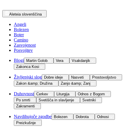
Aleteia
slovenščina
Angeli
Bolezen
Boter
Camino
Zasvojenost
Posvojitev
Blogi
Martin Golob
Vera
Vsakdanjik
Zakonca Kosi
Življenjski slog
Dobre ideje
Nasveti
Prostovoljstvo
Zakon &amp; Družina
Zanjo &amp; Zanj
Duhovnost
Cerkev
Liturgija
Odnos z Bogom
Po smrti
Svetišča in slavljenje
Svetniki
Zakramenti
Navdihujoče zgodbe
Bolezen
Dobrota
Odnosi
Preizkušnje