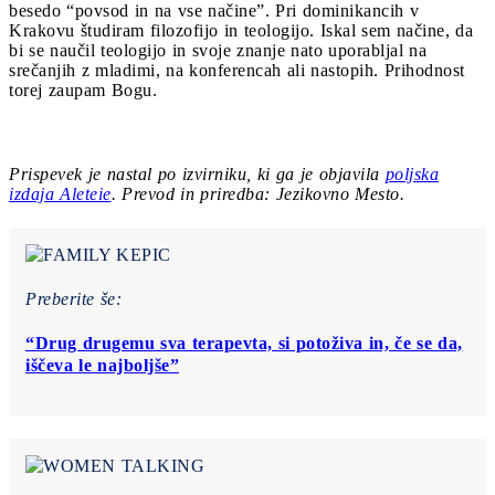
besedo “povsod in na vse načine”. Pri dominikancih v
Krakovu študiram filozofijo in teologijo. Iskal sem načine, da
bi se naučil teologijo in svoje znanje nato uporabljal na
srečanjih z mladimi, na konferencah ali nastopih. Prihodnost
torej zaupam Bogu.
Prispevek je nastal po izvirniku, ki ga je objavila
poljska
izdaja Aleteie
. Prevod in priredba: Jezikovno Mesto.
Preberite še:
“Drug drugemu sva terapevta, si potoživa in, če se da,
iščeva le najboljše”