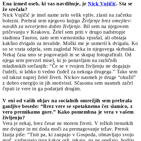
Ena izmed oseb, ki vas navdihuje, je
Nick Vujičić
. Sta se
že srečala?
Nick Vujičić je imel name zelo velik vpliv, zlasti na začetku
bolezni. Prebral sem njegovo knjigo
Življenje brez omejitev:
navdih za neverjetno dobro življenje
. Bil sem na njegovem
pričevanju v Krakovu. Želel sem priti v drugo nadstropje
stadiona Tauron, zato sem varnostnika vprašal, ali obstaja
kakšno dvigalo za invalide. Moški me je usmeril k dvigalu. Ko
so se vrata odprla, sem zagledal Nicka in njegovega skrbnika.
Nekaj časa smo se pogovarjali in se skupaj fotografirali. Od
njega sem prevzel misel, ki jo ponavljam na različnih
mladinskih srečanjih: “Če se v tvojem življenju ne dogajajo
čudeži, si lahko ti vedno čudež za nekoga drugega.” Tako sem
od takrat naprej želel živeti. Nickov nasmeh je druge “okužil”
z dobro energijo in jih motiviral. Sčasoma sem nasmeh začel
črpati iz vere in ga podarjati drugim.
V eni od vaših objav na socialnih omrežjih sem prebrala
ganljive besede: “Brez vere se spotaknemo čez slamico, z
vero premikamo gore.” Kako pomembna je vera v vašem
življenju?
Vera je nekaj, brez česar ne morem živeti. V težkih trenutkih
me dvigne in mi doda moči za premagovanje težav. Prerok
Izaija piše: “Tisti pa, ki zaupajo v Gospoda, obnavljajo svojo
moč, vzdigujejo trup kakor orli, tekajo, pa ne opešajo, hodijo,