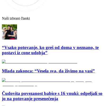
Naši izbrani članki
“Vsako potovanje, ko greš od doma v neznano, te
postavi iz cone udobja”
Mlada zakonca: “Vesela sva, da živimo na vasi”
Čudovita povezanost babice s 16 vnuki: odpeljali so
jo na potovanje presenečenja