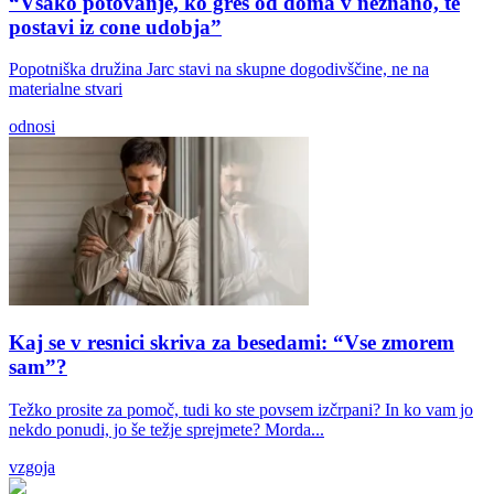
“Vsako potovanje, ko greš od doma v neznano, te
postavi iz cone udobja”
Popotniška družina Jarc stavi na skupne dogodivščine, ne na
materialne stvari
odnosi
Kaj se v resnici skriva za besedami: “Vse zmorem
sam”?
Težko prosite za pomoč, tudi ko ste povsem izčrpani? In ko vam jo
nekdo ponudi, jo še težje sprejmete? Morda...
vzgoja