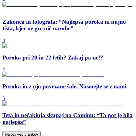
Zakonca in fotografa: “Najlepša poroka ni nujno
tista, kjer ne gre nič narobe”
3
Poroka pri 20 in 22 letih? Zakaj pa ne!?
4
Poroka in z njo povezane šale. Nasmejte se z nami
5
Teta in nečakinja skupaj na Caminu: “Ta pot je bila
najlepša”
Naloži več člankov