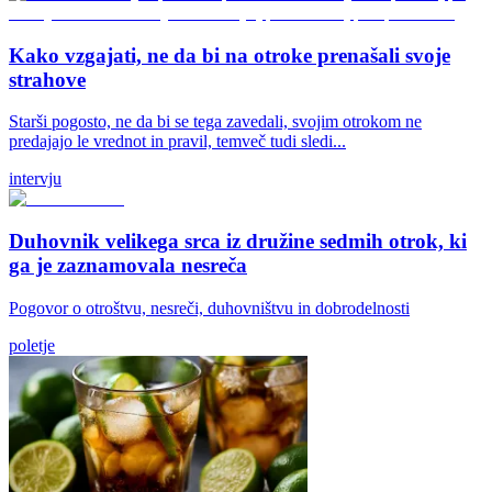
Kako vzgajati, ne da bi na otroke prenašali svoje
strahove
Starši pogosto, ne da bi se tega zavedali, svojim otrokom ne
predajajo le vrednot in pravil, temveč tudi sledi...
intervju
Duhovnik velikega srca iz družine sedmih otrok, ki
ga je zaznamovala nesreča
Pogovor o otroštvu, nesreči, duhovništvu in dobrodelnosti
poletje