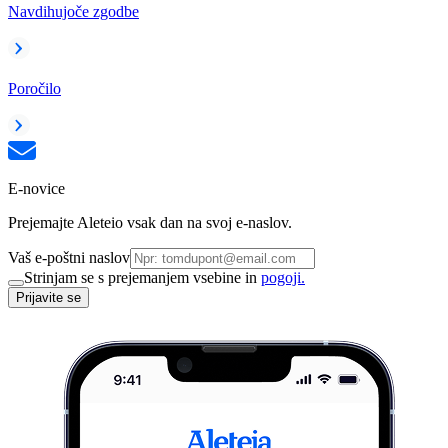
Navdihujoče zgodbe
Poročilo
E-novice
Prejemajte Aleteio vsak dan na svoj e-naslov.
Vaš e-poštni naslov
Strinjam se s prejemanjem vsebine in
pogoji.
Prijavite se