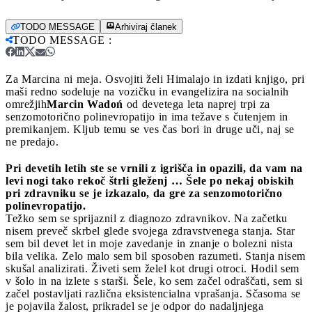
TODO MESSAGE
Arhiviraj članek
TODO MESSAGE
:
Za Marcina ni meja. Osvojiti želi Himalajo in izdati knjigo, pri
maši redno sodeluje na vozičku in evangelizira na socialnih
omrežjih
Marcin Wadoń
od devetega leta naprej trpi za
senzomotorično polinevropatijo in ima težave s čutenjem in
premikanjem. Kljub temu se ves čas bori in druge uči, naj se
ne predajo.
Pri devetih letih ste se vrnili z igrišča in opazili, da vam na
levi nogi tako rekoč štrli gleženj … Šele po nekaj obiskih
pri zdravniku se je izkazalo, da gre za senzomotorično
polinevropatijo.
Težko sem se sprijaznil z diagnozo zdravnikov. Na začetku
nisem preveč skrbel glede svojega zdravstvenega stanja. Star
sem bil devet let in moje zavedanje in znanje o bolezni nista
bila velika. Zelo malo sem bil sposoben razumeti. Stanja nisem
skušal analizirati. Živeti sem želel kot drugi otroci. Hodil sem
v šolo in na izlete s starši. Šele, ko sem začel odraščati, sem si
začel postavljati različna eksistencialna vprašanja. Sčasoma se
je pojavila žalost, prikradel se je odpor do nadaljnjega