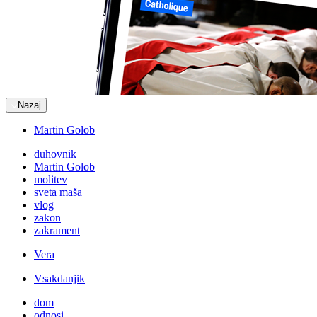
Nazaj
Martin Golob
duhovnik
Martin Golob
molitev
sveta maša
vlog
zakon
zakrament
Vera
Vsakdanjik
dom
odnosi