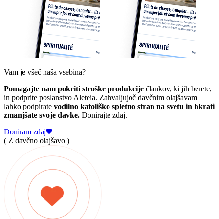
Vam je všeč naša vsebina?
Pomagajte nam pokriti stroške produkcije
člankov, ki jih berete,
in podprite poslanstvo Aleteia. Zahvaljujoč davčnim olajšavam
lahko podpirate
vodilno katoliško spletno stran na svetu in hkrati
zmanjšate svoje davke.
Donirajte zdaj.
Doniram zdaj
( Z davčno olajšavo )