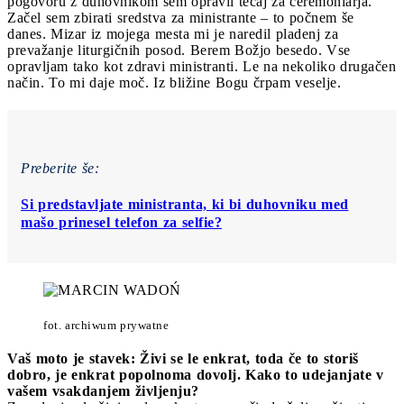
pogovoru z duhovnikom sem opravil tečaj za ceremoniarja.
Začel sem zbirati sredstva za ministrante – to počnem še
danes. Mizar iz mojega mesta mi je naredil pladenj za
prevažanje liturgičnih posod. Berem Božjo besedo. Vse
opravljam tako kot zdravi ministranti. Le na nekoliko drugačen
način. To mi daje moč. Iz bližine Bogu črpam veselje.
Preberite še:
Si predstavljate ministranta, ki bi duhovniku med
mašo prinesel telefon za selfie?
fot. archiwum prywatne
Vaš moto je stavek: Živi se le enkrat, toda če to storiš
dobro, je enkrat popolnoma dovolj. Kako to udejanjate v
vašem vsakdanjem življenju?