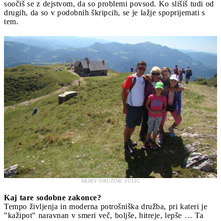
soočiš se z dejstvom, da so problemi povsod. Ko slišiš tudi od
drugih, da so v podobnih škripcih, se je lažje spoprijemati s
tem.
ARHIV DRUŽINE VULIĆ
Kaj tare sodobne zakonce?
Tempo življenja in moderna potrošniška družba, pri kateri je
"kažipot" naravnan v smeri več, boljše, hitreje, lepše … Ta