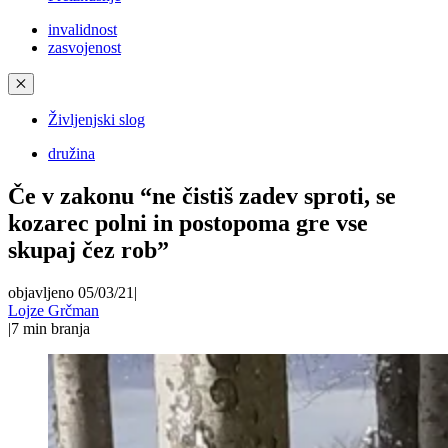
invalidnost
zasvojenost
✕
Življenjski slog
družina
Če v zakonu “ne čistiš zadev sproti, se
kozarec polni in postopoma gre vse
skupaj čez rob”
objavljeno 05/03/21
|
Lojze Grčman
|
7
min branja