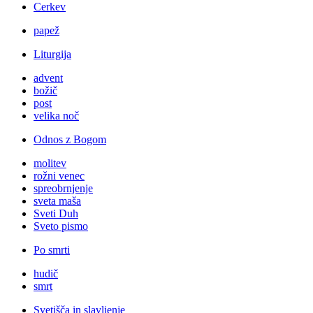
Cerkev
papež
Liturgija
advent
božič
post
velika noč
Odnos z Bogom
molitev
rožni venec
spreobrnjenje
sveta maša
Sveti Duh
Sveto pismo
Po smrti
hudič
smrt
Svetišča in slavljenje