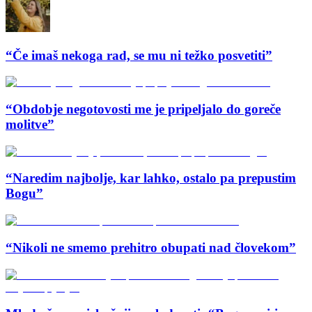
“Če imaš nekoga rad, se mu ni težko posvetiti”
“Obdobje negotovosti me je pripeljalo do goreče
molitve”
“Naredim najbolje, kar lahko, ostalo pa prepustim
Bogu”
“Nikoli ne smemo prehitro obupati nad človekom”