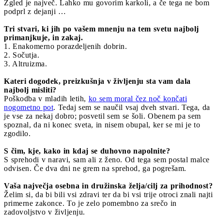
Zgled je največ. Lahko mu govorim karkoli, a če tega ne bom
podprl z dejanji …
Tri stvari, ki jih po vašem mnenju na tem svetu najbolj
primanjkuje, in zakaj.
1. Enakomerno porazdeljenih dobrin.
2. Sočutja.
3. Altruizma.
Kateri dogodek, preizkušnja v življenju sta vam dala
najbolj misliti?
Poškodba v mladih letih,
ko sem moral čez noč končati
nogometno pot
. Tedaj sem se naučil vsaj dveh stvari. Tega, da
je vse za nekaj dobro; posvetil sem se šoli. Obenem pa sem
spoznal, da ni konec sveta, in nisem obupal, ker se mi je to
zgodilo.
S čim, kje, kako in kdaj se duhovno napolnite?
S sprehodi v naravi, sam ali z ženo. Od tega sem postal malce
odvisen. Če dva dni ne grem na sprehod, ga pogrešam.
Vaša največja osebna in družinska želja/cilj za prihodnost?
Želim si, da bi bili vsi zdravi ter da bi vsi trije otroci znali najti
primerne zakonce. To je zelo pomembno za srečo in
zadovoljstvo v življenju.