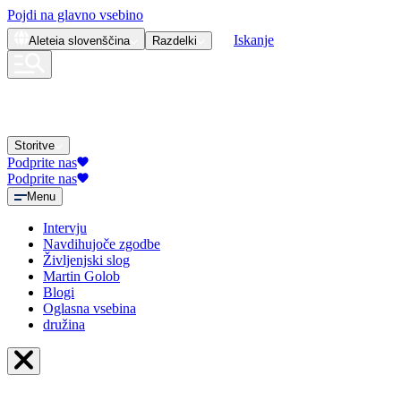
Pojdi na glavno vsebino
Iskanje
Aleteia
slovenščina
Razdelki
Storitve
Podprite nas
Podprite nas
Menu
Intervju
Navdihujoče zgodbe
Življenjski slog
Martin Golob
Blogi
Oglasna vsebina
družina