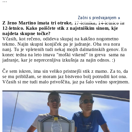
…
Začni s predvajanjem
Z ženo Martino imata tri otroke, 17-letnika, 14-letnico in
12-letnico. Kako poiščete stik z najstniškim sinom, kje
najdeta skupne točke?
Včasih, kot rečeno, odideva skupaj na kakšno nogometno
tekmo. Najin skupni konjiček pa je jadranje. Oba sva nora
nanj. Tu je vpletenih tudi nekaj mojih dalmatinskih genov. En
konec tedna na leto imava "moški vikend" in greva sama na
jadranje, kar je neprecenljiva izkušnja za najin odnos. :)
Če sem iskren, ima sin veliko pristnejši stik z mamo. Za to, da
se mu približam, se moram jaz bistveno bolj potruditi kot ona.
Včasih si me tudi malo privoščita, jaz pa šalo vedno sprejmem.