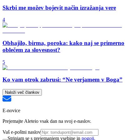
Skrbi me možev bojevit način izražanja vere
4
Obhajilo, birma, poroka: kako naj se primerno
oblečem za slovesnost?
5
Ko vam otrok zabrusi: “Ne verjamem v Boga”
Naloži več člankov
E-novice
Prejemajte Aleteio vsak dan na svoj e-naslov.
Vaš e-poštni naslov
Strinjam se s prejemanjem vsebine in
pogoji.