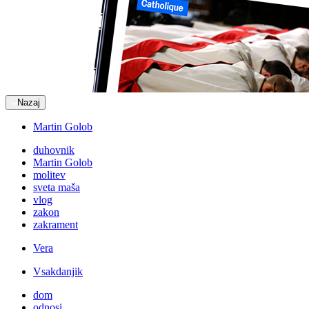
Nazaj
Martin Golob
duhovnik
Martin Golob
molitev
sveta maša
vlog
zakon
zakrament
Vera
Vsakdanjik
dom
odnosi