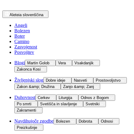
Aleteia
slovenščina
Angeli
Bolezen
Boter
Camino
Zasvojenost
Posvojitev
Blogi
Martin Golob
Vera
Vsakdanjik
Zakonca Kosi
Življenjski slog
Dobre ideje
Nasveti
Prostovoljstvo
Zakon &amp; Družina
Zanjo &amp; Zanj
Duhovnost
Cerkev
Liturgija
Odnos z Bogom
Po smrti
Svetišča in slavljenje
Svetniki
Zakramenti
Navdihujoče zgodbe
Bolezen
Dobrota
Odnosi
Preizkušnje