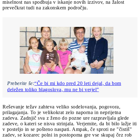
miselnost nas spodbuja v iskanje novih izzivov, na žalost
prevečkrat tudi na zakonskem področju.
Preberite še:
“Če bi mi kdo pred 20 leti dejal, da bom
deležen toliko blagoslova, mu ne bi verjel”
Reševanje težav zahteva veliko sodelovanja, pogovora,
prilagajanja. To je velikokrat zelo naporna in neprijetna
zadeva. Zadnjič sva z ženo do pozne ure razpravljala glede
zadeve, o kateri se nisva strinjala. Verjemite, da bi bilo lažje iti
v posteljo in se pošteno naspati. Ampak, če sproti ne "čistiš"
zadev, se kozarec polni in postopoma gre vse skupaj čez rob