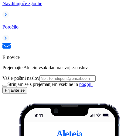
Navdihujoče zgodbe
Poročilo
E-novice
Prejemajte Aleteio vsak dan na svoj e-naslov.
Vaš e-poštni naslov
Strinjam se s prejemanjem vsebine in
pogoji.
Prijavite se