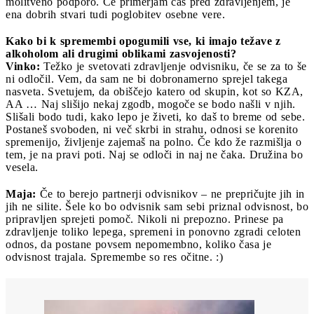
molitveno podporo. Če primerjam čas pred zdravljenjem, je
ena dobrih stvari tudi poglobitev osebne vere.
Kako bi k spremembi opogumili vse, ki imajo težave z
alkoholom ali drugimi oblikami zasvojenosti?
Vinko:
Težko je svetovati zdravljenje odvisniku, če se za to še
ni odločil. Vem, da sam ne bi dobronamerno sprejel takega
nasveta. Svetujem, da obiščejo katero od skupin, kot so KZA,
AA … Naj slišijo nekaj zgodb, mogoče se bodo našli v njih.
Slišali bodo tudi, kako lepo je živeti, ko daš to breme od sebe.
Postaneš svoboden, ni več skrbi in strahu, odnosi se korenito
spremenijo, življenje zajemaš na polno. Če kdo že razmišlja o
tem, je na pravi poti. Naj se odloči in naj ne čaka. Družina bo
vesela.
Maja:
Če to berejo partnerji odvisnikov – ne prepričujte jih in
jih ne silite. Šele ko bo odvisnik sam sebi priznal odvisnost, bo
pripravljen sprejeti pomoč. Nikoli ni prepozno. Prinese pa
zdravljenje toliko lepega, spremeni in ponovno zgradi celoten
odnos, da postane povsem nepomembno, koliko časa je
odvisnost trajala. Spremembe so res očitne. :)