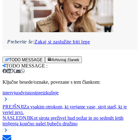
Preberite še:
Zakaj si zaslužite biti lepe
TODO MESSAGE
Arhiviraj članek
TODO MESSAGE
:
Ključne besede/oznake, povezane s tem člankom:
intervju
odvisnost
preizkušnje
PREJŠNJI
Za vsakim otrokom, ki verjame vase, stoji starš, ki je
verjel prvi.
NASLEDNJI
Kot sirota preživel hud požar in po sedmih letih
trpljenja končno našel ljubečo družino