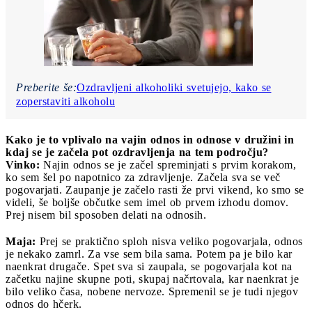
Preberite še:
Ozdravljeni alkoholiki svetujejo, kako se
zoperstaviti alkoholu
Kako je to vplivalo na vajin odnos in odnose v družini in
kdaj se je začela pot ozdravljenja na tem področju?
Vinko:
Najin odnos se je začel spreminjati s prvim korakom,
ko sem šel po napotnico za zdravljenje. Začela sva se več
pogovarjati. Zaupanje je začelo rasti že prvi vikend, ko smo se
videli, še boljše občutke sem imel ob prvem izhodu domov.
Prej nisem bil sposoben delati na odnosih.
Maja:
Prej se praktično sploh nisva veliko pogovarjala, odnos
je nekako zamrl. Za vse sem bila sama. Potem pa je bilo kar
naenkrat drugače. Spet sva si zaupala, se pogovarjala kot na
začetku najine skupne poti, skupaj načrtovala, kar naenkrat je
bilo veliko časa, nobene nervoze. Spremenil se je tudi njegov
odnos do hčerk.