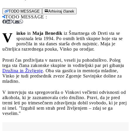
TODO MESSAGE
Arhiviraj članek
TODO MESSAGE
:
V
inko
in
Maja Benedik
iz Šmartnega ob Dreti sta se
spoznala leta 1994. Po osmih letih skupne hoje sta se
poročila in sta danes starša dveh najstnic. Maja je
učiteljica razrednega pouka, Vinko pa orodjar.
Prosti čas preživljata v naravi, veseli ju pohodništvo. Poleg
tega sta člana zakonske skupine in voditeljski par pri gibanju
Družina in Življenje
. Oba sta gasilca in mentorja mladine,
Vinko je tudi predsednik zveze Zgornje Savinjske doline za
mladino.
V intervjuju sta spregovorila o Vinkovi večletni odvisnosti od
alkohola, ki je zaznamovala celo družino. Pravi, da je pred
tremi leti po trimesečnem zdravljenju dobil svobodo, ki je prej
ni imel. "Izgubil sem strah pred življenjem – zdaj se ga
veselim."