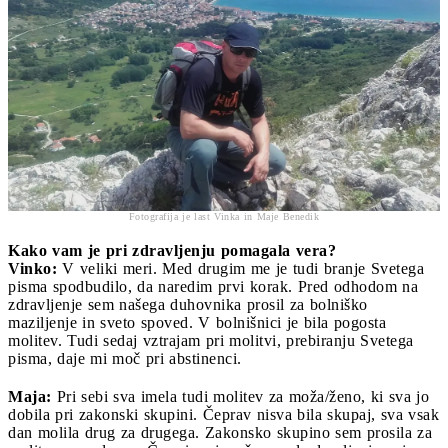
Fotografija je last Vinka in Maje Benedik
Kako vam je pri zdravljenju pomagala vera?
Vinko:
V veliki meri.
Med drugim me je tudi branje Svetega
pisma spodbudilo, da naredim prvi korak. Pred odhodom na
zdravljenje sem našega duhovnika prosil za bolniško
maziljenje in sveto spoved. V bolnišnici je bila pogosta
molitev. Tudi sedaj vztrajam pri molitvi, prebiranju Svetega
pisma, daje mi moč pri abstinenci.
Maja:
Pri sebi sva imela tudi molitev za moža/ženo, ki sva jo
dobila pri zakonski skupini. Čeprav nisva bila skupaj, sva vsak
dan molila drug za drugega. Zakonsko skupino sem prosila za