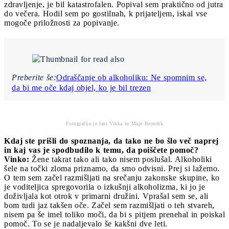
zdravljenje, je bil katastrofalen. Popival sem praktično od jutra
do večera. Hodil sem po gostilnah, k prijateljem, iskal vse
mogoče priložnosti za popivanje.
Preberite še:
Odraščanje ob alkoholiku: Ne spomnim se,
da bi me oče kdaj objel, ko je bil trezen
Fotografija je last Vinka in Maje Benedik
Kdaj ste prišli do spoznanja, da tako ne bo šlo več naprej
in kaj vas je spodbudilo k temu, da poiščete pomoč?
Vinko:
Žene takrat tako ali tako nisem poslušal. Alkoholiki
šele na točki zloma priznamo, da smo odvisni. Prej si lažemo.
O tem sem začel razmišljati na srečanju zakonske skupine, ko
je voditeljica spregovorila o izkušnji alkoholizma, ki jo je
doživljala kot otrok v primarni družini. Vprašal sem se, ali
bom tudi jaz takšen oče. Začel sem razmišljati o teh stvareh,
nisem pa še imel toliko moči, da bi s pitjem prenehal in poiskal
pomoč. To se je nadaljevalo še kakšni dve leti.