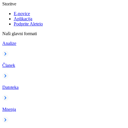
Storitve
E-novice
Aplikacija
Podprite Aleteio
Naši glavni formati
Analize
Članek
Datoteka
Mnenja