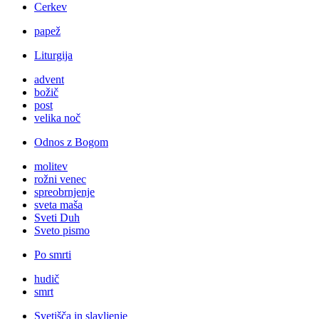
Cerkev
papež
Liturgija
advent
božič
post
velika noč
Odnos z Bogom
molitev
rožni venec
spreobrnjenje
sveta maša
Sveti Duh
Sveto pismo
Po smrti
hudič
smrt
Svetišča in slavljenje