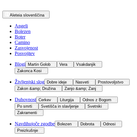
Aleteia
slovenščina
Angeli
Bolezen
Boter
Camino
Zasvojenost
Posvojitev
Blogi
Martin Golob
Vera
Vsakdanjik
Zakonca Kosi
Življenjski slog
Dobre ideje
Nasveti
Prostovoljstvo
Zakon &amp; Družina
Zanjo &amp; Zanj
Duhovnost
Cerkev
Liturgija
Odnos z Bogom
Po smrti
Svetišča in slavljenje
Svetniki
Zakramenti
Navdihujoče zgodbe
Bolezen
Dobrota
Odnosi
Preizkušnje