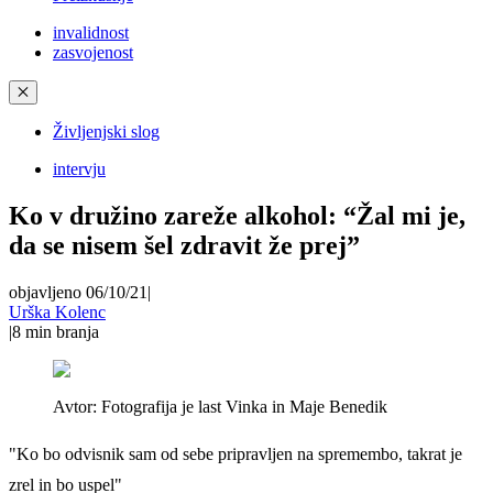
invalidnost
zasvojenost
✕
Življenjski slog
intervju
Ko v družino zareže alkohol: “Žal mi je,
da se nisem šel zdravit že prej”
objavljeno 06/10/21
|
Urška Kolenc
|
8
min branja
Avtor:
Fotografija je last Vinka in Maje Benedik
"Ko bo odvisnik sam od sebe pripravljen na spremembo, takrat je
zrel in bo uspel"