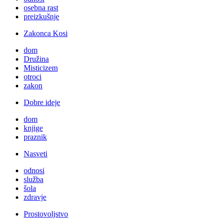
osebna rast
preizkušnje
Zakonca Kosi
dom
Družina
Misticizem
otroci
zakon
Dobre ideje
dom
knjige
praznik
Nasveti
odnosi
služba
šola
zdravje
Prostovoljstvo