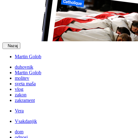
Nazaj
Martin Golob
duhovnik
Martin Golob
molitev
sveta maša
vlog
zakon
zakrament
Vera
Vsakdanjik
dom
odnosi