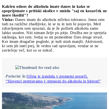
Kakšen odnos do alkohola imate danes in kako se
spoprijemate s pritiski okolice v smislu "saj en kozarček ne
more škoditi"?
Vinko:
Danes imam do alkohola ničelno toleranco. Imun sem
tudi na različne zbadljivke, ki se tu in tam še pojavijo. Med
zdravljenjem sem spoznal, da je že požirek alkohola zame
lahko usoden. Niti nimam želje po pitju. Družba me je sprejela
takšnega, kot sem. Sedaj so mi pomembne čisto druge stvari.
Ker imam drugačne poglede, je tudi strah manjši. Aktivnosti,
ki sem jih imel prej, še vedno rad opravljam, vendar se ne
zavlečejo več, kot so se nekoč.
Preberite še:
Očeta je izgubila v prometni nesreči.
“Slovenci pretiravamo v strpnosti do alkohola in hitrosti”