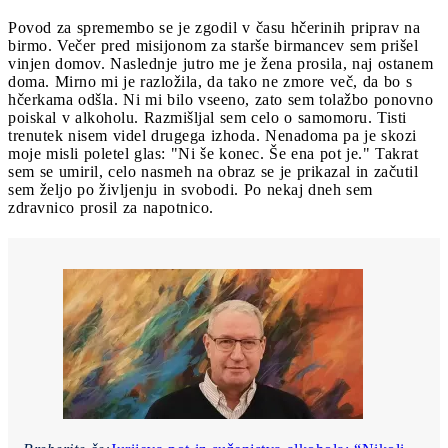
Povod za spremembo se je zgodil v času hčerinih priprav na
birmo. Večer pred misijonom za starše birmancev sem prišel
vinjen domov. Naslednje jutro me je žena prosila, naj ostanem
doma. Mirno mi je razložila, da tako ne zmore več, da bo s
hčerkama odšla. Ni mi bilo vseeno, zato sem tolažbo ponovno
poiskal v alkoholu. Razmišljal sem celo o samomoru. Tisti
trenutek nisem videl drugega izhoda. Nenadoma pa je skozi
moje misli poletel glas: "Ni še konec. Še ena pot je." Takrat
sem se umiril, celo nasmeh na obraz se je prikazal in začutil
sem željo po življenju in svobodi. Po nekaj dneh sem
zdravnico prosil za napotnico.