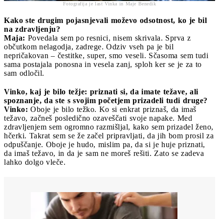
Fotografija je last Vinka in Maje Benedik
Kako ste drugim pojasnjevali moževo odsotnost, ko je bil
na zdravljenju?
Maja:
Povedala sem po resnici, nisem skrivala. Sprva z
občutkom nelagodja, zadrege. Odziv vseh pa je bil
nepričakovan – čestitke, super, smo veseli. Sčasoma sem tudi
sama postajala ponosna in vesela zanj, sploh ker se je za to
sam odločil.
Vinko, kaj je bilo težje: priznati si, da imate težave, ali
spoznanje, da ste s svojim početjem prizadeli tudi druge?
Vinko:
Oboje je bilo težko. Ko si enkrat priznaš, da imaš
težavo, začneš posledično ozaveščati svoje napake. Med
zdravljenjem sem ogromno razmišljal, kako sem prizadel ženo,
hčerki. Takrat sem se že začel pripravljati, da jih bom prosil za
odpuščanje. Oboje je hudo, mislim pa, da si je huje priznati,
da imaš težavo, in da je sam ne moreš rešiti. Zato se zadeva
lahko dolgo vleče.