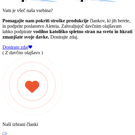
Vam je všeč naša vsebina?
Pomagajte nam pokriti stroške produkcije
člankov, ki jih berete,
in podprite poslanstvo Aleteia. Zahvaljujoč davčnim olajšavam
lahko podpirate
vodilno katoliško spletno stran na svetu in hkrati
zmanjšate svoje davke.
Donirajte zdaj.
Doniram zdaj
( Z davčno olajšavo )
Naši izbrani članki