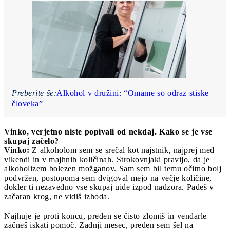
Preberite še:
Alkohol v družini: “Omame so odraz stiske
človeka”
Vinko, verjetno niste popivali od nekdaj. Kako se je vse
skupaj začelo?
Vinko:
Z alkoholom sem se srečal kot najstnik, najprej med
vikendi in v majhnih količinah. Strokovnjaki pravijo, da je
alkoholizem bolezen možganov. Sam sem bil temu očitno bolj
podvržen, postopoma sem dvigoval mejo na večje količine,
dokler ti nezavedno vse skupaj uide izpod nadzora. Padeš v
začaran krog, ne vidiš izhoda.
Najhuje je proti koncu, preden se čisto zlomiš in vendarle
začneš iskati pomoč. Zadnji mesec, preden sem šel na