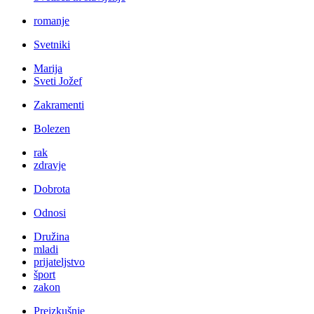
romanje
Svetniki
Marija
Sveti Jožef
Zakramenti
Bolezen
rak
zdravje
Dobrota
Odnosi
Družina
mladi
prijateljstvo
šport
zakon
Preizkušnje