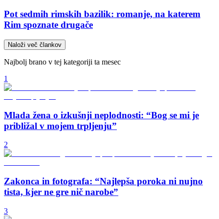
Pot sedmih rimskih bazilik: romanje, na katerem
Rim spoznate drugače
Naloži več člankov
Najbolj brano v tej kategoriji ta mesec
1
Mlada žena o izkušnji neplodnosti: “Bog se mi je
približal v mojem trpljenju”
2
Zakonca in fotografa: “Najlepša poroka ni nujno
tista, kjer ne gre nič narobe”
3