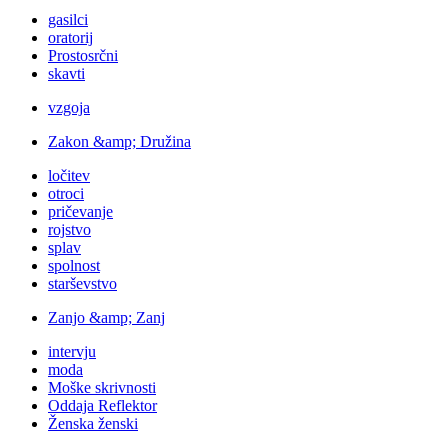
gasilci
oratorij
Prostosrčni
skavti
vzgoja
Zakon &amp; Družina
ločitev
otroci
pričevanje
rojstvo
splav
spolnost
starševstvo
Zanjo &amp; Zanj
intervju
moda
Moške skrivnosti
Oddaja Reflektor
Ženska ženski