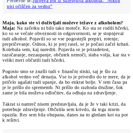
Preberite še:
Jurijeva pot iz suženjstva alkohola: “Nikoli
nisi očiščen za vedno”
Maja, kako ste vi doživljali moževe težave z alkoholom?
Maja:
Na začetku ni bilo tako moteče. Ko sta se rodili hčerki,
ko so se večale obveznosti in odgovornosti, se je stopnjeval
tudi alkohol. Pojavili so se vse pogostejši prepiri, rotenje,
prepričevanje. Odnos, ki je prej rasel, se je počasi začel krhati.
Kolebala sem, kaj narediti. Pojavila se je prizadetost,
razočaranje, nezaupanje, občutek nemoči, slaba volja, kar sta v
veliki meri občutili tudi hčerki.
Pogosto smo se znašli tudi v finančni stiski, saj je šlo za
alkohol vedno več denarja. Vse to je privedlo do te mere, da je
pričelo ugašati tudi upanje, da bo enkrat bolje. V tem času pa
je le prišlo do sprememb. Ni prišlo do razhoda družine, šok
zame je bila moževa odločitev, da odhaja na zdravljenje.
Takrat si namreč nisem predstavljala, da je že v taki krizi, da
potrebuje zdravljenje. Občutila sem krivdo, da tega nisem
opazila. Res sem bila obupana, danes na to gledam kot na pot
k rešitvi.