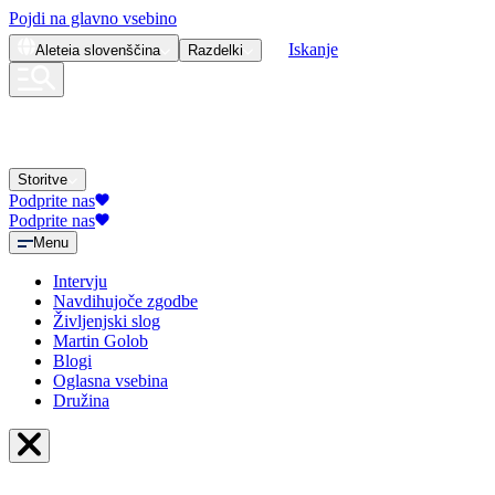
Pojdi na glavno vsebino
Iskanje
Aleteia
slovenščina
Razdelki
Storitve
Podprite nas
Podprite nas
Menu
Intervju
Navdihujoče zgodbe
Življenjski slog
Martin Golob
Blogi
Oglasna vsebina
Družina