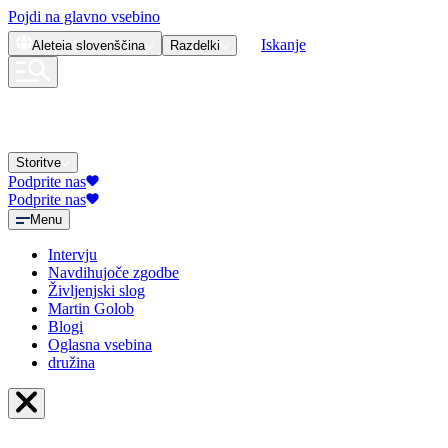
Pojdi na glavno vsebino
Iskanje
Aleteia
slovenščina
Razdelki
Storitve
Podprite nas
Podprite nas
Menu
Intervju
Navdihujoče zgodbe
Življenjski slog
Martin Golob
Blogi
Oglasna vsebina
družina