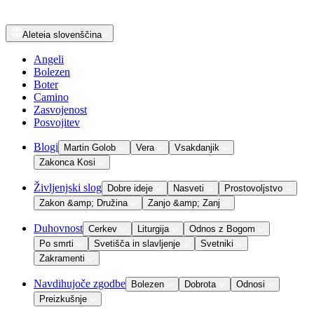
Aleteia
slovenščina
Angeli
Bolezen
Boter
Camino
Zasvojenost
Posvojitev
Blogi
Martin Golob
Vera
Vsakdanjik
Zakonca Kosi
Življenjski slog
Dobre ideje
Nasveti
Prostovoljstvo
Zakon &amp; Družina
Zanjo &amp; Zanj
Duhovnost
Cerkev
Liturgija
Odnos z Bogom
Po smrti
Svetišča in slavljenje
Svetniki
Zakramenti
Navdihujoče zgodbe
Bolezen
Dobrota
Odnosi
Preizkušnje