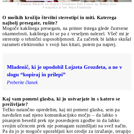
Z bratom Blažem na stojnici Glasbene hiše Čonce na Ritmu srca.
Fotografija je last Nejca Podobnika
O moških krožijo številni stereotipi in miti. Katerega
najbolj presegate, rušite?
Mogoče kakšnega presegam, na primer tistega glede čustvene
okamnelosti, kakšnega bi se pa z veseljem nalezel. Všeč mi je
stereotip o tehnični usposobljenosti. Za začetek bi lahko skušal
razumeti elektroniko v svoji bas kitari, potem pa naprej.
Mladenič, ki je upodobil Lojzeta Grozdeta, a ne v
slogu “kopiraj in prilepi”
Preberite članek
Kaj vam pomeni glasba, ki jo ustvarjate in s katero se
preživljate?
Težko natančno opredelim, kaj mi pomeni glasba, sem pa
navdušen nad njeno komunikacijsko močjo – da lahko s
pisanjem besedil prek nje posredujem zgodbe in da lahko
svojim učencem prek nje pomagam razmišljati na svež način.
Pa da jo je mogoče uporabljati kot orodje za izražanje, terapijo