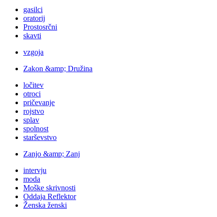
gasilci
oratorij
Prostosrčni
skavti
vzgoja
Zakon &amp; Družina
ločitev
otroci
pričevanje
rojstvo
splav
spolnost
starševstvo
Zanjo &amp; Zanj
intervju
moda
Moške skrivnosti
Oddaja Reflektor
Ženska ženski