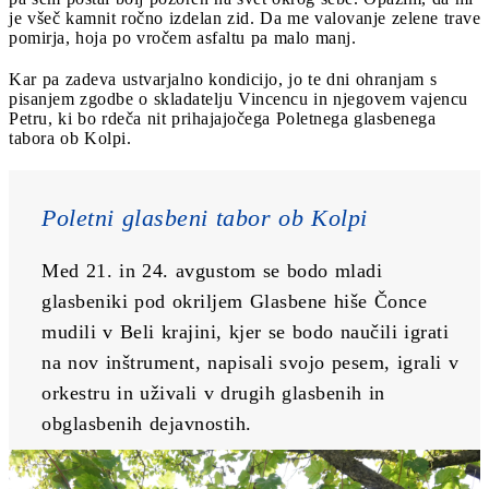
je všeč kamnit ročno izdelan zid. Da me valovanje zelene trave
pomirja, hoja po vročem asfaltu pa malo manj.
Kar pa zadeva ustvarjalno kondicijo, jo te dni ohranjam s
pisanjem zgodbe o skladatelju Vincencu in njegovem vajencu
Petru, ki bo rdeča nit prihajajočega Poletnega glasbenega
tabora ob Kolpi.
Poletni glasbeni tabor ob Kolpi
Med 21. in 24. avgustom se bodo mladi 
glasbeniki pod okriljem Glasbene hiše Čonce 
mudili v Beli krajini, kjer se bodo naučili igrati 
na nov inštrument, napisali svojo pesem, igrali v 
orkestru in uživali v drugih glasbenih in 
obglasbenih dejavnostih. 