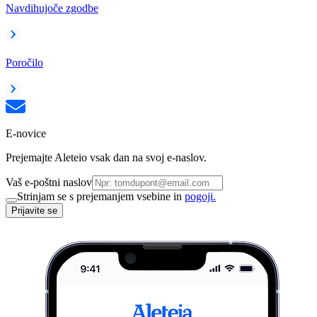
Navdihujoče zgodbe
Poročilo
E-novice
Prejemajte Aleteio vsak dan na svoj e-naslov.
Vaš e-poštni naslov
Strinjam se s prejemanjem vsebine in
pogoji.
Prijavite se