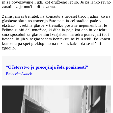
in za povezovanje ljudi, kot družbeno lepilo. Je pa lahko ravno
zaradi svoje moči tudi nevarna.
Zamišljam si trenutek na koncertu s trideset tisoč ljudmi, ko na
glasbeno skupino usmerijo žaromete in cel stadion pade v
ekstazo – vsebina glasbe v trenutku postane nepomembna, le
želimo si biti del množice, ki diha in poje kot eno in v afektu
smo sposobni za glasbenim izvajalcem na odru ponavljati tudi
besede, ki jih v neglasbenem kontekstu ne bi izrekli. Po koncu
koncerta pa spet preklopimo na razum, kakor da se nič ni
zgodilo.
“Očetovstvo je precejšnja šola ponižnosti”
Preberite članek