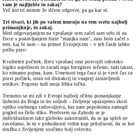
vam je najljubše in zakaj?
Več kot tri minute že iščem odgovor, pa ga kar ni.
Tri stvari, ki jih po vašem mnenju na tem svetu najbolj
primanjkuje, in zakaj.
Med odgovarjanjem na vprašanje sem začel sam sebi iti na
živce s ponavljanjem fraze "manjka nam", zato bom začel s
tem, kaj bi nam – na primer Evropejcem – v teh časih lahko
prišlo prav:
Kvaliteten počitek. Brez vprašanj smo posvojili robotsko
logiko uspešnosti in zaradi tega brezglavo tečemo, tudi takrat,
ko nimamo pojma, kam. Umetnost tega časa si je vzeti čas za
pravi počitek, stran od distrakcij in vnaprej zastavljenih
urnikov. Pogosto tudi moja šibka točka.
Trenutno se mi zdi v Evropi najbolj očitno pomanjkanje
ljubezni do Boga in do soljudi – življenje opazujemo skozi
optiko osebnega zadovoljstva, kar nam popolnoma zamegli
pogled na širšo sliko. Predvsem na Zahodu se je
individualizem tako globoko zakoreninil, da se ga sploh ne
zavedamo, in tu v prihodnosti vidim kup priložnosti, da se kot
družba z življenjem soočimo bolj celovito.