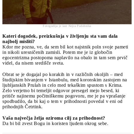
Fotografija je last Nejca Podobnika
Kateri dogodek, preizkušnja v življenju sta vam dala
najbolj misliti?
Kdor me pozna, ve, da sem bil kot najstnik poln svoje pameti
in nikoli uresničenih zamisli. Potem me je iz globočin
egocentrizma postopoma naplavilo na obalo in tam sem prvič
videl, da nisem središče sveta.
Obrat se je dogajal po korakih in v različnih okoljih – med
študijskim bivanjem v Istanbulu, med koronskim zastojem na
ljubljanskih Prulah in celo med tekaškim spustom s Krima.
Zelo verjetno bi temeljit odgovor presegel mejo besed, ki
pritiče najinemu počitniškemu pogovoru, me je pa vprašanje
spodbudilo, da bi kaj o tem v prihodnosti povedal v eni od
prihodnjih Četrtink.
Vaša največja želja oziroma cilj za prihodnost?
Da bi bil zvest Bogu in koristen ljudem okrog sebe.