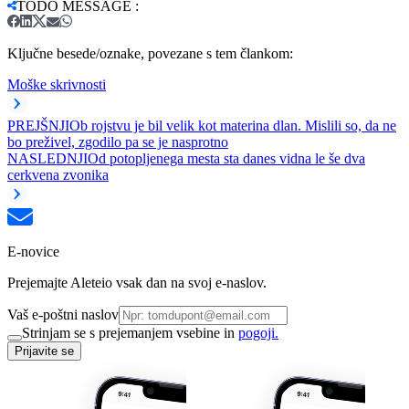
TODO MESSAGE
:
Ključne besede/oznake, povezane s tem člankom:
Moške skrivnosti
PREJŠNJI
Ob rojstvu je bil velik kot materina dlan. Mislili so, da ne
bo preživel, zgodilo pa se je nasprotno
NASLEDNJI
Od potopljenega mesta sta danes vidna le še dva
cerkvena zvonika
E-novice
Prejemajte Aleteio vsak dan na svoj e-naslov.
Vaš e-poštni naslov
Strinjam se s prejemanjem vsebine in
pogoji.
Prijavite se