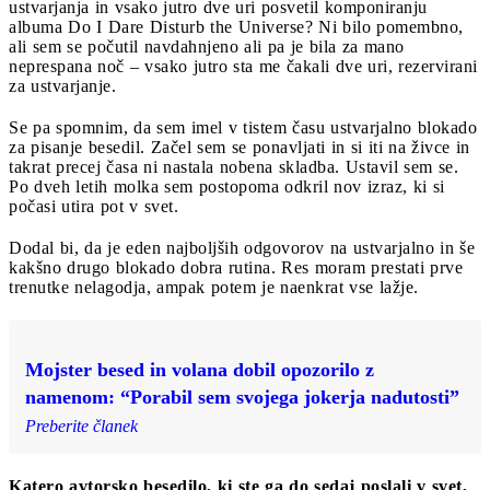
ustvarjanja in vsako jutro dve uri posvetil komponiranju
albuma Do I Dare Disturb the Universe? Ni bilo pomembno,
ali sem se počutil navdahnjeno ali pa je bila za mano
neprespana noč – vsako jutro sta me čakali dve uri, rezervirani
za ustvarjanje.
Se pa spomnim, da sem imel v tistem času ustvarjalno blokado
za pisanje besedil. Začel sem se ponavljati in si iti na živce in
takrat precej časa ni nastala nobena skladba. Ustavil sem se.
Po dveh letih molka sem postopoma odkril nov izraz, ki si
počasi utira pot v svet.
Dodal bi, da je eden najboljših odgovorov na ustvarjalno in še
kakšno drugo blokado dobra rutina. Res moram prestati prve
trenutke nelagodja, ampak potem je naenkrat vse lažje.
Mojster besed in volana dobil opozorilo z
namenom: “Porabil sem svojega jokerja nadutosti”
Preberite članek
Katero avtorsko besedilo, ki ste ga do sedaj poslali v svet,