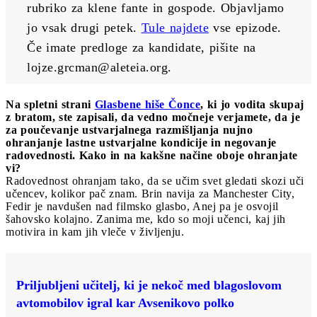
rubriko za klene fante in gospode. Objavljamo 
jo vsak drugi petek. 
Tule najdete
 vse epizode. 
Če imate predloge za kandidate, pišite na 
lojze.grcman@aleteia.org
.
Na spletni strani
Glasbene hiše Čonce
, ki jo vodita skupaj
z bratom, ste zapisali, da vedno močneje verjamete, da je
za poučevanje ustvarjalnega razmišljanja nujno
ohranjanje lastne ustvarjalne kondicije in negovanje
radovednosti. Kako in na kakšne načine oboje ohranjate
vi?
Radovednost ohranjam tako, da se učim svet gledati skozi uči
učencev, kolikor pač znam. Brin navija za Manchester City,
Fedir je navdušen nad filmsko glasbo, Anej pa je osvojil
šahovsko kolajno. Zanima me, kdo so moji učenci, kaj jih
motivira in kam jih vleče v življenju.
Priljubljeni učitelj, ki je nekoč med blagoslovom
avtomobilov igral kar Avsenikovo polko