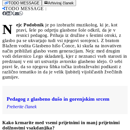
TODO MESSAGE
Arhiviraj članek
TODO MESSAGE
:
N
ejc Podobnik
je po izobrazbi muzikolog, ki je, kot
pravi, šele po odprtju glasbene šole odkril, da je v
resnici pedagog. Prihaja iz družine s šestimi otroki, z
glasbo pa se ukvarjajo tudi vsi njegovi sorojenci. Z bratom
Blažem vodita Glasbeno hišo Čonce, ki skuša na inovativen
način približati glasbo vsem generacijam. Nejc med drugim
vodi delavnico Lego skladatelj, kjer z neznanci vseh starosti in
predznanj v eni uri ustvarijo avtorsko glasbeno idejo. O sebi
pravi še, da so njegova šibka točka izobraževalni podkasti z
različno tematiko in da je velik ljubitelj vijoličastih žvečilnih
gumijev.
Pedagog z glasbeno dušo in gorenjskim srcem
Preberite članek
Kako krmarite med vsemi prijetnimi in manj prijetnimi
dolžnostmi vsakdanjika?