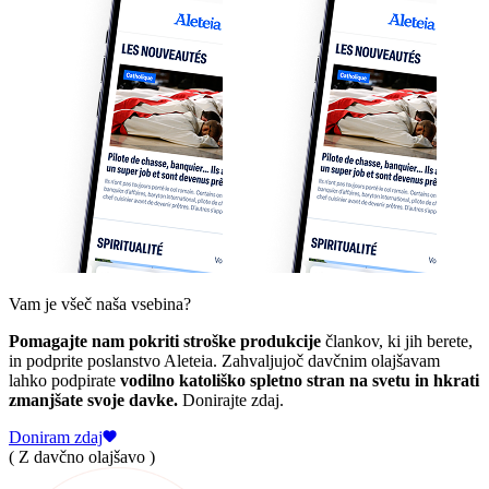
Vam je všeč naša vsebina?
Pomagajte nam pokriti stroške produkcije
člankov, ki jih berete,
in podprite poslanstvo Aleteia. Zahvaljujoč davčnim olajšavam
lahko podpirate
vodilno katoliško spletno stran na svetu in hkrati
zmanjšate svoje davke.
Donirajte zdaj.
Doniram zdaj
( Z davčno olajšavo )