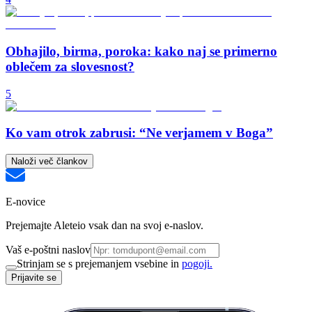
Obhajilo, birma, poroka: kako naj se primerno
oblečem za slovesnost?
5
Ko vam otrok zabrusi: “Ne verjamem v Boga”
Naloži več člankov
E-novice
Prejemajte Aleteio vsak dan na svoj e-naslov.
Vaš e-poštni naslov
Strinjam se s prejemanjem vsebine in
pogoji.
Prijavite se