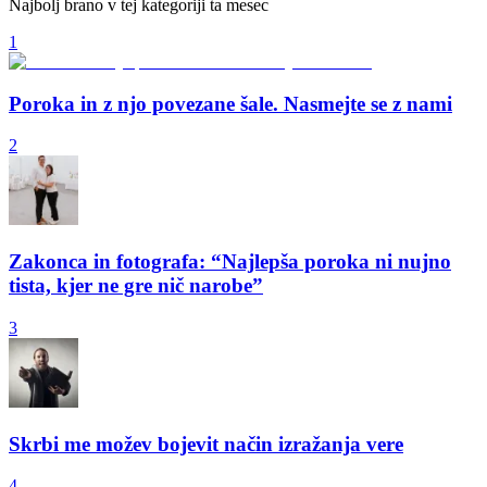
Najbolj brano v tej kategoriji ta mesec
1
Poroka in z njo povezane šale. Nasmejte se z nami
2
Zakonca in fotografa: “Najlepša poroka ni nujno
tista, kjer ne gre nič narobe”
3
Skrbi me možev bojevit način izražanja vere
4