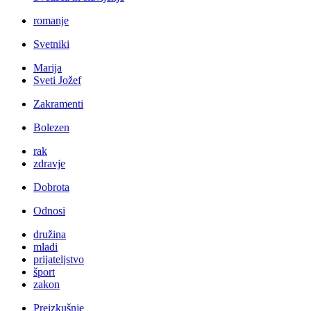
romanje
Svetniki
Marija
Sveti Jožef
Zakramenti
Bolezen
rak
zdravje
Dobrota
Odnosi
družina
mladi
prijateljstvo
šport
zakon
Preizkušnje