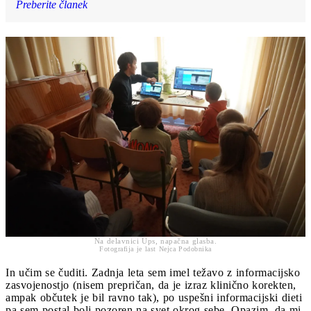
Preberite članek
Na delavnici Ups, napačna glasba.
Fotografija je last Nejca Podobnika
In učim se čuditi. Zadnja leta sem imel težavo z informacijsko
zasvojenostjo (nisem prepričan, da je izraz klinično korekten,
ampak občutek je bil ravno tak), po uspešni informacijski dieti
pa sem postal bolj pozoren na svet okrog sebe. Opazim, da mi