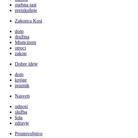
osebna rast
preizkušnje
Zakonca Kosi
dom
družina
Misticizem
otroci
zakon
Dobre ideje
dom
knjige
praznik
Nasveti
odnosi
služba
šola
zdravje
Prostovoljstvo