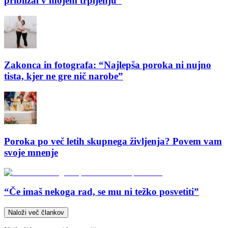
približal v mojem trpljenju”
Zakonca in fotografa: “Najlepša poroka ni nujno
tista, kjer ne gre nič narobe”
Poroka po več letih skupnega življenja? Povem vam
svoje mnenje
“Če imaš nekoga rad, se mu ni težko posvetiti”
Naloži več člankov