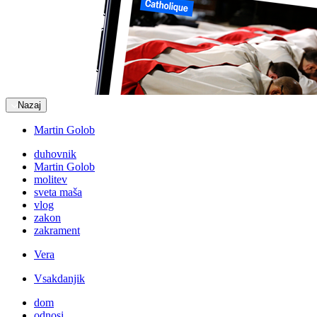
Nazaj
Martin Golob
duhovnik
Martin Golob
molitev
sveta maša
vlog
zakon
zakrament
Vera
Vsakdanjik
dom
odnosi