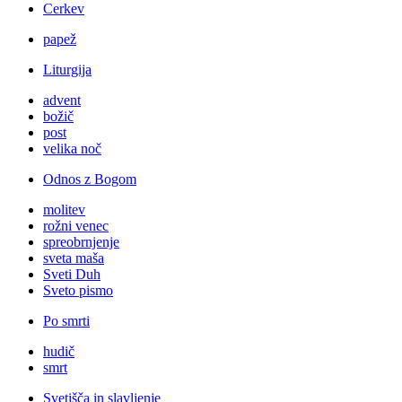
Cerkev
papež
Liturgija
advent
božič
post
velika noč
Odnos z Bogom
molitev
rožni venec
spreobrnjenje
sveta maša
Sveti Duh
Sveto pismo
Po smrti
hudič
smrt
Svetišča in slavljenje