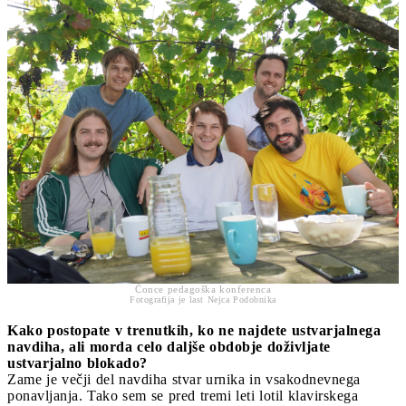
Čonce pedagoška konferenca
Fotografija je last Nejca Podobnika
Kako postopate v trenutkih, ko ne najdete ustvarjalnega
navdiha, ali morda celo daljše obdobje doživljate
ustvarjalno blokado?
Zame je večji del navdiha stvar urnika in vsakodnevnega
ponavljanja. Tako sem se pred tremi leti lotil klavirskega