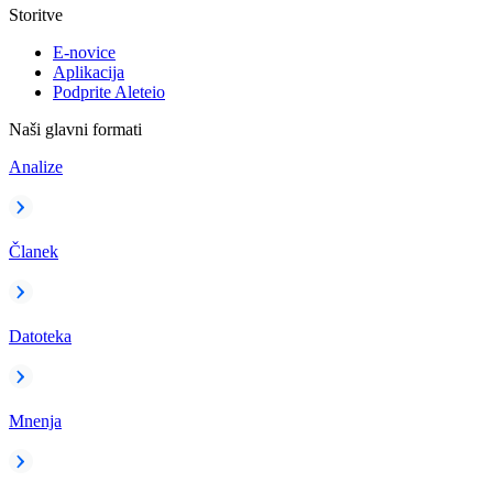
Storitve
E-novice
Aplikacija
Podprite Aleteio
Naši glavni formati
Analize
Članek
Datoteka
Mnenja