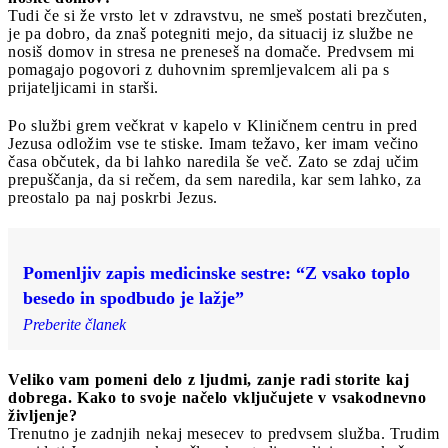
Tudi če si že vrsto let v zdravstvu, ne smeš postati brezčuten,
je pa dobro, da znaš potegniti mejo, da situacij iz službe ne
nosiš domov in stresa ne preneseš na domače. Predvsem mi
pomagajo pogovori z duhovnim spremljevalcem ali pa s
prijateljicami in starši.
Po službi grem večkrat v kapelo v Kliničnem centru in pred
Jezusa odložim vse te stiske. Imam težavo, ker imam večino
časa občutek, da bi lahko naredila še več. Zato se zdaj učim
prepuščanja, da si rečem, da sem naredila, kar sem lahko, za
preostalo pa naj poskrbi Jezus.
Pomenljiv zapis medicinske sestre: “Z vsako toplo
besedo in spodbudo je lažje”
Preberite članek
Veliko vam pomeni delo z ljudmi, zanje radi storite kaj
dobrega. Kako to svoje načelo vključujete v vsakodnevno
življenje?
Trenutno je zadnjih nekaj mesecev to predvsem služba. Trudim