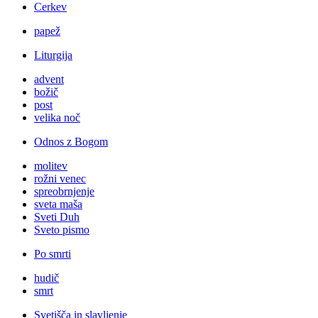
Cerkev
papež
Liturgija
advent
božič
post
velika noč
Odnos z Bogom
molitev
rožni venec
spreobrnjenje
sveta maša
Sveti Duh
Sveto pismo
Po smrti
hudič
smrt
Svetišča in slavljenje