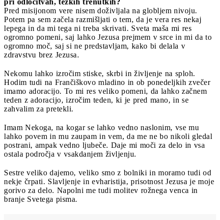
pri odločitvah, težkih trenutkih?
Pred misijonom vere nisem doživljala na globljem nivoju.
Potem pa sem začela razmišljati o tem, da je vera res nekaj
lepega in da mi tega ni treba skrivati. Sveta maša mi res
ogromno pomeni, saj lahko Jezusa prejmem v srce in mi da to
ogromno moč, saj si ne predstavljam, kako bi delala v
zdravstvu brez Jezusa.
Nekomu lahko izročim stiske, skrbi in življenje na sploh.
Hodim tudi na Frančiškovo mladino in ob ponedeljkih zvečer
imamo adoracijo. To mi res veliko pomeni, da lahko začnem
teden z adoracijo, izročim teden, ki je pred mano, in se
zahvalim za pretekli.
Imam Nekoga, na kogar se lahko vedno naslonim, vse mu
lahko povem in mu zaupam in vem, da me ne bo nikoli gledal
postrani, ampak vedno ljubeče. Daje mi moči za delo in vsa
ostala področja v vsakdanjem življenju.
Sestre veliko dajemo, veliko smo z bolniki in moramo tudi od
nekje črpati. Slavljenje in evharistija, prisotnost Jezusa je moje
gorivo za delo. Napolni me tudi molitev rožnega venca in
branje Svetega pisma.