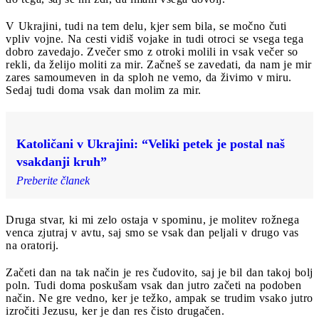
V Ukrajini, tudi na tem delu, kjer sem bila, se močno čuti
vpliv vojne. Na cesti vidiš vojake in tudi otroci se vsega tega
dobro zavedajo. Zvečer smo z otroki molili in vsak večer so
rekli, da želijo moliti za mir. Začneš se zavedati, da nam je mir
zares samoumeven in da sploh ne vemo, da živimo v miru.
Sedaj tudi doma vsak dan molim za mir.
Katoličani v Ukrajini: “Veliki petek je postal naš
vsakdanji kruh”
Preberite članek
Druga stvar, ki mi zelo ostaja v spominu, je molitev rožnega
venca zjutraj v avtu, saj smo se vsak dan peljali v drugo vas
na oratorij.
Začeti dan na tak način je res čudovito, saj je bil dan takoj bolj
poln. Tudi doma poskušam vsak dan jutro začeti na podoben
način. Ne gre vedno, ker je težko, ampak se trudim vsako jutro
izročiti Jezusu, ker je dan res čisto drugačen.