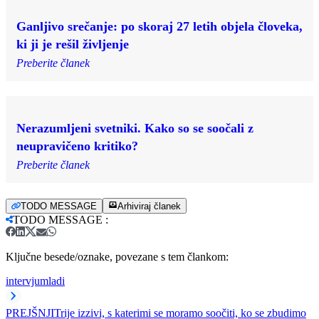
Ganljivo srečanje: po skoraj 27 letih objela človeka,
ki ji je rešil življenje
Preberite članek
Nerazumljeni svetniki. Kako so se soočali z
neupravičeno kritiko?
Preberite članek
TODO MESSAGE
Arhiviraj članek
TODO MESSAGE
:
Ključne besede/oznake, povezane s tem člankom:
intervju
mladi
PREJŠNJI
Trije izzivi, s katerimi se moramo soočiti, ko se zbudimo