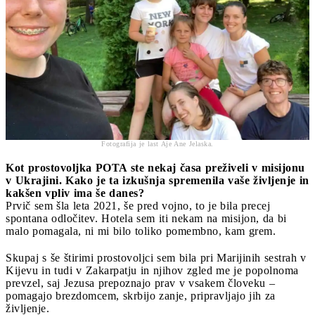
Fotografija je last Aje Ane Jelaska.
Kot prostovoljka
POTA
ste nekaj časa preživeli v misijonu
v Ukrajini. Kako je ta izkušnja spremenila vaše življenje in
kakšen vpliv ima še danes?
Prvič sem šla leta 2021, še pred vojno, to je bila precej
spontana odločitev. Hotela sem iti nekam na misijon, da bi
malo pomagala, ni mi bilo toliko pomembno, kam grem.
Skupaj s še štirimi prostovoljci sem bila pri Marijinih sestrah v
Kijevu in tudi v Zakarpatju in njihov zgled me je popolnoma
prevzel, saj Jezusa prepoznajo prav v vsakem človeku –
pomagajo brezdomcem, skrbijo zanje, pripravljajo jih za
življenje.