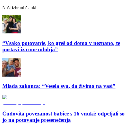
Naši izbrani članki
“Vsako potovanje, ko greš od doma v neznano, te
postavi iz cone udobja”
Mlada zakonca: “Vesela sva, da živimo na vasi”
Čudovita povezanost babice s 16 vnuki: odpeljali so
jo na potovanje presenečenja