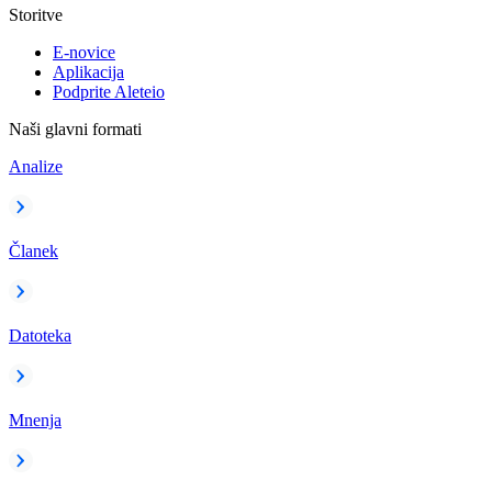
Storitve
E-novice
Aplikacija
Podprite Aleteio
Naši glavni formati
Analize
Članek
Datoteka
Mnenja