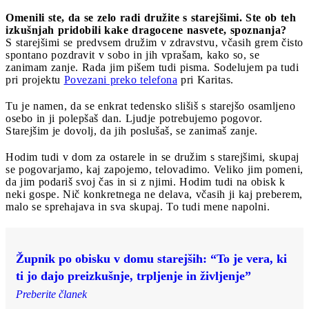
Omenili ste, da se zelo radi družite s starejšimi. Ste ob teh
izkušnjah pridobili kake dragocene nasvete, spoznanja?
S starejšimi se predvsem družim v zdravstvu, včasih grem čisto
spontano pozdravit v sobo in jih vprašam, kako so, se
zanimam zanje. Rada jim pišem tudi pisma. Sodelujem pa tudi
pri projektu
Povezani preko telefona
pri Karitas.
Tu je namen, da se enkrat tedensko slišiš s starejšo osamljeno
osebo in ji polepšaš dan. Ljudje potrebujemo pogovor.
Starejšim je dovolj, da jih poslušaš, se zanimaš zanje.
Hodim tudi v dom za ostarele in se družim s starejšimi, skupaj
se pogovarjamo, kaj zapojemo, telovadimo. Veliko jim pomeni,
da jim podariš svoj čas in si z njimi. Hodim tudi na obisk k
neki gospe. Nič konkretnega ne delava, včasih ji kaj preberem,
malo se sprehajava in sva skupaj. To tudi mene napolni.
Župnik po obisku v domu starejših: “To je vera, ki
ti jo dajo preizkušnje, trpljenje in življenje”
Preberite članek