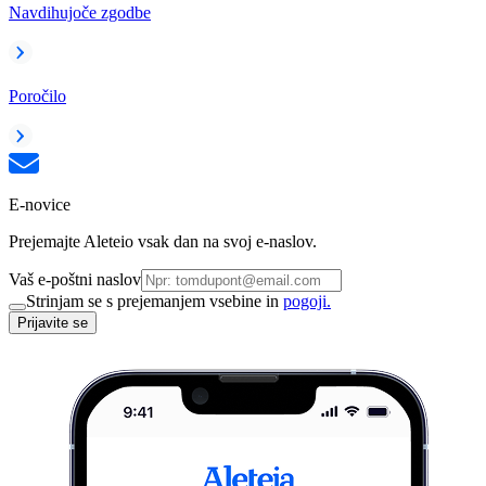
Navdihujoče zgodbe
Poročilo
E-novice
Prejemajte Aleteio vsak dan na svoj e-naslov.
Vaš e-poštni naslov
Strinjam se s prejemanjem vsebine in
pogoji.
Prijavite se