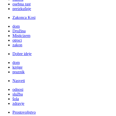
osebna rast
preizkušnje
Zakonca Kosi
dom
Družina
Misticizem
otroci
zakon
Dobre ideje
dom
knjige
praznik
Nasveti
odnosi
služba
šola
zdravje
Prostovoljstvo