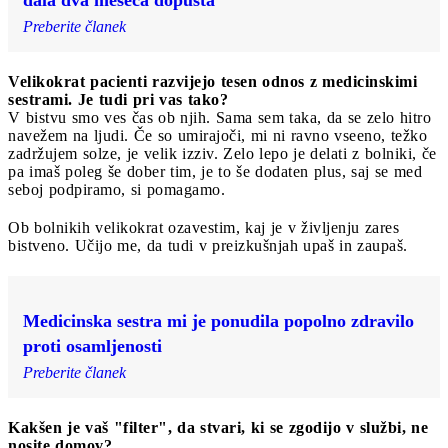
Preberite članek
Velikokrat pacienti razvijejo tesen odnos z medicinskimi
sestrami. Je tudi pri vas tako?
V bistvu smo ves čas ob njih. Sama sem taka, da se zelo hitro
navežem na ljudi. Če so umirajoči, mi ni ravno vseeno, težko
zadržujem solze, je velik izziv. Zelo lepo je delati z bolniki, če
pa imaš poleg še dober tim, je to še dodaten plus, saj se med
seboj podpiramo, si pomagamo.
Ob bolnikih velikokrat ozavestim, kaj je v življenju zares
bistveno. Učijo me, da tudi v preizkušnjah upaš in zaupaš.
Medicinska sestra mi je ponudila popolno zdravilo
proti osamljenosti
Preberite članek
Kakšen je vaš "filter", da stvari, ki se zgodijo v službi, ne
nosite domov?