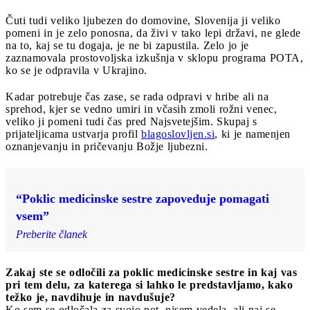
Čuti tudi veliko ljubezen do domovine, Slovenija ji veliko
pomeni in je zelo ponosna, da živi v tako lepi državi, ne glede
na to, kaj se tu dogaja, je ne bi zapustila. Zelo jo je
zaznamovala prostovoljska izkušnja v sklopu programa POTA,
ko se je odpravila v Ukrajino.
Kadar potrebuje čas zase, se rada odpravi v hribe ali na
sprehod, kjer se vedno umiri in včasih zmoli rožni venec,
veliko ji pomeni tudi čas pred Najsvetejšim. Skupaj s
prijateljicama ustvarja profil
blagoslovljen.si
, ki je namenjen
oznanjevanju in pričevanju Božje ljubezni.
“Poklic medicinske sestre zapoveduje pomagati
vsem”
Preberite članek
Zakaj ste se odločili za poklic medicinske sestre in kaj vas
pri tem delu, za katerega si lahko le predstavljamo, kako
težko je, navdihuje in navdušuje?
Ko sem se odločala za svojo pot, nisem vedela, ali naj se