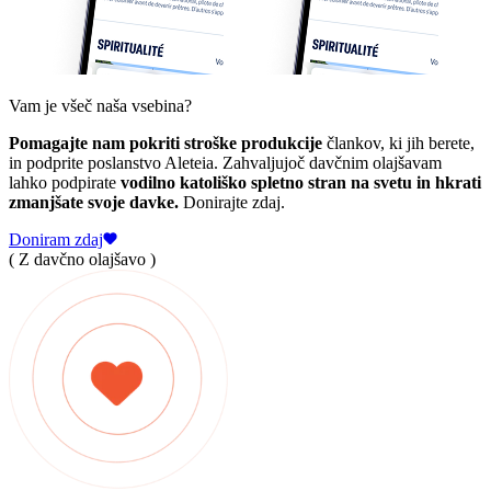
Vam je všeč naša vsebina?
Pomagajte nam pokriti stroške produkcije
člankov, ki jih berete,
in podprite poslanstvo Aleteia. Zahvaljujoč davčnim olajšavam
lahko podpirate
vodilno katoliško spletno stran na svetu in hkrati
zmanjšate svoje davke.
Donirajte zdaj.
Doniram zdaj
( Z davčno olajšavo )