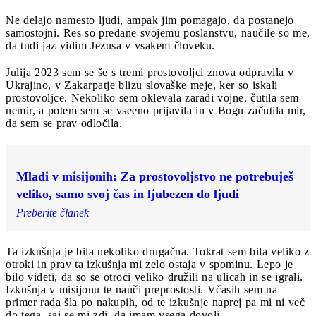
Ne delajo namesto ljudi, ampak jim pomagajo, da postanejo
samostojni. Res so predane svojemu poslanstvu, naučile so me,
da tudi jaz vidim Jezusa v vsakem človeku.
Julija 2023 sem se še s tremi prostovoljci znova odpravila v
Ukrajino, v Zakarpatje blizu slovaške meje, ker so iskali
prostovoljce. Nekoliko sem oklevala zaradi vojne, čutila sem
nemir, a potem sem se vseeno prijavila in v Bogu začutila mir,
da sem se prav odločila.
Mladi v misijonih: Za prostovoljstvo ne potrebuješ
veliko, samo svoj čas in ljubezen do ljudi
Preberite članek
Ta izkušnja je bila nekoliko drugačna. Tokrat sem bila veliko z
otroki in prav ta izkušnja mi zelo ostaja v spominu. Lepo je
bilo videti, da so se otroci veliko družili na ulicah in se igrali.
Izkušnja v misijonu te nauči preprostosti. Včasih sem na
primer rada šla po nakupih, od te izkušnje naprej pa mi ni več
do tega, saj se mi zdi, da imam vsega dovolj.