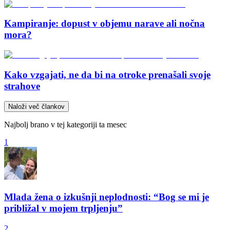
Kampiranje: dopust v objemu narave ali nočna
mora?
Kako vzgajati, ne da bi na otroke prenašali svoje
strahove
Naloži več člankov
Najbolj brano v tej kategoriji ta mesec
1
Mlada žena o izkušnji neplodnosti: “Bog se mi je
približal v mojem trpljenju”
2