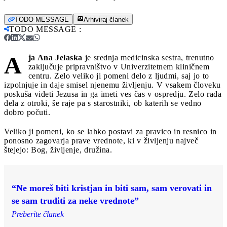
TODO MESSAGE
Arhiviraj članek
TODO MESSAGE
:
A
ja Ana Jelaska
je srednja medicinska sestra, trenutno
zaključuje pripravništvo v Univerzitetnem kliničnem
centru. Zelo veliko ji pomeni delo z ljudmi, saj jo to
izpolnjuje in daje smisel njenemu življenju. V vsakem človeku
poskuša videti Jezusa in ga imeti ves čas v ospredju. Zelo rada
dela z otroki, še raje pa s starostniki, ob katerih se vedno
dobro počuti.
Veliko ji pomeni, ko se lahko postavi za pravico in resnico in
ponosno zagovarja prave vrednote, ki v življenju največ
štejejo: Bog, življenje, družina.
“Ne moreš biti kristjan in biti sam, sam verovati in
se sam truditi za neke vrednote”
Preberite članek