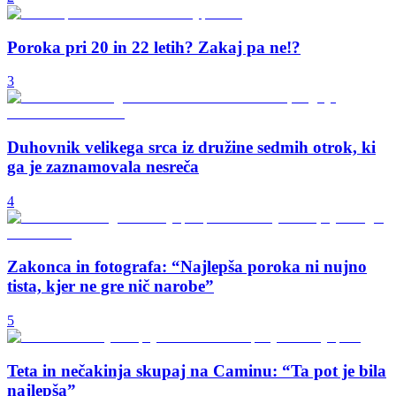
Poroka pri 20 in 22 letih? Zakaj pa ne!?
3
Duhovnik velikega srca iz družine sedmih otrok, ki
ga je zaznamovala nesreča
4
Zakonca in fotografa: “Najlepša poroka ni nujno
tista, kjer ne gre nič narobe”
5
Teta in nečakinja skupaj na Caminu: “Ta pot je bila
najlepša”