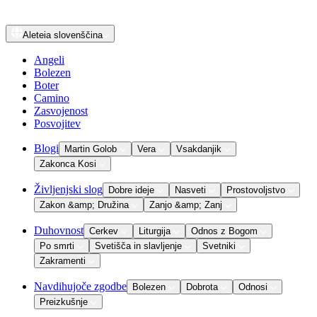
Aleteia
slovenščina
Angeli
Bolezen
Boter
Camino
Zasvojenost
Posvojitev
Blogi
Martin Golob
Vera
Vsakdanjik
Zakonca Kosi
Življenjski slog
Dobre ideje
Nasveti
Prostovoljstvo
Zakon &amp; Družina
Zanjo &amp; Zanj
Duhovnost
Cerkev
Liturgija
Odnos z Bogom
Po smrti
Svetišča in slavljenje
Svetniki
Zakramenti
Navdihujoče zgodbe
Bolezen
Dobrota
Odnosi
Preizkušnje