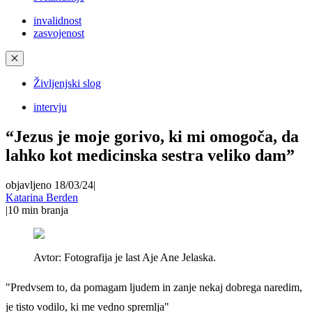
invalidnost
zasvojenost
✕
Življenjski slog
intervju
“Jezus je moje gorivo, ki mi omogoča, da
lahko kot medicinska sestra veliko dam”
objavljeno 18/03/24
|
Katarina Berden
|
10
min branja
Avtor:
Fotografija je last Aje Ane Jelaska.
"Predvsem to, da pomagam ljudem in zanje nekaj dobrega naredim,
je tisto vodilo, ki me vedno spremlja"