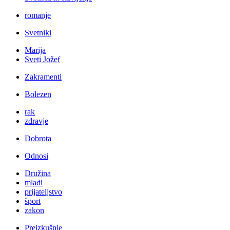
romanje
Svetniki
Marija
Sveti Jožef
Zakramenti
Bolezen
rak
zdravje
Dobrota
Odnosi
Družina
mladi
prijateljstvo
šport
zakon
Preizkušnje