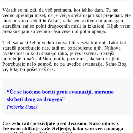
Včasih se mi zdi, da več prejmem, kot lahko dam. Tu me
vedno spremlja misel, da je večja sreča dajati kot prejemati. Ne
morem samo sedeti in čakati, rada sem aktivna in pomagam
starejšim, saj so polni dragocenih misli in izkušenj. Kljub vsem
preizkušnjam so večino časa veseli in polni upanja.
Tudi sama si želim vedno znova biti vesela kot oni. Tako kot
starejši potrebujejo nas, tudi mi potrebujemo njih. Njihova
hvaležnost in ko ti stisnejo roko, je res iskrena. Starejši
potrebujejo našo bližino, dotik, pozornost, da smo z njimi.
Potrebujejo našo pomoč, ne pa uvedbe evtanazije. Samo Bog
ve, kdaj bo prišel naš čas.
“Če se hočemo boriti proti evtanaziji, moramo
skrbeti drug za drugega”
Preberite članek
Čas zelo radi preživljate pred Jezusom. Kako odnos z
Jezusom oblikuje vaše življenje, kako vam vera pomaga