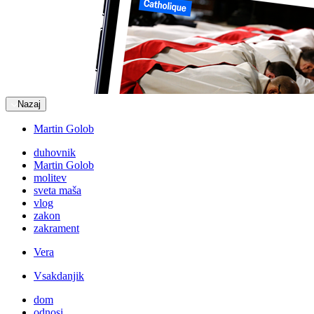
Nazaj
Martin Golob
duhovnik
Martin Golob
molitev
sveta maša
vlog
zakon
zakrament
Vera
Vsakdanjik
dom
odnosi