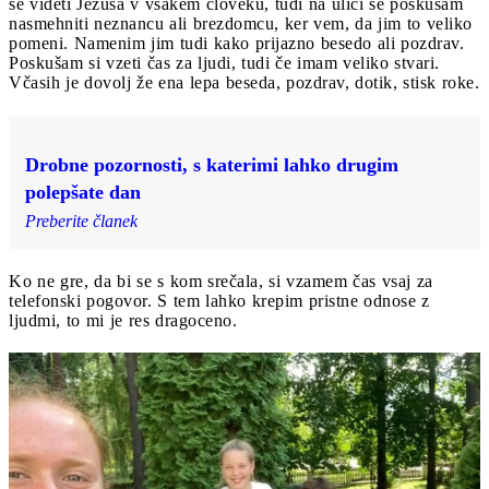
se videti Jezusa v vsakem človeku, tudi na ulici se poskušam
nasmehniti neznancu ali brezdomcu, ker vem, da jim to veliko
pomeni. Namenim jim tudi kako prijazno besedo ali pozdrav.
Poskušam si vzeti čas za ljudi, tudi če imam veliko stvari.
Včasih je dovolj že ena lepa beseda, pozdrav, dotik, stisk roke.
Drobne pozornosti, s katerimi lahko drugim
polepšate dan
Preberite članek
Ko ne gre, da bi se s kom srečala, si vzamem čas vsaj za
telefonski pogovor. S tem lahko krepim pristne odnose z
ljudmi, to mi je res dragoceno.