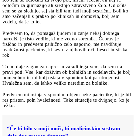
odločim za gimnazijo ali srednjo zdravstveno šolo. Odločila
sem se za slednjo, saj sta bili tam tudi moji sestrični. Bolj ko
smo začenjali s prakso po klinikah in domovih, bolj sem
vedela, da je to to.
Predvsem to, da pomagaš ljudem in zanje nekaj dobrega
narediš, je tisto vodilo, ki me vedno spremlja. Čeprav je
fizično in predvsem psihično zelo naporno, me navdihuje
hvaležnost pacientov, ki seva iz njihovih oči, besed in stiska
rok.
To mi daje zagon za naprej in zaradi tega vem, da sem na
pravi poti. Vse, kar doživim ob bolnikih in sodelavcih, je bolj
pomembno in mi bolj ostaja v spominu kot pa utrujenost.
Hvaležna sem, da lahko veliko naredim za bolnike.
Predvsem mi ostaja v spominu objem neke pacientke, ki je bil
res pristen, poln hvaležnosti. Take situacije te dvignejo, ko je
težko.
“Če bi bilo v moji moči, bi medicinskim sestram
dala dva meseca dopusta”