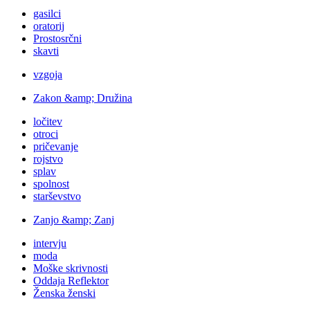
gasilci
oratorij
Prostosrčni
skavti
vzgoja
Zakon &amp; Družina
ločitev
otroci
pričevanje
rojstvo
splav
spolnost
starševstvo
Zanjo &amp; Zanj
intervju
moda
Moške skrivnosti
Oddaja Reflektor
Ženska ženski