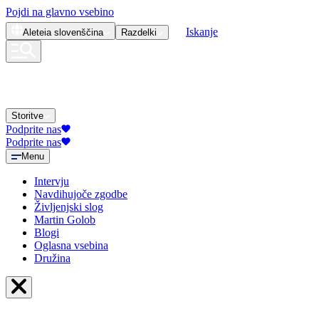
Pojdi na glavno vsebino
Iskanje
Aleteia
slovenščina
Razdelki
Storitve
Podprite nas
Podprite nas
Menu
Intervju
Navdihujoče zgodbe
Življenjski slog
Martin Golob
Blogi
Oglasna vsebina
Družina