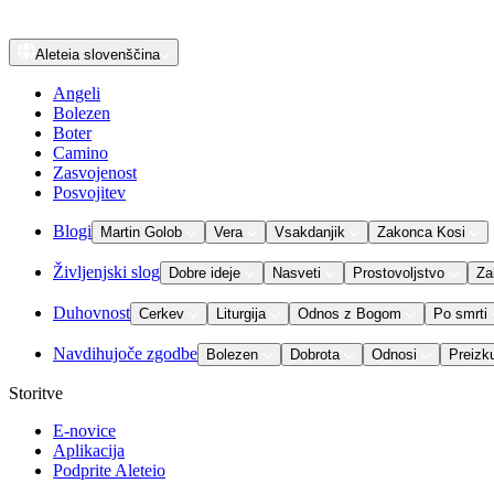
Aleteia
slovenščina
Angeli
Bolezen
Boter
Camino
Zasvojenost
Posvojitev
Blogi
Martin Golob
Vera
Vsakdanjik
Zakonca Kosi
Življenjski slog
Dobre ideje
Nasveti
Prostovoljstvo
Za
Duhovnost
Cerkev
Liturgija
Odnos z Bogom
Po smrti
Navdihujoče zgodbe
Bolezen
Dobrota
Odnosi
Preizk
Storitve
E-novice
Aplikacija
Podprite Aleteio