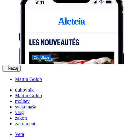
Nazaj
Martin Golob
duhovnik
Martin Golob
molitev
sveta maša
vlog
zakon
zakrament
Vera