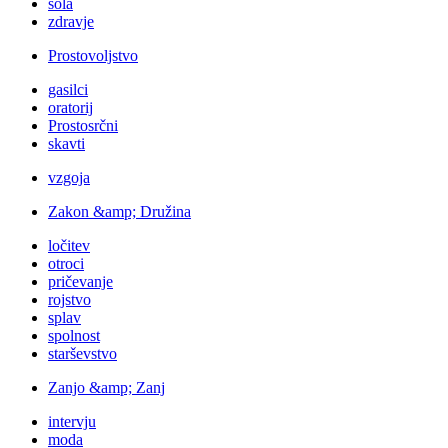
šola
zdravje
Prostovoljstvo
gasilci
oratorij
Prostosrčni
skavti
vzgoja
Zakon &amp; Družina
ločitev
otroci
pričevanje
rojstvo
splav
spolnost
starševstvo
Zanjo &amp; Zanj
intervju
moda