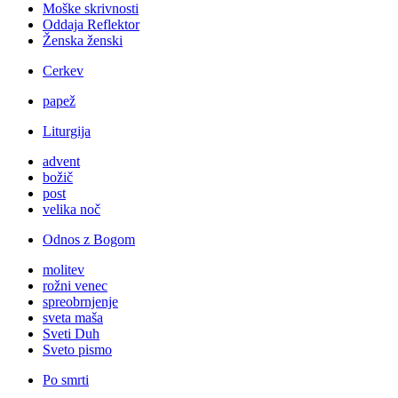
Moške skrivnosti
Oddaja Reflektor
Ženska ženski
Cerkev
papež
Liturgija
advent
božič
post
velika noč
Odnos z Bogom
molitev
rožni venec
spreobrnjenje
sveta maša
Sveti Duh
Sveto pismo
Po smrti