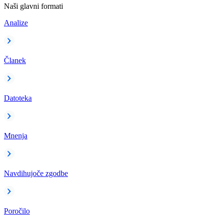
Naši glavni formati
Analize
Članek
Datoteka
Mnenja
Navdihujoče zgodbe
Poročilo