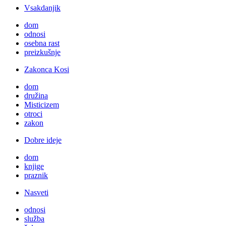
Vsakdanjik
dom
odnosi
osebna rast
preizkušnje
Zakonca Kosi
dom
družina
Misticizem
otroci
zakon
Dobre ideje
dom
knjige
praznik
Nasveti
odnosi
služba