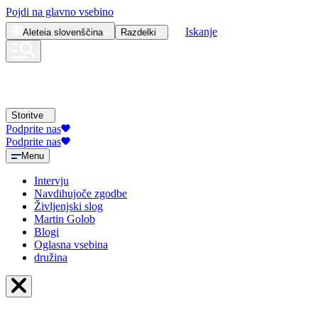
Pojdi na glavno vsebino
Iskanje
Aleteia
slovenščina
Razdelki
Storitve
Podprite nas
Podprite nas
Menu
Intervju
Navdihujoče zgodbe
Življenjski slog
Martin Golob
Blogi
Oglasna vsebina
družina