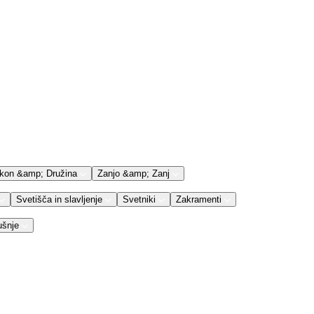
kon &amp; Družina
Zanjo &amp; Zanj
Svetišča in slavljenje
Svetniki
Zakramenti
ušnje