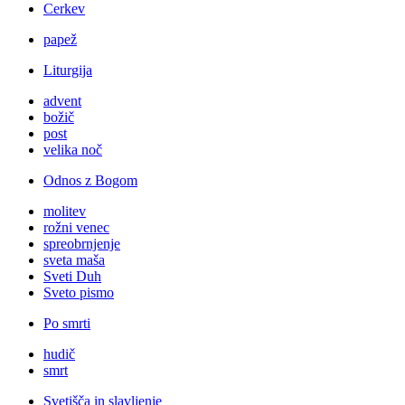
Cerkev
papež
Liturgija
advent
božič
post
velika noč
Odnos z Bogom
molitev
rožni venec
spreobrnjenje
sveta maša
Sveti Duh
Sveto pismo
Po smrti
hudič
smrt
Svetišča in slavljenje