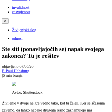
invalidnost
zasvojenost
✕
Življenjski slog
odnosi
Ste siti (ponavljajočih se) napak svojega
zakonca? Tu je rešitev
objavljeno 07/05/20
|
P. Paul Habsburg
|
6
min branja
Avtor:
Shutterstock
Življenje v dvoje ne gre vedno tako, kot bi želeli. Ker se sčasoma
zavemo, da lahko napake drugega resno zaznamujejo naš