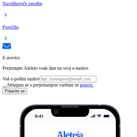
Navdihujoče zgodbe
Poročilo
E-novice
Prejemajte Aleteio vsak dan na svoj e-naslov.
Vaš e-poštni naslov
Strinjam se s prejemanjem vsebine in
pogoji.
Prijavite se