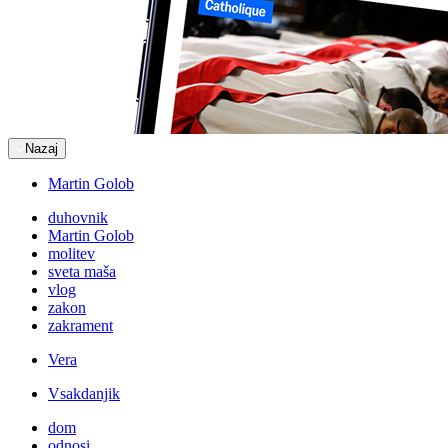
Nazaj
Martin Golob
duhovnik
Martin Golob
molitev
sveta maša
vlog
zakon
zakrament
Vera
Vsakdanjik
dom
odnosi