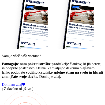
Vam je všeč naša vsebina?
Pomagajte nam pokriti stroške produkcije
člankov, ki jih berete,
in podprite poslanstvo Aleteia. Zahvaljujoč davčnim olajšavam
lahko podpirate
vodilno katoliško spletno stran na svetu in hkrati
zmanjšate svoje davke.
Donirajte zdaj.
Doniram zdaj
( Z davčno olajšavo )