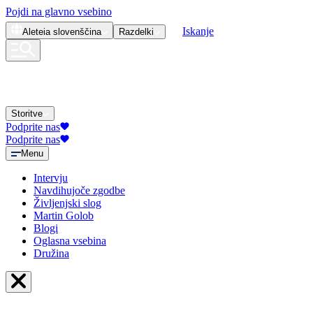
Pojdi na glavno vsebino
Iskanje
Aleteia
slovenščina
Razdelki
Storitve
Podprite nas
Podprite nas
Menu
Intervju
Navdihujoče zgodbe
Življenjski slog
Martin Golob
Blogi
Oglasna vsebina
Družina