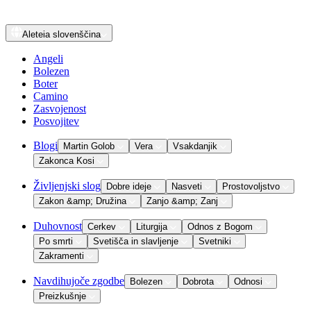
Aleteia
slovenščina
Angeli
Bolezen
Boter
Camino
Zasvojenost
Posvojitev
Blogi
Martin Golob
Vera
Vsakdanjik
Zakonca Kosi
Življenjski slog
Dobre ideje
Nasveti
Prostovoljstvo
Zakon &amp; Družina
Zanjo &amp; Zanj
Duhovnost
Cerkev
Liturgija
Odnos z Bogom
Po smrti
Svetišča in slavljenje
Svetniki
Zakramenti
Navdihujoče zgodbe
Bolezen
Dobrota
Odnosi
Preizkušnje