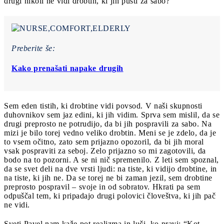
drugi nikoli ne vidi drobtin, ki jih pusti za sabo?
Preberite še:
Kako prenašati napake drugih
Sem eden tistih, ki drobtine vidi povsod. V naši skupnosti
duhovnikov sem jaz edini, ki jih vidim. Sprva sem mislil, da se
drugi preprosto ne potrudijo, da bi jih pospravili za sabo. Na
mizi je bilo torej vedno veliko drobtin. Meni se je zdelo, da je
to vsem očitno, zato sem prijazno opozoril, da bi jih moral
vsak pospraviti za seboj. Zelo prijazno so mi zagotovili, da
bodo na to pozorni. A se ni nič spremenilo. Z leti sem spoznal,
da se svet deli na dve vrsti ljudi: na tiste, ki vidijo drobtine, in
na tiste, ki jih ne. Da se torej ne bi zaman jezil, sem drobtine
preprosto pospravil – svoje in od sobratov. Hkrati pa sem
odpuščal tem, ki pripadajo drugi polovici človeštva, ki jih pač
ne vidi.
Sveti Pavel nam kaže pot realizma in luči, ko pravi: “Kot