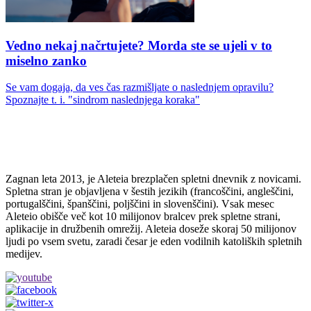
Vedno nekaj načrtujete? Morda ste se ujeli v to
miselno zanko
Se vam dogaja, da ves čas razmišljate o naslednjem opravilu?
Spoznajte t. i. "sindrom naslednjega koraka"
Zagnan leta 2013, je Aleteia brezplačen spletni dnevnik z novicami.
Spletna stran je objavljena v šestih jezikih (francoščini, angleščini,
portugalščini, španščini, poljščini in slovenščini). Vsak mesec
Aleteio obišče več kot 10 milijonov bralcev prek spletne strani,
aplikacije in družbenih omrežij. Aleteia doseže skoraj 50 milijonov
ljudi po vsem svetu, zaradi česar je eden vodilnih katoliških spletnih
medijev.