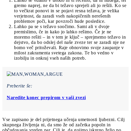
Lahko se vdamo v usodo in si rečemo, da ni hudega, ter
gremo naprej, ne da bi težavo sprejeli ali jo rešili. Ko se
to večkrat ponovi in se pojavi resna težava, je velika
verjetnost, da zaradi vseh nakopičenih nerešenih
problemov poči, kar povzroči hude posledice.
Lahko pa se s težavo soočimo. Sami ali v dvoje
premislimo, če in kako jo lahko rešimo. Če je ne
moremo rešiti – in v tem je ključ – sprejmemo težavo in
dejstvo, da bo odslej del naše zveze ter se zaradi nje ne
bomo več pritoževali. Raje obnovimo svoje zaupanje v
milost zakramenta svetega zakona. Te bo vedno v
izobilju in onkraj vseh naših potreb.
Preberite še:
Naredite konec prepirom v vaši zvezi
Vse zapisano je del prijetnega učenja umetnosti ljubezni. Cilj
skupnega življenja ni, da smo že od začetka popoln in
občudovanja vreden par. Cilj je, da gojimo iskreno željo po