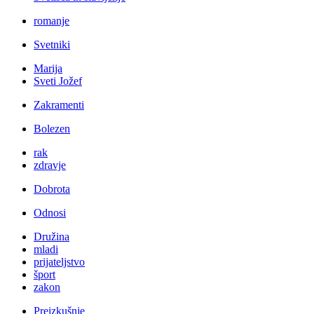
romanje
Svetniki
Marija
Sveti Jožef
Zakramenti
Bolezen
rak
zdravje
Dobrota
Odnosi
Družina
mladi
prijateljstvo
šport
zakon
Preizkušnje