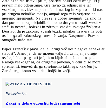
Zato bi se rad ustavil pri tej posebni obliki odpuščanja, ki ji
pravim malo odpuščanje. Gre ravno za odpuščanje teh
vsakdanjih navidez nepomembnih nadlog in zoprnosti, ki nas
pri drugem nekoliko motijo, ampak tega zelo verjetno ne
moremo spremeniti. Najprej se je dobro spomniti, da smo na
dan poroke nekaj obljubili: da bomo drugemu ostali zvesti v
sreči in nesreči, bolezni in zdravju vse dni svojega življenja.
Dejstvo, da je zakonec včasih težak, nikakor ni ovira na poti
osebnega ali zakonskega uresničevanja. Nasprotno. Prav to
omogoča našo rast.
Papež Frančišek pravi, da je “drugi več kot njegova napaka ali
slabost”. Jasno je, da ne morem vzljubiti zamujanja druge
osebe, lahko pa ga ali jo ljubim kljub ali celo s to napako.
Naloga vsakogar ni, da drugemu povemo, v čem bi se moral
spremeniti, temveč da ga sprejmemo takšnega, kakršen je.
Zaradi tega bomo vsak dan boljši in večji.
Preberite še:
Zakaj je dobro odpustiti tudi samemu sebi