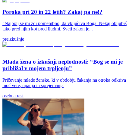
Poroka pri 20 in 22 letih? Zakaj pa ne!?
"Najbolj se mi zdi pomembno, da vključiva Boga. Nekaj obljubiš
tako pred njim kot pred ljudmi. Sveti zakon je...
preizkušnje
Mlada žena o izkušnji neplodnosti: “Bog se mi je
približal v mojem trpljenju”
Pričevanje mlade ženske, ki v obdobju čakanja na otroka odkriva
moč vere, upanja in sprejemanja
osebna rast