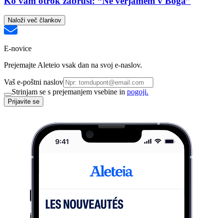
Ko vam otrok zabrusi: “Ne verjamem v Boga”
Naloži več člankov
E-novice
Prejemajte Aleteio vsak dan na svoj e-naslov.
Vaš e-poštni naslov
Strinjam se s prejemanjem vsebine in
pogoji.
Prijavite se