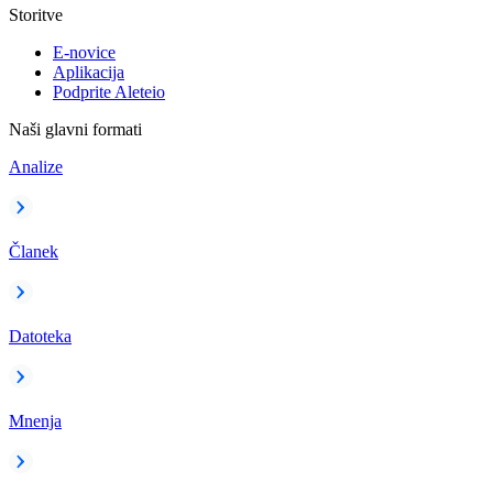
Storitve
E-novice
Aplikacija
Podprite Aleteio
Naši glavni formati
Analize
Članek
Datoteka
Mnenja