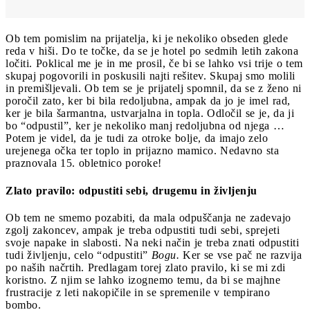
Ob tem pomislim na prijatelja, ki je nekoliko obseden glede
reda v hiši. Do te točke, da se je hotel po sedmih letih zakona
ločiti. Poklical me je in me prosil, če bi se lahko vsi trije o tem
skupaj pogovorili in poskusili najti rešitev. Skupaj smo molili
in premišljevali. Ob tem se je prijatelj spomnil, da se z ženo ni
poročil zato, ker bi bila redoljubna, ampak da jo je imel rad,
ker je bila šarmantna, ustvarjalna in topla. Odločil se je, da ji
bo “odpustil”, ker je nekoliko manj redoljubna od njega …
Potem je videl, da je tudi za otroke bolje, da imajo zelo
urejenega očka ter toplo in prijazno mamico. Nedavno sta
praznovala 15. obletnico poroke!
Zlato pravilo: odpustiti sebi, drugemu in življenju
Ob tem ne smemo pozabiti, da mala odpuščanja ne zadevajo
zgolj zakoncev, ampak je treba odpustiti tudi sebi, sprejeti
svoje napake in slabosti. Na neki način je treba znati odpustiti
tudi življenju, celo “odpustiti”
Bogu.
Ker se vse pač ne razvija
po naših načrtih. Predlagam torej zlato pravilo, ki se mi zdi
koristno. Z njim se lahko izognemo temu, da bi se majhne
frustracije z leti nakopičile in se spremenile v tempirano
bombo.