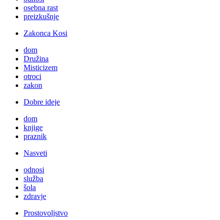
osebna rast
preizkušnje
Zakonca Kosi
dom
Družina
Misticizem
otroci
zakon
Dobre ideje
dom
knjige
praznik
Nasveti
odnosi
služba
šola
zdravje
Prostovoljstvo