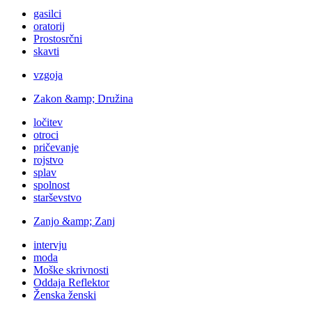
gasilci
oratorij
Prostosrčni
skavti
vzgoja
Zakon &amp; Družina
ločitev
otroci
pričevanje
rojstvo
splav
spolnost
starševstvo
Zanjo &amp; Zanj
intervju
moda
Moške skrivnosti
Oddaja Reflektor
Ženska ženski