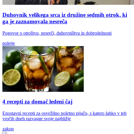
Duhovnik velikega srca iz družine sedmih otrok, ki
ga je zaznamovala nesreča
Pogovor o otroštvu, nesreči, duhovništvu in dobrodelnosti
poletje
4 recepti za domač ledeni čaj
Enostavni recepti za osvežilno poletno pijačo, s katero lahko v teh
vročih dneh razvajate svoje najbližje
zakon