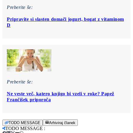
Preberite še:
Pripravite si slasten domači jogurt, bogat z vitaminom
D
Preberite še:
Ne veste več, katero knjigo bi vzeli v roke? Papež
Frančišek priporoča
TODO MESSAGE
Arhiviraj članek
TODO MESSAGE
: