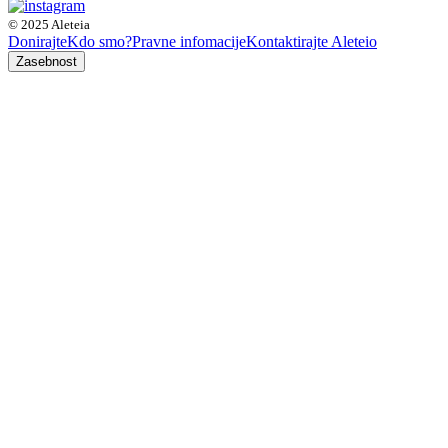
© 2025 Aleteia
Donirajte
Kdo smo?
Pravne infomacije
Kontaktirajte Aleteio
Zasebnost