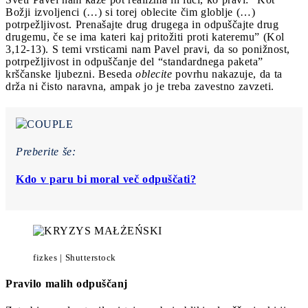
Božji izvoljenci (…) si torej oblecite čim globlje (…)
potrpežljivost. Prenašajte drug drugega in odpuščajte drug
drugemu, če se ima kateri kaj pritožiti proti kateremu” (Kol
3,12-13). S temi vrsticami nam Pavel pravi, da so ponižnost,
potrpežljivost in odpuščanje del “standardnega paketa”
krščanske ljubezni. Beseda
oblecite
povrhu nakazuje, da ta
drža ni čisto naravna, ampak jo je treba zavestno zavzeti.
Preberite še:
Kdo v paru bi moral več odpuščati?
fizkes | Shutterstock
Pravilo malih odpuščanj