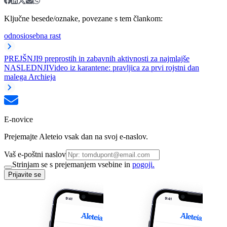
Ključne besede/oznake, povezane s tem člankom:
odnosi
osebna rast
PREJŠNJI
9 preprostih in zabavnih aktivnosti za najmlajše
NASLEDNJI
Video iz karantene: pravljica za prvi rojstni dan
malega Archieja
E-novice
Prejemajte Aleteio vsak dan na svoj e-naslov.
Vaš e-poštni naslov
Strinjam se s prejemanjem vsebine in
pogoji.
Prijavite se