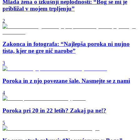
Mlada žena o izkušnji neplodnosti: “Bog se mi je
približal v mojem trpljenju”
2
Zakonca in fotografa: “Najlepša poroka ni nujno
tista, kjer ne gre nič narobe”
3
Poroka in z njo povezane šale. Nasmejte se z nami
4
Poroka pri 20 in 22 letih? Zakaj pa ne!?
5