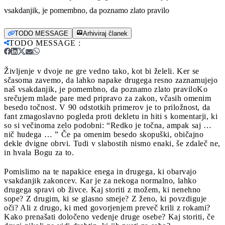
vsakdanjik, je pomembno, da poznamo zlato pravilo
TODO MESSAGE
Arhiviraj članek
TODO MESSAGE
:
Življenje v dvoje ne gre vedno tako, kot bi želeli. Ker se
sčasoma zavemo, da lahko napake drugega resno zaznamujejo
naš vsakdanjik, je pomembno, da poznamo zlato pravilo
Ko
srečujem mlade pare med pripravo za zakon, včasih omenim
besedo točnost. V 90 odstotkih primerov je to priložnost, da
fant zmagoslavno pogleda proti dekletu in hiti s komentarji, ki
so si večinoma zelo podobni: “Redko je točna, ampak saj …
nič hudega … ” Če pa omenim besedo skopuški, običajno
dekle dvigne obrvi. Tudi v slabostih nismo enaki, še zdaleč ne,
in hvala Bogu za to.
Pomislimo na te napakice enega in drugega, ki obarvajo
vsakdanjik zakoncev. Kar je za nekoga normalno, lahko
drugega spravi ob živce. Kaj storiti z možem, ki nenehno
sope? Z drugim, ki se glasno smeje? Z ženo, ki povzdiguje
oči? Ali z drugo, ki med govorjenjem preveč krili z rokami?
Kako prenašati določeno vedenje druge osebe? Kaj storiti, če