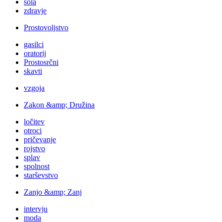
šola
zdravje
Prostovoljstvo
gasilci
oratorij
Prostosrčni
skavti
vzgoja
Zakon &amp; Družina
ločitev
otroci
pričevanje
rojstvo
splav
spolnost
starševstvo
Zanjo &amp; Zanj
intervju
moda