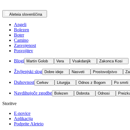
Aleteia
slovenščina
Angeli
Bolezen
Boter
Camino
Zasvojenost
Posvojitev
Blogi
Martin Golob
Vera
Vsakdanjik
Zakonca Kosi
Življenjski slog
Dobre ideje
Nasveti
Prostovoljstvo
Za
Duhovnost
Cerkev
Liturgija
Odnos z Bogom
Po smrti
Navdihujoče zgodbe
Bolezen
Dobrota
Odnosi
Preizk
Storitve
E-novice
Aplikacija
Podprite Aleteio