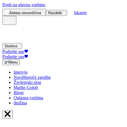
Pojdi na glavno vsebino
Iskanje
Aleteia
slovenščina
Razdelki
Storitve
Podprite nas
Podprite nas
Menu
Intervju
Navdihujoče zgodbe
Življenjski slog
Martin Golob
Blogi
Oglasna vsebina
družina