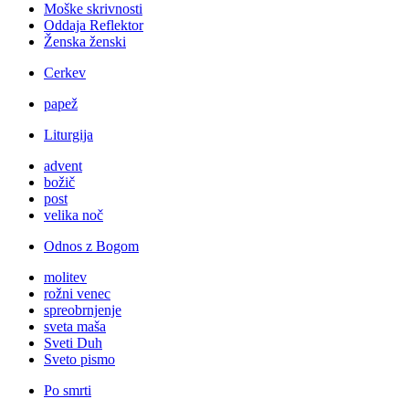
Moške skrivnosti
Oddaja Reflektor
Ženska ženski
Cerkev
papež
Liturgija
advent
božič
post
velika noč
Odnos z Bogom
molitev
rožni venec
spreobrnjenje
sveta maša
Sveti Duh
Sveto pismo
Po smrti