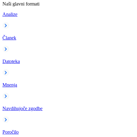
Naši glavni formati
Analize
Članek
Datoteka
Mnenja
Navdihujoče zgodbe
Poročilo