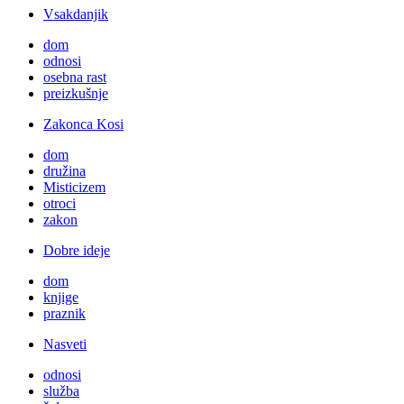
Vsakdanjik
dom
odnosi
osebna rast
preizkušnje
Zakonca Kosi
dom
družina
Misticizem
otroci
zakon
Dobre ideje
dom
knjige
praznik
Nasveti
odnosi
služba