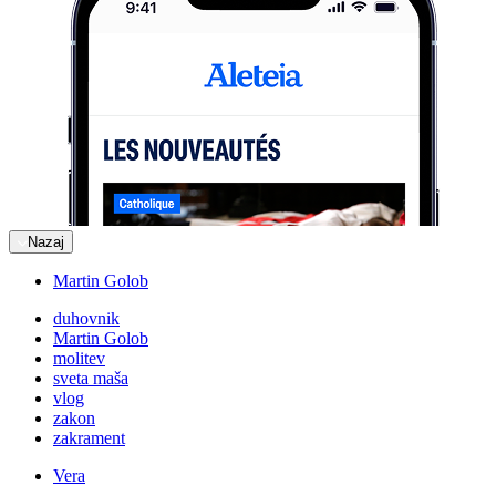
Nazaj
Martin Golob
duhovnik
Martin Golob
molitev
sveta maša
vlog
zakon
zakrament
Vera