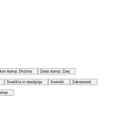
kon &amp; Družina
Zanjo &amp; Zanj
Svetišča in slavljenje
Svetniki
Zakramenti
ušnje