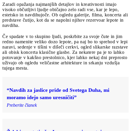
Zaradi opažanja najmanjših detajlov in kreativnosti imajo
visoko občutljivi ljudje običajno zelo radi vse, kar je lepo,
estetsko in navdihujoče. Ob ogledu galerije, filma, koncerta ali
predstave čutijo, kot da se napolni njihov rezervoar lepote in
navdiha.
Če spadate v to skupino ljudi, poskrbite za svoje čute in jim
redno namenite veliko dozo lepote, pa naj bo to sprehod v lepi
naravi, sedenje v tišini v dišeči cerkvi, ogled slikarske razstave
ali obisk koncerta klasične glasbe. Za nekatere pa je to lahko
potovanje v kakšno prestolnico, kjer lahko nekaj dni preprosto
uživajo ob ogledu veličastne arhitekture in srkanju vzdušja
tujega mesta.
“Navdih za jaslice pride od Svetega Duha, mi
moramo idejo samo uresničiti”
Preberite članek