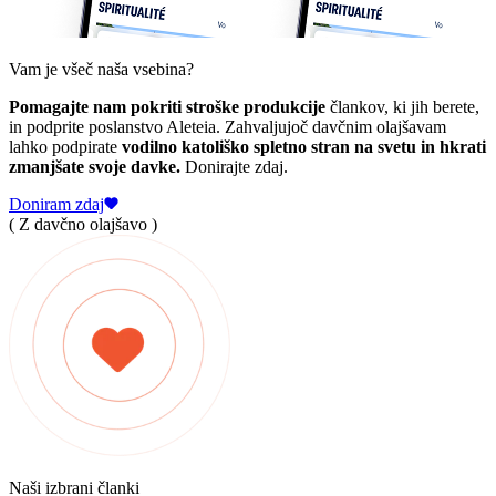
Vam je všeč naša vsebina?
Pomagajte nam pokriti stroške produkcije
člankov, ki jih berete,
in podprite poslanstvo Aleteia. Zahvaljujoč davčnim olajšavam
lahko podpirate
vodilno katoliško spletno stran na svetu in hkrati
zmanjšate svoje davke.
Donirajte zdaj.
Doniram zdaj
( Z davčno olajšavo )
Naši izbrani članki