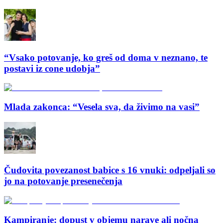
“Vsako potovanje, ko greš od doma v neznano, te
postavi iz cone udobja”
Mlada zakonca: “Vesela sva, da živimo na vasi”
Čudovita povezanost babice s 16 vnuki: odpeljali so
jo na potovanje presenečenja
Kampiranje: dopust v objemu narave ali nočna