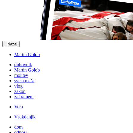
Nazaj
Martin Golob
duhovnik
Martin Golob
molitev
sveta maša
vlog
zakon
zakrament
Vera
Vsakdanjik
dom
odnosi