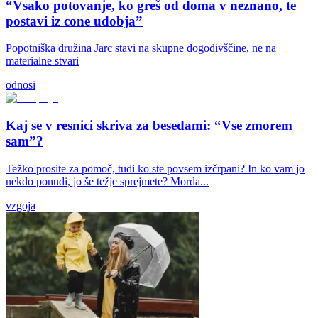
“Vsako potovanje, ko greš od doma v neznano, te
postavi iz cone udobja”
Popotniška družina Jarc stavi na skupne dogodivščine, ne na
materialne stvari
odnosi
Kaj se v resnici skriva za besedami: “Vse zmorem
sam”?
Težko prosite za pomoč, tudi ko ste povsem izčrpani? In ko vam jo
nekdo ponudi, jo še težje sprejmete? Morda...
vzgoja