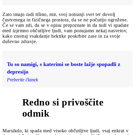
Zato imajo radi tišino, mir, svoj notranji svet ter dovolj
čustvenega in fizičnega prostora, da se ne počutijo ogrožene.
Če se vam zdi, da se v opisu prepoznate in da tudi vi spadate
med izjemno občutljive ljudi, vam ponujamo nekaj nasvetov,
kako znotraj vsakdanje hektike poskrbite zase in za svoje
duševno zdravje.
Tu so namigi, s katerimi se boste lažje spopadli z
depresijo
Preberite članek
Redno si privoščite
1
odmik
Marsikdo, ki spada med visoko občutljive ljudi, vsaj enkrat v