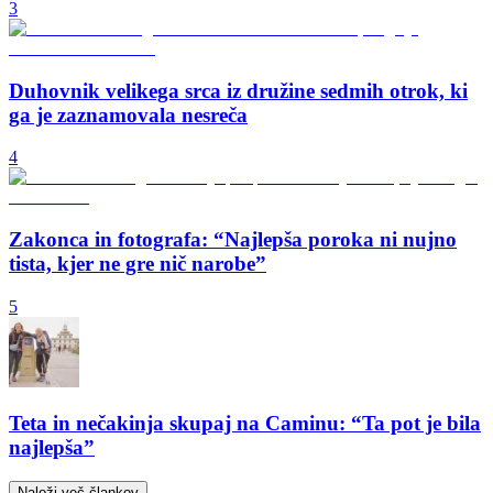
3
Duhovnik velikega srca iz družine sedmih otrok, ki
ga je zaznamovala nesreča
4
Zakonca in fotografa: “Najlepša poroka ni nujno
tista, kjer ne gre nič narobe”
5
Teta in nečakinja skupaj na Caminu: “Ta pot je bila
najlepša”
Naloži več člankov