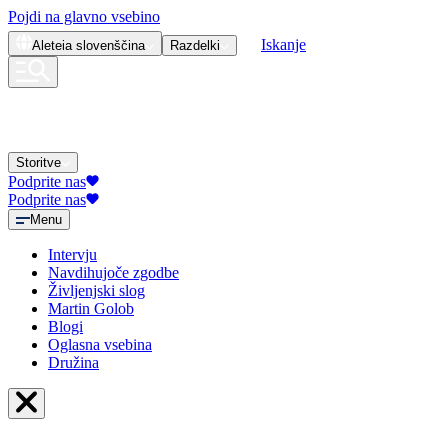
Pojdi na glavno vsebino
Iskanje
Aleteia
slovenščina
Razdelki
Storitve
Podprite nas
Podprite nas
Menu
Intervju
Navdihujoče zgodbe
Življenjski slog
Martin Golob
Blogi
Oglasna vsebina
Družina