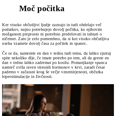
Moč počitka
5
Ker visoko občutljivi ljudje zaznajo in tudi obdelajo več
podatkov, nujno potrebujejo dovolj počitka, ko njihovim
možganom preprosto ni potrebno predelovati in tuhtati o
ničemer. Zato je zelo pomembno, da si kot visoko občutljiva
oseba vzamete dovolj časa za počitek in spanec.
Če se da, namenite en dan v tednu tudi temu, da lahko zjutraj
spite nekoliko dlje, če imate potrebo po tem, ali da greste en
dan v tednu lahko zadremat po kosilu. Pomanjkanje spanca
namreč zviša raven stresnih hormonov v krvi, zaradi česar
pademo v začarani krog še večje vznemirjenosti, občutka
hiperstimulacije in živčnosti.