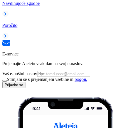
Navdihujoče zgodbe
Poročilo
E-novice
Prejemajte Aleteio vsak dan na svoj e-naslov.
Vaš e-poštni naslov
Strinjam se s prejemanjem vsebine in
pogoji.
Prijavite se