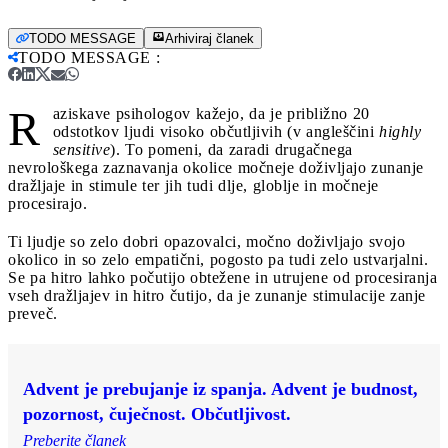
TODO MESSAGE
Arhiviraj članek
TODO MESSAGE
:
R
aziskave psihologov kažejo, da je približno 20
odstotkov ljudi visoko občutljivih (v angleščini
highly
sensitive
). To pomeni, da zaradi drugačnega
nevrološkega zaznavanja okolice močneje doživljajo zunanje
dražljaje in stimule ter jih tudi dlje, globlje in močneje
procesirajo.
Ti ljudje so zelo dobri opazovalci, močno doživljajo svojo
okolico in so zelo empatični, pogosto pa tudi zelo ustvarjalni.
Se pa hitro lahko počutijo obtežene in utrujene od procesiranja
vseh dražljajev in hitro čutijo, da je zunanje stimulacije zanje
preveč.
Advent je prebujanje iz spanja. Advent je budnost,
pozornost, čuječnost. Občutljivost.
Preberite članek