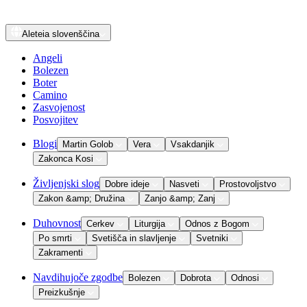
Aleteia
slovenščina
Angeli
Bolezen
Boter
Camino
Zasvojenost
Posvojitev
Blogi
Martin Golob
Vera
Vsakdanjik
Zakonca Kosi
Življenjski slog
Dobre ideje
Nasveti
Prostovoljstvo
Zakon &amp; Družina
Zanjo &amp; Zanj
Duhovnost
Cerkev
Liturgija
Odnos z Bogom
Po smrti
Svetišča in slavljenje
Svetniki
Zakramenti
Navdihujoče zgodbe
Bolezen
Dobrota
Odnosi
Preizkušnje