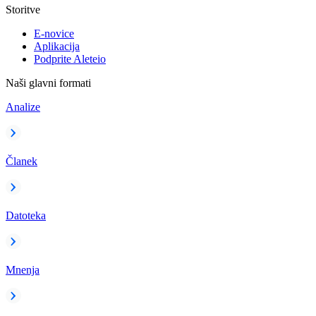
Storitve
E-novice
Aplikacija
Podprite Aleteio
Naši glavni formati
Analize
Članek
Datoteka
Mnenja