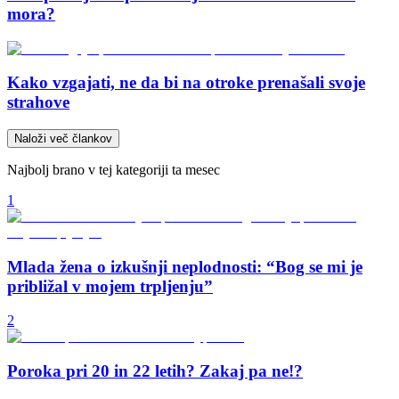
mora?
Kako vzgajati, ne da bi na otroke prenašali svoje
strahove
Naloži več člankov
Najbolj brano v tej kategoriji ta mesec
1
Mlada žena o izkušnji neplodnosti: “Bog se mi je
približal v mojem trpljenju”
2
Poroka pri 20 in 22 letih? Zakaj pa ne!?