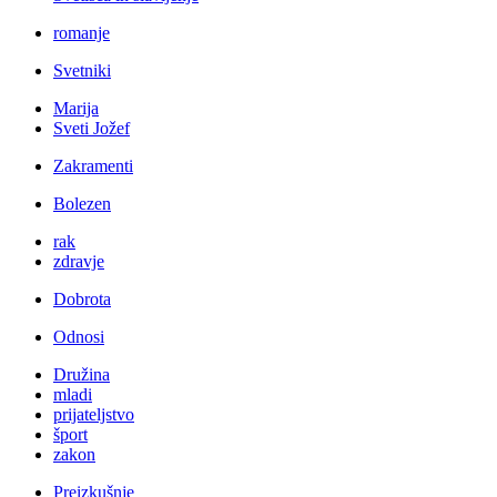
romanje
Svetniki
Marija
Sveti Jožef
Zakramenti
Bolezen
rak
zdravje
Dobrota
Odnosi
Družina
mladi
prijateljstvo
šport
zakon
Preizkušnje