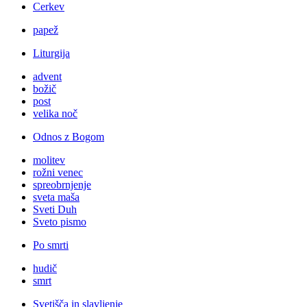
Cerkev
papež
Liturgija
advent
božič
post
velika noč
Odnos z Bogom
molitev
rožni venec
spreobrnjenje
sveta maša
Sveti Duh
Sveto pismo
Po smrti
hudič
smrt
Svetišča in slavljenje