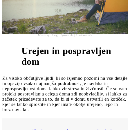
Mostovyi Sergii Igorevich | Shutterstock
Urejen in pospravljen
3
dom
Za visoko občutljive ljudi, ki so izjemno pozorni na vse detajle
in opazijo vsako najmanjšo podrobnost, je navlaka in
nepospravljenost doma lahko vir stresa in živčnosti. Če se vam
projekt pospravljanja celega doma zdi neobvladljiv, si lahko za
začetek prizadevate za to, da bi si v domu ustvarili en kotiček,
kjer se lahko sprostite in kjer imate okolje urejeno, lepo in
brez navlake.