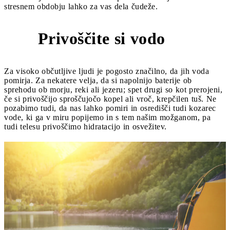
stresnem obdobju lahko za vas dela čudeže.
Privoščite si vodo
2
Za visoko občutljive ljudi je pogosto značilno, da jih voda
pomirja. Za nekatere velja, da si napolnijo baterije ob
sprehodu ob morju, reki ali jezeru; spet drugi so kot prerojeni,
če si privoščijo sproščujočo kopel ali vroč, krepčilen tuš. Ne
pozabimo tudi, da nas lahko pomiri in osredišči tudi kozarec
vode, ki ga v miru popijemo in s tem našim možganom, pa
tudi telesu privoščimo hidratacijo in osvežitev.