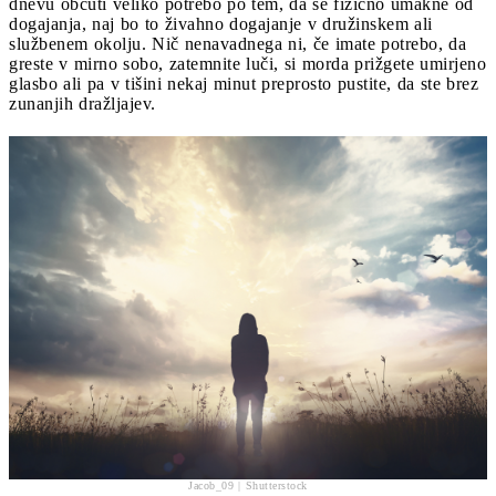
dnevu občuti veliko potrebo po tem, da se fizično umakne od
dogajanja, naj bo to živahno dogajanje v družinskem ali
službenem okolju. Nič nenavadnega ni, če imate potrebo, da
greste v mirno sobo, zatemnite luči, si morda prižgete umirjeno
glasbo ali pa v tišini nekaj minut preprosto pustite, da ste brez
zunanjih dražljajev.
Jacob_09 | Shutterstock