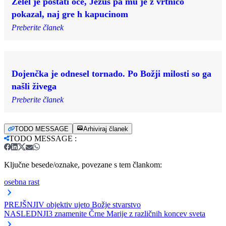
Želel je postati oče, Jezus pa mu je z vrtnico
pokazal, naj gre h kapucinom
Preberite članek
Dojenčka je odnesel tornado. Po Božji milosti so ga
našli živega
Preberite članek
TODO MESSAGE
Arhiviraj članek
TODO MESSAGE
:
Ključne besede/oznake, povezane s tem člankom:
osebna rast
PREJŠNJI
V objektiv ujeto Božje stvarstvo
NASLEDNJI
3 znamenite Črne Marije z različnih koncev sveta