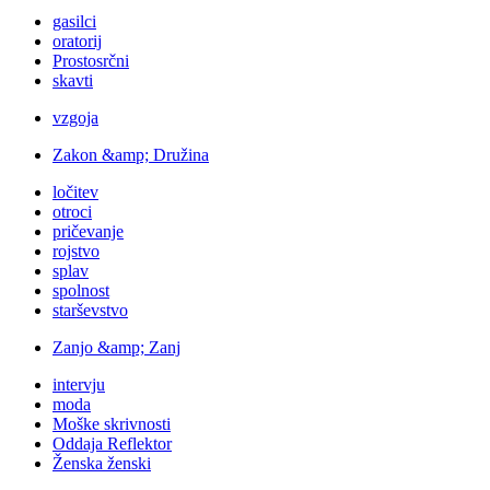
gasilci
oratorij
Prostosrčni
skavti
vzgoja
Zakon &amp; Družina
ločitev
otroci
pričevanje
rojstvo
splav
spolnost
starševstvo
Zanjo &amp; Zanj
intervju
moda
Moške skrivnosti
Oddaja Reflektor
Ženska ženski