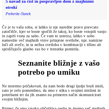
5 navad za čist in pospravljen dom z majhnimi
otroki
Preberite članek
Če je to vaša soba, si lahko iz nje naredite pravo pravcato
zatočišče, kjer se boste spočili že takoj, ko boste vstopili vanjo
in zaprli vrata za sabo. Če vam to ustreza, lahko v sobo
namestite več majhnih virov pritajene svetlobe, npr. namizne
luči ali sveče, in ta nežna svetloba v kombinaciji s tišino ali
sproščujočo glasbo vas bo v trenutku pomirila.
Seznanite bližnje z vašo
4
potrebo po umiku
Ne moremo pričakovati, da nam bodo drugi ljudje brali misli,
zato je zelo pomembno, da smo v stiku s svojimi mislimi in
potrebami ter da jih znamo na primeren način skomunicirati
svojim bližnjim.
Primer: če smo visoko občutljiva oseba in imamo več majhnih