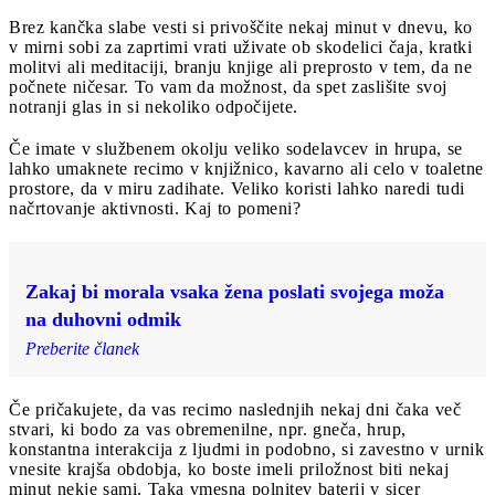
Brez kančka slabe vesti si privoščite nekaj minut v dnevu, ko
v mirni sobi za zaprtimi vrati uživate ob skodelici čaja, kratki
molitvi ali meditaciji, branju knjige ali preprosto v tem, da ne
počnete ničesar. To vam da možnost, da spet zaslišite svoj
notranji glas in si nekoliko odpočijete.
Če imate v službenem okolju veliko sodelavcev in hrupa, se
lahko umaknete recimo v knjižnico, kavarno ali celo v toaletne
prostore, da v miru zadihate. Veliko koristi lahko naredi tudi
načrtovanje aktivnosti. Kaj to pomeni?
Zakaj bi morala vsaka žena poslati svojega moža
na duhovni odmik
Preberite članek
Če pričakujete, da vas recimo naslednjih nekaj dni čaka več
stvari, ki bodo za vas obremenilne, npr. gneča, hrup,
konstantna interakcija z ljudmi in podobno, si zavestno v urnik
vnesite krajša obdobja, ko boste imeli priložnost biti nekaj
minut nekje sami. Taka vmesna polnitev baterij v sicer