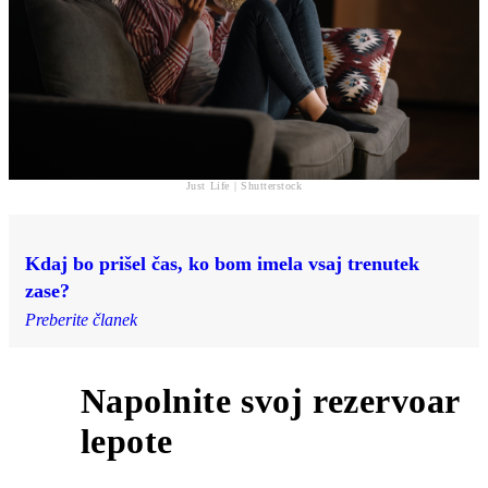
Just Life | Shutterstock
Kdaj bo prišel čas, ko bom imela vsaj trenutek
zase?
Preberite članek
Napolnite svoj rezervoar
6
lepote