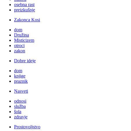
osebna rast
preizkušnje
Zakonca Kosi
dom
Družina
Misticizem
otroci
zakon
Dobre ideje
dom
knjige
praznik
Nasveti
odnosi
služba
šola
zdravje
Prostovoljstvo