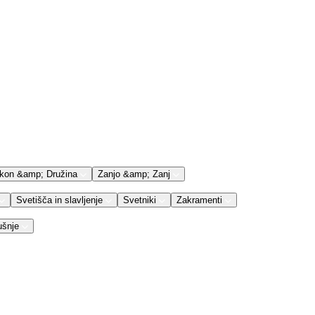
kon &amp; Družina
Zanjo &amp; Zanj
Svetišča in slavljenje
Svetniki
Zakramenti
ušnje