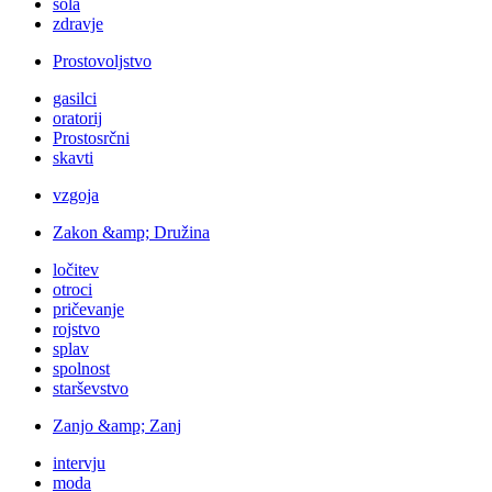
šola
zdravje
Prostovoljstvo
gasilci
oratorij
Prostosrčni
skavti
vzgoja
Zakon &amp; Družina
ločitev
otroci
pričevanje
rojstvo
splav
spolnost
starševstvo
Zanjo &amp; Zanj
intervju
moda