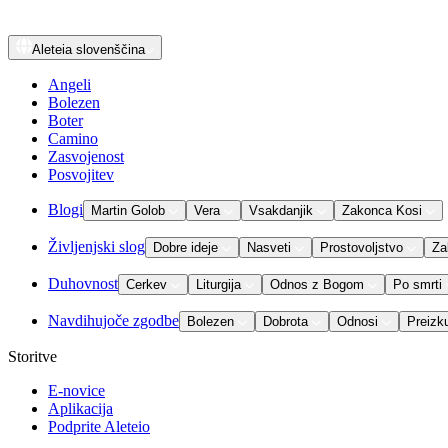
Aleteia
slovenščina
Angeli
Bolezen
Boter
Camino
Zasvojenost
Posvojitev
Blogi
Martin Golob
Vera
Vsakdanjik
Zakonca Kosi
Življenjski slog
Dobre ideje
Nasveti
Prostovoljstvo
Za
Duhovnost
Cerkev
Liturgija
Odnos z Bogom
Po smrti
Navdihujoče zgodbe
Bolezen
Dobrota
Odnosi
Preizk
Storitve
E-novice
Aplikacija
Podprite Aleteio