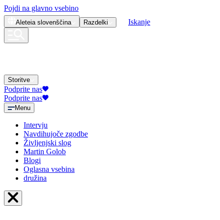
Pojdi na glavno vsebino
Iskanje
Aleteia
slovenščina
Razdelki
Storitve
Podprite nas
Podprite nas
Menu
Intervju
Navdihujoče zgodbe
Življenjski slog
Martin Golob
Blogi
Oglasna vsebina
družina