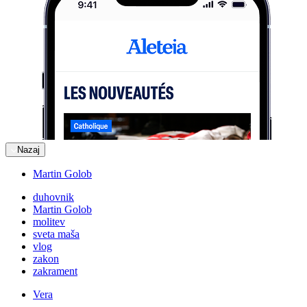
Nazaj
Martin Golob
duhovnik
Martin Golob
molitev
sveta maša
vlog
zakon
zakrament
Vera