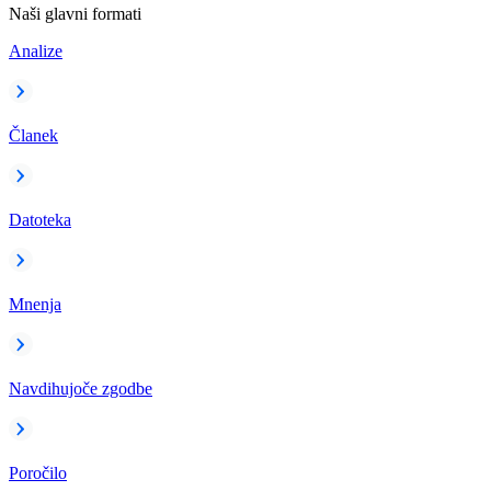
Naši glavni formati
Analize
Članek
Datoteka
Mnenja
Navdihujoče zgodbe
Poročilo