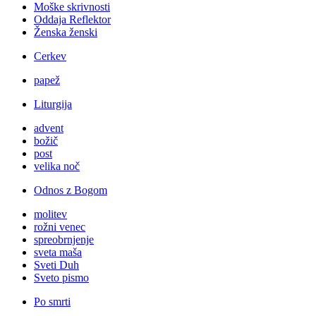
Moške skrivnosti
Oddaja Reflektor
Ženska ženski
Cerkev
papež
Liturgija
advent
božič
post
velika noč
Odnos z Bogom
molitev
rožni venec
spreobrnjenje
sveta maša
Sveti Duh
Sveto pismo
Po smrti