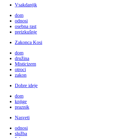
Vsakdanjik
dom
odnosi
osebna rast
preizkušnje
Zakonca Kosi
dom
družina
Misticizem
otroci
zakon
Dobre ideje
dom
knjige
praznik
Nasveti
odnosi
služba