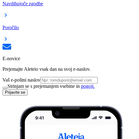
Navdihujoče zgodbe
Poročilo
E-novice
Prejemajte Aleteio vsak dan na svoj e-naslov.
Vaš e-poštni naslov
Strinjam se s prejemanjem vsebine in
pogoji.
Prijavite se