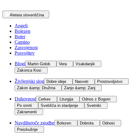
Aleteia
slovenščina
Angeli
Bolezen
Boter
Camino
Zasvojenost
Posvojitev
Blogi
Martin Golob
Vera
Vsakdanjik
Zakonca Kosi
Življenjski slog
Dobre ideje
Nasveti
Prostovoljstvo
Zakon &amp; Družina
Zanjo &amp; Zanj
Duhovnost
Cerkev
Liturgija
Odnos z Bogom
Po smrti
Svetišča in slavljenje
Svetniki
Zakramenti
Navdihujoče zgodbe
Bolezen
Dobrota
Odnosi
Preizkušnje