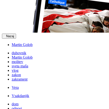
Nazaj
Martin Golob
duhovnik
Martin Golob
molitev
sveta maša
vlog
zakon
zakrament
Vera
Vsakdanjik
dom
odnosi