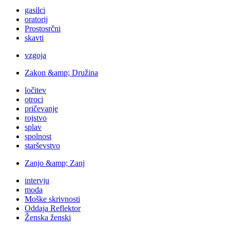
gasilci
oratorij
Prostosrčni
skavti
vzgoja
Zakon &amp; Družina
ločitev
otroci
pričevanje
rojstvo
splav
spolnost
starševstvo
Zanjo &amp; Zanj
intervju
moda
Moške skrivnosti
Oddaja Reflektor
Ženska ženski