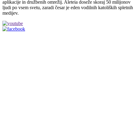
aplikacije in družbenih omrežij. Aleteia doseže skoraj 50 milijonov
ljudi po vsem svetu, zaradi česar je eden vodilnih katoliških spletnih
medijev.