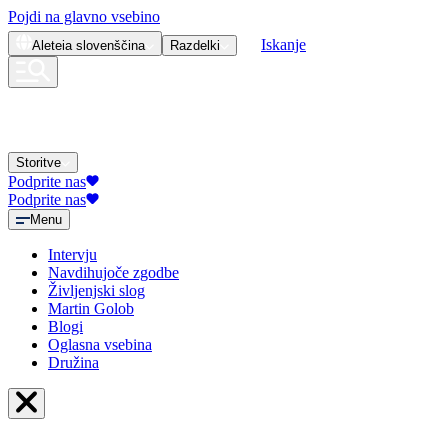
Pojdi na glavno vsebino
Iskanje
Aleteia
slovenščina
Razdelki
Storitve
Podprite nas
Podprite nas
Menu
Intervju
Navdihujoče zgodbe
Življenjski slog
Martin Golob
Blogi
Oglasna vsebina
Družina