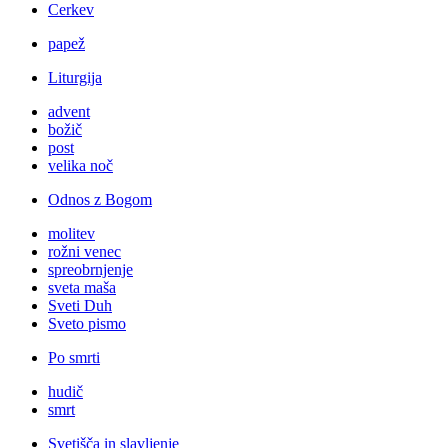
Cerkev
papež
Liturgija
advent
božič
post
velika noč
Odnos z Bogom
molitev
rožni venec
spreobrnjenje
sveta maša
Sveti Duh
Sveto pismo
Po smrti
hudič
smrt
Svetišča in slavljenje