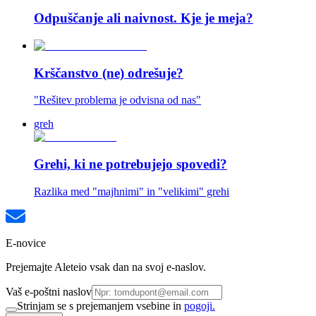
Odpuščanje ali naivnost. Kje je meja?
Krščanstvo (ne) odrešuje?
"Rešitev problema je odvisna od nas"
greh
Grehi, ki ne potrebujejo spovedi?
Razlika med "majhnimi" in "velikimi" grehi
E-novice
Prejemajte Aleteio vsak dan na svoj e-naslov.
Vaš e-poštni naslov
Strinjam se s prejemanjem vsebine in
pogoji.