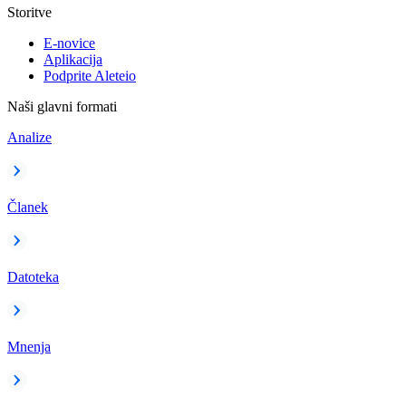
Storitve
E-novice
Aplikacija
Podprite Aleteio
Naši glavni formati
Analize
Članek
Datoteka
Mnenja