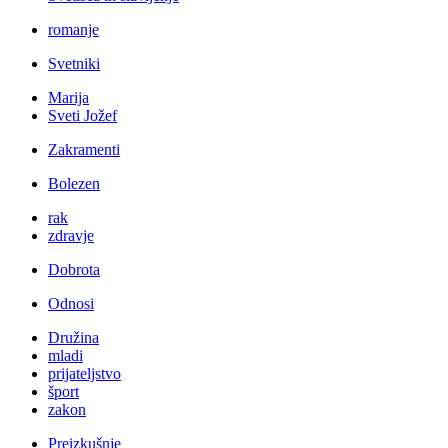
romanje
Svetniki
Marija
Sveti Jožef
Zakramenti
Bolezen
rak
zdravje
Dobrota
Odnosi
Družina
mladi
prijateljstvo
šport
zakon
Preizkušnje