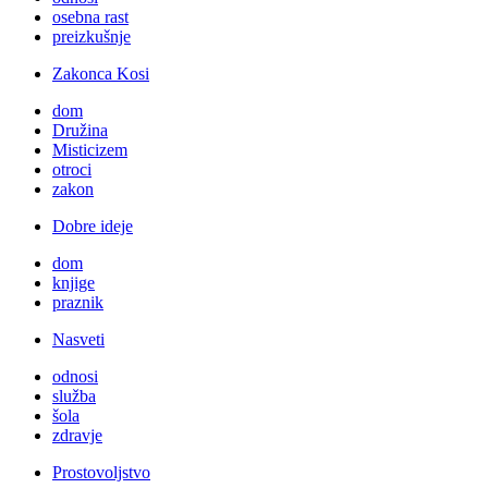
osebna rast
preizkušnje
Zakonca Kosi
dom
Družina
Misticizem
otroci
zakon
Dobre ideje
dom
knjige
praznik
Nasveti
odnosi
služba
šola
zdravje
Prostovoljstvo