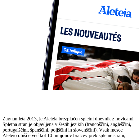
Zagnan leta 2013, je Aleteia brezplačen spletni dnevnik z novicami.
Spletna stran je objavljena v šestih jezikih (francoščini, angleščini,
portugalščini, španščini, poljščini in slovenščini). Vsak mesec
Aleteio obišče več kot 10 milijonov bralcev prek spletne strani,