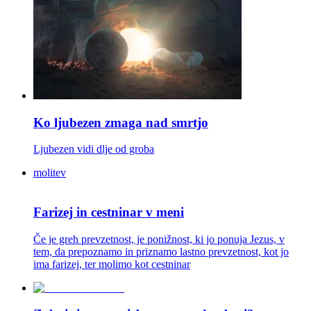
Ko ljubezen zmaga nad smrtjo
Ljubezen vidi dlje od groba
molitev
Farizej in cestninar v meni
Če je greh prevzetnost, je ponižnost, ki jo ponuja Jezus, v
tem, da prepoznamo in priznamo lastno prevzetnost, kot jo
ima farizej, ter molimo kot cestninar