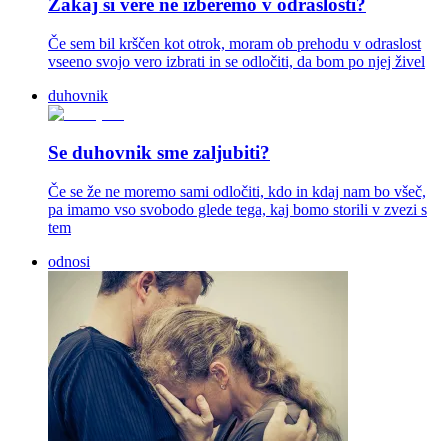
Zakaj si vere ne izberemo v odraslosti?
Če sem bil krščen kot otrok, moram ob prehodu v odraslost
vseeno svojo vero izbrati in se odločiti, da bom po njej živel
duhovnik
Se duhovnik sme zaljubiti?
Če se že ne moremo sami odločiti, kdo in kdaj nam bo všeč,
pa imamo vso svobodo glede tega, kaj bomo storili v zvezi s
tem
odnosi