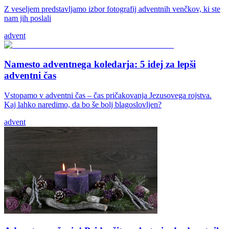
Z veseljem predstavljamo izbor fotografij adventnih venčkov, ki ste
nam jih poslali
advent
Namesto adventnega koledarja: 5 idej za lepši
adventni čas
Vstopamo v adventni čas – čas pričakovanja Jezusovega rojstva.
Kaj lahko naredimo, da bo še bolj blagoslovljen?
advent