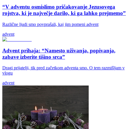
“V adventu osmislimo pričakovanje Jezusovega
rojstva, ki je največje darilo, ki ga lahko prejmemo”
Različne ljudi smo povprašali, kaj jim pomeni advent
advent
Advent prihaja: “Namesto uživanja, popivanja,
zabave izberite tišino srca”
Dragi prijatelji, tik pred začetkom adventa smo. O tem razmišljam v
vlogu
advent