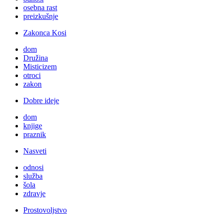
osebna rast
preizkušnje
Zakonca Kosi
dom
Družina
Misticizem
otroci
zakon
Dobre ideje
dom
knjige
praznik
Nasveti
odnosi
služba
šola
zdravje
Prostovoljstvo