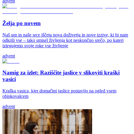
advent
Želja po novem
Naš um in naše srce iščeta nova doživetja in nove izzive, ki bi nam
odkrili vse – tako smisel življenja kot neskončno srečo, po kateri
iztegujemo svoje roke vse življenje
advent
Namig za izlet: Raziščite jaslice v slikoviti kraški
vasici
Kraška vasica, kjer domačini jaslice postavijo na ogled vsem
obiskovalcem
advent