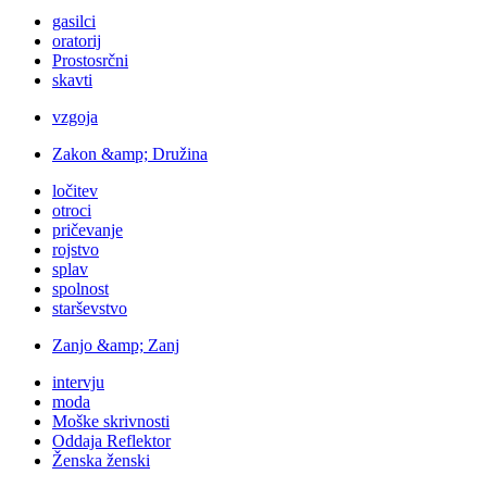
gasilci
oratorij
Prostosrčni
skavti
vzgoja
Zakon &amp; Družina
ločitev
otroci
pričevanje
rojstvo
splav
spolnost
starševstvo
Zanjo &amp; Zanj
intervju
moda
Moške skrivnosti
Oddaja Reflektor
Ženska ženski