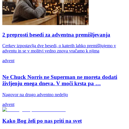
2 preprosti besedi za adventna premišljevanja
Cerkev izpostavlja dve besedi, o katerih lahko premišljujemo v
adventu in se v molitvi vedno znova vračamo k njima
advent
Ne Chuck Norris ne Superman ne moreta dodati
življenju enega dneva. V moči krsta pa …
Nagovor na drugo adventno nedeljo
advent
Kako Bog želi po nas priti na svet