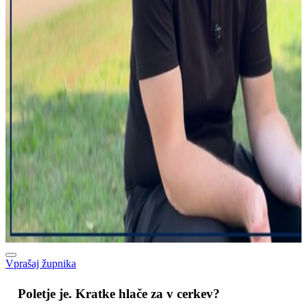
Vprašaj župnika
M
Poletje je. Kratke hlače za v cerkev?