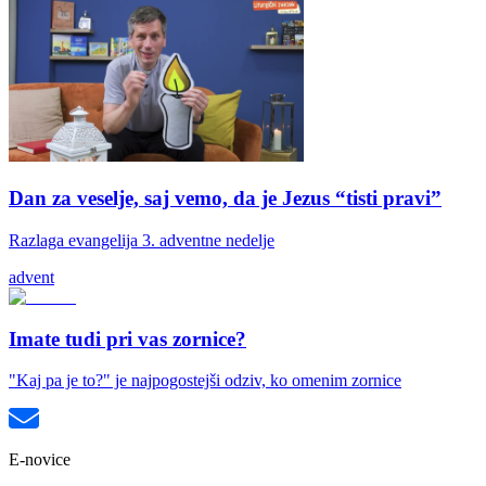
Dan za veselje, saj vemo, da je Jezus “tisti pravi”
Razlaga evangelija 3. adventne nedelje
advent
Imate tudi pri vas zornice?
"Kaj pa je to?" je najpogostejši odziv, ko omenim zornice
E-novice