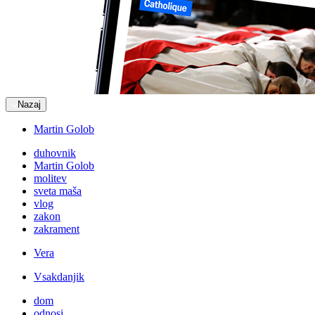
Nazaj
Martin Golob
duhovnik
Martin Golob
molitev
sveta maša
vlog
zakon
zakrament
Vera
Vsakdanjik
dom
odnosi