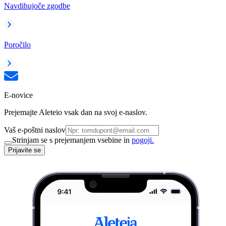
Navdihujoče zgodbe
Poročilo
E-novice
Prejemajte Aleteio vsak dan na svoj e-naslov.
Vaš e-poštni naslov
Strinjam se s prejemanjem vsebine in
pogoji.
Prijavite se