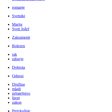
romanje
Svetniki
Marija
Sveti Jožef
Zakramenti
Bolezen
rak
zdravje
Dobrota
Odnosi
Družina
mladi
prijateljstvo
šport
zakon
Preizkušnje