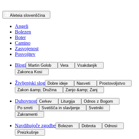
Aleteia
slovenščina
Angeli
Bolezen
Boter
Camino
Zasvojenost
Posvojitev
Blogi
Martin Golob
Vera
Vsakdanjik
Zakonca Kosi
Življenjski slog
Dobre ideje
Nasveti
Prostovoljstvo
Zakon &amp; Družina
Zanjo &amp; Zanj
Duhovnost
Cerkev
Liturgija
Odnos z Bogom
Po smrti
Svetišča in slavljenje
Svetniki
Zakramenti
Navdihujoče zgodbe
Bolezen
Dobrota
Odnosi
Preizkušnje