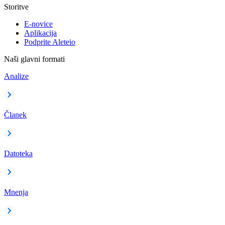
Storitve
E-novice
Aplikacija
Podprite Aleteio
Naši glavni formati
Analize
Članek
Datoteka
Mnenja