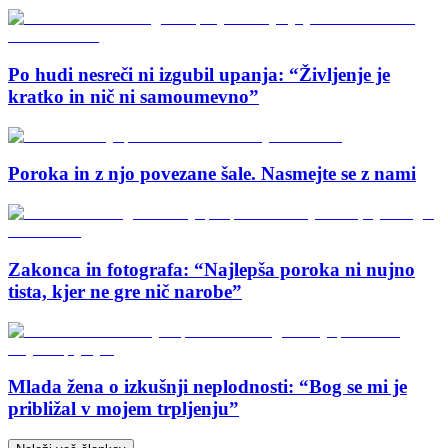
Po hudi nesreči ni izgubil upanja: “Življenje je
kratko in nič ni samoumevno”
Poroka in z njo povezane šale. Nasmejte se z nami
Zakonca in fotografa: “Najlepša poroka ni nujno
tista, kjer ne gre nič narobe”
Mlada žena o izkušnji neplodnosti: “Bog se mi je
približal v mojem trpljenju”