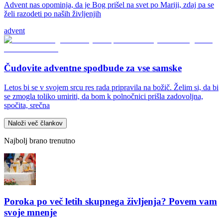
Advent nas opominja, da je Bog prišel na svet po Mariji, zdaj pa se
želi razodeti po naših življenjih
advent
Čudovite adventne spodbude za vse samske
Letos bi se v svojem srcu res rada pripravila na božič. Želim si, da bi
se zmogla toliko umiriti, da bom k polnočnici prišla zadovoljna,
spočita, srečna
Naloži več člankov
Najbolj brano trenutno
Poroka po več letih skupnega življenja? Povem vam
svoje mnenje