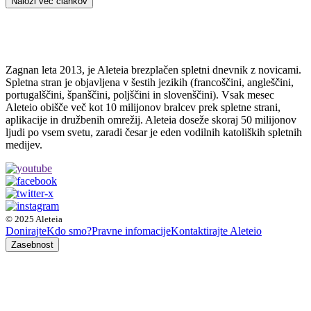
Naloži več člankov
Zagnan leta 2013, je Aleteia brezplačen spletni dnevnik z novicami.
Spletna stran je objavljena v šestih jezikih (francoščini, angleščini,
portugalščini, španščini, poljščini in slovenščini). Vsak mesec
Aleteio obišče več kot 10 milijonov bralcev prek spletne strani,
aplikacije in družbenih omrežij. Aleteia doseže skoraj 50 milijonov
ljudi po vsem svetu, zaradi česar je eden vodilnih katoliških spletnih
medijev.
© 2025 Aleteia
Donirajte
Kdo smo?
Pravne infomacije
Kontaktirajte Aleteio
Zasebnost