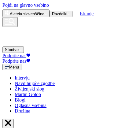
Pojdi na glavno vsebino
Iskanje
Aleteia
slovenščina
Razdelki
Storitve
Podprite nas
Podprite nas
Menu
Intervju
Navdihujoče zgodbe
Življenjski slog
Martin Golob
Blogi
Oglasna vsebina
Družina