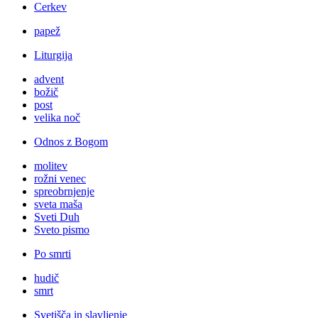
Cerkev
papež
Liturgija
advent
božič
post
velika noč
Odnos z Bogom
molitev
rožni venec
spreobrnjenje
sveta maša
Sveti Duh
Sveto pismo
Po smrti
hudič
smrt
Svetišča in slavljenje