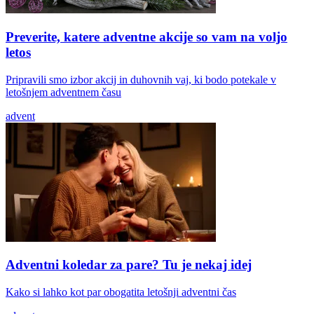
Preverite, katere adventne akcije so vam na voljo
letos
Pripravili smo izbor akcij in duhovnih vaj, ki bodo potekale v
letošnjem adventnem času
advent
Adventni koledar za pare? Tu je nekaj idej
Kako si lahko kot par obogatita letošnji adventni čas