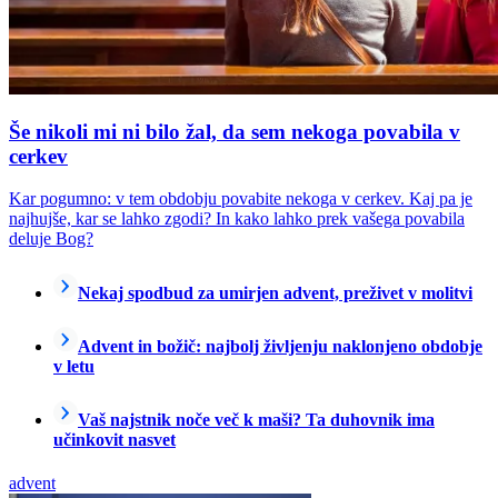
Še nikoli mi ni bilo žal, da sem nekoga povabila v
cerkev
Kar pogumno: v tem obdobju povabite nekoga v cerkev. Kaj pa je
najhujše, kar se lahko zgodi? In kako lahko prek vašega povabila
deluje Bog?
Nekaj spodbud za umirjen advent, preživet v molitvi
Advent in božič: najbolj življenju naklonjeno obdobje
v letu
Vaš najstnik noče več k maši? Ta duhovnik ima
učinkovit nasvet
advent