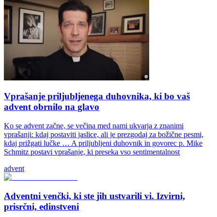
Vprašanje priljubljenega duhovnika, ki bo vaš
advent obrnilo na glavo
Ko se advent začne, se večina med nami ukvarja z znanimi
vprašanji: kdaj postaviti jaslice, ali je prezgodaj za božične pesmi,
kdaj prižgati lučke … A priljubljeni duhovnik in govorec p. Mike
Schmitz postavi vprašanje, ki preseka vso sentimentalnost
advent
Adventni venčki, ki ste jih ustvarili vi. Izvirni,
prisrčni, edinstveni