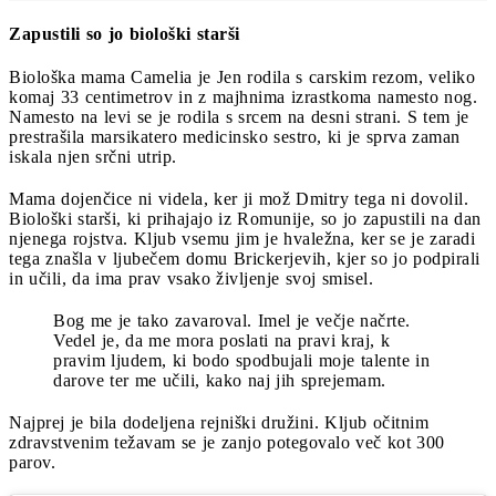
Zapustili so jo biološki starši
Biološka mama Camelia je Jen rodila s carskim rezom, veliko
komaj 33 centimetrov in z majhnima izrastkoma namesto nog.
Namesto na levi se je rodila s srcem na desni strani. S tem je
prestrašila marsikatero medicinsko sestro, ki je sprva zaman
iskala njen srčni utrip.
Mama dojenčice ni videla, ker ji mož Dmitry tega ni dovolil.
Biološki starši, ki prihajajo iz Romunije, so jo zapustili na dan
njenega rojstva. Kljub vsemu jim je hvaležna, ker se je zaradi
tega znašla v ljubečem domu Brickerjevih, kjer so jo podpirali
in učili, da ima prav vsako življenje svoj smisel.
Bog me je tako zavaroval. Imel je večje načrte.
Vedel je, da me mora poslati na pravi kraj, k
pravim ljudem, ki bodo spodbujali moje talente in
darove ter me učili, kako naj jih sprejemam.
Najprej je bila dodeljena rejniški družini. Kljub očitnim
zdravstvenim težavam se je zanjo potegovalo več kot 300
parov.