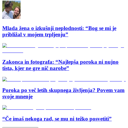
Mlada žena o izkušnji neplodnosti: “Bog se mi je
približal v mojem trpljenju”
Zakonca in fotografa: “Najlepša poroka ni nujno
tista, kjer ne gre nič narobe”
Poroka po več letih skupnega življenja? Povem vam
svoje mnenje
“Če imaš nekoga rad, se mu ni težko posvetiti”