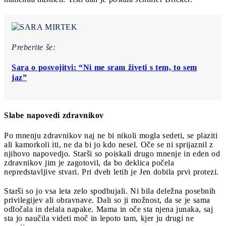
Preberite še:
Sara o posvojitvi: “Ni me sram živeti s tem, to sem
jaz”
Slabe napovedi zdravnikov
Po mnenju zdravnikov naj ne bi nikoli mogla sedeti, se plaziti
ali kamorkoli iti, ne da bi jo kdo nesel. Oče se ni sprijaznil z
njihovo napovedjo. Starši so poiskali drugo mnenje in eden od
zdravnikov jim je zagotovil, da bo deklica počela
nepredstavljive stvari. Pri dveh letih je Jen dobila prvi protezi.
Starši so jo vsa leta zelo spodbujali. Ni bila deležna posebnih
privilegijev ali obravnave. Dali so ji možnost, da se je sama
odločala in delala napake. Mama in oče sta njena junaka, saj
sta jo naučila videti moč in lepoto tam, kjer ju drugi ne