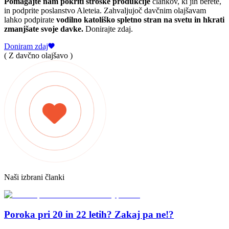
Pomagajte nam pokriti stroške produkcije
člankov, ki jih berete,
in podprite poslanstvo Aleteia. Zahvaljujoč davčnim olajšavam
lahko podpirate
vodilno katoliško spletno stran na svetu in hkrati
zmanjšate svoje davke.
Donirajte zdaj.
Doniram zdaj
( Z davčno olajšavo )
Naši izbrani članki
Poroka pri 20 in 22 letih? Zakaj pa ne!?