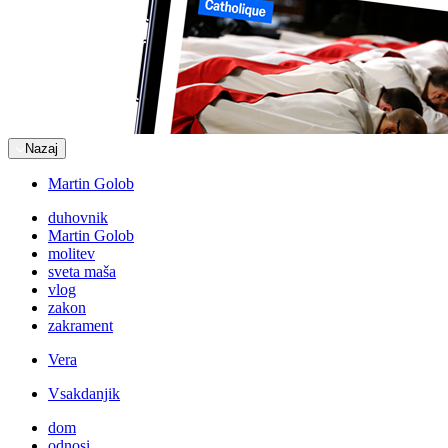
Nazaj
Martin Golob
duhovnik
Martin Golob
molitev
sveta maša
vlog
zakon
zakrament
Vera
Vsakdanjik
dom
odnosi