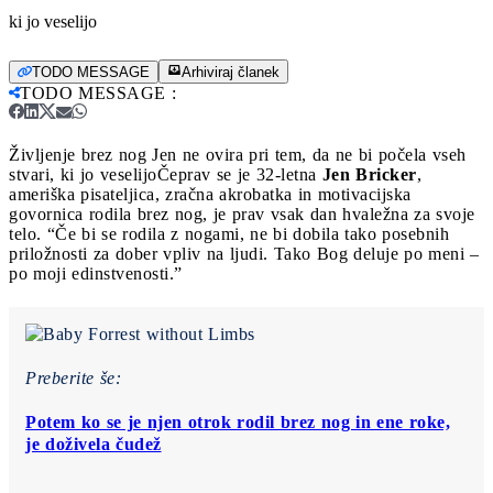
ki jo veselijo
TODO MESSAGE
Arhiviraj članek
TODO MESSAGE
:
Življenje brez nog Jen ne ovira pri tem, da ne bi počela vseh
stvari, ki jo veselijo
Čeprav se je 32-letna
Jen Bricker
,
ameriška pisateljica, zračna akrobatka in motivacijska
govornica rodila brez nog, je prav vsak dan hvaležna za svoje
telo. “Če bi se rodila z nogami, ne bi dobila tako posebnih
priložnosti za dober vpliv na ljudi. Tako Bog deluje po meni –
po moji edinstvenosti.”
Preberite še:
Potem ko se je njen otrok rodil brez nog in ene roke,
je doživela čudež