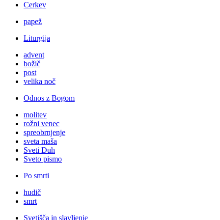
Cerkev
papež
Liturgija
advent
božič
post
velika noč
Odnos z Bogom
molitev
rožni venec
spreobrnjenje
sveta maša
Sveti Duh
Sveto pismo
Po smrti
hudič
smrt
Svetišča in slavljenje