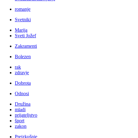
romanje
Svetniki
Marija
Sveti Jožef
Zakramenti
Bolezen
rak
zdravje
Dobrota
Odnosi
Družina
mladi
prijateljstvo
šport
zakon
Preizkušnje