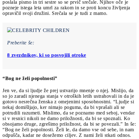
poslala pismo in tri sestre so se prvič srečale. Njihov oče je
pozneje istega leta umrl za rakom in se proti koncu življenja
opravičil svoji družini. Srečala se je tudi z mamo.
Preberite še:
8 zvezdnikov, ki so posvojili otroke
“Bog ne želi popolnosti”
Jen ve, da si ljudje že prej ustvarijo mnenje o njej. Mislijo, da
so jo zaradi njenega stanja v otroških letih ustrahovali in da je
gotovo nesrečna ženska z omejenimi sposobnostmi. “Ljudje si
nekaj domišljajo, ker nimajo poguma, da bi vprašali ali se
potrudili razumeti. Mislimo, da se poznamo med seboj, vendar
si v resnici nikoli ne damo priložnosti, da bi se spoznali. Ko
obsojamo druge, zgrešimo priložnost, da bi se povezali.” In še:
“Bog ne želi popolnosti. Želi le, da damo vse od sebe, in nam
odpušča, kadar ne dosežemo ciljev. Z nami želi stkati odnos.