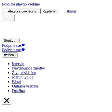
Pojdi na glavno vsebino
Iskanje
Aleteia
slovenščina
Razdelki
Storitve
Podprite nas
Podprite nas
Menu
Intervju
Navdihujoče zgodbe
Življenjski slog
Martin Golob
Blogi
Oglasna vsebina
Družina