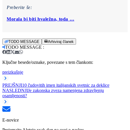
Preberite še:
Morala bi biti hvaležna, toda …
TODO MESSAGE
Arhiviraj članek
TODO MESSAGE
:
Ključne besede/oznake, povezane s tem člankom:
preizkušnje
PREJŠNJI
10 čudovitih imen italijanskih svetnic za deklice
NASLEDNJI
Je zakonska zveza namenjena zdravljenju
osamljenosti?
E-novice
Prejemajte Aleteio vsak dan na svoj e-naslov.