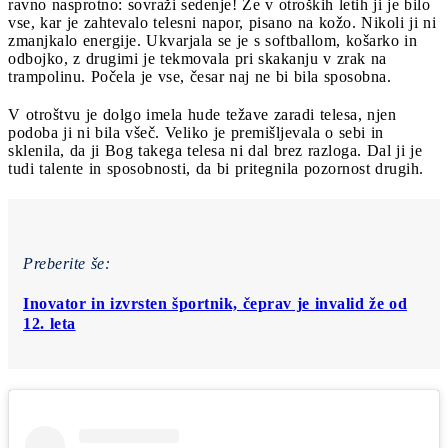
ravno nasprotno: sovraži sedenje! Že v otroških letih ji je bilo
vse, kar je zahtevalo telesni napor, pisano na kožo. Nikoli ji ni
zmanjkalo energije. Ukvarjala se je s softballom, košarko in
odbojko, z drugimi je tekmovala pri skakanju v zrak na
trampolinu. Počela je vse, česar naj ne bi bila sposobna.
V otroštvu je dolgo imela hude težave zaradi telesa, njen
podoba ji ni bila všeč. Veliko je premišljevala o sebi in
sklenila, da ji Bog takega telesa ni dal brez razloga. Dal ji je
tudi talente in sposobnosti, da bi pritegnila pozornost drugih.
Preberite še:
Inovator in izvrsten športnik, čeprav je invalid že od
12. leta