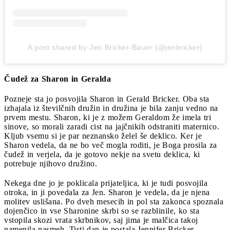
A post shared by Jen Bricker-Bauer (@jenbricker)
Čudež za Sharon in Geralda
Pozneje sta jo posvojila Sharon in Gerald Bricker. Oba sta
izhajala iz številčnih družin in družina je bila zanju vedno na
prvem mestu. Sharon, ki je z možem Geraldom že imela tri
sinove, so morali zaradi cist na jajčnikih odstraniti maternico.
Kljub vsemu si je par neznansko želel še deklico. Ker je
Sharon vedela, da ne bo več mogla roditi, je Boga prosila za
čudež in verjela, da je gotovo nekje na svetu deklica, ki
potrebuje njihovo družino.
Nekega dne jo je poklicala prijateljica, ki je tudi posvojila
otroka, in ji povedala za Jen. Sharon je vedela, da je njena
molitev uslišana. Po dveh mesecih in pol sta zakonca spoznala
dojenčico in vse Sharonine skrbi so se razblinile, ko sta
vstopila skozi vrata skrbnikov, saj jima je malčica takoj
namenila nasmeh. Tisti dan je postala Jennifer Bricker.