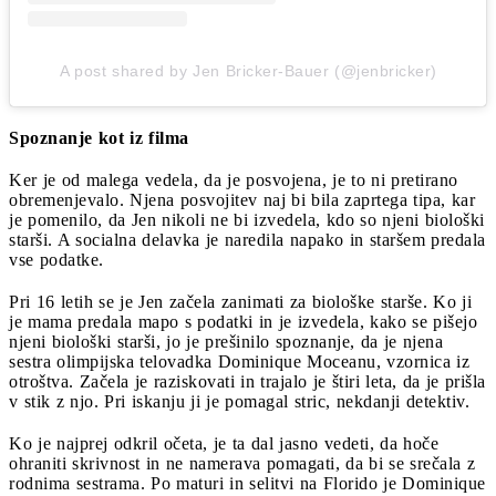
A post shared by Jen Bricker-Bauer (@jenbricker)
Spoznanje kot iz filma
Ker je od malega vedela, da je posvojena, je to ni pretirano
obremenjevalo. Njena posvojitev naj bi bila zaprtega tipa, kar
je pomenilo, da Jen nikoli ne bi izvedela, kdo so njeni biološki
starši. A socialna delavka je naredila napako in staršem predala
vse podatke.
Pri 16 letih se je Jen začela zanimati za biološke starše. Ko ji
je mama predala mapo s podatki in je izvedela, kako se pišejo
njeni biološki starši, jo je prešinilo spoznanje, da je njena
sestra olimpijska telovadka Dominique Moceanu, vzornica iz
otroštva. Začela je raziskovati in trajalo je štiri leta, da je prišla
v stik z njo. Pri iskanju ji je pomagal stric, nekdanji detektiv.
Ko je najprej odkril očeta, je ta dal jasno vedeti, da hoče
ohraniti skrivnost in ne namerava pomagati, da bi se srečala z
rodnima sestrama. Po maturi in selitvi na Florido je Dominique