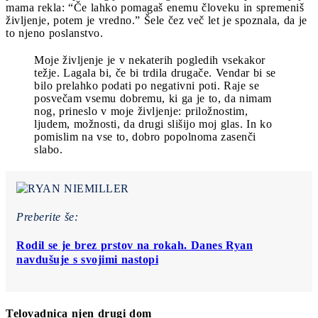
mama rekla: “Če lahko pomagaš enemu človeku in spremeniš
življenje, potem je vredno.” Šele čez več let je spoznala, da je
to njeno poslanstvo.
Moje življenje je v nekaterih pogledih vsekakor
težje. Lagala bi, če bi trdila drugače. Vendar bi se
bilo prelahko podati po negativni poti. Raje se
posvečam vsemu dobremu, ki ga je to, da nimam
nog, prineslo v moje življenje: priložnostim,
ljudem, možnosti, da drugi slišijo moj glas. In ko
pomislim na vse to, dobro popolnoma zasenči
slabo.
Preberite še:
Rodil se je brez prstov na rokah. Danes Ryan
navdušuje s svojimi nastopi
Telovadnica njen drugi dom