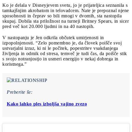
Ko je delala v Disneyjevem svetu, jo je prijateljica seznanila s
tamkajšnjim akrobatom in telovadcem. Nate je prepoznal njene
sposobnosti in čeprav so bili mnogi v dvomih, sta nastopila
skupaj. Dobila sta priložnost na turneji Britney Spears, in sicer
pred več kot 20.000 ljudmi in na 40 nastopih.
V nastopanju je Jen odkrila občutek umirjenosti in
izpopolnjenosti. “Zelo pomembno je, da človek poišče svoj
ustvarjalni izraz, ki ni le počitek, popestritev vsakdanjega
življenja in odmik od stresa, temveč je tudi čas, da poišče stik
s svojo notranjostjo in usmeri energijo v nekaj dobrega in
koristnega.”
Preberite še:
Kako lahko ples izboljša vajino zvezo