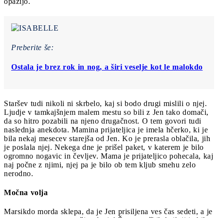
opazijo.
Preberite še:
Ostala je brez rok in nog, a širi veselje kot le malokdo
Staršev tudi nikoli ni skrbelo, kaj si bodo drugi mislili o njej.
Ljudje v tamkajšnjem malem mestu so bili z Jen tako domači,
da so hitro pozabili na njeno drugačnost. O tem govori tudi
naslednja anekdota. Mamina prijateljica je imela hčerko, ki je
bila nekaj mesecev starejša od Jen. Ko je prerasla oblačila, jih
je poslala njej. Nekega dne je prišel paket, v katerem je bilo
ogromno nogavic in čevljev. Mama je prijateljico pohecala, kaj
naj počne z njimi, njej pa je bilo ob tem kljub smehu zelo
nerodno.
Močna volja
Marsikdo morda sklepa, da je Jen prisiljena ves čas sedeti, a je