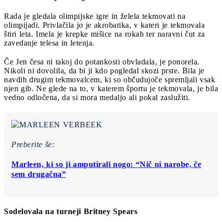
Rada je gledala olimpijske igre in želela tekmovati na
olimpijadi. Privlačila jo je akrobatika, v kateri je tekmovala
štiri leta. Imela je krepke mišice na rokah ter naravni čut za
zavedanje telesa in letenja.
Če Jen česa ni takoj do potankosti obvladala, je ponorela.
Nikoli ni dovolila, da bi ji kdo pogledal skozi prste. Bila je
navdih drugim tekmovalcem, ki so občudujoče spremljali vsak
njen gib. Ne glede na to, v katerem športu je tekmovala, je bila
vedno odločena, da si mora medaljo ali pokal zaslužiti.
Preberite še:
Marleen, ki so ji amputirali nogo: “Nič ni narobe, če
sem drugačna”
Sodelovala na turneji Britney Spears