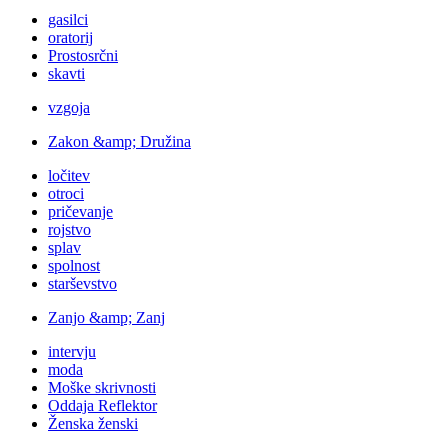
gasilci
oratorij
Prostosrčni
skavti
vzgoja
Zakon &amp; Družina
ločitev
otroci
pričevanje
rojstvo
splav
spolnost
starševstvo
Zanjo &amp; Zanj
intervju
moda
Moške skrivnosti
Oddaja Reflektor
Ženska ženski