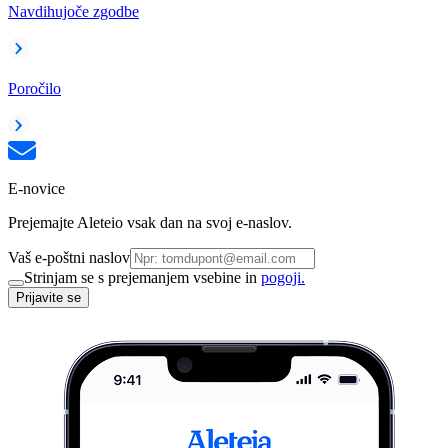
Navdihujoče zgodbe
Poročilo
E-novice
Prejemajte Aleteio vsak dan na svoj e-naslov.
Vaš e-poštni naslov
Strinjam se s prejemanjem vsebine in
pogoji.
Prijavite se