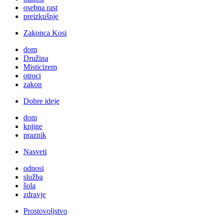
osebna rast
preizkušnje
Zakonca Kosi
dom
Družina
Misticizem
otroci
zakon
Dobre ideje
dom
knjige
praznik
Nasveti
odnosi
služba
šola
zdravje
Prostovoljstvo