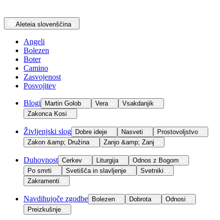
Aleteia
slovenščina
Angeli
Bolezen
Boter
Camino
Zasvojenost
Posvojitev
Blogi
Martin Golob
Vera
Vsakdanjik
Zakonca Kosi
Življenjski slog
Dobre ideje
Nasveti
Prostovoljstvo
Zakon &amp; Družina
Zanjo &amp; Zanj
Duhovnost
Cerkev
Liturgija
Odnos z Bogom
Po smrti
Svetišča in slavljenje
Svetniki
Zakramenti
Navdihujoče zgodbe
Bolezen
Dobrota
Odnosi
Preizkušnje