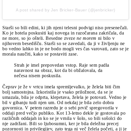
A post shared by Jen Bricker-Bauer (@jenbricker)
Starši so bili edini, ki jih njeni telesni podvigi niso presenečali.
Ko je hotela poskusiti kaj novega in razočarana zakričala, da
ne more, so jo ošteli. Besedne zveze
ne morem
ni bilo v
njihovem besedišču. Starši so se zavedali, da ji v življenju ne
bo vedno lahko in je ne bodo mogli ves čas varovati, zato se je
morala naučiti, kako se postaviti zase.
Strah je imel prepovedan vstop. Raje sem padla
naravnost na obraz, kot da bi obžalovala, da
nečesa nisem poskusila.
Čeprav je že v vrtcu imela spremljevalko, je želela biti čim
bolj samostojna. Izkoristila je vsako priložnost, da se je
umazala, bila je odprta, klepetava, želela je potovati. Vedno je
bil v gibanju tudi njen um. Od nekdaj je bila zelo dobra
govornica. V petem razredu je o sebi prvič spregovorila v
oddaji pred večjo publiko. Kot 13-letno dekle je gostovala po
različnih oddajah in ko se je vrnila v šolo, so bili sošolci do
nje zadržani. Bili so ljubosumni, ker je bila deležna precej
pozornosti in privilegijev, zato tega ni več želela početi, a ji je