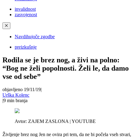
invalidnost
zasvojenost
✕
Navdihujoče zgodbe
preizkušnje
Rodila se je brez nog, a živi na polno:
“Bog ne želi popolnosti. Želi le, da damo
vse od sebe”
objavljeno 19/11/19
|
Urška Kolenc
|
9
min branja
Avtor:
ZAJEM ZASLONA | YOUTUBE
Življenje brez nog Jen ne ovira pri tem, da ne bi počela vseh stvari,