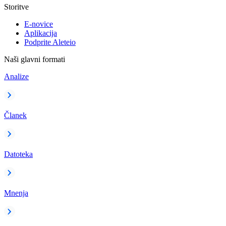
Storitve
E-novice
Aplikacija
Podprite Aleteio
Naši glavni formati
Analize
Članek
Datoteka
Mnenja