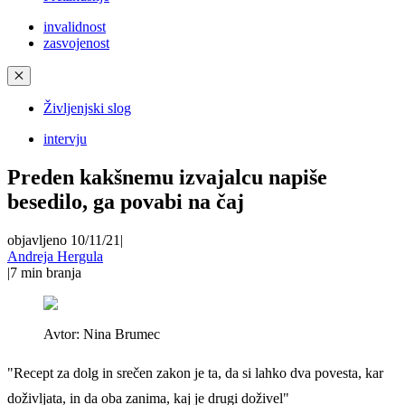
invalidnost
zasvojenost
✕
Življenjski slog
intervju
Preden kakšnemu izvajalcu napiše
besedilo, ga povabi na čaj
objavljeno 10/11/21
|
Andreja Hergula
|
7
min branja
Avtor:
Nina Brumec
"Recept za dolg in srečen zakon je ta, da si lahko dva povesta, kar
doživljata, in da oba zanima, kaj je drugi doživel"