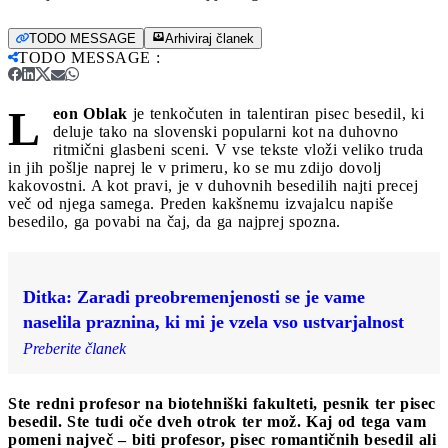
TODO MESSAGE
Arhiviraj članek
TODO MESSAGE
:
L
eon Oblak
je tenkočuten in talentiran pisec besedil, ki
deluje tako na slovenski popularni kot na duhovno
ritmični glasbeni sceni. V vse tekste vloži veliko truda
in jih pošlje naprej le v primeru, ko se mu zdijo dovolj
kakovostni. A kot pravi, je v duhovnih besedilih najti precej
več od njega samega. Preden kakšnemu izvajalcu napiše
besedilo, ga povabi na čaj, da ga najprej spozna.
Ditka: Zaradi preobremenjenosti se je vame
naselila praznina, ki mi je vzela vso ustvarjalnost
Preberite članek
Ste redni profesor na biotehniški fakulteti, pesnik ter pisec
besedil. Ste tudi oče dveh otrok ter mož. Kaj od tega vam
pomeni največ – biti profesor, pisec romantičnih besedil ali