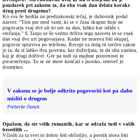
poudarek pri zakonu ta, da oba vsak dan delata korake
drug proti drugemu?
Ko sva še hodila na predzakonski tečaj, je duhovnik podal
nasvet: "Tisti par med vami, ki se v času skupne hoje ne
pogovarja vsaj dve ali tri ure na dan, lahko kar odide s
srečanja." S Tanjo se še vedno drživa tega nasveta in se vsak
dan vsaj dve uri pogovarjava. Kadar ne moreva biti skupaj,
pogovor opraviva po telefonu. Recept za dolg in srečen zakon
je ta, da si lahko dva povesta, kar doživljata, in da oba zanima,
kaj je drugi doživel. Gre pa tudi za majhne pozornosti in
presenečenja. To se ne more končati s poroko, temveč je
dosmrtno.
V zakonu se je bolje odkrito pogovoriti kot pa slabo
misliti o drugem
Preberite članek
Opažam, da ste velik romantik, kar se odraža tudi v vaših
besedilih ...
Včasih za ta svet ni dobro biti občutljiv, a pesnik mora biti