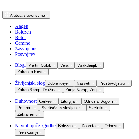
Aleteia
slovenščina
Angeli
Bolezen
Boter
Camino
Zasvojenost
Posvojitev
Blogi
Martin Golob
Vera
Vsakdanjik
Zakonca Kosi
Življenjski slog
Dobre ideje
Nasveti
Prostovoljstvo
Zakon &amp; Družina
Zanjo &amp; Zanj
Duhovnost
Cerkev
Liturgija
Odnos z Bogom
Po smrti
Svetišča in slavljenje
Svetniki
Zakramenti
Navdihujoče zgodbe
Bolezen
Dobrota
Odnosi
Preizkušnje