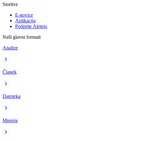
Storitve
E-novice
Aplikacija
Podprite Aleteio
Naši glavni formati
Analize
Članek
Datoteka
Mnenja