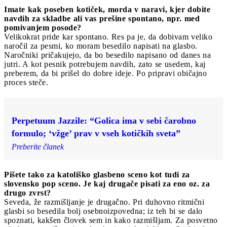
Imate kak poseben kotiček, morda v naravi, kjer dobite
navdih za skladbe ali vas prešine spontano, npr. med
pomivanjem posode?
Velikokrat pride kar spontano. Res pa je, da dobivam veliko
naročil za pesmi, ko moram besedilo napisati na glasbo.
Naročniki pričakujejo, da bo besedilo napisano od danes na
jutri. A kot pesnik potrebujem navdih, zato se usedem, kaj
preberem, da bi prišel do dobre ideje. Po pripravi običajno
proces steče.
Perpetuum Jazzile: “Golica ima v sebi čarobno
formulo; ‘vžge’ prav v vseh kotičkih sveta”
Preberite članek
Pišete tako za katoliško glasbeno sceno kot tudi za
slovensko pop sceno. Je kaj drugače pisati za eno oz. za
drugo zvrst?
Seveda, že razmišljanje je drugačno. Pri duhovno ritmični
glasbi so besedila bolj osebnoizpovedna; iz teh bi se dalo
spoznati, kakšen človek sem in kako razmišljam. Za posvetno