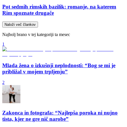
Pot sedmih rimskih bazilik: romanje, na katerem
Rim spoznate drugače
Naloži več člankov
Najbolj brano v tej kategoriji ta mesec
1
Mlada žena o izkušnji neplodnosti: “Bog se mi je
približal v mojem trpljenju”
2
Zakonca in fotografa: “Najlepša poroka ni nujno
tista, kjer ne gre nič narobe”