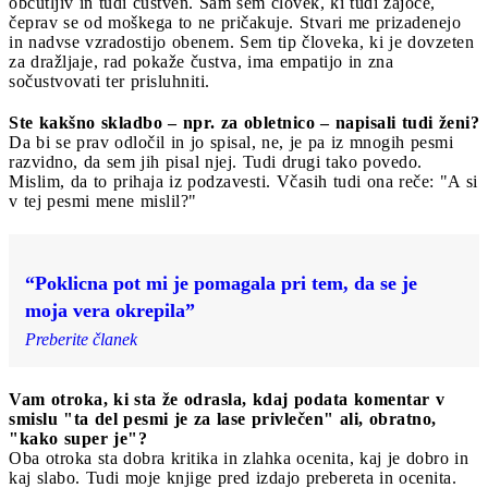
občutljiv in tudi čustven. Sam sem človek, ki tudi zajoče,
čeprav se od moškega to ne pričakuje. Stvari me prizadenejo
in nadvse vzradostijo obenem. Sem tip človeka, ki je dovzeten
za dražljaje, rad pokaže čustva, ima empatijo in zna
sočustvovati ter prisluhniti.
Ste kakšno skladbo – npr. za obletnico – napisali tudi ženi?
Da bi se prav odločil in jo spisal, ne, je pa iz mnogih pesmi
razvidno, da sem jih pisal njej. Tudi drugi tako povedo.
Mislim, da to prihaja iz podzavesti. Včasih tudi ona reče: "A si
v tej pesmi mene mislil?"
“Poklicna pot mi je pomagala pri tem, da se je
moja vera okrepila”
Preberite članek
Vam otroka, ki sta že odrasla, kdaj podata komentar v
smislu "ta del pesmi je za lase privlečen" ali, obratno,
"kako super je"?
Oba otroka sta dobra kritika in zlahka ocenita, kaj je dobro in
kaj slabo. Tudi moje knjige pred izdajo prebereta in ocenita.