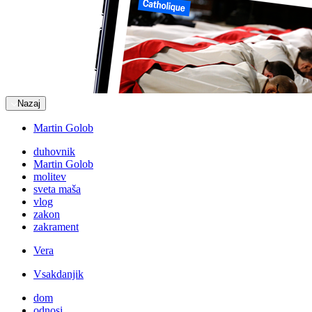
Nazaj
Martin Golob
duhovnik
Martin Golob
molitev
sveta maša
vlog
zakon
zakrament
Vera
Vsakdanjik
dom
odnosi