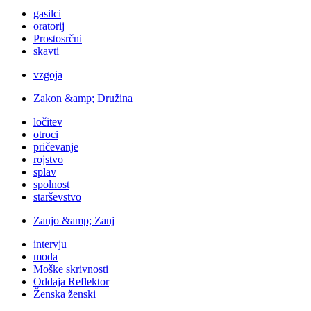
gasilci
oratorij
Prostosrčni
skavti
vzgoja
Zakon &amp; Družina
ločitev
otroci
pričevanje
rojstvo
splav
spolnost
starševstvo
Zanjo &amp; Zanj
intervju
moda
Moške skrivnosti
Oddaja Reflektor
Ženska ženski