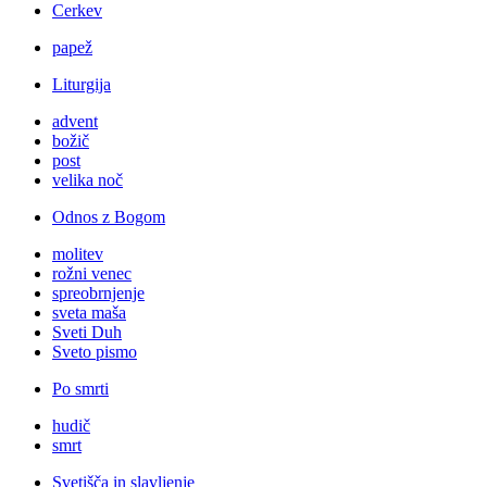
Cerkev
papež
Liturgija
advent
božič
post
velika noč
Odnos z Bogom
molitev
rožni venec
spreobrnjenje
sveta maša
Sveti Duh
Sveto pismo
Po smrti
hudič
smrt
Svetišča in slavljenje