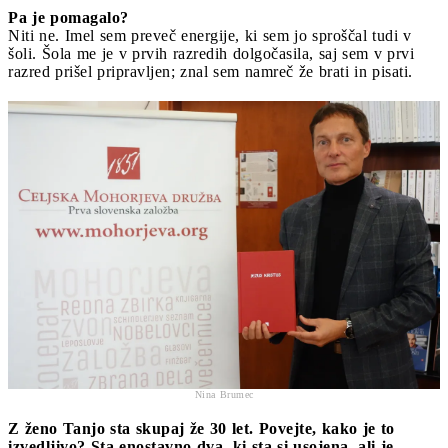
Pa je pomagalo?
Niti ne. Imel sem preveč energije, ki sem jo sproščal tudi v
šoli. Šola me je v prvih razredih dolgočasila, saj sem v prvi
razred prišel pripravljen; znal sem namreč že brati in pisati.
Nina Brumec
Z ženo Tanjo sta skupaj že 30 let. Povejte, kako je to
izvedljivo? Sta enostavno dva, ki sta si usojena, ali je