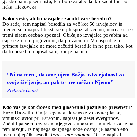
glasbo pa napišem tisto, kar bo izvajalec lahko začutil in bo
nekaj njegovega.
Kako veste, ali bo izvajalec začutil vaše besedilo?
Do sedaj sem napisal besedila za več kot 50 izvajalcev in
preden sem napisal tekst, sem jih spoznal večino, morda se le s
tremi nisem osebno spoznal. Običajno izvajalce povabim na
čaj, se z njimi pogovorim, da jih začutim. V nasprotnem
primeru izvajalec ne more začutiti besedila in ne peti tako, kot
da bi besedilo napisal sam, kar je namen.
“Ni na meni, da omejujem Božjo ustvarjalnost za
svoje življenje, ampak to prepuščam Njemu”
Preberite članek
Kdo vas je kot človek med glasbeniki pozitivno presenetil?
Enzo Hrovatin. On je legenda slovenske zabavne glasbe,
vrhunski avtor pri Faraonih, napisal je deset evergrinov.
Začutil pa sem predvsem njegovo duhovnost in ujela sva se na
tem nivoju. Iz najinega skupnega sodelovanja je nastalo eno
meni najlepših besedil
Jezus, vate zaupam.
On je napisal