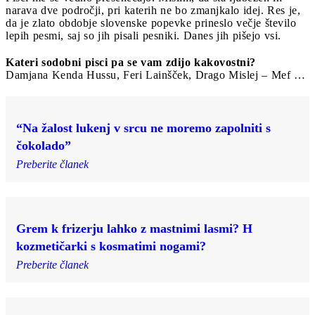
narava dve področji, pri katerih ne bo zmanjkalo idej. Res je,
da je zlato obdobje slovenske popevke prineslo večje število
lepih pesmi, saj so jih pisali pesniki. Danes jih pišejo vsi.
Kateri sodobni pisci pa se vam zdijo kakovostni?
Damjana Kenda Hussu, Feri Lainšček, Drago Mislej ‒ Mef …
“Na žalost lukenj v srcu ne moremo zapolniti s
čokolado”
Preberite članek
Grem k frizerju lahko z mastnimi lasmi? H
kozmetičarki s kosmatimi nogami?
Preberite članek