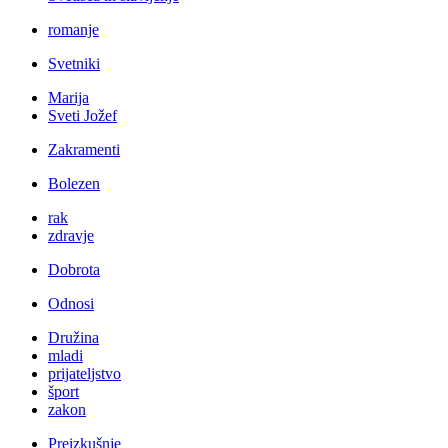
romanje
Svetniki
Marija
Sveti Jožef
Zakramenti
Bolezen
rak
zdravje
Dobrota
Odnosi
Družina
mladi
prijateljstvo
šport
zakon
Preizkušnje