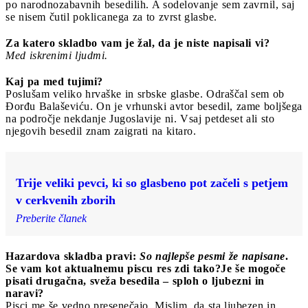
po narodnozabavnih besedilih. A sodelovanje sem zavrnil, saj
se nisem čutil poklicanega za to zvrst glasbe.
Za katero skladbo vam je žal, da je niste napisali vi?
Med iskrenimi ljudmi.
Kaj pa med tujimi?
Poslušam veliko hrvaške in srbske glasbe. Odraščal sem ob
Đorđu Balaševiću. On je vrhunski avtor besedil, zame boljšega
na področje nekdanje Jugoslavije ni. Vsaj petdeset ali sto
njegovih besedil znam zaigrati na kitaro.
Trije veliki pevci, ki so glasbeno pot začeli s petjem
v cerkvenih zborih
Preberite članek
Hazardova skladba pravi:
So najlepše pesmi že napisane
.
Se vam kot aktualnemu piscu res zdi tako?Je še mogoče
pisati drugačna, sveža besedila –
sploh o ljubezni in
naravi?
Pisci me še vedno presenečajo. Mislim, da sta ljubezen in