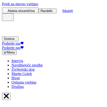
Pojdi na glavno vsebino
Iskanje
Aleteia
slovenščina
Razdelki
Storitve
Podprite nas
Podprite nas
Menu
Intervju
Navdihujoče zgodbe
Življenjski slog
Martin Golob
Blogi
Oglasna vsebina
Družina