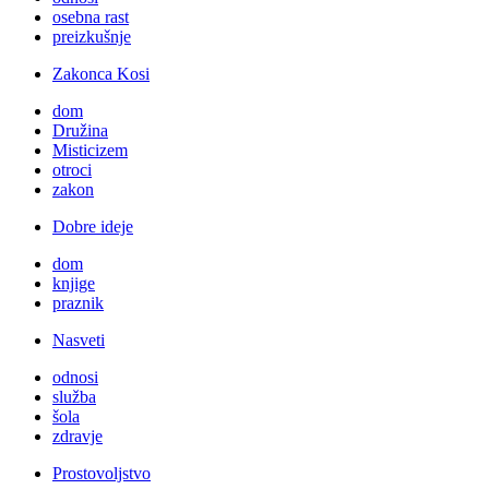
osebna rast
preizkušnje
Zakonca Kosi
dom
Družina
Misticizem
otroci
zakon
Dobre ideje
dom
knjige
praznik
Nasveti
odnosi
služba
šola
zdravje
Prostovoljstvo