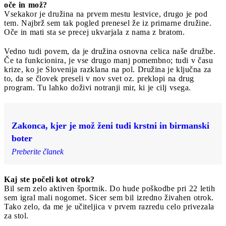
oče in mož?
Vsekakor je družina na prvem mestu lestvice, drugo je pod
tem. Najbrž sem tak pogled prenesel že iz primarne družine.
Oče in mati sta se precej ukvarjala z nama z bratom.
Vedno tudi povem, da je družina osnovna celica naše družbe.
Če ta funkcionira, je vse drugo manj pomembno; tudi v času
krize, ko je Slovenija razklana na pol. Družina je ključna za
to, da se človek preseli v nov svet oz. preklopi na drug
program. Tu lahko doživi notranji mir, ki je cilj vsega.
Zakonca, kjer je mož ženi tudi krstni in birmanski
boter
Preberite članek
Kaj ste počeli kot otrok?
Bil sem zelo aktiven športnik. Do hude poškodbe pri 22 letih
sem igral mali nogomet. Sicer sem bil izredno živahen otrok.
Tako zelo, da me je učiteljica v prvem razredu celo privezala
za stol.