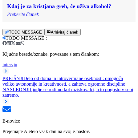
Kdaj je za kristjana greh, če uživa alkohol?
Preberite članek
TODO MESSAGE
Arhiviraj članek
TODO MESSAGE
:
Ključne besede/oznake, povezane s tem člankom:
intervju
PREJŠNJI
Delo od doma in introvertirane osebnosti: omogoča
veliko avtonomije in kreativnosti, a zahteva ogromno discipline
NASLEDNJI
Ljudje se rodimo kot raziskovalci, a to pogosto v sebi
zatremo.
E-novice
Prejemajte Aleteio vsak dan na svoj e-naslov.