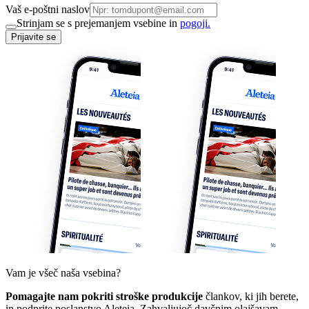
Vaš e-poštni naslov
Strinjam se s prejemanjem vsebine in
pogoji.
Prijavite se
Vam je všeč naša vsebina?
Pomagajte nam pokriti stroške produkcije
člankov, ki jih berete,
in podprite poslanstvo Aleteia. Zahvaljujoč davčnim olajšavam