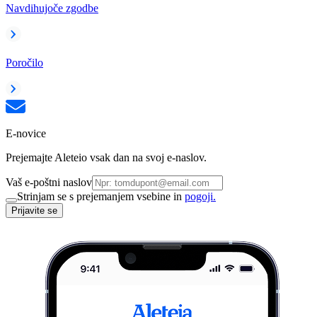
Navdihujoče zgodbe
Poročilo
E-novice
Prejemajte Aleteio vsak dan na svoj e-naslov.
Vaš e-poštni naslov
Strinjam se s prejemanjem vsebine in
pogoji.
Prijavite se