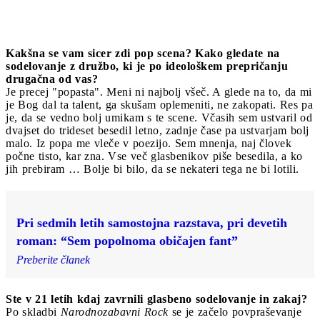
Kakšna se vam sicer zdi pop scena? Kako gledate na
sodelovanje z družbo, ki je po ideološkem prepričanju
drugačna od vas?
Je precej "popasta". Meni ni najbolj všeč. A glede na to, da mi
je Bog dal ta talent, ga skušam oplemeniti, ne zakopati. Res pa
je, da se vedno bolj umikam s te scene. Včasih sem ustvaril od
dvajset do trideset besedil letno, zadnje čase pa ustvarjam bolj
malo. Iz popa me vleče v poezijo. Sem mnenja, naj človek
počne tisto, kar zna. Vse več glasbenikov piše besedila, a ko
jih prebiram … Bolje bi bilo, da se nekateri tega ne bi lotili.
Pri sedmih letih samostojna razstava, pri devetih
roman: “Sem popolnoma običajen fant”
Preberite članek
Ste v 21 letih kdaj zavrnili glasbeno sodelovanje in zakaj?
Po skladbi
Narodnozabavni Rock
se je začelo povpraševanje