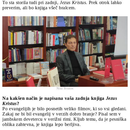
To sta storila tudi pri zadnji,
Jezus Kristus.
Prek otrok lahko
preverim, ali bo knjiga všeč bralcem.
Nina Brumec
Na kakšen način je napisana vaša zadnja knjiga
Jezus
Kristus
?
Po evangelijih je bilo posnetih veliko filmov, ki so vsi gledani.
Zakaj ne bi bil evangelij v verzih dobro branje? Pisal sem v
jambskem devetercu v verižni rimi. Kljub temu, da je pesniška
oblika zahtevna, je knjiga lepo berljiva.