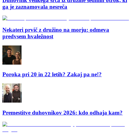
Duhovnik velikega srca iz družine sedmih otrok, ki
ga je zaznamovala nesreča
Nekateri prvič z družino na morju: odmeva
predvsem hvaležnost
Poroka pri 20 in 22 letih? Zakaj pa ne!?
Premestitve duhovnikov 2026: kdo odhaja kam?