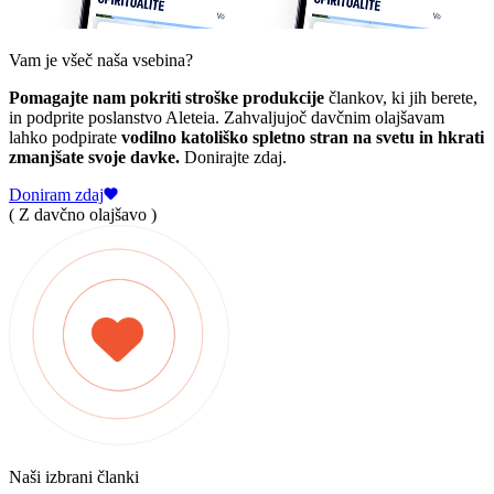
Vam je všeč naša vsebina?
Pomagajte nam pokriti stroške produkcije
člankov, ki jih berete,
in podprite poslanstvo Aleteia. Zahvaljujoč davčnim olajšavam
lahko podpirate
vodilno katoliško spletno stran na svetu in hkrati
zmanjšate svoje davke.
Donirajte zdaj.
Doniram zdaj
( Z davčno olajšavo )
Naši izbrani članki