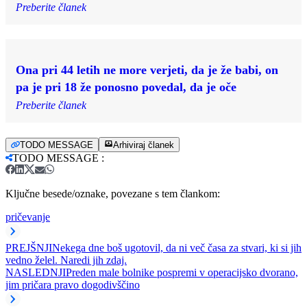
Preberite članek
Ona pri 44 letih ne more verjeti, da je že babi, on
pa je pri 18 že ponosno povedal, da je oče
Preberite članek
TODO MESSAGE
Arhiviraj članek
TODO MESSAGE
:
Ključne besede/oznake, povezane s tem člankom:
pričevanje
PREJŠNJI
Nekega dne boš ugotovil, da ni več časa za stvari, ki si jih
vedno želel. Naredi jih zdaj.
NASLEDNJI
Preden male bolnike pospremi v operacijsko dvorano,
jim pričara pravo dogodivščino