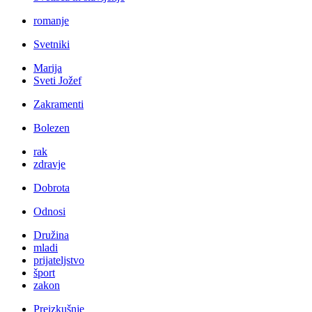
romanje
Svetniki
Marija
Sveti Jožef
Zakramenti
Bolezen
rak
zdravje
Dobrota
Odnosi
Družina
mladi
prijateljstvo
šport
zakon
Preizkušnje