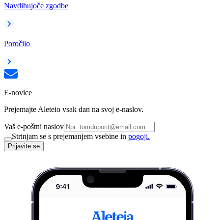
Navdihujoče zgodbe
Poročilo
E-novice
Prejemajte Aleteio vsak dan na svoj e-naslov.
Vaš e-poštni naslov
Strinjam se s prejemanjem vsebine in
pogoji.
Prijavite se