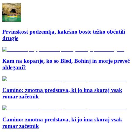
Prvinskost podzemlja, kakršno boste težko občutili
drugje
Kam na kopanje, ko so Bled, Bohinj in morje preveč
oblegani?
Camino: zmotna predstava, ki jo ima skoraj vsak
romar začetnik
Camino: zmotna predstava, ki jo ima skoraj vsak
romar začetnik