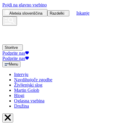
Pojdi na glavno vsebino
Iskanje
Aleteia
slovenščina
Razdelki
Storitve
Podprite nas
Podprite nas
Menu
Intervju
Navdihujoče zgodbe
Življenjski slog
Martin Golob
Blogi
Oglasna vsebina
Družina