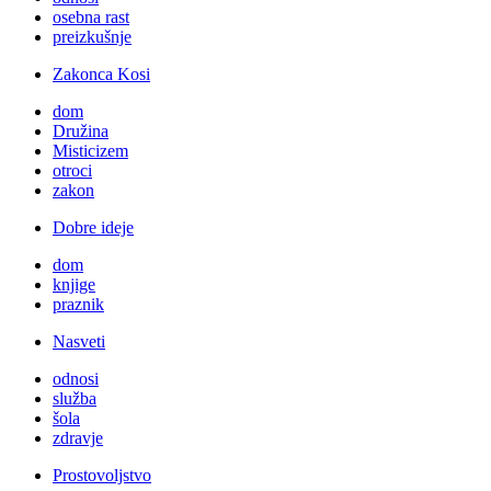
osebna rast
preizkušnje
Zakonca Kosi
dom
Družina
Misticizem
otroci
zakon
Dobre ideje
dom
knjige
praznik
Nasveti
odnosi
služba
šola
zdravje
Prostovoljstvo