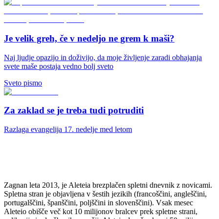
Je velik greh, če v nedeljo ne grem k maši?
Naj ljudje opazijo in doživijo, da moje življenje zaradi obhajanja
svete maše postaja vedno bolj sveto
Sveto pismo
Za zaklad se je treba tudi potruditi
Razlaga evangelija 17. nedelje med letom
Zagnan leta 2013, je Aleteia brezplačen spletni dnevnik z novicami.
Spletna stran je objavljena v šestih jezikih (francoščini, angleščini,
portugalščini, španščini, poljščini in slovenščini). Vsak mesec
Aleteio obišče več kot 10 milijonov bralcev prek spletne strani,