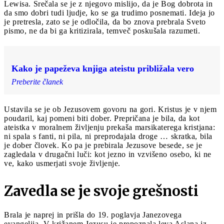
Lewisa. Srečala se je z njegovo mislijo, da je Bog dobrota in
da smo dobri tudi ljudje, ko se ga trudimo posnemati. Ideja jo
je pretresla, zato se je odločila, da bo znova prebrala Sveto
pismo, ne da bi ga kritizirala, temveč poskušala razumeti.
Kako je papeževa knjiga ateistu približala vero
Preberite članek
Ustavila se je ob Jezusovem govoru na gori. Kristus je v njem
poudaril, kaj pomeni biti dober. Prepričana je bila, da kot
ateistka v moralnem življenju prekaša marsikaterega kristjana:
ni spala s fanti, ni pila, ni preprodajala droge … skratka, bila
je dober človek. Ko pa je prebirala Jezusove besede, se je
zagledala v drugačni luči: kot jezno in vzvišeno osebo, ki ne
ve, kako usmerjati svoje življenje.
Zavedla se je svoje grešnosti
Brala je naprej in prišla do 19. poglavja Janezovega
evangelija. V križanem Jezusu je prepoznala leva Aslana iz