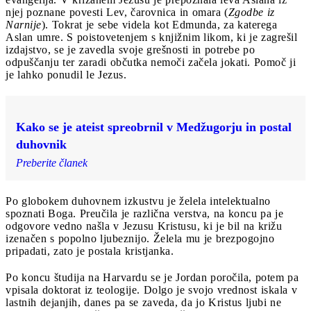
njej poznane povesti Lev, čarovnica in omara (
Zgodbe iz
Narnije
). Tokrat je sebe videla kot Edmunda, za katerega
Aslan umre. S poistovetenjem s knjižnim likom, ki je zagrešil
izdajstvo, se je zavedla svoje grešnosti in potrebe po
odpuščanju ter zaradi občutka nemoči začela jokati. Pomoč ji
je lahko ponudil le Jezus.
Kako se je ateist spreobrnil v Medžugorju in postal
duhovnik
Preberite članek
Po globokem duhovnem izkustvu je želela intelektualno
spoznati Boga. Preučila je različna verstva, na koncu pa je
odgovore vedno našla v Jezusu Kristusu, ki je bil na križu
izenačen s popolno ljubeznijo. Želela mu je brezpogojno
pripadati, zato je postala kristjanka.
Po koncu študija na Harvardu se je Jordan poročila, potem pa
vpisala doktorat iz teologije. Dolgo je svojo vrednost iskala v
lastnih dejanjih, danes pa se zaveda, da jo Kristus ljubi ne