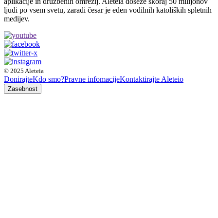
aplikacije in družbenih omrežij. Aleteia doseže skoraj 50 milijonov
ljudi po vsem svetu, zaradi česar je eden vodilnih katoliških spletnih
medijev.
© 2025 Aleteia
Donirajte
Kdo smo?
Pravne infomacije
Kontaktirajte Aleteio
Zasebnost