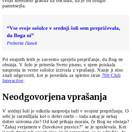
svojo identiteto gradila na občutku, da je od drugih
pametnejša.
“Vse svoje sošolce v srednji šoli sem prepričevala,
da Boga ni”
Preberite članek
Pri enajstih letih je zavestno sprejela prepričanje, da Bog ne
obstaja. V šolo je prinesla Sveto pismo, v njem poiskala
nasprotja in verne sošolce izzivala z vprašanji. Nanje ji niso
znali odgovoriti, kot je povedala za spletno stran
700 Club
Interactive
.
Neodgovorjena vprašanja
V srednji šoli je odkrila nasprotja tudi v svojem prepričanju. O
sebi je razmišljala kot o dobri osebi – toda zakaj je nekaj
dobro oziroma zlo? Od kod prihaja morala, če Bog ne obstaja?
"Zakaj verjamem v človekove pravice?" se je spraševala. Ker