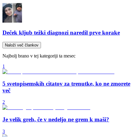
Deček kljub težki diagnozi naredil prve korake
Naloži več člankov
Najbolj brano v tej kategoriji ta mesec
1
5 svetopisemskih citatov za trenutke, ko ne zmorete
več
2
Je velik greh, če v nedeljo ne grem k maši?
3