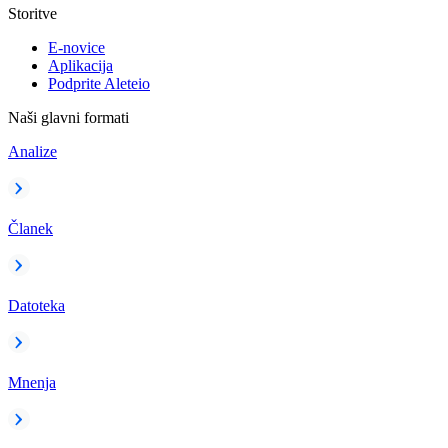
Storitve
E-novice
Aplikacija
Podprite Aleteio
Naši glavni formati
Analize
Članek
Datoteka
Mnenja