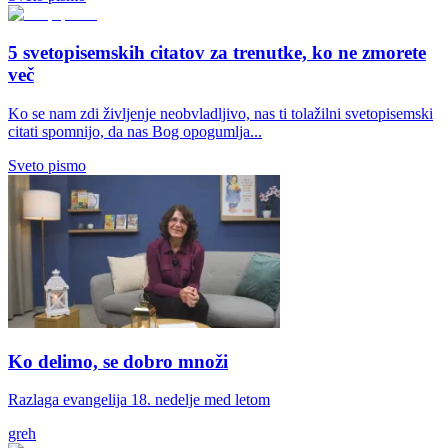
5 svetopisemskih citatov za trenutke, ko ne zmorete
več
Ko se nam zdi življenje neobvladljivo, nas ti tolažilni svetopisemski
citati spomnijo, da nas Bog opogumlja...
Sveto pismo
Ko delimo, se dobro množi
Razlaga evangelija 18. nedelje med letom
greh