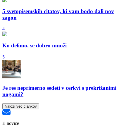
5 svetopisemskih citatov, ki vam bodo dali nov
zagon
4
Ko delimo, se dobro množi
5
Je res neprimerno sedeti v cerkvi s prekrižanimi
nogami?
Naloži več člankov
E-novice