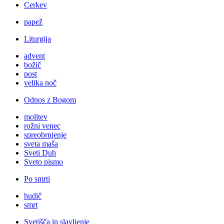
Cerkev
papež
Liturgija
advent
božič
post
velika noč
Odnos z Bogom
molitev
rožni venec
spreobrnjenje
sveta maša
Sveti Duh
Sveto pismo
Po smrti
hudič
smrt
Svetišča in slavljenje