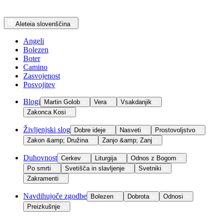
Aleteia
slovenščina
Angeli
Bolezen
Boter
Camino
Zasvojenost
Posvojitev
Blogi
Martin Golob
Vera
Vsakdanjik
Zakonca Kosi
Življenjski slog
Dobre ideje
Nasveti
Prostovoljstvo
Zakon &amp; Družina
Zanjo &amp; Zanj
Duhovnost
Cerkev
Liturgija
Odnos z Bogom
Po smrti
Svetišča in slavljenje
Svetniki
Zakramenti
Navdihujoče zgodbe
Bolezen
Dobrota
Odnosi
Preizkušnje