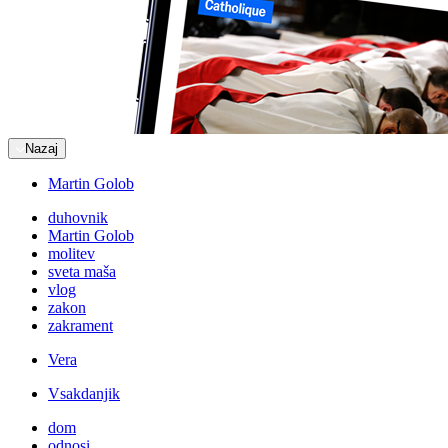
Nazaj
Martin Golob
duhovnik
Martin Golob
molitev
sveta maša
vlog
zakon
zakrament
Vera
Vsakdanjik
dom
odnosi