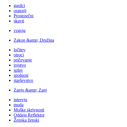
gasilci
oratorij
Prostosrčni
skavti
vzgoja
Zakon &amp; Družina
ločitev
otroci
pričevanje
rojstvo
splav
spolnost
starševstvo
Zanjo &amp; Zanj
intervju
moda
Moške skrivnosti
Oddaja Reflektor
Ženska ženski