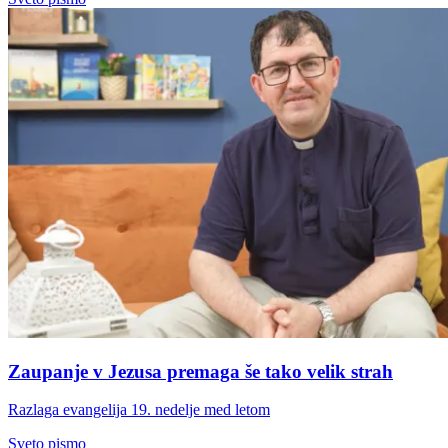
Zaupanje v Jezusa premaga še tako velik strah
Razlaga evangelija 19. nedelje med letom
Sveto pismo