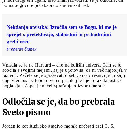
ji tudi drugi teh ugank niso znali razvozlati, se je odločila, da
bo na odgovore počakala do študentskih let.
Nekdanja ateistka: Izročila sem se Bogu, ki me je
sprejel s preteklostjo, slabostmi in prihodnjimi
grehi vred
Preberite članek
Vpisala se je na Harvard – eno najboljših univerz. Tam se je
soočila s svojimi mejami, saj je ugotovila, da ni več najboljša v
razredu. Začela se je spraševati o sebi, kdo v resnici je in kaj ji
daje vrednost. Globoko veren prijatelj je njeno razklanost še
poglabljal. Zopet je načel vprašanje o izvoru morale.
Odločila se je, da bo prebrala
Sveto pismo
Jordan je kot študijsko gradivo morala prebrati esej C. S.