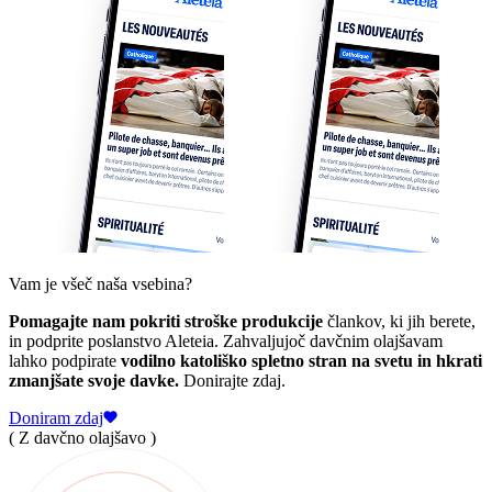
Vam je všeč naša vsebina?
Pomagajte nam pokriti stroške produkcije
člankov, ki jih berete,
in podprite poslanstvo Aleteia. Zahvaljujoč davčnim olajšavam
lahko podpirate
vodilno katoliško spletno stran na svetu in hkrati
zmanjšate svoje davke.
Donirajte zdaj.
Doniram zdaj
( Z davčno olajšavo )