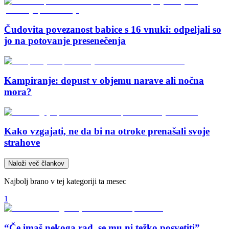
Čudovita povezanost babice s 16 vnuki: odpeljali so
jo na potovanje presenečenja
Kampiranje: dopust v objemu narave ali nočna
mora?
Kako vzgajati, ne da bi na otroke prenašali svoje
strahove
Naloži več člankov
Najbolj brano v tej kategoriji ta mesec
1
“Če imaš nekoga rad, se mu ni težko posvetiti”