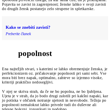
Pojavita se zavist in zagrenjenost; ženske lahko v svoji zavisti
do drugih žensk postanejo zelo strupene in spletkarske.
Kako se znebiti zavisti?
Preberite članek
popolnost
5
Ena najtežjih stvari, s katerimi se lahko obremenjuje ženska, je
perfekcionizem oz. pričakovanje popolnosti pri sami sebi. Vse
mora biti brez napak, optimalno, zahteve so izjemno visoke,
kriteriji praktično nedosegljivi.
V njej se skriva strah, da če ne bo popolna, ne bo ljubljena.
Ujeta je v strah, da jo bodo drugi zalotili pri kakšni napaki, kar
jo potiska v občutek notranje ujetosti in nesvobode. Težnja po
popolnosti nemalokrat lahko privede tudi do duševne ali
telesne bolezni, izgorelosti in podobno.