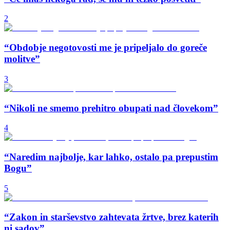
2
“Obdobje negotovosti me je pripeljalo do goreče
molitve”
3
“Nikoli ne smemo prehitro obupati nad človekom”
4
“Naredim najbolje, kar lahko, ostalo pa prepustim
Bogu”
5
“Zakon in starševstvo zahtevata žrtve, brez katerih
ni sadov”