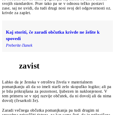
svojih standardov. Prav tako pa se v odnosu težko postavi
zase, saj ne uvidi, da tudi drugi nosi svoj del odgovornosti oz.
krivde za zaplet.
Kaj storiti, če zaradi občutka krivde ne želite k
spovedi
Preberite članek
zavist
4
Lahko da je ženska v otroštvu živela v materialnem
pomanjkanju ali da so imeli starši zelo skopuško logiko; ali pa
je bila prikrajšana za pozornost, ljubezen in naklonjenost. V
tem primeru se v njej razvije občutek, da ni dovolj ali da nima
dovolj (česarkoli že).
Zaradi večnega občutka pomanjkanja pa tudi drugim ni
sposobna privoščiti tistega, za kar sama čuti, da je prikrajšana.