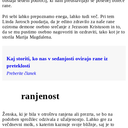
obstaja sedem področij, ki nam predstavljajo še posebej boleče
rane.
Pri sebi lahko prepoznamo enega, lahko tudi več. Pri tem
Linda Jarosch poudarja, da je edino zdravilo za naše rane
oziroma demone osebno srečanje z Jezusom Kristusom in to,
da se mu pustimo osebno nagovoriti in ozdraviti, tako kot je to
storila Marija Magdalena.
Kaj storiti, ko nas v sedanjosti ovirajo rane iz
preteklosti
Preberite članek
ranjenost
1
Ženska, ki je bila v otroštvu ranjena ali prezrta, se bo na
podoben sprožilec odzivala z užaljenostjo. Lahko gre za
večdnevni molk, s katerim kaznuje svoje bližnje, saj je to