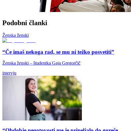
Podobni članki
Ženska ženski
“Če imaš nekoga rad, se mu ni težko posvetiti”
Ženska ženski – študentka Gaja Gregorčič
intervju
“Obdobje negotovosti me je pripeljalo do goreče