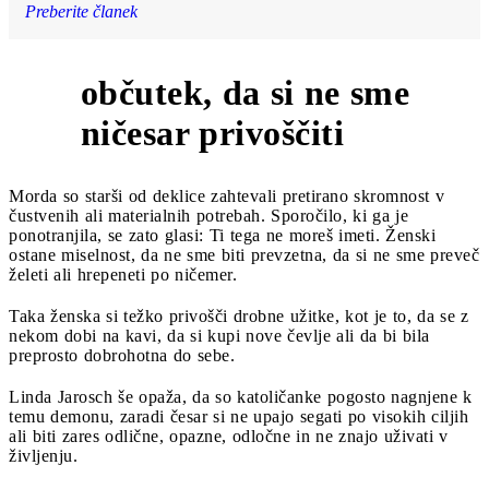
Preberite članek
občutek, da si ne sme
7
ničesar privoščiti
Morda so starši od deklice zahtevali pretirano skromnost v
čustvenih ali materialnih potrebah. Sporočilo, ki ga je
ponotranjila, se zato glasi: Ti tega ne moreš imeti. Ženski
ostane miselnost, da ne sme biti prevzetna, da si ne sme preveč
želeti ali hrepeneti po ničemer.
Taka ženska si težko privošči drobne užitke, kot je to, da se z
nekom dobi na kavi, da si kupi nove čevlje ali da bi bila
preprosto dobrohotna do sebe.
Linda Jarosch še opaža, da so katoličanke pogosto nagnjene k
temu demonu, zaradi česar si ne upajo segati po visokih ciljih
ali biti zares odlične, opazne, odločne in ne znajo uživati v
življenju.