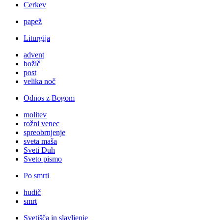
Cerkev
papež
Liturgija
advent
božič
post
velika noč
Odnos z Bogom
molitev
rožni venec
spreobrnjenje
sveta maša
Sveti Duh
Sveto pismo
Po smrti
hudič
smrt
Svetišča in slavljenje