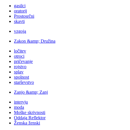
gasilci
oratorij
Prostosrčni
skavti
vzgoja
Zakon &amp; Družina
ločitev
otroci
pričevanje
rojstvo
splav
spolnost
starševstvo
Zanjo &amp; Zanj
intervju
moda
Moške skrivnosti
Oddaja Reflektor
Ženska ženski