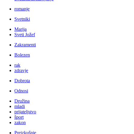
romanje
Svetniki
Marija
Sveti Jožef
Zakramenti
Bolezen
rak
zdravje
Dobrota
Odnosi
Družina
mladi
prijateljstvo
šport
zakon
Preizkušnje