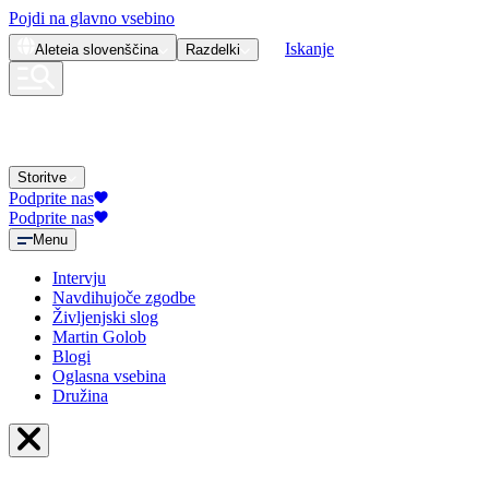
Pojdi na glavno vsebino
Iskanje
Aleteia
slovenščina
Razdelki
Storitve
Podprite nas
Podprite nas
Menu
Intervju
Navdihujoče zgodbe
Življenjski slog
Martin Golob
Blogi
Oglasna vsebina
Družina