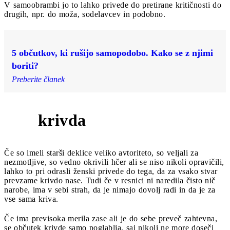
V samoobrambi jo to lahko privede do pretirane kritičnosti do
drugih, npr. do moža, sodelavcev in podobno.
5 občutkov, ki rušijo samopodobo. Kako se z njimi
boriti?
Preberite članek
krivda
3
Če so imeli starši deklice veliko avtoriteto, so veljali za
nezmotljive, so vedno okrivili hčer ali se niso nikoli opravičili,
lahko to pri odrasli ženski privede do tega, da za vsako stvar
prevzame krivdo nase. Tudi če v resnici ni naredila čisto nič
narobe, ima v sebi strah, da je nimajo dovolj radi in da je za
vse sama kriva.
Če ima previsoka merila zase ali je do sebe preveč zahtevna,
se občutek krivde samo poglablja, saj nikoli ne more doseči