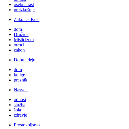
osebna rast
preizkušnje
Zakonca Kosi
dom
Družina
Misticizem
otroci
zakon
Dobre ideje
dom
knjige
praznik
Nasveti
odnosi
služba
šola
zdravje
Prostovoljstvo