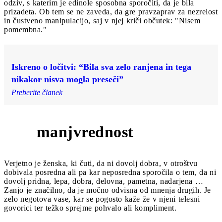
odziv, s katerim je edinole sposobna sporočiti, da je bila
prizadeta. Ob tem se ne zaveda, da gre pravzaprav za nezrelost
in čustveno manipulacijo, saj v njej kriči občutek: "Nisem
pomembna."
Iskreno o ločitvi: “Bila sva zelo ranjena in tega
nikakor nisva mogla preseči”
Preberite članek
manjvrednost
2
Verjetno je ženska, ki čuti, da ni dovolj dobra, v otroštvu
dobivala posredna ali pa kar neposredna sporočila o tem, da ni
dovolj pridna, lepa, dobra, delovna, pametna, nadarjena …
Zanjo je značilno, da je močno odvisna od mnenja drugih. Je
zelo negotova vase, kar se pogosto kaže že v njeni telesni
govorici ter težko sprejme pohvalo ali kompliment.