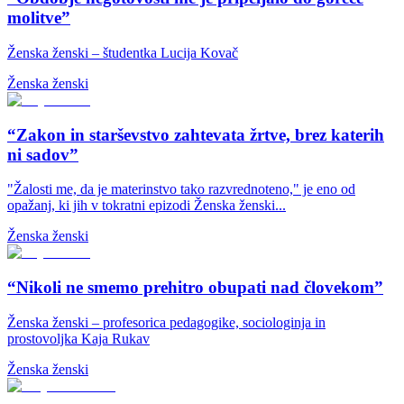
molitve”
Ženska ženski – študentka Lucija Kovač
Ženska ženski
“Zakon in starševstvo zahtevata žrtve, brez katerih
ni sadov”
"Žalosti me, da je materinstvo tako razvrednoteno," je eno od
opažanj, ki jih v tokratni epizodi Ženska ženski...
Ženska ženski
“Nikoli ne smemo prehitro obupati nad človekom”
Ženska ženski – profesorica pedagogike, sociologinja in
prostovoljka Kaja Rukav
Ženska ženski