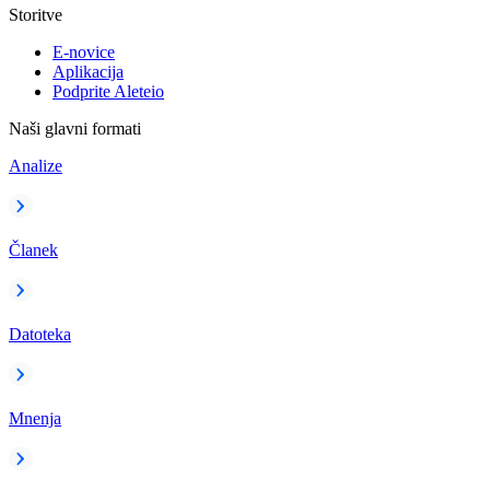
Storitve
E-novice
Aplikacija
Podprite Aleteio
Naši glavni formati
Analize
Članek
Datoteka
Mnenja