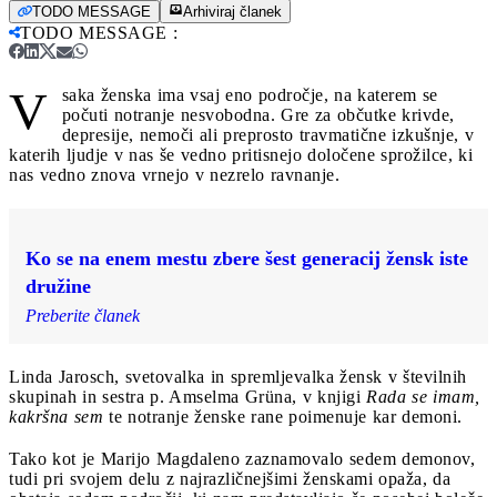
TODO MESSAGE
Arhiviraj članek
TODO MESSAGE
:
V
saka ženska ima vsaj eno področje, na katerem se
počuti notranje nesvobodna. Gre za občutke krivde,
depresije, nemoči ali preprosto travmatične izkušnje, v
katerih ljudje v nas še vedno pritisnejo določene sprožilce, ki
nas vedno znova vrnejo v nezrelo ravnanje.
Ko se na enem mestu zbere šest generacij žensk iste
družine
Preberite članek
Linda Jarosch, svetovalka in spremljevalka žensk v številnih
skupinah in sestra p. Amselma Grüna, v knjigi
Rada se imam,
kakršna sem
te notranje ženske rane poimenuje kar demoni.
Tako kot je Marijo Magdaleno zaznamovalo sedem demonov,
tudi pri svojem delu z najrazličnejšimi ženskami opaža, da