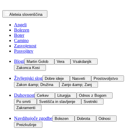
Aleteia
slovenščina
Angeli
Bolezen
Boter
Camino
Zasvojenost
Posvojitev
Blogi
Martin Golob
Vera
Vsakdanjik
Zakonca Kosi
Življenjski slog
Dobre ideje
Nasveti
Prostovoljstvo
Zakon &amp; Družina
Zanjo &amp; Zanj
Duhovnost
Cerkev
Liturgija
Odnos z Bogom
Po smrti
Svetišča in slavljenje
Svetniki
Zakramenti
Navdihujoče zgodbe
Bolezen
Dobrota
Odnosi
Preizkušnje