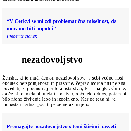
“V Cerkvi se mi zdi problematična miselnost, da
moramo biti popolni”
Preberite članek
nezadovoljstvo
6
Ženska, ki jo muči demon nezadovoljstva, v sebi vedno nosi
občutek neizpolnjenosti in praznine, čeprav morda niti ne zna
povedati, kaj točno naj bi bila tista stvar, ki ji manjka. Čuti le,
da če bi le imela ali ujela tisto stvar, občutek, odnos, potem bi
bilo njeno življenje lepo in izpolnjeno. Ker pa tega ni, je
muhasta in sitna, počuti pa se nerazumljeno.
Premagajte nezadovoljstvo s temi štirimi nasveti