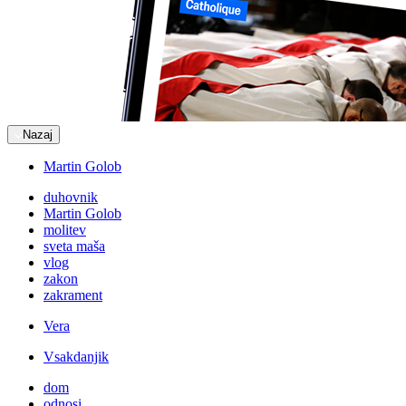
Nazaj
Martin Golob
duhovnik
Martin Golob
molitev
sveta maša
vlog
zakon
zakrament
Vera
Vsakdanjik
dom
odnosi