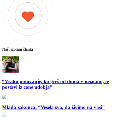
Naši izbrani članki
“Vsako potovanje, ko greš od doma v neznano, te
postavi iz cone udobja”
Mlada zakonca: “Vesela sva, da živimo na vasi”