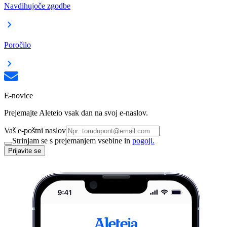
Navdihujoče zgodbe
Poročilo
E-novice
Prejemajte Aleteio vsak dan na svoj e-naslov.
Vaš e-poštni naslov
Strinjam se s prejemanjem vsebine in
pogoji.
Prijavite se