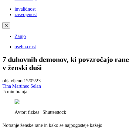
invalidnost
zasvojenost
✕
Zanjo
osebna rast
7 duhovnih demonov, ki povzročajo rane
v ženski duši
objavljeno 15/05/23
|
Tina Martinec Selan
|
5
min branja
Avtor:
fizkes | Shutterstock
Notranje ženske rane in kako se najpogosteje kažejo