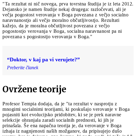
"Ta rezultat ni nič novega, prva tovrstna študija je iz leta 2012.
Dejansko je namen študije nekaj drugega: razločevati, ali je
večja pogostost verovanja v Boga povezana z večjo socialno
naravnanostjo ali večjo moralno občutljivostjo. Rezultati
kažejo, da je moralna občutljivost povezana z večjo
pogostostjo verovanja v Boga, socialna naravnanost pa ni
povezana s pogostostjo verovanja v Boga."
“Doktor, v kaj pa vi verujete?”
Preberite članek
Ovržene teorije
Profesor Tempia dodaja, da je "ta rezultat v nasprotju z
mnogimi socialnimi teorijami, ki poskušajo verovanje v Boga
pojasniti kot evolucijsko pridobitev, ki se je prek naravne
selekcije ohranjala zaradi socialnih prednosti, ki jih je
prinašala. Še ena napačna teorija je, da verovanje v Boga
izhaja iz nagnjenosti naših možganov, da pripisujejo dušo