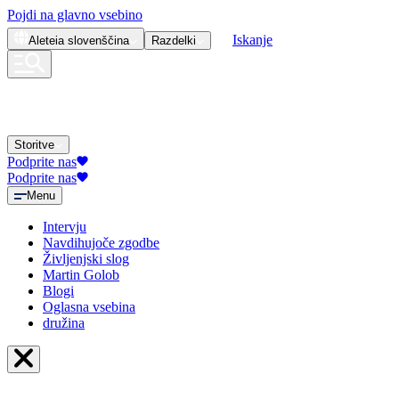
Pojdi na glavno vsebino
Iskanje
Aleteia
slovenščina
Razdelki
Storitve
Podprite nas
Podprite nas
Menu
Intervju
Navdihujoče zgodbe
Življenjski slog
Martin Golob
Blogi
Oglasna vsebina
družina