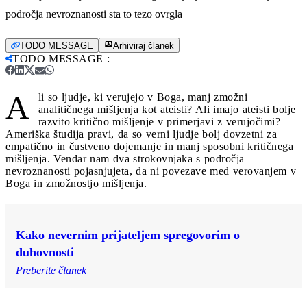
področja nevroznanosti sta to tezo ovrgla
TODO MESSAGE
Arhiviraj članek
TODO MESSAGE
:
A
li so ljudje, ki verujejo v Boga, manj zmožni
analitičnega mišljenja kot ateisti? Ali imajo ateisti bolje
razvito kritično mišljenje v primerjavi z verujočimi?
Ameriška študija pravi, da so verni ljudje bolj dovzetni za
empatično in čustveno dojemanje in manj sposobni kritičnega
mišljenja. Vendar nam dva strokovnjaka s področja
nevroznanosti pojasnjujeta, da ni povezave med verovanjem v
Boga in zmožnostjo mišljenja.
Kako nevernim prijateljem spregovorim o
duhovnosti
Preberite članek