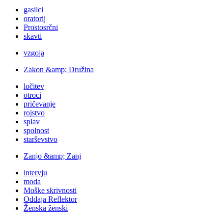
gasilci
oratorij
Prostosrčni
skavti
vzgoja
Zakon &amp; Družina
ločitev
otroci
pričevanje
rojstvo
splav
spolnost
starševstvo
Zanjo &amp; Zanj
intervju
moda
Moške skrivnosti
Oddaja Reflektor
Ženska ženski