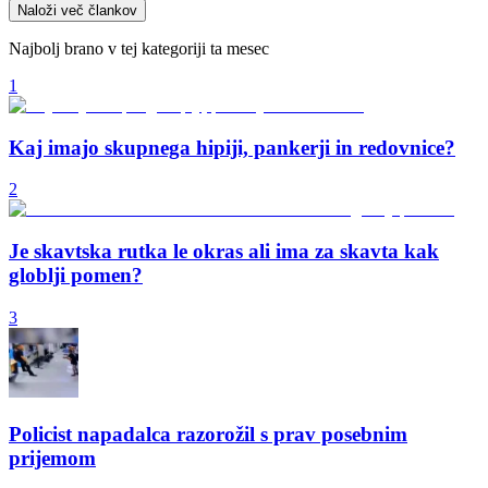
Naloži več člankov
Najbolj brano v tej kategoriji ta mesec
1
Kaj imajo skupnega hipiji, pankerji in redovnice?
2
Je skavtska rutka le okras ali ima za skavta kak
globlji pomen?
3
Policist napadalca razorožil s prav posebnim
prijemom