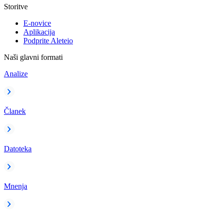
Storitve
E-novice
Aplikacija
Podprite Aleteio
Naši glavni formati
Analize
Članek
Datoteka
Mnenja