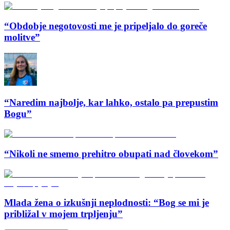
“Obdobje negotovosti me je pripeljalo do goreče
molitve”
“Naredim najbolje, kar lahko, ostalo pa prepustim
Bogu”
“Nikoli ne smemo prehitro obupati nad človekom”
Mlada žena o izkušnji neplodnosti: “Bog se mi je
približal v mojem trpljenju”