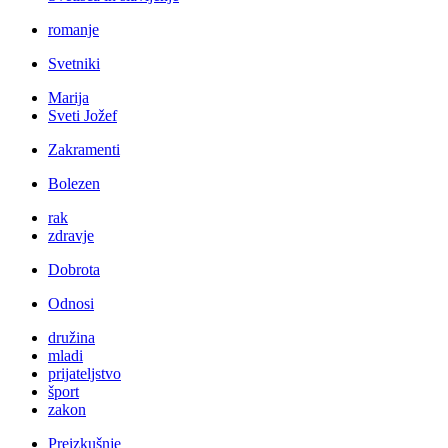
romanje
Svetniki
Marija
Sveti Jožef
Zakramenti
Bolezen
rak
zdravje
Dobrota
Odnosi
družina
mladi
prijateljstvo
šport
zakon
Preizkušnje