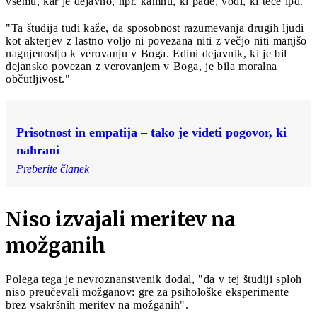
vsemu, kar je dejavno, npr. kamnu, ki pade, vodi, ki teče ipd."
"Ta študija tudi kaže, da sposobnost razumevanja drugih ljudi
kot akterjev z lastno voljo ni povezana niti z večjo niti manjšo
nagnjenostjo k verovanju v Boga. Edini dejavnik, ki je bil
dejansko povezan z verovanjem v Boga, je bila moralna
občutljivost."
Prisotnost in empatija – tako je videti pogovor, ki
nahrani
Preberite članek
Niso izvajali meritev na
možganih
Polega tega je nevroznanstvenik dodal, "da v tej študiji sploh
niso preučevali možganov: gre za psihološke eksperimente
brez vsakršnih meritev na možganih".