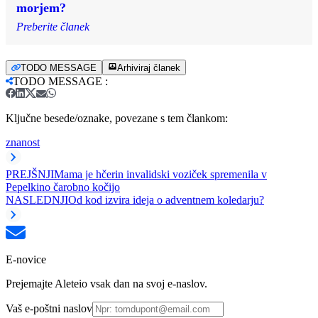
morjem?
Preberite članek
TODO MESSAGE
Arhiviraj članek
TODO MESSAGE
:
Ključne besede/oznake, povezane s tem člankom:
znanost
PREJŠNJI
Mama je hčerin invalidski voziček spremenila v
Pepelkino čarobno kočijo
NASLEDNJI
Od kod izvira ideja o adventnem koledarju?
E-novice
Prejemajte Aleteio vsak dan na svoj e-naslov.
Vaš e-poštni naslov