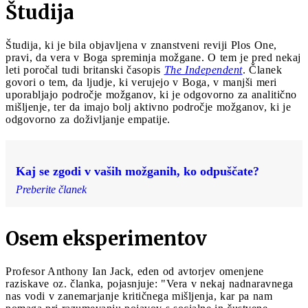
Študija
Študija, ki je bila objavljena v znanstveni reviji Plos One,
pravi, da vera v Boga spreminja možgane. O tem je pred nekaj
leti poročal tudi britanski časopis
The Independent
. Članek
govori o tem, da ljudje, ki verujejo v Boga, v manjši meri
uporabljajo področje možganov, ki je odgovorno za analitično
mišljenje, ter da imajo bolj aktivno področje možganov, ki je
odgovorno za doživljanje empatije.
Kaj se zgodi v vaših možganih, ko odpuščate?
Preberite članek
Osem eksperimentov
Profesor Anthony Ian Jack, eden od avtorjev omenjene
raziskave oz. članka, pojasnjuje: "Vera v nekaj nadnaravnega
nas vodi v zanemarjanje kritičnega mišljenja, kar pa nam