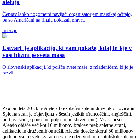
aleluja
Čeprav lahko nogometni navijači organizatorjem marsikaj očitajo,
pa so Američani na finalu pokazali prave...
intervju
Ustvaril je aplikacijo, ki vam pokaže, kdaj in kje v
vaši bližini je sveta maša
O slovenski aplikaciji, ki poišče svete maše, z mladeničem, ki jo je
razvil
Zagnan leta 2013, je Aleteia brezplačen spletni dnevnik z novicami.
Spletna stran je objavljena v šestih jezikih (francoščini, angleščini,
portugalščini, španščini, poljščini in slovenščini). Vsak mesec
Aleteio obišče več kot 10 milijonov bralcev prek spletne strani,
aplikacije in družbenih omrežij. Aleteia doseže skoraj 50 milijonov
ljudi po vsem svetu, zaradi česar je eden vodilnih katoliških spletnih