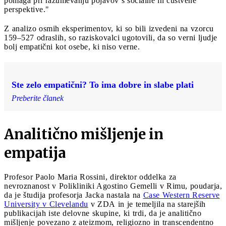
pomaga pri razumevanju pojavov s socialne in čustvene
perspektive."
Z analizo osmih eksperimentov, ki so bili izvedeni na vzorcu
159–527 odraslih, so raziskovalci ugotovili, da so verni ljudje
bolj empatični kot osebe, ki niso verne.
Ste zelo empatični? To ima dobre in slabe plati
Preberite članek
Analitično mišljenje in
empatija
Profesor Paolo Maria Rossini, direktor oddelka za
nevroznanost v Polikliniki Agostino Gemelli v Rimu, poudarja,
da je študija profesorja Jacka nastala na
Case Western Reserve
University v Clevelandu
v ZDA in je temeljila na starejših
publikacijah iste delovne skupine, ki trdi, da je analitično
mišljenje povezano z ateizmom, religiozno in transcendentno