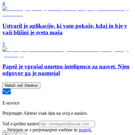
4
Ustvaril je aplikacijo, ki vam pokaže, kdaj in kje v
vaši bližini je sveta maša
5
Papež je vprašal umetno inteligenco za nasvet. Njen
odgovor ga je nasmejal
Naloži več člankov
E-novice
Prejemajte Aleteio vsak dan na svoj e-naslov.
Vaš e-poštni naslov
Strinjam se s prejemanjem vsebine in
pogoji.