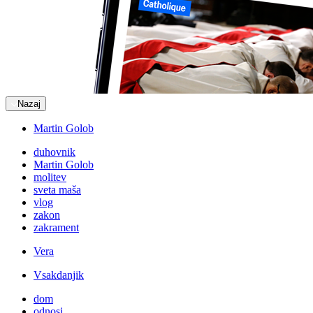
Nazaj
Martin Golob
duhovnik
Martin Golob
molitev
sveta maša
vlog
zakon
zakrament
Vera
Vsakdanjik
dom
odnosi