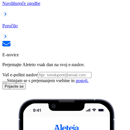
Navdihujoče zgodbe
Poročilo
E-novice
Prejemajte Aleteio vsak dan na svoj e-naslov.
Vaš e-poštni naslov
Strinjam se s prejemanjem vsebine in
pogoji.
Prijavite se