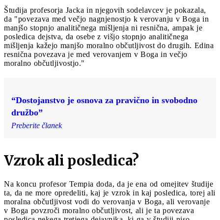
Študija profesorja Jacka in njegovih sodelavcev je pokazala,
da "povezava med večjo nagnjenostjo k verovanju v Boga in
manjšo stopnjo analitičnega mišljenja ni resnična, ampak je
posledica dejstva, da osebe z višjo stopnjo analitičnega
mišljenja kažejo manjšo moralno občutljivost do drugih. Edina
resnična povezava je med verovanjem v Boga in večjo
moralno občutljivostjo."
“Dostojanstvo je osnova za pravično in svobodno
družbo”
Preberite članek
Vzrok ali posledica?
Na koncu profesor Tempia doda, da je ena od omejitev študije
ta, da ne more opredeliti, kaj je vzrok in kaj posledica, torej ali
moralna občutljivost vodi do verovanja v Boga, ali verovanje
v Boga povzroči moralno občutljivost, ali je ta povezava
posledica nekega tretjega dejavnika, ki ga v študiji niso