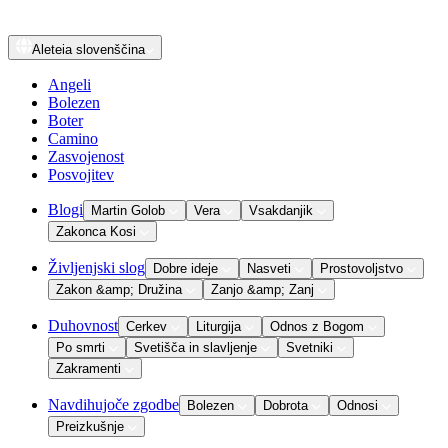
Aleteia
slovenščina
Angeli
Bolezen
Boter
Camino
Zasvojenost
Posvojitev
Blogi
Martin Golob
Vera
Vsakdanjik
Zakonca Kosi
Življenjski slog
Dobre ideje
Nasveti
Prostovoljstvo
Zakon &amp; Družina
Zanjo &amp; Zanj
Duhovnost
Cerkev
Liturgija
Odnos z Bogom
Po smrti
Svetišča in slavljenje
Svetniki
Zakramenti
Navdihujoče zgodbe
Bolezen
Dobrota
Odnosi
Preizkušnje