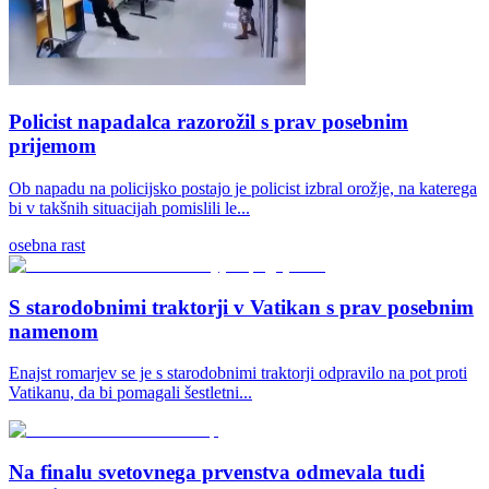
Policist napadalca razorožil s prav posebnim
prijemom
Ob napadu na policijsko postajo je policist izbral orožje, na katerega
bi v takšnih situacijah pomislili le...
osebna rast
S starodobnimi traktorji v Vatikan s prav posebnim
namenom
Enajst romarjev se je s starodobnimi traktorji odpravilo na pot proti
Vatikanu, da bi pomagali šestletni...
Na finalu svetovnega prvenstva odmevala tudi