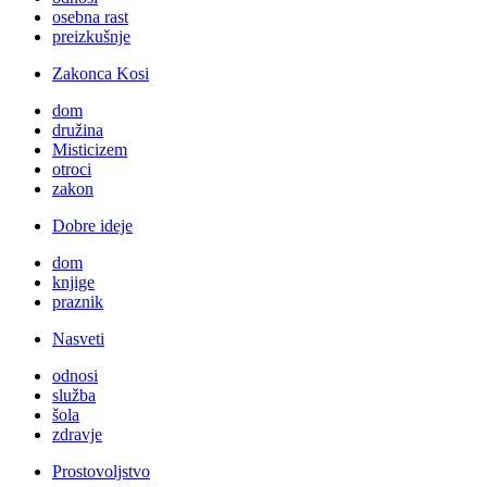
osebna rast
preizkušnje
Zakonca Kosi
dom
družina
Misticizem
otroci
zakon
Dobre ideje
dom
knjige
praznik
Nasveti
odnosi
služba
šola
zdravje
Prostovoljstvo