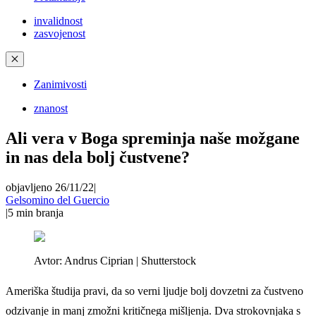
invalidnost
zasvojenost
✕
Zanimivosti
znanost
Ali vera v Boga spreminja naše možgane
in nas dela bolj čustvene?
objavljeno 26/11/22
|
Gelsomino del Guercio
|
5
min branja
Avtor:
Andrus Ciprian | Shutterstock
Ameriška študija pravi, da so verni ljudje bolj dovzetni za čustveno
odzivanje in manj zmožni kritičnega mišljenja. Dva strokovnjaka s