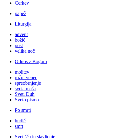
Cerkev
papež
Liturgija
advent
božič
post
velika noč
Odnos z Bogom
molitev
rožni venec
spreobrnjenje
sveta maša
Sveti Duh
Sveto pismo
Po smrti
hudič
smrt
Svetišča in slavljenje